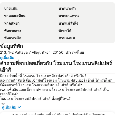
บางแสน
หาดนางรำ
หาดจอมเทียน
หาดตาแหวน
หาดพัทยา
หาดแม่รำพึง
พัทยากลาง
พัทยาใต้
พัทยาเหนือ
สวนนงนุช
ข้อมูลที่พัก
หาดแสม
เขาพระใหญ่
213, 1-2 Pattaya 7 Alley, พัทยา, 20150, ประเทศไทย
เกาะขาม
ถนนคนเดิน
ดูเพิ่มเติม
แสมสาร
หาดนวล
คำถามที่พบบ่อยเกี่ยวกับ โรมแรม โรงแรมฟลิปเปอร์
สนามบินนานาชาติอู่ตะเภา
CentralFestival Pattaya Beach
เฮ้าส์
วันไหล
ท่าเรือแหลมฉบัง
มีสระว่ายน้ำที่ โรงแรม โรงแรมฟลิปเปอร์ เฮ้าส์ หรือไม่?
สามารถนำสัตว์เลี้ยงเข้าพักที่โรงแรม โรงแรมฟลิปเปอร์ เฮ้าส์ ได้หรือไม่?
สวนเสือศรีราชา
บิ๊กซี เอ็กซ์ตร้า พัทยา3
มีที่จอดรถที่ โรงแรม โรงแรมฟลิปเปอร์ เฮ้าส์ หรือไม่?
เวลาเช็คอินและเช็คเอาท์ของทางโรงแรม โรงแรมฟลิปเปอร์ เฮ้าส์ เป็น
สถานีรถไฟพัทยา
Bali Hai Pier
เวลากี่โมง?
อนุสาวรีย์กรมหลวงชุมพรเขตอุดมศักดิ์
พีระเซอร์กิต
โรมแรม โรงแรมฟลิปเปอร์ เฮ้าส์ ตั้งอยู่ที่ไหน?
Pattaya Floating Market
เอสเอฟเอ็กซ์ ซีเนม่า เซ็นทรัลพัทยาบีช
ดูเพิ่มเติม
Art in Paradise
พัทยาเทเลกราฟฮิลล์
ราคาและจำนวนห้องพักว่างที่เราได้รับจากเว็บไซต์จองที่พักเปลี่ยนแปลง