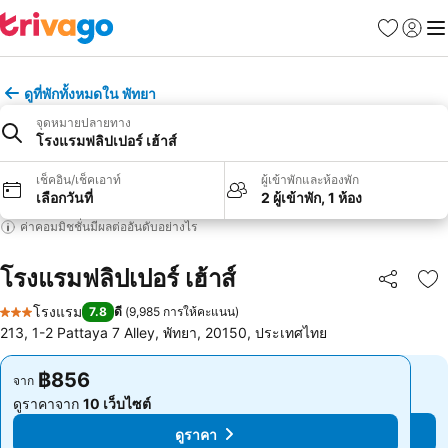
รายการโป
เข้าสู่ร
เมนู
ดูที่พักทั้งหมดใน พัทยา
จุดหมายปลายทาง
โรงแรมฟลิปเปอร์ เฮ้าส์
เช็คอิน/เช็คเอาท์
ผู้เข้าพักและห้องพัก
เลือกวันที่
2 ผู้เข้าพัก, 1 ห้อง
ค่าคอมมิชชั่นมีผลต่ออันดับอย่างไร
โรงแรมฟลิปเปอร์ เฮ้าส์
แชร์
เพ
โรงแรม
7.8
ดี
(
9,985 การให้คะแนน
)
3 ดาว
213, 1-2 Pattaya 7 Alley, พัทยา, 20150, ประเทศไทย
฿856
฿856
จาก
จาก
ดูราคาจาก
10 เว็บไซต์
ดูราคาจาก
10 เว็บไซต์
ดูราคา
ดูราคา