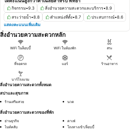
ได้คะแนนสูงกว่าค่าเฉลี่ยสำหรับ พัทยา
กิจกรรม
•
9.3
สิ่งอำนวยความสะดวกและบริการ
•
8.9
สระว่ายน้ำ
•
8.8
ตำแหน่งที่ตั้ง
•
8.7
ประสบการณ์
•
8.6
แสดงคะแนนเพิ่มเติม
สิ่งอำนวยความสะดวกหลัก
WiFi ในล็อบบี้
WiFi ในห้องพัก
สระ
ที่จอดรถ
แอร์
ร้านอาหาร
บาร์โรงแรม
สิ่งอำนวยความสะดวกทั้งหมด
สปาและสุขภาพ
ร้านเสริมสวย
นวด
สิ่งอำนวยความสะดวกของที่พัก
ย่านธุรกิจ
คาเฟ่
ไนท์คลับ
โถงทางเข้า/ล็อบบี้