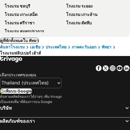
โรงแรม ชลบุรี
โรงแรม ระยอง
โรงแรม เกาะเสม็ด
โรงแรม เกาะล้าน
โรงแรม ศรีราชา
โรงแรม สัตหีบ
โรงแรม สมุทรปราการ
ดูที่พักทั้งหมดใน พัทยา
ค้นหาโรงแรม
เอเชีย
ประเทศไทย
ภาคตะวันออก
พัทยา
โรงแรมฟลิปเปอร์ เฮ้าส์
Facebook
Twitter
Insta
Yo
เลือกประเทศของคุณ
เพิ่มบน Google
ค้นหาผลลัพธ์ของเราได้ง่ายๆ: เพิ่ม trivago
เป็นแหล่งที่มาที่ต้องการบน Google
บริษัท
ผลิตภัณฑ์ของเรา