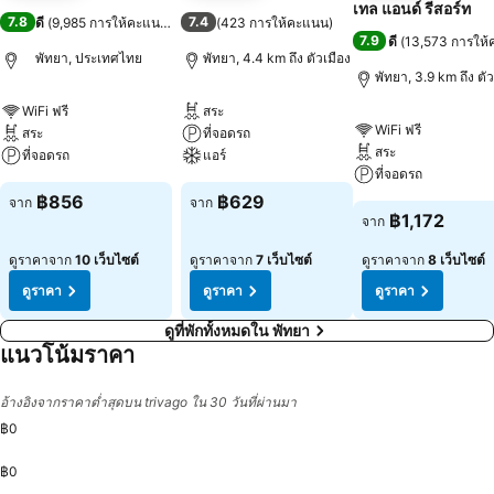
เทล แอนด์ รีสอร์ท
7.8
7.4
ดี
(
9,985 การให้คะแนน
)
(
423 การให้คะแนน
)
7.9
ดี
(
13,573 การให
พัทยา, ประเทศไทย
พัทยา, 4.4 km ถึง ตัวเมือง
พัทยา, 3.9 km ถึง ตัว
WiFi ฟรี
สระ
WiFi ฟรี
สระ
ที่จอดรถ
สระ
ที่จอดรถ
แอร์
ที่จอดรถ
฿856
฿629
จาก
จาก
฿1,172
จาก
ดูราคาจาก
10 เว็บไซต์
ดูราคาจาก
7 เว็บไซต์
ดูราคาจาก
8 เว็บไซต์
ดูราคา
ดูราคา
ดูราคา
ดูที่พักทั้งหมดใน พัทยา
แนวโน้มราคา
อ้างอิงจากราคาต่ำสุดบน trivago ใน 30 วันที่ผ่านมา
฿0
฿0