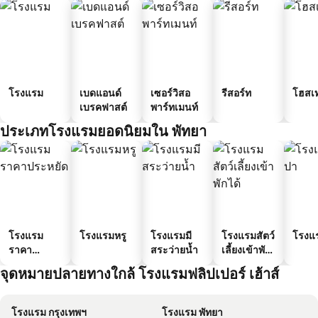
โรงแรม
เบดแอนด์
เซอร์วิสอ
รีสอร์ท
โฮสเ
เบรคฟาสต์
พาร์ทเมนท์
ประเภทโรงแรมยอดนิยมใน พัทยา
โรงแรม
โรงแรมหรู
โรงแรมมี
โรงแรมสัตว์
โรงแ
ราคา
สระว่ายน้ำ
เลี้ยงเข้าพัก
ประหยัด
ได้
จุดหมายปลายทางใกล้ โรงแรมฟลิปเปอร์ เฮ้าส์
โรงแรม กรุงเทพฯ
โรงแรม พัทยา