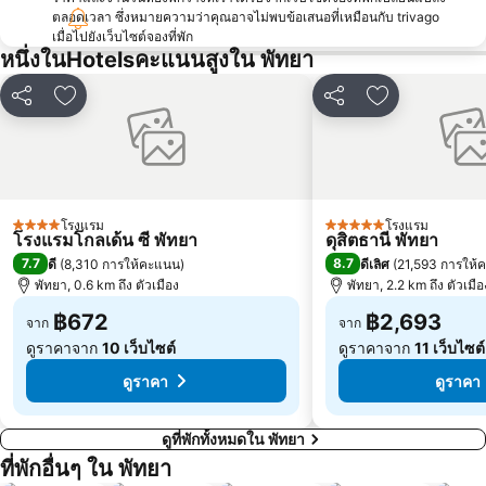
ตลอดเวลา ซึ่งหมายความว่าคุณอาจไม่พบข้อเสนอที่เหมือนกับ trivago
เมื่อไปยังเว็บไซต์จองที่พัก
หนึ่งในHotelsคะแนนสูงใน พัทยา
แชร์
เพิ่มในรายการโปรด
แชร์
เพิ่มในรายกา
โรงแรม
โรงแรม
4 ดาว
5 ดาว
โรงแรมโกลเด้น ซี พัทยา
ดุสิตธานี พัทยา
7.7
8.7
ดี
(
8,310 การให้คะแนน
)
ดีเลิศ
(
21,593 การให้
พัทยา, 0.6 km ถึง ตัวเมือง
พัทยา, 2.2 km ถึง ตัวเมือ
฿672
฿2,693
จาก
จาก
ดูราคาจาก
10 เว็บไซต์
ดูราคาจาก
11 เว็บไซต์
ดูราคา
ดูราคา
ดูที่พักทั้งหมดใน พัทยา
ที่พักอื่นๆ ใน พัทยา