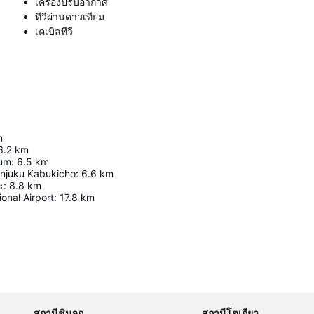
เครื่องปรับอากาศ
ทีวีผ่านดาวเทียม
เคเบิลทีวี
m
6.2
km
ium
:
6.5
km
injuku Kabukicho
:
6.6
km
ะ
:
8.8
km
ional Airport
:
17.8
km
ขยายแผนที่
สถานีชินจูกุ
สถานีโตเกียว