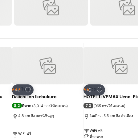
เพิ่มในรายการโปรด
เพิ่มในรายการโปร
โรงแรม
โรงแรม
3 ดาว
2 ดาว
แชร์
แชร์
ku
Daiichi Inn Ikebukuro
HOTEL LiVEMAX Ueno-Ek
8.2
7.3
ดีมาก
(
3,014 การให้คะแนน
)
(
965 การให้คะแนน
)
4.8 km ถึง สถานีชินจูกุ
โตเกียว, 5.5 km ถึง ตัวเมือง
WiFi ฟรี
WiFi ฟรี
ที่จอดรถ