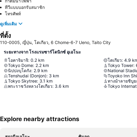
กาต้มน้ำไฟฟ้า
ทีวีแบบบอกรับสมาชิก
โทรศัพท์
ดูเพิ่มเติม
ที่ตั้ง
110-0005, ญี่ปุ่น, โตเกียว, 6 Chome-6-7 Ueno, Taito City
ระยะทางจาก โรงแรมซาร์โดนิกซ์ อุเอโนะ
โอคาจิมาจิ
:
0.2
km
โตเกียว
:
4.9
k
Tokyo Dome
:
2.2
km
Tokyo Tower
:
นิปปงบุโดกัง
:
2.9
km
National Stad
Tenshudai (Donjon)
:
3
km
Toyoko Inn Sh
Tokyo Skytree
:
3.1
km
ทางม้าลายชิบูย
พระราชวังหลวงโตเกียว
:
3.6
km
Tokyo Internat
Explore nearby attractions
สถานีอุเอโนะ
ชินจูกุ