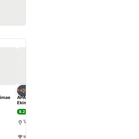
ด
เพิ่มในรายการโปรด
เพิ่มในรายการโ
โรงแรม
โรงแรม
3 ดาว
4 ดาว
แชร์
แชร์
imae
APA Hotel & Resort Ryogoku
Richmond Hotel Premie
Ekimae Tower
Schole
8.2
9.1
ดีมาก
(
21,149 การให้คะแนน
)
ดีเลิศ
(
7,892 การให้คะแ
โตเกียว, 4.6 km ถึง ตัวเมือง
3.8 km ถึง สถานีอากิฮาบา
WiFi ฟรี
WiFi ฟรี