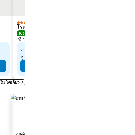
โรงแรม
โรงแรม
5 ดาว
3 ดาว
โรงแรมพาเลซ โตเกียว
เวีย อินน์ โตเก
9.3
8.2
ดีเลิศ
(
9,798 การให้คะแนน
)
ดีมาก
(
3,754
1.9 km ถึง สถานีอากิฮาบาระ
4.5 km ถึง สถานี
฿20,862
฿1,44
จาก
จาก
ดูราคาจาก
10 เว็บไซต์
ดูราคาจาก
8 เ
ดูราคา
มดใน โตเกียว
เกสต์เฮาส์
เซอร์วิสอพาร์ตเมนต์