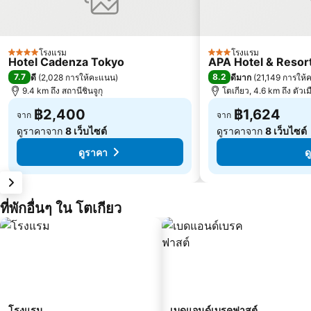
โรงแรม
โรงแรม
4 ดาว
3 ดาว
Hotel Cadenza Tokyo
APA Hotel & Reso
7.7
8.2
ดี
(
2,028 การให้คะแนน
)
ดีมาก
(
21,149 การให
9.4 km ถึง สถานีชินจูกุ
โตเกียว, 4.6 km ถึง ตัวเม
฿2,400
฿1,624
จาก
จาก
ดูราคาจาก
8 เว็บไซต์
ดูราคาจาก
8 เว็บไซต์
ดูราคา
ด
ที่พักอื่นๆ ใน โตเกียว
โรงแรม
เบดแอนด์เบรคฟาสต์