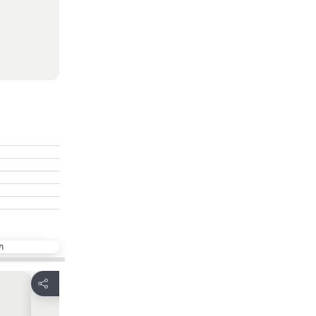
ก
เพิ่มในรายการโปรด
เพิ่มในรา
แชร์
แชร์