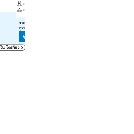
สระ
ที่จอดรถ
สปา
แอร์
฿1,624
฿3,287
จาก
จาก
ดูราคาจาก
8 เว็บไซต์
ดูราคาจาก
9 เว็บไซต์
ดูราคา
ดูราคา
มดใน โตเกียว