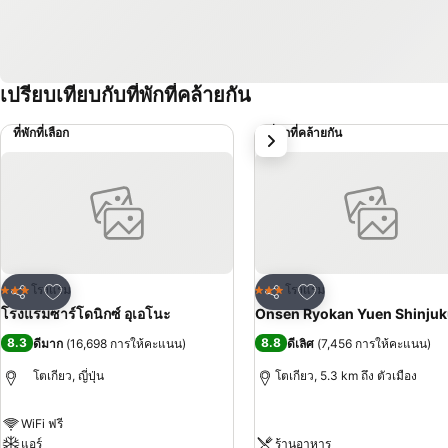
เปรียบเทียบกับที่พักที่คล้ายกัน
ที่พักที่เลือก
ที่พักที่คล้ายกัน
ถัดไป
เพิ่มในรายการโปรด
เพิ่มในรายการโปรด
โรงแรม
โรงแรม
3 ดาว
3 ดาว
แชร์
แชร์
โรงแรมซาร์โดนิกซ์ อุเอโนะ
Onsen Ryokan Yuen Shinju
8.3
8.8
ดีมาก
(
16,698 การให้คะแนน
)
ดีเลิศ
(
7,456 การให้คะแนน
)
โตเกียว, ญี่ปุ่น
โตเกียว, 5.3 km ถึง ตัวเมือง
WiFi ฟรี
แอร์
ร้านอาหาร