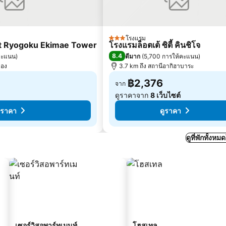
โรงแรม
3 ดาว
rt Ryogoku Ekimae Tower
โรงแรมล็อตเต้ ซิตี้ คินชิโจ
8.4
้คะแนน
)
ดีมาก
(
5,700 การให้คะแนน
)
ือง
3.7 km ถึง สถานีอากิฮาบาระ
฿2,376
จาก
ดูราคาจาก
8 เว็บไซต์
ูราคา
ดูราคา
ดูที่พักทั้งห
เซอร์วิสอพาร์ทเมนท์
โฮสเทล