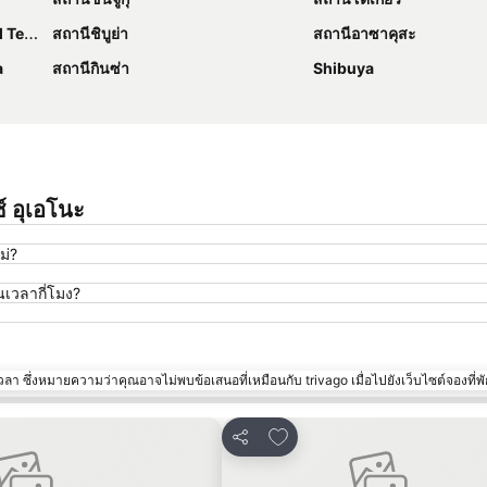
ation
สถานีชิบูย่า
สถานีอาซาคุสะ
a
สถานีกินซ่า
Shibuya
์ อุเอโนะ
ม่?
เวลากี่โมง?
า ซึ่งหมายความว่าคุณอาจไม่พบข้อเสนอที่เหมือนกับ trivago เมื่อไปยังเว็บไซต์จองที่พั
ปรด
เพิ่มในรายการโปรด
แชร์