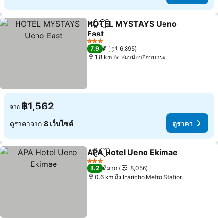
HOTEL MYSTAYS Ueno
แชร์
เพิ่มในรายการโปรด
East
3 ดาว
7.9
ดี
6,895
1.8 km ถึง สถานีอากิฮาบาระ
฿1,562
จาก
ดูราคาจาก
8 เว็บไซต์
ดูราคา
APA Hotel Ueno Ekimae
แชร์
เพิ่มในรายการโปรด
3 ดาว
8.2
ดีมาก
8,056
0.6 km ถึง Inaricho Metro Station