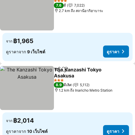
4 ดาว
7.6
ดี
7,022
2.7 km ถึง สถานีอากิฮาบาระ
฿1,965
จาก
ดูราคาจาก
9 เว็บไซต์
ดูราคา
The Kanzashi Tokyo
แชร์
เพิ่มในรายการโปรด
Asakusa
3 ดาว
8.9
ดีเลิศ
5,112
1.2 km ถึง Inaricho Metro Station
฿2,014
จาก
ดูราคาจาก
10 เว็บไซต์
ดูราคา