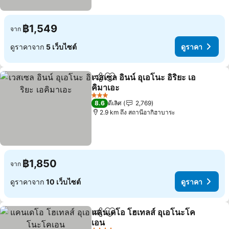
฿1,549
จาก
ดูราคาจาก
5 เว็บไซต์
ดูราคา
เวสเซล อินน์ อุเอโนะ อิริยะ เอ
แชร์
เพิ่มในรายการโปรด
คิมาเอะ
3 ดาว
8.6
ดีเลิศ
2,769
2.9 km ถึง สถานีอากิฮาบาระ
฿1,850
จาก
ดูราคาจาก
10 เว็บไซต์
ดูราคา
แคนเดโอ โฮเทลส์ อุเอโนะโค
แชร์
เพิ่มในรายการโปรด
เอน