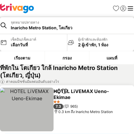
รายการโป
เข้าสู่ร
เมนู
จุดหมายปลายทาง
Inaricho Metro Station, โตเกียว
เช็คอิน/เช็คเอาท์
ผู้เข้าพักและห้องพัก
เลือกวันที่
2 ผู้เข้าพัก, 1 ห้อง
เรียงตาม
กรอง
แผนที่
ที่พักใน โตเกียว ใกล้ Inaricho Metro Station
(โตเกียว, ญี่ปุ่น)
ค่าคอมมิชชั่นมีผลต่ออันดับอย่างไร
HOTEL LiVEMAX Ueno-
แชร์
เพิ่มในรายการโปรด
Ekimae
2 ดาว
7.3
965
0.3 km ถึง Inaricho Metro Station