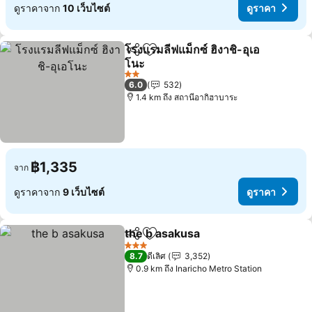
ดูราคาจาก
10 เว็บไซต์
ดูราคา
โรงแรมลีฟแม็กซ์ ฮิงาชิ-อุเอ
แชร์
เพิ่มในรายการโปรด
โนะ
2 ดาว
6.0
532
1.4 km ถึง สถานีอากิฮาบาระ
฿1,335
จาก
ดูราคาจาก
9 เว็บไซต์
ดูราคา
the b asakusa
แชร์
เพิ่มในรายการโปรด
3 ดาว
8.7
ดีเลิศ
3,352
0.9 km ถึง Inaricho Metro Station