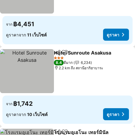
฿4,451
จาก
ดูราคาจาก
11 เว็บไซต์
ดูราคา
Hotel Sunroute Asakusa
แชร์
เพิ่มในรายการโปรด
3 ดาว
8.4
ดีมาก
6,234
2.2 km ถึง สถานีอากิฮาบาระ
฿1,742
จาก
ดูราคาจาก
10 เว็บไซต์
ดูราคา
โรงแรมอุเอโนะ เทอร์มินัล