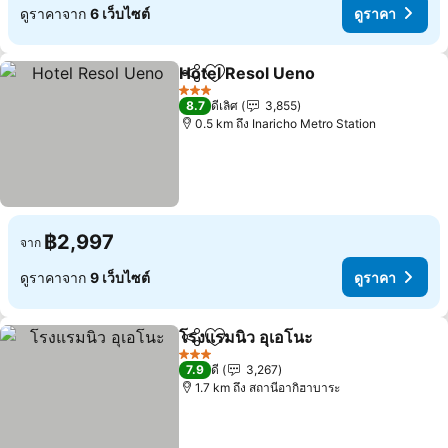
ดูราคาจาก
6 เว็บไซต์
ดูราคา
Hotel Resol Ueno
แชร์
เพิ่มในรายการโปรด
3 ดาว
8.7
ดีเลิศ
3,855
0.5 km ถึง Inaricho Metro Station
฿2,997
จาก
ดูราคาจาก
9 เว็บไซต์
ดูราคา
โรงแรมนิว อุเอโนะ
แชร์
เพิ่มในรายการโปรด
3 ดาว
7.9
ดี
3,267
1.7 km ถึง สถานีอากิฮาบาระ