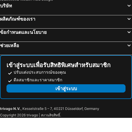
Kawaguchiko
Echigo Yuzawa Hot Spring
โรงแรมเกรเซอรี่ ชินจูกุ
เวสเซล อินน์ อุเอโนะ อิริยะ เอคิมาเอะ
บริษัท
Nishi-Nippori Metro Station
ทะเลสาบคาวากุจิ
เวีย อินน์ อากิฮาบาระ
APA Hotel Sugamo Ekimae
ผลิตภัณฑ์ของเรา
Tokyo Metro Station
Omiya Station
โรงแรมเอพีเอ เคย์เซย์ อุเอโนะ-เอกิมาเอะ
Hotel Sunroute Plaza Shinjuku
สถานีอากิฮาบาระ
Ginza Metro Station
APA Hotel Yamanote Otsuka Ekimae Tower
Hotel Emit Ueno
ข้อกำหนดและนโยบาย
บ่อน้ำร้อนคุซัทสึ
นาริตะโคคุไซคูโค
Tosei Hotel Cocone Asakusa Kuramae
Hotel Amanek Kamata Ekimae
ช่วยเหลือ
Odawara Station
Gotemba Premium Outlets
MIMARU Tokyo Ueno Inaricho
Ueno Woo Hotel
Utsunomiya Station
Yokohama Station
โรงแรมนิว โทโฮคุ
โรงแรมอุเอโนะ เทอร์มินัล
สถานีโอชาโนมิซุ
Hatchōbori Metro Station
MIMARU Tokyo Ueno East
โรงแรมมิทซุย การ์เดน อุเอโนะ
เข้าสู่ระบบเพื่อรับสิทธิพิเศษสำหรับสมาชิก
ภูเขาฟูจิ
Akihabara Metro Station
NOHGA HOTEL UENO TOKYO
Ueno Urban Hotel
ปรับแต่งประสบการณ์ของคุณ
Takadanobaba Station
Haneda Airport Terminal 1 Station
ดีลสมาชิกและราคาสมาชิก
โรงแรมโตเกียว อุเอโนะ โทกาเนยะ
Ueno Urban Hotel Annex
Kaihin-Makuhari Station
Inaricho Metro Station
เข้าสู่ระบบ
Hotel Sunroute Stellar Ueno
Hotel Resol Ueno
โตเกียว บิ๊กไซท์
Kichijoji Station
โรงแรมนิว อุเอโนะ
โรงแรมเซนจูรี เซาเทิร์น ทาวเวอร์
Taito
Tawaramachi Metro Station
Smile Hotel Tokyo Ayase Ekimae
Daiwa Roynet Hotel Ginza PREMIER
trivago N.V.
, Kesselstraße 5 – 7, 40221 Düsseldorf, Germany
Naka-Okachimachi Metro Station
Ueno-Hirokoji Metro Station
โรงแรมเมโทรโพลิแทน โตเกียว อิเคบุคุโระ
โรงแรมทาเทชินะ
Copyright 2026 trivago | สงวนลิขสิทธิ์.
Tokyo National Museum
Iriya Metro Station
โรงแรมมายสเตย์ส คันดะ
Hotel Gracery Tamachi
Yushima Station
เซนโจจิ
โตเกียว อินน์
Tobu Hotel Levant Tokyo