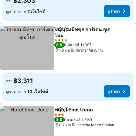
฿2,303
จาก
ดูราคาจาก
7 เว็บไซต์
ดูราคา
โรงแรมมิทซุย การ์เดน อุเอ
แชร์
เพิ่มในรายการโปรด
โนะ
4 ดาว
8.5
ดีเลิศ
11,097
1.6 km ถึง สถานีอากิฮาบาระ
฿3,311
จาก
ดูราคาจาก
10 เว็บไซต์
ดูราคา
Hotel Emit Ueno
แชร์
เพิ่มในรายการโปรด
3 ดาว
8.0
ดีมาก
2,797
0.2 km ถึง Inaricho Metro Station