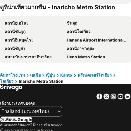
ดูที่น่าเที่ยวมากขึ้น - Inaricho Metro Station
Richmond Hotel Premier Tokyo Schole
โรงแรมฮาร์ทตัน ฮิกาชิชินากาวะ
Sakura Hotel Nippori
Hotel Owl Tokyo Nippori
สถานีอุเอโนะ
ชินจูกุ
KOKO HOTEL Ueno Station
Keisei Richmond Hotel Tokyo Oshiage
สถานีชินจูกุ
สถานีโตเกียว
APA Hotel Asakusa Shin Okachimachi Ekimae
Tosei Hotel Cocone Ueno
สถานีอิเคบุคุโระ
Haneda Airport International Terminal Station
APA Hotel Asakusa Ekimae
Tosei Hotel Cocone Ueno Okachimachi
สถานีชิบูย่า
สถานีอาซาคุสะ
HOTEL MYSTAYS Ueno Inaricho
โรงแรมชินจูกุ วอชิงตัน เมน
สนามบินนานาชาตินาริตะ
Ueno Metro Station
โตโยะโคะอิน โตเกียว อุเอโนะ ทาวาระมะจิ-เอกิ
Hotel Villa Fontaine Grand Haneda Airport
Kawaguchi Lake
International Airport Haneda
โรงแรมมายสเตย์ส คาเมย์โดะ
Richmond Hotel Premier Asakusa International
สถานีกินซ่า
Shibuya
โรงแรมอาร์แอนด์บี อุเอโนะ ฮิโรโคจิ
HOTEL LiVEMAX Shinjuku Kabukicho
ค้นหาโรงแรม
เอเชีย
ญี่ปุ่น
Kanto
ฟรีเฟคเจอร์โตเกียว
โตเกียว
Inaricho Metro Station
อุเอะโนะ
Matsumoto Station
APA Hotel Ueno Ekikita
โรงแรมเอพีเอ ชินจูกุ คาบุกิโชะ ทาวเวอร์
สถานีชินนากาว่า
Nozawa Onsen Ski Resort
HOTEL MYSTAYS Ueno Iriyaguchi
Capsule Hotel Block Room
Facebook
Twitter
Insta
Yo
Kamata Station
Shiga - kogen
Hop Inn Tokyo Asakusa
Hotel Comfact
เลือกประเทศของคุณ
Okachimachi Station
สถานีนิปโปริ
HOTEL MYSTAYS Ueno East
APA Hotel Ueno Inaricho Ekikita
สถานีรปปงหงิ
กาล่า ยูซาวะ
โรงแรมเซนจูเรียน อิเคะบุคุโระ
Smile Hotel Sugamo
เพิ่มบน Google
Tokyo Disneyland
Kawasaki Station
ค้นหาผลลัพธ์ของเราได้ง่ายๆ: เพิ่ม trivago
โรงแรมโอเรียนทัล โตเกียว เบย์
Via Inn Iidabashi Korakuen
เป็นแหล่งที่มาที่ต้องการบน Google