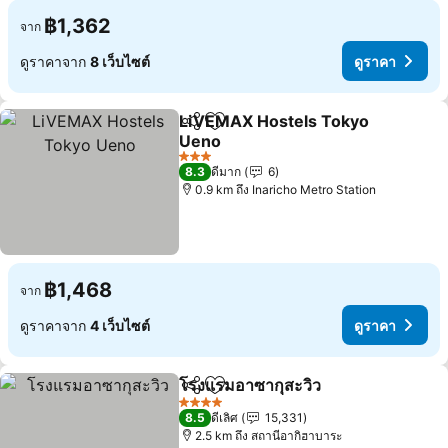
฿1,362
จาก
ดูราคาจาก
8 เว็บไซต์
ดูราคา
LiVEMAX Hostels Tokyo
แชร์
เพิ่มในรายการโปรด
Ueno
3 ดาว
8.3
ดีมาก
6
0.9 km ถึง Inaricho Metro Station
฿1,468
จาก
ดูราคาจาก
4 เว็บไซต์
ดูราคา
โรงแรมอาซากุสะวิว
แชร์
เพิ่มในรายการโปรด
4 ดาว
8.5
ดีเลิศ
15,331
2.5 km ถึง สถานีอากิฮาบาระ