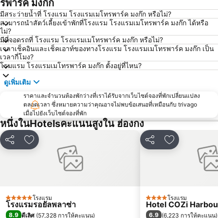
รพาร์ค มงก๊ก
Tung Chung
ถนนนาธาน
มีสระว่ายน้ำที่ โรงแรม โรงแรมเมโทรพาร์ค มงก๊ก หรือไม่?
สามารถนำสัตว์เลี้ยงเข้าพักที่โรงแรม โรงแรมเมโทรพาร์ค มงก๊ก ได้หรือ
East Tsim Sha Tsui Metro Station
Sheung Wan Metro Station
ไม่?
มีที่จอดรถที่ โรงแรม โรงแรมเมโทรพาร์ค มงก๊ก หรือไม่?
MTR - Mass Transit Railway
North Point Metro Station
เวลาเช็คอินและเช็คเอาท์ของทางโรงแรม โรงแรมเมโทรพาร์ค มงก๊ก เป็น
นิวเทอริทอรีส์
Tuen Mun
เวลากี่โมง?
โรมแรม โรงแรมเมโทรพาร์ค มงก๊ก ตั้งอยู่ที่ไหน?
Asia World Expo Center
Tung Chung Metro Station
ดูเพิ่มเติม
HKU Metro Station
Sha Tin
ราคาและจำนวนห้องพักว่างที่เราได้รับจากเว็บไซต์จองที่พักเปลี่ยนแปลง
Mong Kok East Metro Station
Kowloon Tong
ตลอดเวลา ซึ่งหมายความว่าคุณอาจไม่พบข้อเสนอที่เหมือนกับ trivago
เทมเพิลสตรีทไนท์มาร์เกต
Hong Kong Metro Station
เมื่อไปยังเว็บไซต์จองที่พัก
หนึ่งในHotelsคะแนนสูงใน ฮ่องกง
HKTDC Hong Kong International Medical Devices & Supplies Fair
Lai King Metro Station
ฮ่องกงสเตเดียม
เกาลูนปาร์ค
แชร์
เพิ่มในรายการโปรด
แชร์
เพิ่มในรายกา
Air Freight Asia
Sai Ying Pun Metro Station
Kowloon City
เดอะพีคฮ่องกง
Wu Kai Sha Metro Station
เขตข้ามแดนโล่วฟวู่
Shenzhen Railway Station
Luohu District
โรงแรม
โรงแรม
5 ดาว
4 ดาว
โรงแรมรอยัลพลาซ่า
Hotel COZi Harbou
สตาร์เฟอร์รี่
Kwai Fong Metro Station
8.9
6.9
ดีเลิศ
(
57,328 การให้คะแนน
)
(
6,223 การให้คะแนน
)