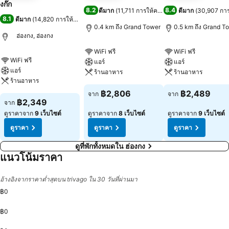
งก๊ก
8.2
8.4
ดีมาก
(
11,711 การให้คะแนน
)
ดีมาก
(
30,907 กา
8.1
ดีมาก
(
14,820 การให้คะแนน
)
0.4 km ถึง Grand Tower
0.5 km ถึง Grand T
ฮ่องกง, ฮ่องกง
WiFi ฟรี
WiFi ฟรี
WiFi ฟรี
แอร์
แอร์
แอร์
ร้านอาหาร
ร้านอาหาร
ร้านอาหาร
฿2,806
฿2,489
จาก
จาก
฿2,349
จาก
ดูราคาจาก
9 เว็บไซต์
ดูราคาจาก
8 เว็บไซต์
ดูราคาจาก
9 เว็บไซต์
ดูราคา
ดูราคา
ดูราคา
ดูที่พักทั้งหมดใน ฮ่องกง
แนวโน้มราคา
อ้างอิงจากราคาต่ำสุดบน trivago ใน 30 วันที่ผ่านมา
฿0
฿0