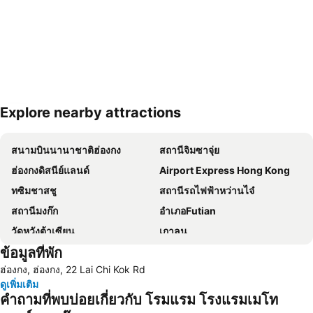
Explore nearby attractions
ขยายแผนที่
สนามบินนานาชาติฮ่องกง
สถานีจิมซาจุ่ย
ฮ่องกงดิสนีย์แลนด์
Airport Express Hong Kong
ทซิมชาสชู
สถานีรถไฟฟ้าหว่านไจ๋
สถานีมงก๊ก
อำเภอFutian
วัดหวังต้าเซียน
เกาลูน
ข้อมูลที่พัก
เกาะฮ่องกง
Tsim Sha Tsui Metro Station
ฮ่องกง, ฮ่องกง, 22 Lai Chi Kok Rd
Disneyland Resort Metro Station
เซนทรัล
ดูเพิ่มเติม
Central Metro Station
หลานไกวฟง
คำถามที่พบบ่อยเกี่ยวกับ โรมแรม โรงแรมเมโท
สถานีรถไฟฟ้าจอร์แดน
Kwun Tong