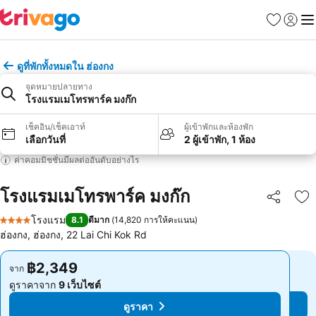
รายการโป
เข้าสู่ร
เมนู
ดูที่พักทั้งหมดใน ฮ่องกง
จุดหมายปลายทาง
โรงแรมเมโทรพาร์ค มงก๊ก
เช็คอิน/เช็คเอาท์
ผู้เข้าพักและห้องพัก
เลือกวันที่
2 ผู้เข้าพัก, 1 ห้อง
ค่าคอมมิชชั่นมีผลต่ออันดับอย่างไร
โรงแรมเมโทรพาร์ค มงก๊ก
แชร์
เพ
โรงแรม
8.1
ดีมาก
(
14,820 การให้คะแนน
)
4 ดาว
ฮ่องกง, ฮ่องกง, 22 Lai Chi Kok Rd
฿2,349
฿2,349
จาก
จาก
ดูราคาจาก
9 เว็บไซต์
ดูราคาจาก
9 เว็บไซต์
ดูราคา
ดูราคา