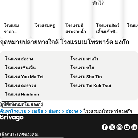
โรงแรม
โรงแรมหรู
โรงแรมมี
โรงแรมสัตว์
โรงแ
ราคา
สระว่ายน้ำ
เลี้ยงเข้าพัก
ประหยัด
ได้
จุดหมายปลายทางใกล้ โรงแรมเมโทรพาร์ค มงก๊ก
โรงแรม ฮ่องกง
โรงแรม มาเก๊า
โรงแรม เซินเจิ้น
โรงแรม ซไฮ
โรงแรม Yau Ma Tei
โรงแรม Sha Tin
โรงแรม ดองกวน
โรงแรม Tai Kok Tsui
โรงแรม Huidong
ดูที่พักทั้งหมดใน ฮ่องกง
ค้นหาโรงแรม
เอเชีย
ฮ่องกง
ฮ่องกง
โรงแรมเมโทรพาร์ค มงก๊ก
Facebook
Twitter
Insta
Yo
เลือกประเทศของคุณ