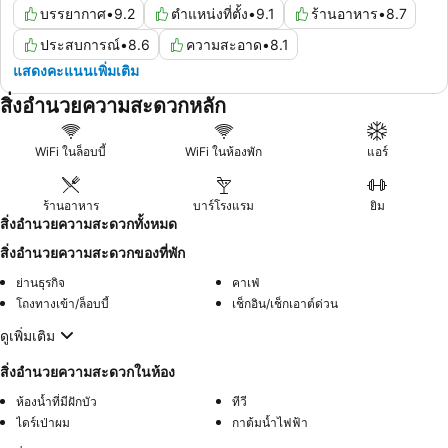
บรรยากาศ
•
9.2
ตำแหน่งที่ตั้ง
•
9.1
ร้านอาหาร
•
8.7
ประสบการณ์
•
8.6
ความสะอาด
•
8.1
แสดงคะแนนเพิ่มเติม
สิ่งอำนวยความสะดวกหลัก
WiFi ในล็อบบี้
WiFi ในห้องพัก
แอร์
ร้านอาหาร
บาร์โรงแรม
ยิม
สิ่งอำนวยความสะดวกทั้งหมด
สิ่งอำนวยความสะดวกของที่พัก
ย่านธุรกิจ
คาเฟ่
โถงทางเข้า/ล็อบบี้
เช็กอิน/เช็กเอาต์ด่วน
ดูเพิ่มเติม
สิ่งอำนวยความสะดวกในห้อง
ห้องน้ำที่มีฝักบัว
ทีวี
ไดร์เป่าผม
กาต้มน้ำไฟฟ้า