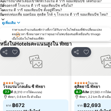
สามารถนำสัตว์เลี้ยงเข้าพักที่โรงแรม ดี วารี จอมเทียนบีช ได้หรือไม่?
บิ๊กซี เอ็กซ์ตร้า พัทยา3
สถานีรถไฟพัทยา
มีที่จอดรถที่ โรงแรม ดี วารี จอมเทียนบีช หรือไม่?
โรมแรม ดี วารี จอมเทียนบีช ตั้งอยู่ที่ไหน?
อนุสาวรีย์กรมหลวงชุมพรเขตอุดมศักดิ์
Bali Hai Pier
มีแหล่งท่องเที่ย ยอดนิยม สุดฮิต ใกล้ ๆ โรงแรม ดี วารี จอมเทียนบีช ไหม?
พีระเซอร์กิต
Pattaya Floating Market
ดูเพิ่มเติม
เอสเอฟเอ็กซ์ ซีเนม่า เซ็นทรัลพัทยาบีช
Art in Paradise
ราคาและจำนวนห้องพักว่างที่เราได้รับจากเว็บไซต์จองที่พักเปลี่ยนแปลง
พัทยาเทเลกราฟฮิลล์
ตลอดเวลา ซึ่งหมายความว่าคุณอาจไม่พบข้อเสนอที่เหมือนกับ trivago
เมื่อไปยังเว็บไซต์จองที่พัก
หนึ่งในHotelsคะแนนสูงใน พัทยา
แชร์
เพิ่มในรายการโปรด
แชร์
เพิ่มในรายกา
โรงแรม
โรงแรม
4 ดาว
5 ดาว
โรงแรมโกลเด้น ซี พัทยา
ดุสิตธานี พัทยา
7.7
8.7
ดี
(
8,310 การให้คะแนน
)
ดีเลิศ
(
21,593 การให้
พัทยา, 0.6 km ถึง ตัวเมือง
พัทยา, 2.2 km ถึง ตัวเมือ
฿672
฿2,693
จาก
จาก