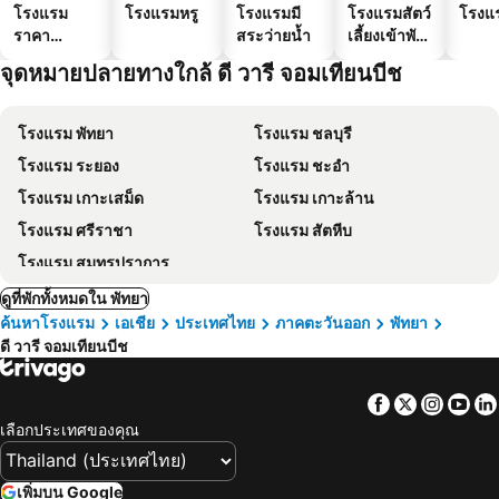
โรงแรม
โรงแรมหรู
โรงแรมมี
โรงแรมสัตว์
โรงแ
ราคา
สระว่ายน้ำ
เลี้ยงเข้าพัก
ประหยัด
ได้
จุดหมายปลายทางใกล้ ดี วารี จอมเทียนบีช
โรงแรม พัทยา
โรงแรม ชลบุรี
โรงแรม ระยอง
โรงแรม ชะอำ
โรงแรม เกาะเสม็ด
โรงแรม เกาะล้าน
โรงแรม ศรีราชา
โรงแรม สัตหีบ
โรงแรม สมุทรปราการ
ดูที่พักทั้งหมดใน พัทยา
ค้นหาโรงแรม
เอเชีย
ประเทศไทย
ภาคตะวันออก
พัทยา
ดี วารี จอมเทียนบีช
Facebook
Twitter
Insta
Yo
เลือกประเทศของคุณ
เพิ่มบน Google