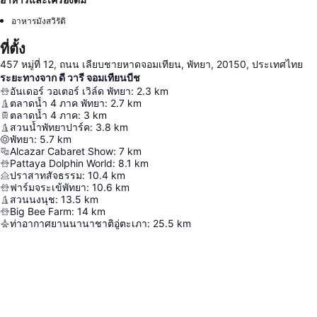
อาหารมังสวิรัติ
ที่ตั้ง
457 หมู่ที่ 12, ถนน เลียบชายหาดจอมเทียน, พัทยา, 20150, ประเทศไทย
ระยะทางจาก ดี วารี จอมเทียนบีช
อันเดอร์ วอเตอร์ เวิล์ด พัทยา
:
2.3
km
ตลาดน้ำ 4 ภาค พัทยา
:
2.7
km
ตลาดน้ำ 4 ภาค
:
3
km
สวนน้ำพัทยาปาร์ค
:
3.8
km
พัทยา
:
5.7
km
Alcazar Cabaret Show
:
7
km
Pattaya Dolphin World
:
8.1
km
ปราสาทสัจธรรม
:
10.4
km
ฟาร์มจระเข้พัทยา
:
10.6
km
สวนนงนุช
:
13.5
km
Big Bee Farm
:
14
km
ท่าอากาศยานนานาชาติอู่ตะเภา
:
25.5
km