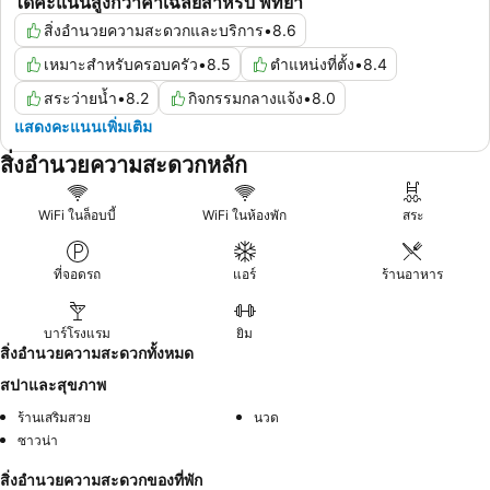
ได้คะแนนสูงกว่าค่าเฉลี่ยสำหรับ พัทยา
สิ่งอำนวยความสะดวกและบริการ
•
8.6
เหมาะสำหรับครอบครัว
•
8.5
ตำแหน่งที่ตั้ง
•
8.4
สระว่ายน้ำ
•
8.2
กิจกรรมกลางแจ้ง
•
8.0
แสดงคะแนนเพิ่มเติม
สิ่งอำนวยความสะดวกหลัก
WiFi ในล็อบบี้
WiFi ในห้องพัก
สระ
ที่จอดรถ
แอร์
ร้านอาหาร
บาร์โรงแรม
ยิม
สิ่งอำนวยความสะดวกทั้งหมด
สปาและสุขภาพ
ร้านเสริมสวย
นวด
ซาวน่า
สิ่งอำนวยความสะดวกของที่พัก