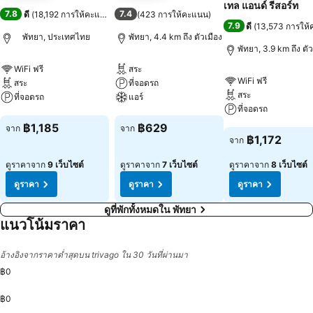
เทล แอนด์ รีสอร์ท
7.8
7.4
ดี
(
18,192 การให้คะแนน
)
(
423 การให้คะแนน
)
7.9
ดี
(
13,573 การให
พัทยา, ประเทศไทย
พัทยา, 4.4 km ถึง ตัวเมือง
พัทยา, 3.9 km ถึง ตัว
WiFi ฟรี
สระ
WiFi ฟรี
สระ
ที่จอดรถ
สระ
ที่จอดรถ
แอร์
ที่จอดรถ
ดูราคา
ดูราคา
฿1,185
฿629
จาก
จาก
ดูราคา
฿1,172
จาก
ดูราคาจาก
9 เว็บไซต์
ดูราคาจาก
7 เว็บไซต์
ดูราคาจาก
8 เว็บไซต์
ดูราคา
ดูราคา
ดูราคา
ดูที่พักทั้งหมดใน พัทยา
แนวโน้มราคา
อ้างอิงจากราคาต่ำสุดบน trivago ใน 30 วันที่ผ่านมา
฿0
฿0