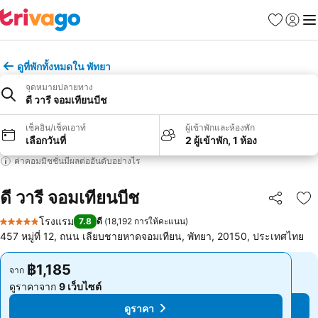
รายการโป
เข้าสู่ร
เมนู
ดูที่พักทั้งหมดใน พัทยา
จุดหมายปลายทาง
ดี วารี จอมเทียนบีช
เช็คอิน/เช็คเอาท์
ผู้เข้าพักและห้องพัก
เลือกวันที่
2 ผู้เข้าพัก, 1 ห้อง
ค่าคอมมิชชั่นมีผลต่ออันดับอย่างไร
ดี วารี จอมเทียนบีช
แชร์
เพ
โรงแรม
7.8
ดี
(
18,192 การให้คะแนน
)
5 ดาว
457 หมู่ที่ 12, ถนน เลียบชายหาดจอมเทียน, พัทยา, 20150, ประเทศไทย
฿1,185
฿1,185
จาก
จาก
ดูราคาจาก
9 เว็บไซต์
ดูราคาจาก
9 เว็บไซต์
ดูราคา
ดูราคา