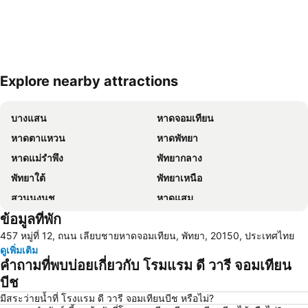
Explore nearby attractions
ขยายแผนที่
บางแสน
หาดจอมเทียน
หาดตาแหวน
หาดพัทยา
หาดแม่รำพึง
พัทยากลาง
พัทยาใต้
พัทยาเหนือ
สวนนงนุช
หาดแสม
ข้อมูลที่พัก
เขาพระใหญ่
เกาะขาม
457 หมู่ที่ 12, ถนน เลียบชายหาดจอมเทียน, พัทยา, 20150, ประเทศไทย
ถนนคนเดิน
แสมสาร
ดูเพิ่มเติม
หาดนวล
สนามบินนานาชาติอู่ตะเภา
คำถามที่พบบ่อยเกี่ยวกับ โรมแรม ดี วารี จอมเทียน
CentralFestival Pattaya Beach
วันไหล
บีช
ท่าเรือแหลมฉบัง
สวนเสือศรีราชา
มีสระว่ายน้ำที่ โรงแรม ดี วารี จอมเทียนบีช หรือไม่?