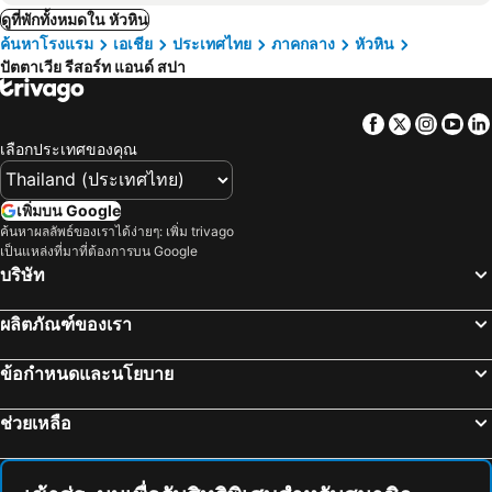
ดูที่พักทั้งหมดใน หัวหิน
ค้นหาโรงแรม
เอเชีย
ประเทศไทย
ภาคกลาง
หัวหิน
ปัตตาเวีย รีสอร์ท แอนด์ สปา
Facebook
Twitter
Insta
Yo
เลือกประเทศของคุณ
เพิ่มบน Google
ค้นหาผลลัพธ์ของเราได้ง่ายๆ: เพิ่ม trivago
เป็นแหล่งที่มาที่ต้องการบน Google
บริษัท
ผลิตภัณฑ์ของเรา
ข้อกำหนดและนโยบาย
ช่วยเหลือ