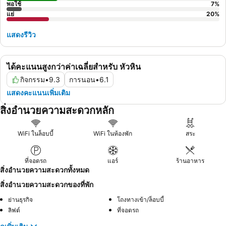
พอใช้
7
%
แย่
20
%
แสดงรีวิว
ได้คะแนนสูงกว่าค่าเฉลี่ยสำหรับ หัวหิน
กิจกรรม
•
9.3
การนอน
•
6.1
แสดงคะแนนเพิ่มเติม
สิ่งอำนวยความสะดวกหลัก
WiFi ในล็อบบี้
WiFi ในห้องพัก
สระ
ที่จอดรถ
แอร์
ร้านอาหาร
สิ่งอำนวยความสะดวกทั้งหมด
สิ่งอำนวยความสะดวกของที่พัก
ย่านธุรกิจ
โถงทางเข้า/ล็อบบี้
ลิฟต์
ที่จอดรถ