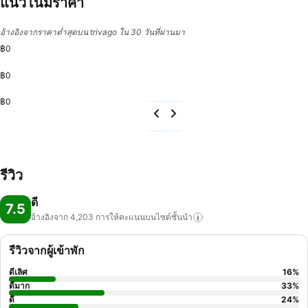
แนวโน้มราคา
อ้างอิงจากราคาต่ำสุดบน trivago ใน 30 วันที่ผ่านมา
฿0
฿0
฿0
รีวิว
ดี
7.5
อ้างอิงจาก 4,203
การให้คะแนนบนไซต์ชั้นนำ
รีวิวจากผู้เข้าพัก
ดีเลิศ
16
%
ดีมาก
33
%
ดี
24
%