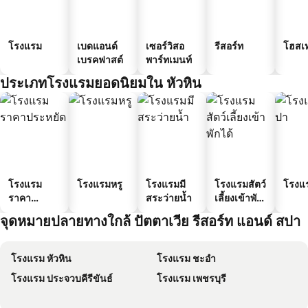
โรงแรม
เบดแอนด์
เซอร์วิสอ
รีสอร์ท
โฮสเ
เบรคฟาสต์
พาร์ทเมนท์
ประเภทโรงแรมยอดนิยมใน หัวหิน
โรงแรม
โรงแรมหรู
โรงแรมมี
โรงแรมสัตว์
โรงแ
ราคา
สระว่ายน้ำ
เลี้ยงเข้าพัก
ประหยัด
ได้
จุดหมายปลายทางใกล้ ปัตตาเวีย รีสอร์ท แอนด์ สปา
โรงแรม หัวหิน
โรงแรม ชะอำ
โรงแรม ประจวบคีรีขันธ์
โรงแรม เพชรบุรี