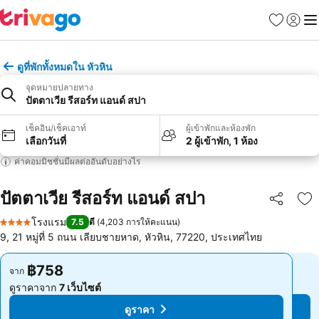
รายการโป
เข้าสู่ร
เมนู
ดูที่พักทั้งหมดใน หัวหิน
จุดหมายปลายทาง
ปัตตาเวีย รีสอร์ท แอนด์ สปา
เช็คอิน/เช็คเอาท์
ผู้เข้าพักและห้องพัก
เลือกวันที่
2 ผู้เข้าพัก, 1 ห้อง
ค่าคอมมิชชั่นมีผลต่ออันดับอย่างไร
ปัตตาเวีย รีสอร์ท แอนด์ สปา
แชร์
เพ
โรงแรม
7.5
ดี
(
4,203 การให้คะแนน
)
4 ดาว
9, 21 หมู่ที่ 5 ถนน เลียบชายหาด, หัวหิน, 77220, ประเทศไทย
฿758
฿758
จาก
จาก
ดูราคาจาก
7 เว็บไซต์
ดูราคาจาก
7 เว็บไซต์
ดูราคา
ดูราคา