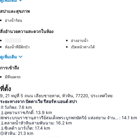
ดูเพิ่มเติม
สปาและสุขภาพ
อ่างน้ำร้อน
สิ่งอำนวยความสะดวกในห้อง
อ่างอาบน้ำ
ห้องน้ำที่มีฝักบัว
เปิดหน้าต่างได้
ดูเพิ่มเติม
การเข้าถึง
มีที่จอดรถ
ที่ตั้ง
9, 21 หมู่ที่ 5 ถนน เลียบชายหาด, หัวหิน, 77220, ประเทศไทย
ระยะทางจาก ปัตตาเวีย รีสอร์ท แอนด์ สปา
วังก์พง
:
7.6
km
อุทยานราชภักดิ์
:
13.9
km
พระบรมราชานุสาวรีย์สมเด็จพระบูรพกษัตริย์ แห่งสยาม จำนวน ๗ พระองค์
:
14.1
km
ตลาดน้ำหัวหินสามพันนาม
:
16.2
km
ซิเคด้า มาร์เก็ต
:
17.4
km
หัวหิน
:
21.3
km