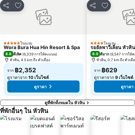
แชร์
เพิ่มในรายการโปรด
แชร์
เพิ่มในรายกา
โรงแรม
โรงแรม
5 ดาว
4 ดาว
Wora Bura Hua Hin Resort & Spa
รอยัลพาวีเลียน หัวหิน
8.8
8.0
ดีเลิศ
(
6,339 การให้คะแนน
)
ดีมาก
(
9,547 การให้
หัวหิน, 4.5 km ถึง ตัวเมือง
หัวหิน, 0.7 km ถึง ตัวเมื
฿2,352
฿629
จาก
จาก
ดูราคาจาก
10 เว็บไซต์
ดูราคาจาก
9 เว็บไซต์
ดูราคา
ดูราคา
ดูที่พักทั้งหมดใน หัวหิน
ที่พักอื่นๆ ใน หัวหิน