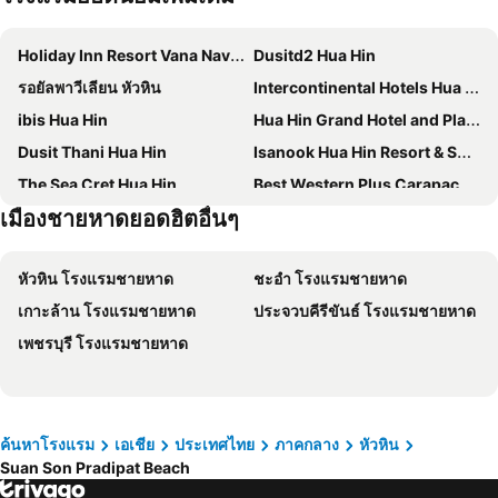
Holiday Inn Resort Vana Nava Hua Hin By Ihg
Dusitd2 Hua Hin
รอยัลพาวีเลียน หัวหิน
Intercontinental Hotels Hua Hin Resort By Ihg
ibis Hua Hin
Hua Hin Grand Hotel and Plaza
Dusit Thani Hua Hin
Isanook Hua Hin Resort & Suites
The Sea Cret Hua Hin
Best Western Plus Carapace Hotel Hua Hin
เมืองชายหาดยอดฮิตอื่นๆ
โรงแรมชมวิว
Huahin Terminal
Wyndham Hua Hin Pranburi Resort & Villas
Kiang Haad Beach Hua Hin
หัวหิน โรงแรมชายหาด
ชะอำ โรงแรมชายหาด
Seapine Recreation Centre
Lamoon Villa Hua Hin
เกาะล้าน โรงแรมชายหาด
ประจวบคีรีขันธ์ โรงแรมชายหาด
The Standard Hua Hin
จี หัวหิน รีสอร์ทแอนด์มอลล์
เพชรบุรี โรงแรมชายหาด
Anantasila Beach Resort Hua Hin
ซีซั่นพาเลส หัวหิน
ไมดา เดอ ซี หัวหิน สวีท
Maven Stylish Hotel Hua Hin
Hisea Huahin Hotel
The Kaset, Hua Hin
Veranda Lodge
ปัตตาเวีย รีสอร์ท แอนด์ สปา
ค้นหาโรงแรม
เอเชีย
ประเทศไทย
ภาคกลาง
หัวหิน
Suan Son Pradipat Beach
ไฮแอท รีเจนซี่ หัวหิน
The Yana Villas Hua Hin