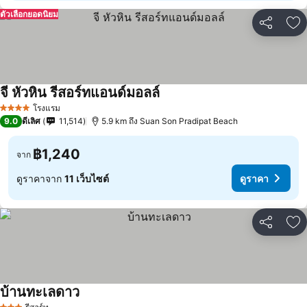
ตัวเลือกยอดนิยม
แชร์
เพ
จี หัวหิน รีสอร์ทแอนด์มอลล์
โรงแรม
4 ดาว
9.0
ดีเลิศ
11,514
5.9 km ถึง Suan Son Pradipat Beach
฿1,240
จาก
ดูราคาจาก
11 เว็บไซต์
ดูราคา
แชร์
เพ
บ้านทะเลดาว