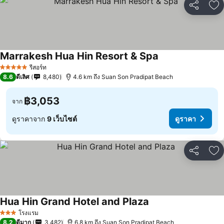
แชร์
เพ
Marrakesh Hua Hin Resort & Spa
รีสอร์ท
5 ดาว
8.6
ดีเลิศ
8,480
4.6 km ถึง Suan Son Pradipat Beach
฿3,053
จาก
ดูราคาจาก
9 เว็บไซต์
ดูราคา
แชร์
เพ
Hua Hin Grand Hotel and Plaza
โรงแรม
3 ดาว
8.2
ดีมาก
3,482
6.8 km ถึง Suan Son Pradipat Beach