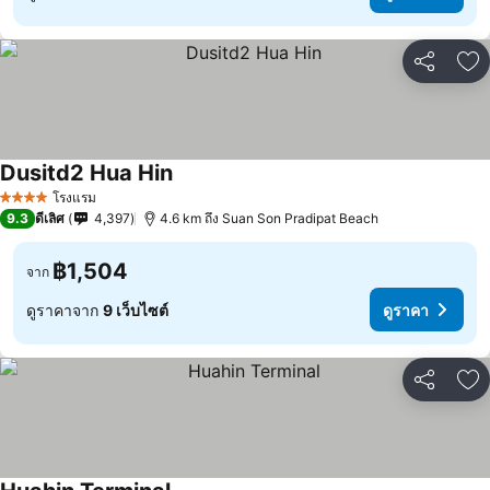
แชร์
เพ
Dusitd2 Hua Hin
โรงแรม
4 ดาว
9.3
ดีเลิศ
4,397
4.6 km ถึง Suan Son Pradipat Beach
฿1,504
จาก
ดูราคาจาก
9 เว็บไซต์
ดูราคา
แชร์
เพ