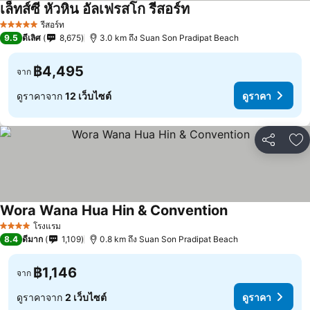
เล็ทส์ซี หัวหิน อัลเฟรสโก รีสอร์ท
รีสอร์ท
5 ดาว
9.5
ดีเลิศ
8,675
3.0 km ถึง Suan Son Pradipat Beach
฿4,495
จาก
ดูราคาจาก
12 เว็บไซต์
ดูราคา
แชร์
เพ
Wora Wana Hua Hin & Convention
โรงแรม
4 ดาว
8.4
ดีมาก
1,109
0.8 km ถึง Suan Son Pradipat Beach
฿1,146
จาก
ดูราคาจาก
2 เว็บไซต์
ดูราคา