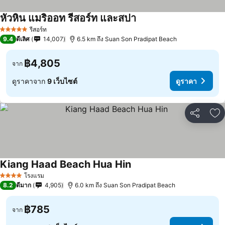
หัวหิน แมริออท รีสอร์ท และสปา
รีสอร์ท
5 ดาว
9.4
ดีเลิศ
14,007
6.5 km ถึง Suan Son Pradipat Beach
฿4,805
จาก
ดูราคาจาก
9 เว็บไซต์
ดูราคา
แชร์
เพ
Kiang Haad Beach Hua Hin
โรงแรม
4 ดาว
8.2
ดีมาก
4,905
6.0 km ถึง Suan Son Pradipat Beach
฿785
จาก