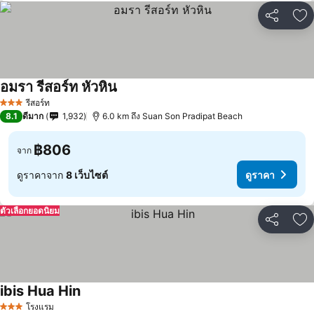
แชร์
เพ
อมรา รีสอร์ท หัวหิน
รีสอร์ท
3 ดาว
8.1
ดีมาก
1,932
6.0 km ถึง Suan Son Pradipat Beach
฿806
จาก
ดูราคาจาก
8 เว็บไซต์
ดูราคา
ตัวเลือกยอดนิยม
แชร์
เพ
ibis Hua Hin
โรงแรม
3 ดาว