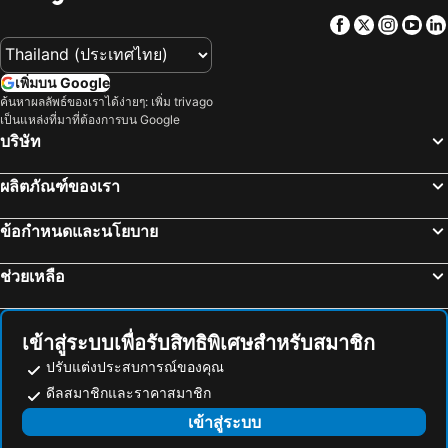
โรงแรมสายลม หัวหิน
The Sea-Cret Garden Hua Hin
Facebook
Twitter
Insta
Yo
Hua Hin Euro City Hotel
ชเลราญหัวหิน
Ace of Hua Hin Resort
Whale Hua Hin
เพิ่มบน Google
Hua Hin Loft
โรงแรมทิพย์อุไร บีช แอนเนกซ์
ค้นหาผลลัพธ์ของเราได้ง่ายๆ: เพิ่ม trivago
เป็นแหล่งที่มาที่ต้องการบน Google
Wora Bura Hua Hin Resort & Spa
A Villa Huahin
บริษัท
Asira Boutique HuaHin
Baan Bayan - Hua Hin - SHA Extra Plus
De Chaochom Hua Hin
โรงแรมหินน้ำ
ผลิตภัณฑ์ของเรา
โรงแรมทิพย์อุไรซิตี้
โรงแรมวรรณารา
ข้อกำหนดและนโยบาย
Kundala Beach Resort Hua Hin
Hua Hin White Sand
บ้านนิลรัตน์
โรงแรม มายเวย์ หัวหิน
ช่วยเหลือ
Puangpen Villa Hotel
Nid Huahin Hotel
The Sanctuary Hua Hin By Zurich
Wora Wana Hua Hin & Convention
เข้าสู่ระบบเพื่อรับสิทธิพิเศษสำหรับสมาชิก
Villa S
โรงแรมริยาจ หัวหิน
ปรับแต่งประสบการณ์ของคุณ
Takiab Beach Resort
Baan Peang Ploen
ดีลสมาชิกและราคาสมาชิก
Baan Peang Ploen B411
บ้านสบายดี รีสอร์ท
เข้าสู่ระบบ
Kocchira
โรงแรมเนินชเล ริมหาดหัวหิน