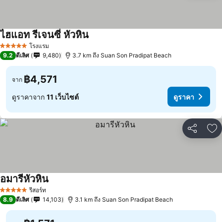
ไฮแอท รีเจนซี่ หัวหิน
โรงแรม
5 ดาว
9.2
ดีเลิศ
9,480
3.7 km ถึง Suan Son Pradipat Beach
฿4,571
จาก
ดูราคาจาก
11 เว็บไซต์
ดูราคา
แชร์
เพ
อมารีหัวหิน
รีสอร์ท
5 ดาว
8.9
ดีเลิศ
14,103
3.1 km ถึง Suan Son Pradipat Beach