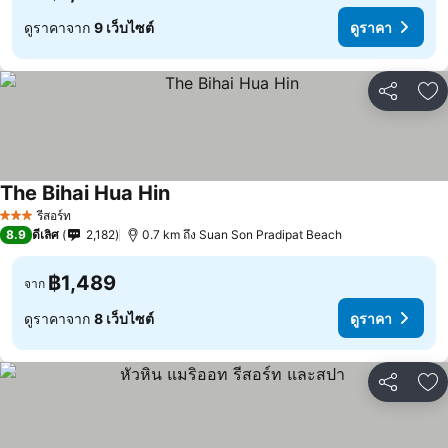
ดูราคาจาก
9 เว็บไซต์
ดูราคา
แชร์
เพ
The Bihai Hua Hin
รีสอร์ท
3 ดาว
8.9
ดีเลิศ
2,182
0.7 km ถึง Suan Son Pradipat Beach
฿1,489
จาก
ดูราคาจาก
8 เว็บไซต์
ดูราคา
แชร์
เพ