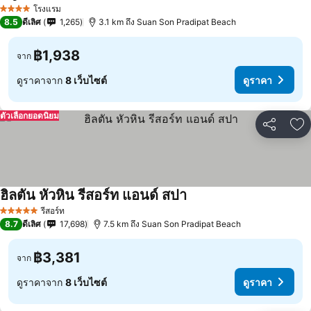
โรงแรม
4 ดาว
8.5
ดีเลิศ
1,265
3.1 km ถึง Suan Son Pradipat Beach
฿1,938
จาก
ดูราคาจาก
8 เว็บไซต์
ดูราคา
ตัวเลือกยอดนิยม
แชร์
เพ
ฮิลตัน หัวหิน รีสอร์ท แอนด์ สปา
รีสอร์ท
5 ดาว
8.7
ดีเลิศ
17,698
7.5 km ถึง Suan Son Pradipat Beach
฿3,381
จาก
ดูราคาจาก
8 เว็บไซต์
ดูราคา