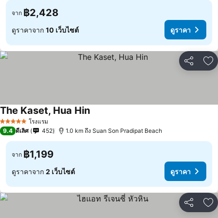
฿2,428
จาก
ดูราคาจาก
10 เว็บไซต์
ดูราคา
แชร์
เพ
The Kaset, Hua Hin
โรงแรม
5 ดาว
9.4
ดีเลิศ
452
1.0 km ถึง Suan Son Pradipat Beach
฿1,199
จาก
ดูราคาจาก
2 เว็บไซต์
ดูราคา
แชร์
เพ