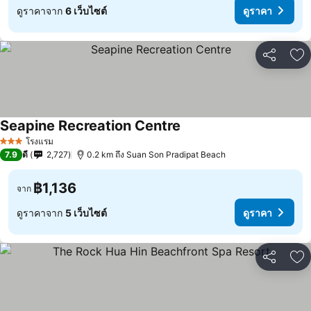
ดูราคาจาก
6 เว็บไซต์
ดูราคา
แชร์
เพ
Seapine Recreation Centre
โรงแรม
3 ดาว
7.9
ดี
2,727
0.2 km ถึง Suan Son Pradipat Beach
฿1,136
จาก
ดูราคาจาก
5 เว็บไซต์
ดูราคา
แชร์
เพ