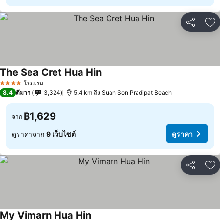
แชร์
เพ
The Sea Cret Hua Hin
โรงแรม
4 ดาว
8.4
ดีมาก
3,324
5.4 km ถึง Suan Son Pradipat Beach
฿1,629
จาก
ดูราคาจาก
9 เว็บไซต์
ดูราคา
แชร์
เพ
My Vimarn Hua Hin