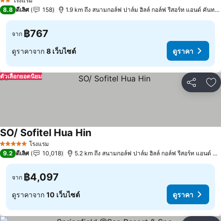
โรงแรม
2 ดาว
8.8
ดีเลิศ
158
1.9 km ถึง สนามกอล์ฟ ปาล์ม ฮิลล์ กอล์ฟ รีสอร์ท แอนด์ คันทรี
฿767
จาก
ดูราคาจาก
8 เว็บไซต์
ดูราคา
ตัวเลือกยอดนิยม
แชร์
เพ
SO/ Sofitel Hua Hin
ดูราคา
โรงแรม
5 ดาว
9.2
ดีเลิศ
10,018
5.2 km ถึง สนามกอล์ฟ ปาล์ม ฮิลล์ กอล์ฟ รีสอร์ท แอนด์ คัน
฿4,097
จาก
ดูราคาจาก
10 เว็บไซต์
ดูราคา