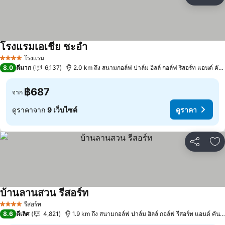
แชร์
เพ
โรงแรมเอเชีย ชะอำ
ดูราคา
โรงแรม
4 ดาว
8.0
ดีมาก
6,137
2.0 km ถึง สนามกอล์ฟ ปาล์ม ฮิลล์ กอล์ฟ รีสอร์ท แอนด์ คัน
฿687
จาก
ดูราคาจาก
9 เว็บไซต์
ดูราคา
แชร์
เพ
บ้านลานสวน รีสอร์ท
ดูราคา
รีสอร์ท
4 ดาว
8.6
ดีเลิศ
4,821
1.9 km ถึง สนามกอล์ฟ ปาล์ม ฮิลล์ กอล์ฟ รีสอร์ท แอนด์ คันท