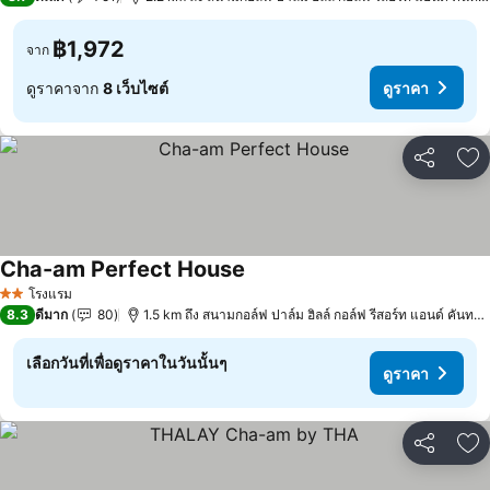
฿1,972
จาก
ดูราคาจาก
8 เว็บไซต์
ดูราคา
แชร์
เพ
Cha-am Perfect House
ดูราคา
โรงแรม
2 ดาว
8.3
ดีมาก
80
1.5 km ถึง สนามกอล์ฟ ปาล์ม ฮิลล์ กอล์ฟ รีสอร์ท แอนด์ คันทรีค
เลือกวันที่เพื่อดูราคาในวันนั้นๆ
ดูราคา
แชร์
เพ