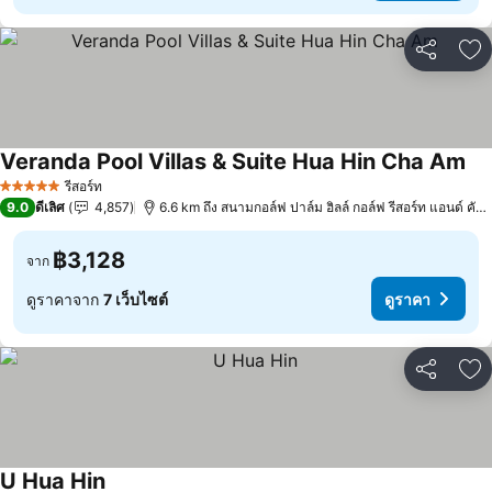
แชร์
เพ
Veranda Pool Villas & Suite Hua Hin Cha Am
ดูร
รีสอร์ท
5 ดาว
9.0
ดีเลิศ
4,857
6.6 km ถึง สนามกอล์ฟ ปาล์ม ฮิลล์ กอล์ฟ รีสอร์ท แอนด์ คันท
฿3,128
จาก
ดูราคาจาก
7 เว็บไซต์
ดูราคา
แชร์
เพ
U Hua Hin