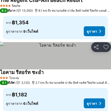
The Regent Cha-Am Beach Resort
ดูราคา
รีสอร์ท
4 ดาว
8.2
ดีมาก
13,362
8.1 km ถึง สนามกอล์ฟ ปาล์ม ฮิลล์ กอล์ฟ รีสอร์ท แอนด์ คั
฿1,354
จาก
ดูราคาจาก
9 เว็บไซต์
ดูราคา
แชร์
เพ
ไอคาม รีสอร์ท ชะอำ
ดูราคา
โรงแรม
3 ดาว
9.1
ดีเลิศ
3,122
2.7 km ถึง สนามกอล์ฟ ปาล์ม ฮิลล์ กอล์ฟ รีสอร์ท แอนด์ คันท
฿1,182
จาก
ดูราคาจาก
6 เว็บไซต์
ดูราคา