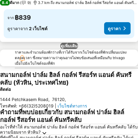
8.4
ดีมาก
9
3.7 km ถึง สนามกอล์ฟ ปาล์ม ฮิลล์ กอล์ฟ รีสอร์ท แอนด์ คันทรีคล
฿839
จาก
ดูราคาจาก
2 เว็บไซต์
ดูราคา
ดูเพิ่มเติม
ราคาและจำนวนห้องพักว่างที่เราได้รับจากเว็บไซต์จองที่พักเปลี่ยนแปลง
ตลอดเวลา ซึ่งหมายความว่าคุณอาจไม่พบข้อเสนอที่เหมือนกับ trivago
เมื่อไปยังเว็บไซต์จองที่พัก
สนามกอล์ฟ ปาล์ม ฮิลล์ กอล์ฟ รีสอร์ท แอนด์ คันทรี
คลับ (หัวหิน, ประเทศไทย)
ติดต่อ
1444 Petchkasem Road
,
76120
,
โทรศัพท์
:
+66(32)5208019
|
เว็บไซต์ทางการ
คำถามที่พบบ่อยเกี่ยวกับ สนามกอล์ฟ ปาล์ม ฮิลล์
กอล์ฟ รีสอร์ท แอนด์ คันทรีคลับ
อะไรที่ทำให้ สนามกอล์ฟ ปาล์ม ฮิลล์ กอล์ฟ รีสอร์ท แอนด์ คันทรีคลับ ได้รับ
ความนิยมจาก หัวหิน?
ที่พักที่ใกล้ สนามกอล์ฟ ปาล์ม ฮิลล์ กอล์ฟ รีสอร์ท แอนด์ คันทรีคลับ ได้แก่