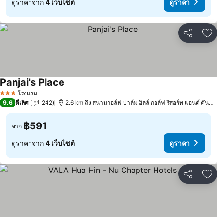
ดูราคาจาก
4 เว็บไซต์
ดูราคา
แชร์
เพ
Panjai's Place
ดูราคา
โรงแรม
3 ดาว
9.6
ดีเลิศ
242
2.6 km ถึง สนามกอล์ฟ ปาล์ม ฮิลล์ กอล์ฟ รีสอร์ท แอนด์ คันทรี
฿591
จาก
ดูราคาจาก
4 เว็บไซต์
ดูราคา
แชร์
เพ