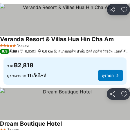
แชร์
เพ
Veranda Resort & Villas Hua Hin Cha Am
ดูราคา
โรงแรม
5 ดาว
8.9
ดีเลิศ
6,650
6.6 km ถึง สนามกอล์ฟ ปาล์ม ฮิลล์ กอล์ฟ รีสอร์ท แอนด์ คันท
฿2,818
จาก
ดูราคาจาก
11 เว็บไซต์
ดูราคา
แชร์
เพ
Dream Boutique Hotel
ดูราคา