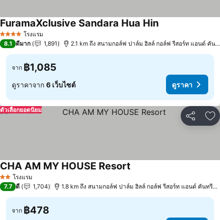
FuramaXclusive Sandara Hua Hin
ดูราคา
โรงแรม
4 ดาว
8.1
ดีมาก
1,891
2.1 km ถึง สนามกอล์ฟ ปาล์ม ฮิลล์ กอล์ฟ รีสอร์ท แอนด์ คันท
฿1,085
จาก
ดูราคาจาก
6 เว็บไซต์
ดูราคา
ตัวเลือกยอดนิยม
แชร์
เพ
CHA AM MY HOUSE Resort
ดูราคา
โรงแรม
2 ดาว
7.7
ดี
1,704
1.8 km ถึง สนามกอล์ฟ ปาล์ม ฮิลล์ กอล์ฟ รีสอร์ท แอนด์ คันทรีคล
฿478
จาก