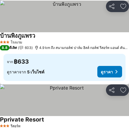
แชร์
เพ
บ้านพิงภูแพรว
ดูราคา
โรงแรม
3 ดาว
8.8
ดีเลิศ
603
4.9 km ถึง สนามกอล์ฟ ปาล์ม ฮิลล์ กอล์ฟ รีสอร์ท แอนด์ คันทร
฿633
จาก
ดูราคาจาก
5 เว็บไซต์
ดูราคา
แชร์
เพ
Pprivate Resort
ดูราคา
รีสอร์ท
3 ดาว