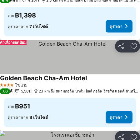
8.4
ดีมาก
4,267
2.3 km ถึง สนามกอล์ฟ ปาล์ม ฮิลล์ กอล์ฟ รีสอร์ท แอนด์ คัน
฿1,398
จาก
ดูราคาจาก
7 เว็บไซต์
ดูราคา
ตัวเลือกยอดนิยม
แชร์
เพ
Golden Beach Cha-Am Hotel
ดูราคา
โรงแรม
4 ดาว
7.6
ดี
5,581
2.1 km ถึง สนามกอล์ฟ ปาล์ม ฮิลล์ กอล์ฟ รีสอร์ท แอนด์ คันทรีคล
฿951
จาก
ดูราคาจาก
9 เว็บไซต์
ดูราคา