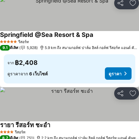
แชร์
เพ
Springfield @Sea Resort & Spa
ดูราคา
รีสอร์ท
5 ดาว
9.1
ดีเลิศ
5,928
5.9 km ถึง สนามกอล์ฟ ปาล์ม ฮิลล์ กอล์ฟ รีสอร์ท แอนด์ คันท
฿2,408
จาก
ดูราคาจาก
6 เว็บไซต์
ดูราคา
แชร์
เพ
รายา รีสอร์ท ชะอำ
ดูราคา
รีสอร์ท
4 ดาว
8.7
ดีเลิศ
751
2.2 km ถึง สนามกอล์ฟ ปาล์ม ฮิลล์ กอล์ฟ รีสอร์ท แอนด์ คันทรี