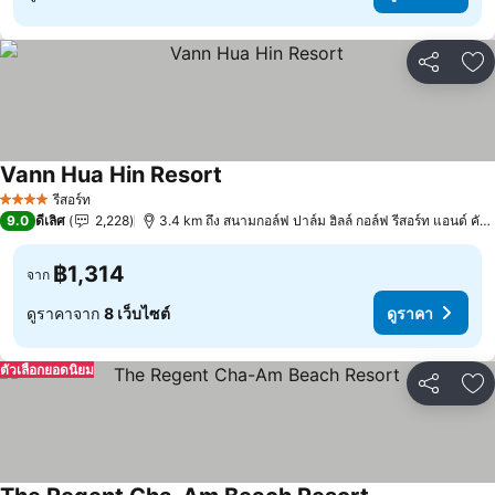
แชร์
เพ
Vann Hua Hin Resort
ดูราคา
รีสอร์ท
4 ดาว
9.0
ดีเลิศ
2,228
3.4 km ถึง สนามกอล์ฟ ปาล์ม ฮิลล์ กอล์ฟ รีสอร์ท แอนด์ คันท
฿1,314
จาก
ดูราคาจาก
8 เว็บไซต์
ดูราคา
ตัวเลือกยอดนิยม
แชร์
เพ