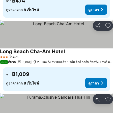
฿474
จาก
ดูราคาจาก
8 เว็บไซต์
ดูราคา
แชร์
เพ
Long Beach Cha-Am Hotel
ดูราคา
โรงแรม
3 ดาว
8.3
ดีมาก
3,861
2.3 km ถึง สนามกอล์ฟ ปาล์ม ฮิลล์ กอล์ฟ รีสอร์ท แอนด์ คัน
฿1,009
จาก
ดูราคาจาก
8 เว็บไซต์
ดูราคา
แชร์
เพ