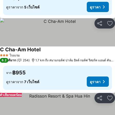
ดูราคาจาก
5 เว็บไซต์
ดูราคา
แชร์
เพ
C Cha-Am Hotel
ดูราคา
โรงแรม
3 ดาว
8.2
ดีมาก
254
1.7 km ถึง สนามกอล์ฟ ปาล์ม ฮิลล์ กอล์ฟ รีสอร์ท แอนด์ คันทรี
฿955
จาก
ดูราคาจาก
7 เว็บไซต์
ดูราคา
ตัวเลือกยอดนิยม
แชร์
เพ