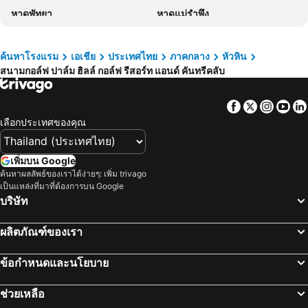
หาดพัทยา
หาดแม่รำพึง
Sky and water resort
Irin Beach Cha-am
หาดหัวหิน
อุทยานแห่งชาติเอราวัณ
Panjai's Place
บ้านพิงภูแพรว
พัทยากลาง
สนามบินดอนเมือง
ค้นหาโรงแรม
เอเชีย
ประเทศไทย
ภาคกลาง
หัวหิน
Cha-Am Fish Star
Coral Tree Villa Huahin
สนามกอล์ฟ ปาล์ม ฮิลล์ กอล์ฟ รีสอร์ท แอนด์ คันทรีคลับ
อ่าวมะนาว
สังขละบุรี
OYO 394 Nana Beach Cha Am
Dream Boutique Hotel
รามคำแหง
เอ็มอาร์ที สุขุมวิท
Hansar Casuarina Cha am
VALA Hua Hin - Nu Chapter Hotels
Facebook
Twitter
Insta
Yo
อนุสาวรีย์ชัยสมรภูมิ
ทองผาภูมิ
Talay Hotel and Villa Cha-am
แกรนด์แปซิฟิก โซเวอเรน รีสอร์ท แอนด์ สปา
เลือกประเทศของคุณ
อุทยานแห่งชาติแก่งกระจาน
ไบเทคบางนา
Aviyana Hua Hin
เพชรชะอำพลาซ่าแอนด์รีสอร์ท
เยาวราช
บีทีเอส นานา
Mayor Hotel Villa Cha Am
ชาร์ลี เพลส
เพิ่มบน Google
สะพานข้ามแม่น้ำแคว
ถนนข้าวสาร
ค้นหาผลลัพธ์ของเราได้ง่ายๆ: เพิ่ม trivago
โรงแรมสวนบวกหาด หัวหิน/ชะอำ
ชะอำ มายเฮาส์
เป็นแหล่งที่มาที่ต้องการบน Google
หาดเขาตะเกียบ
Suphachalasai Stadium
Rungaran De Challet
Paso Resort Cha Am
บริษัท
พัทยาใต้
บีทีเอส อโศก
SP Park Cha-am
Home JANO
ผลิตภัณฑ์ของเรา
พัทยาเหนือ
ล่องเรือแม่น้ำเจ้าพระยา และวัดอรุณ
C Cha-Am Hotel
เลควิว รีสอร์ท แอนด์ กอล์ฟ คลับ
สยามพารากอน
สยามสแควร์
Baan Thew Lom by D-light
Cha_Inn @ Cha Am
ข้อกำหนดและนโยบาย
วัดอรุณ
มาบุญครอง
Paisiri Hotel
Whale Hostel Cha-Am
ช่วยเหลือ
แกลง
บีทีเอส สยาม
Villa me & you2
Sea Blue Cha-am