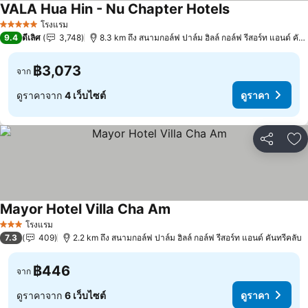
VALA Hua Hin - Nu Chapter Hotels
ดูราคา
โรงแรม
5 ดาว
9.4
ดีเลิศ
3,748
8.3 km ถึง สนามกอล์ฟ ปาล์ม ฮิลล์ กอล์ฟ รีสอร์ท แอนด์ คันท
฿3,073
จาก
ดูราคาจาก
4 เว็บไซต์
ดูราคา
แชร์
เพ
Mayor Hotel Villa Cha Am
ดูราคา
โรงแรม
3 ดาว
7.3
409
2.2 km ถึง สนามกอล์ฟ ปาล์ม ฮิลล์ กอล์ฟ รีสอร์ท แอนด์ คันทรีคลับ
฿446
จาก
ดูราคาจาก
6 เว็บไซต์
ดูราคา