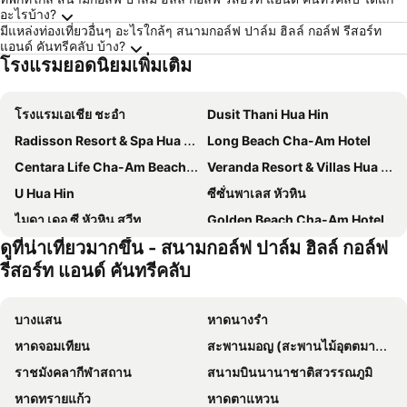
อะไรบ้าง?
มีแหล่งท่องเที่ยวอื่นๆ อะไรใกล้ๆ สนามกอล์ฟ ปาล์ม ฮิลล์ กอล์ฟ รีสอร์ท
แอนด์ คันทรีคลับ บ้าง?
โรงแรมยอดนิยมเพิ่มเติม
โรงแรมเอเชีย ชะอำ
Dusit Thani Hua Hin
Radisson Resort & Spa Hua Hin
Long Beach Cha-Am Hotel
Centara Life Cha-Am Beach Resort Hua Hin
Veranda Resort & Villas Hua Hin Cha Am
U Hua Hin
ซีซั่นพาเลส หัวหิน
ไมดา เดอ ซี หัวหิน สวีท
Golden Beach Cha-Am Hotel
ดูที่น่าเที่ยวมากขึ้น - สนามกอล์ฟ ปาล์ม ฮิลล์ กอล์ฟ
The Beach Cha Am Guest House
Ace of Hua Hin Resort
รีสอร์ท แอนด์ คันทรีคลับ
ไอคาม รีสอร์ท ชะอำ
FuramaXclusive Sandara Hua Hin
Baba Beach Club Hua Hin Luxury Pool Villa by Sri panwa
โรงแรมหินน้ำ
บางแสน
หาดนางรำ
Sun Marina Cha-Am
SO/ Sofitel Hua Hin
หาดจอมเทียน
สะพานมอญ (สะพานไม้อุตตมานุสรณ์)
CHA AM MY HOUSE Resort
Cera Resort Chaam
ราชมังคลากีฬาสถาน
สนามบินนานาชาติสวรรณภูมิ
Baan Keang Talay Cha Am
The Beach Cha Am Suite
หาดทรายแก้ว
หาดตาแหวน
Juntima Boutique Hotel
Bay Window at Sea