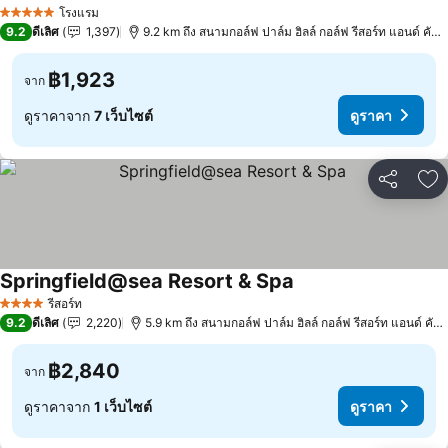
ดูราคา
โรงแรม
5 ดาว
9.2
ดีเลิศ
1,397
9.2 km ถึง สนามกอล์ฟ ปาล์ม ฮิลล์ กอล์ฟ รีสอร์ท แอนด์ คันท
฿1,923
จาก
ดูราคาจาก
7 เว็บไซต์
ดูราคา
แชร์
เพ
Springfield@sea Resort & Spa
ดูราคา
รีสอร์ท
4 ดาว
9.2
ดีเลิศ
2,220
5.9 km ถึง สนามกอล์ฟ ปาล์ม ฮิลล์ กอล์ฟ รีสอร์ท แอนด์ คันท
฿2,840
จาก
ดูราคาจาก
1 เว็บไซต์
ดูราคา