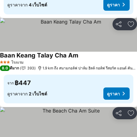
ดูราคาจาก
4 เว็บไซต์
ดูราคา
แชร์
เพ
Baan Keang Talay Cha Am
ดูราคา
โรงแรม
3 ดาว
8.0
ดีมาก
393
1.9 km ถึง สนามกอล์ฟ ปาล์ม ฮิลล์ กอล์ฟ รีสอร์ท แอนด์ คันทร
฿447
จาก
ดูราคาจาก
2 เว็บไซต์
ดูราคา
แชร์
เพ