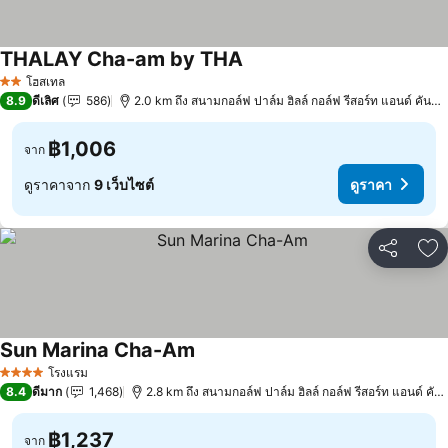
THALAY Cha-am by THA
ดูราคา
โฮสเทล
2 ดาว
8.9
ดีเลิศ
586
2.0 km ถึง สนามกอล์ฟ ปาล์ม ฮิลล์ กอล์ฟ รีสอร์ท แอนด์ คันทรี
฿1,006
จาก
ดูราคาจาก
9 เว็บไซต์
ดูราคา
แชร์
เพ
Sun Marina Cha-Am
ดูราคา
โรงแรม
4 ดาว
8.4
ดีมาก
1,468
2.8 km ถึง สนามกอล์ฟ ปาล์ม ฮิลล์ กอล์ฟ รีสอร์ท แอนด์ คันท
฿1,237
จาก