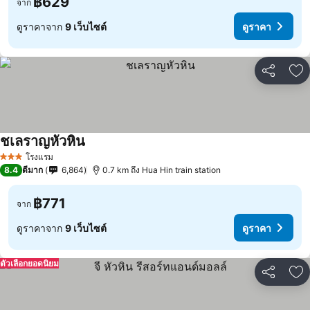
฿629
จาก
ดูราคาจาก
9 เว็บไซต์
ดูราคา
แชร์
เพ
ชเลราญหัวหิน
โรงแรม
3 ดาว
8.4
ดีมาก
6,864
0.7 km ถึง Hua Hin train station
฿771
จาก
ดูราคาจาก
9 เว็บไซต์
ดูราคา
ตัวเลือกยอดนิยม
แชร์
เพ