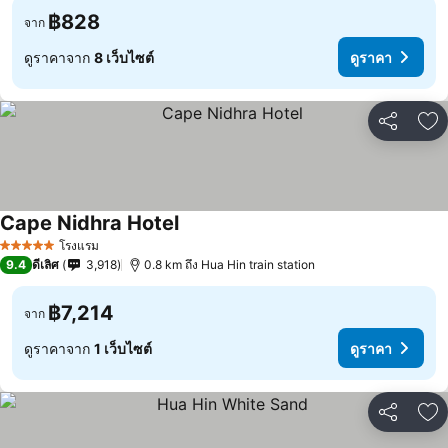
฿828
จาก
ดูราคาจาก
8 เว็บไซต์
ดูราคา
แชร์
เพ
Cape Nidhra Hotel
โรงแรม
5 ดาว
9.4
ดีเลิศ
3,918
0.8 km ถึง Hua Hin train station
฿7,214
จาก
ดูราคาจาก
1 เว็บไซต์
ดูราคา
แชร์
เพ