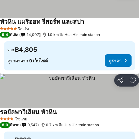
หัวหิน แมริออท รีสอร์ท และสปา
รีสอร์ท
5 ดาว
9.4
ดีเลิศ
14,007
1.0 km ถึง Hua Hin train station
฿4,805
จาก
ดูราคาจาก
9 เว็บไซต์
ดูราคา
แชร์
เพ
รอยัลพาวีเลียน หัวหิน
โรงแรม
4 ดาว
8.0
ดีมาก
9,547
0.7 km ถึง Hua Hin train station