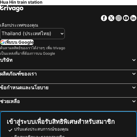
Hua Hin train station
สังขละบุรี
รามคำแหง
ไฮแอท รีเจนซี่ หัวหิน
The Yana Villas Hua Hin
เอ็มอาร์ที สุขุมวิท
อนุสาวรีย์ชัยสมรภูมิ
โรงแรมสายลม หัวหิน
The Sea-Cret Garden Hua Hin
Facebook
Twitter
Insta
Yo
ทองผาภูมิ
อุทยานแห่งชาติแก่งกระจาน
Hua Hin Euro City Hotel
ชเลราญหัวหิน
เลือกประเทศของคุณ
ไบเทคบางนา
เยาวราช
Ace of Hua Hin Resort
Whale Hua Hin
บีทีเอส นานา
สะพานข้ามแม่น้ำแคว
Hua Hin Loft
โรงแรมทิพย์อุไร บีช แอนเนกซ์
เพิ่มบน Google
ถนนข้าวสาร
หาดเขาตะเกียบ
ค้นหาผลลัพธ์ของเราได้ง่ายๆ: เพิ่ม trivago
Wora Bura Hua Hin Resort & Spa
A Villa Huahin
เป็นแหล่งที่มาที่ต้องการบน Google
Suphachalasai Stadium
พัทยาใต้
Asira Boutique HuaHin
Baan Bayan - Hua Hin - SHA Extra Plus
บริษัท
บีทีเอส อโศก
พัทยาเหนือ
De Chaochom Hua Hin
โรงแรมหินน้ำ
ผลิตภัณฑ์ของเรา
ล่องเรือแม่น้ำเจ้าพระยา และวัดอรุณ
สยามพารากอน
โรงแรมทิพย์อุไรซิตี้
โรงแรมวรรณารา
สยามสแควร์
วัดอรุณ
Kundala Beach Resort Hua Hin
Hua Hin White Sand
ข้อกำหนดและนโยบาย
มาบุญครอง
แกลง
บ้านนิลรัตน์
โรงแรม มายเวย์ หัวหิน
ช่วยเหลือ
บีทีเอส สยาม
พระปฐมเจดีย์
ชบา ชาเล่ต์
Restaurant & Guesthouse Say Cheese
สวนนงนุช
Cha-am Beach
Tanawit Hotel & Spa
มายเพลซแอทหัวหิน
สถานีรถไฟหัวลำโพง
หาดแสม
Baanpak Sam Anong
Nid Huahin Hotel
เข้าสู่ระบบเพื่อรับสิทธิพิเศษสำหรับสมาชิก
บีทีเอส พร้อมพงษ์
บีทีเอส หมอชิต
Baan Talay Chine Boutique Resort
Baan Manthana House
ปรับแต่งประสบการณ์ของคุณ
บีทีเอส อารีย์
บีทีเอส พญาไท
ดีลสมาชิกและราคาสมาชิก
The L Hua Hin
Subhamitra