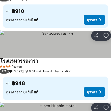
฿910
จาก
ดูราคาจาก
9 เว็บไซต์
ดูราคา
แชร์
เพ
โรงแรมวรรณารา
โรงแรม
4 ดาว
7.2
3,093
0.6 km ถึง Hua Hin train station
฿948
จาก
ดูราคาจาก
6 เว็บไซต์
ดูราคา
แชร์
เพ