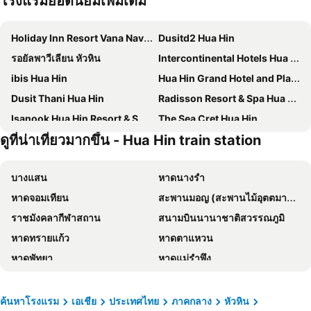
โรงแรมยอดนิยมเพิ่มเติม
Holiday Inn Resort Vana Nava Hua Hin By Ihg
Dusitd2 Hua Hin
รอยัลพาวีเลียน หัวหิน
Intercontinental Hotels Hua Hin Resort By Ihg
ibis Hua Hin
Hua Hin Grand Hotel and Plaza
Dusit Thani Hua Hin
Radisson Resort & Spa Hua Hin
Isanook Hua Hin Resort & Suites
The Sea Cret Hua Hin
ดูที่น่าเที่ยวมากขึ้น - Hua Hin train station
Best Western Plus Carapace Hotel Hua Hin
Centara Life Cha-Am Beach Resort Hua Hin
โรงแรมชมวิว
Huahin Terminal
บางแสน
หาดนางรำ
Kiang Haad Beach Hua Hin
Veranda Resort & Villas Hua Hin Cha Am
หาดจอมเทียน
สะพานมอญ (สะพานไม้อุตตมานุสรณ์)
U Hua Hin
Seapine Recreation Centre
ราชมังคลากีฬาสถาน
สนามบินนานาชาติสวรรณภูมิ
Lamoon Villa Hua Hin
The Standard Hua Hin
หาดทรายแก้ว
หาดตาแหวน
จี หัวหิน รีสอร์ทแอนด์มอลล์
Anantasila Beach Resort Hua Hin
หาดพัทยา
หาดแม่รำพึง
ซีซั่นพาเลส หัวหิน
ไมดา เดอ ซี หัวหิน สวีท
หาดหัวหิน
พัทยากลาง
Maven Stylish Hotel Hua Hin
Hisea Huahin Hotel
สนามบินดอนเมือง
อ่าวมะนาว
The Kaset, Hua Hin
Veranda Lodge
ค้นหาโรงแรม
เอเชีย
ประเทศไทย
ภาคกลาง
หัวหิน