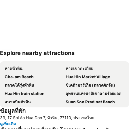
Explore nearby attractions
ขยายแผนที่
หาดหัวหิน
หาดเขาตะเกียบ
Cha-am Beach
Hua Hin Market Village
ตลาดโต้รุ่งหัวหิน
ซิเคด้ามาร์เก็ต (ตลาดจักจั่น)
Hua Hin train station
อุทยานแห่งชาติเขาสามร้อยยอด
สนามบินหัวหิน
Suan Son Pradipat Beach
ข้อมูลที่พัก
สนามกอล์ฟ ปาล์ม ฮิลล์ กอล์ฟ รีสอร์ท แอนด์ คันทรีคลับ
ซานโตรีนีพาร์ค ชะอำ
33, 17 Soi Ao Hua Don 7, หัวหิน, 77110, ประเทศไทย
Premium Outlet Cha-am
ไร่องุ่นหัวหินฮิลล์วินยาร์ด
ดูเพิ่มเติม