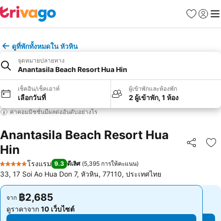
รายการโป
เข้าสู่ร
เมนู
ดูที่พักทั้งหมดใน หัวหิน
จุดหมายปลายทาง
Anantasila Beach Resort Hua Hin
เช็คอิน/เช็คเอาท์
ผู้เข้าพักและห้องพัก
เลือกวันที่
2 ผู้เข้าพัก, 1 ห้อง
ค่าคอมมิชชั่นมีผลต่ออันดับอย่างไร
Anantasila Beach Resort Hua
Hin
แชร์
เพ
โรงแรม
9.3
ดีเลิศ
(
5,395 การให้คะแนน
)
5 ดาว
33, 17 Soi Ao Hua Don 7, หัวหิน, 77110, ประเทศไทย
฿2,685
฿2,685
จาก
จาก
ดูราคาจาก
10 เว็บไซต์
ดูราคาจาก
10 เว็บไซต์