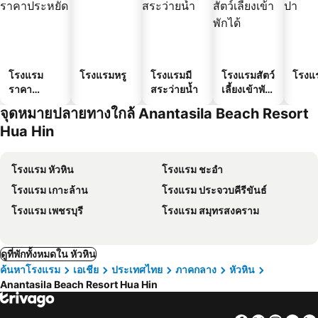
โรงแรม
โรงแรมหรู
โรงแรมมี
โรงแรมสัตว์
โรงแ
ราคา
สระว่ายน้ำ
เลี้ยงเข้าพัก
ประหยัด
ได้
จุดหมายปลายทางใกล้ Anantasila Beach Resort
Hua Hin
โรงแรม หัวหิน
โรงแรม ชะอำ
โรงแรม เกาะล้าน
โรงแรม ประจวบคีรีขันธ์
โรงแรม เพชรบุรี
โรงแรม สมุทรสงคราม
ดูที่พักทั้งหมดใน หัวหิน
ค้นหาโรงแรม
เอเชีย
ประเทศไทย
ภาคกลาง
หัวหิน
Anantasila Beach Resort Hua Hin