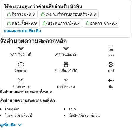
ได้คะแนนสูงกว่าค่าเฉลี่ยสำหรับ หัวหิน
กิจกรรม
•
9.9
เหมาะสำหรับครอบครัว
•
9.9
สัตว์เลี้ยง
•
9.9
ประสบการณ์
•
9.7
อาหารเช้า
•
9.7
แสดงคะแนนเพิ่มเติม
สิ่งอำนวยความสะดวกหลัก
WiFi ในล็อบบี้
WiFi ในห้องพัก
สระ
ที่จอดรถ
สัตว์เลี้ยงเข้าได้
แอร์
ร้านอาหาร
บาร์โรงแรม
ยิม
สิ่งอำนวยความสะดวกทั้งหมด
สิ่งอำนวยความสะดวกของที่พัก
ย่านธุรกิจ
คาเฟ่
โถงทางเข้า/ล็อบบี้
เช็กอิน/เช็กเอาต์ด่วน
ดูเพิ่มเติม