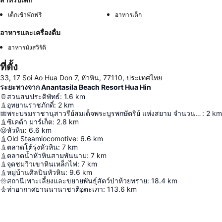
เด็กเข้าพักฟรี
อาหารเด็ก
อาหารและเครื่องดื่ม
อาหารมังสวิรัติ
ที่ตั้ง
33, 17 Soi Ao Hua Don 7, หัวหิน, 77110, ประเทศไทย
ระยะทางจาก Anantasila Beach Resort Hua Hin
สวนสนประดิพัทธ์
:
1.6
km
อุทยานราชภักดิ์
:
2
km
พระบรมราชานุสาวรีย์สมเด็จพระบูรพกษัตริย์ แห่งสยาม จำนวน ๗ พระองค์
:
2
km
ซิเคด้า มาร์เก็ต
:
2.8
km
หัวหิน
:
6.6
km
Old Steamlocomotive
:
6.6
km
ตลาดโต้รุ่งหัวหิน
:
7
km
ตลาดน้ำหัวหินสามพันนาม
:
7
km
จุดชมวิวเขาหินเหล็กไฟ
:
7
km
หมู่บ้านศิลปินหัวหิน
:
9.6
km
สถานีเพาะเลี้ยงและขยายพันธุ์สัตว์ป่าห้วยทราย
:
18.4
km
ท่าอากาศยานนานาชาติอู่ตะเภา
:
113.6
km