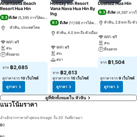
แชร์
เพิ่มในรายการโปรด
แชร์
เพิ่มในรายการโปรด
แชร์
เพิ่มในร
Anantasila Beach
Holiday Inn Resort
Dusitd2 Hua Hin
Resort Hua Hin
Vana Nava Hua Hin By
9.3
ดีเลิศ
(
4,397 การ
Ihg
9.3
ดีเลิศ
(
5,395 การให้คะแนน
)
หัวหิน, 2.8 km ถึง ตั
9.1
ดีเลิศ
(
11,168 การให้คะแนน
)
หัวหิน, ประเทศไทย
หัวหิน, 4.0 km ถึง ตัวเมือง
WiFi ฟรี
WiFi ฟรี
สระ
WiFi ฟรี
สระ
ที่จอดรถ
สระ
ที่จอดรถ
สปา
฿1,504
จาก
฿2,685
จาก
฿2,613
จาก
ดูราคาจาก
10 เว็บไซต์
ดูราคาจาก
10 เว็บไซต์
ดูราคาจาก
9 เว็บไซต์
ดูราคา
ดูราคา
ดูราคา
ดูที่พักทั้งหมดใน หัวหิน
แนวโน้มราคา
อ้างอิงจากราคาต่ำสุดบน trivago ใน 30 วันที่ผ่านมา
฿0
฿0