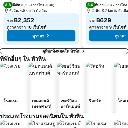
8.8
8.0
ดีเลิศ
(
6,339 การให้คะแนน
)
ดีมาก
(
9,547 การให้
หัวหิน, 4.5 km ถึง ตัวเมือง
หัวหิน, 0.7 km ถึง ตัวเมื
฿2,352
฿629
จาก
จาก
ดูราคาจาก
10 เว็บไซต์
ดูราคาจาก
9 เว็บไซต์
ดูราคา
ดูราคา
ดูที่พักทั้งหมดใน หัวหิน
ที่พักอื่นๆ ใน หัวหิน
โรงแรม
เบดแอนด์
เซอร์วิสอ
รีสอร์ท
โฮสเ
เบรคฟาสต์
พาร์ทเมนท์
ประเภทโรงแรมยอดนิยมใน หัวหิน