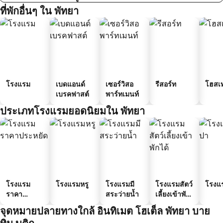
ที่พักอื่นๆ ใน พัทยา
โรงแรม
เบดแอนด์
เซอร์วิสอ
รีสอร์ท
โฮสเ
เบรคฟาสต์
พาร์ทเมนท์
ประเภทโรงแรมยอดนิยมใน พัทยา
โรงแรม
โรงแรมหรู
โรงแรมมี
โรงแรมสัตว์
โรงแ
ราคา
สระว่ายน้ำ
เลี้ยงเข้าพัก
ประหยัด
ได้
จุดหมายปลายทางใกล้ อินทิเมต โฮเต็ล พัทยา บาย