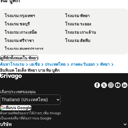
ทิม บูติก
โรงแรม กรุงเทพฯ
โรงแรม พัทยา
โรงแรม ชลบุรี
โรงแรม ระยอง
โรงแรม เกาะเสม็ด
โรงแรม เกาะล้าน
โรงแรม ศรีราชา
โรงแรม สัตหีบ
โรงแรม สมุทรปราการ
ดูที่พักทั้งหมดใน พัทยา
ค้นหาโรงแรม
เอเชีย
ประเทศไทย
ภาคตะวันออก
พัทยา
อินทิเมต โฮเต็ล พัทยา บาย ทิม บูติก
Facebook
Twitter
Insta
Yo
เลือกประเทศของคุณ
เพิ่มบน Google
ค้นหาผลลัพธ์ของเราได้ง่ายๆ: เพิ่ม trivago
เป็นแหล่งที่มาที่ต้องการบน Google
บริษัท