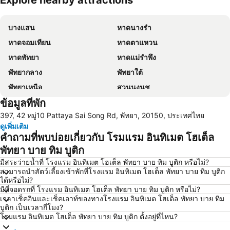
Explore nearby attractions
ขยายแผนที่
บางแสน
หาดนางรำ
หาดจอมเทียน
หาดตาแหวน
หาดพัทยา
หาดแม่รำพึง
พัทยากลาง
พัทยาใต้
พัทยาเหนือ
สวนนงนุช
ข้อมูลที่พัก
หาดแสม
เขาพระใหญ่
397, 42 หมู่10 Pattaya Sai Song Rd, พัทยา, 20150, ประเทศไทย
เกาะขาม
ถนนคนเดิน
ดูเพิ่มเติม
แสมสาร
หาดนวล
คำถามที่พบบ่อยเกี่ยวกับ โรมแรม อินทิเมต โฮเต็ล
สนามบินนานาชาติอู่ตะเภา
CentralFestival Pattaya Beach
พัทยา บาย ทิม บูติก
วันไหล
ท่าเรือแหลมฉบัง
มีสระว่ายน้ำที่ โรงแรม อินทิเมต โฮเต็ล พัทยา บาย ทิม บูติก หรือไม่?
สามารถนำสัตว์เลี้ยงเข้าพักที่โรงแรม อินทิเมต โฮเต็ล พัทยา บาย ทิม บูติก
สวนเสือศรีราชา
บิ๊กซี เอ็กซ์ตร้า พัทยา3
ได้หรือไม่?
มีที่จอดรถที่ โรงแรม อินทิเมต โฮเต็ล พัทยา บาย ทิม บูติก หรือไม่?
สถานีรถไฟพัทยา
Bali Hai Pier
เวลาเช็คอินและเช็คเอาท์ของทางโรงแรม อินทิเมต โฮเต็ล พัทยา บาย ทิม
อนุสาวรีย์กรมหลวงชุมพรเขตอุดมศักดิ์
พีระเซอร์กิต
บูติก เป็นเวลากี่โมง?
โรมแรม อินทิเมต โฮเต็ล พัทยา บาย ทิม บูติก ตั้งอยู่ที่ไหน?
Pattaya Floating Market
เอสเอฟเอ็กซ์ ซีเนม่า เซ็นทรัลพัทยาบีช