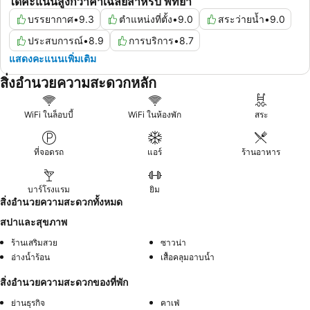
ได้คะแนนสูงกว่าค่าเฉลี่ยสำหรับ พัทยา
บรรยากาศ
•
9.3
ตำแหน่งที่ตั้ง
•
9.0
สระว่ายน้ำ
•
9.0
ประสบการณ์
•
8.9
การบริการ
•
8.7
แสดงคะแนนเพิ่มเติม
สิ่งอำนวยความสะดวกหลัก
WiFi ในล็อบบี้
WiFi ในห้องพัก
สระ
ที่จอดรถ
แอร์
ร้านอาหาร
บาร์โรงแรม
ยิม
สิ่งอำนวยความสะดวกทั้งหมด
สปาและสุขภาพ
ร้านเสริมสวย
ซาวน่า
อ่างน้ำร้อน
เสื้อคลุมอาบน้ำ
สิ่งอำนวยความสะดวกของที่พัก
ย่านธุรกิจ
คาเฟ่