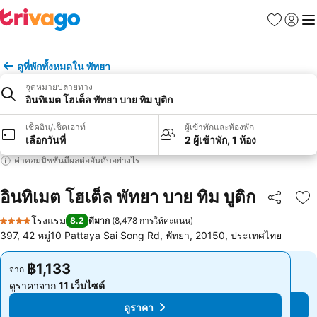
รายการโป
เข้าสู่ร
เมนู
ดูที่พักทั้งหมดใน พัทยา
จุดหมายปลายทาง
อินทิเมต โฮเต็ล พัทยา บาย ทิม บูติก
เช็คอิน/เช็คเอาท์
ผู้เข้าพักและห้องพัก
เลือกวันที่
2 ผู้เข้าพัก, 1 ห้อง
ค่าคอมมิชชั่นมีผลต่ออันดับอย่างไร
อินทิเมต โฮเต็ล พัทยา บาย ทิม บูติก
แชร์
เพ
โรงแรม
8.2
ดีมาก
(
8,478 การให้คะแนน
)
4 ดาว
397, 42 หมู่10 Pattaya Sai Song Rd, พัทยา, 20150, ประเทศไทย
฿1,133
฿1,133
จาก
จาก
ดูราคาจาก
11 เว็บไซต์
ดูราคาจาก
11 เว็บไซต์
ดูราคา
ดูราคา