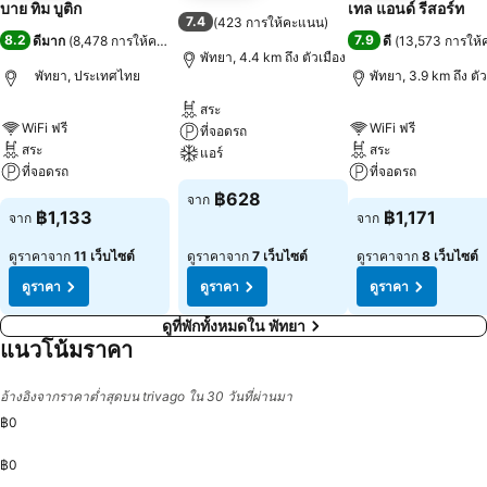
บาย ทิม บูติก
เทล แอนด์ รีสอร์ท
7.4
(
423 การให้คะแนน
)
8.2
7.9
ดีมาก
(
8,478 การให้คะแนน
)
ดี
(
13,573 การให
พัทยา, 4.4 km ถึง ตัวเมือง
พัทยา, ประเทศไทย
พัทยา, 3.9 km ถึง ตัว
สระ
WiFi ฟรี
WiFi ฟรี
ที่จอดรถ
สระ
สระ
แอร์
ที่จอดรถ
ที่จอดรถ
฿628
จาก
฿1,133
฿1,171
จาก
จาก
ดูราคาจาก
11 เว็บไซต์
ดูราคาจาก
7 เว็บไซต์
ดูราคาจาก
8 เว็บไซต์
ดูราคา
ดูราคา
ดูราคา
ดูที่พักทั้งหมดใน พัทยา
แนวโน้มราคา
อ้างอิงจากราคาต่ำสุดบน trivago ใน 30 วันที่ผ่านมา
฿0
฿0