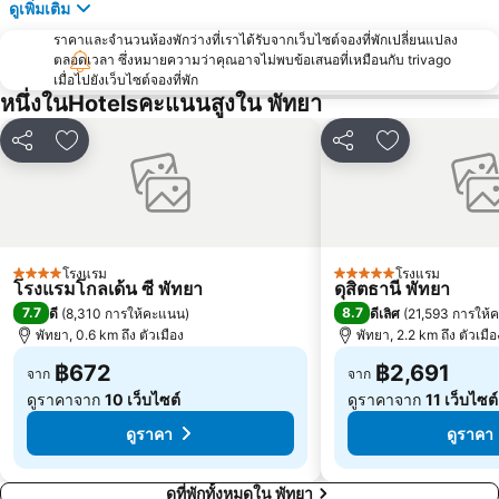
ดูเพิ่มเติม
Art in Paradise
พัทยาเทเลกราฟฮิลล์
ราคาและจำนวนห้องพักว่างที่เราได้รับจากเว็บไซต์จองที่พักเปลี่ยนแปลง
ตลอดเวลา ซึ่งหมายความว่าคุณอาจไม่พบข้อเสนอที่เหมือนกับ trivago
เมื่อไปยังเว็บไซต์จองที่พัก
หนึ่งในHotelsคะแนนสูงใน พัทยา
แชร์
เพิ่มในรายการโปรด
แชร์
เพิ่มในรายกา
โรงแรม
โรงแรม
4 ดาว
5 ดาว
โรงแรมโกลเด้น ซี พัทยา
ดุสิตธานี พัทยา
7.7
8.7
ดี
(
8,310 การให้คะแนน
)
ดีเลิศ
(
21,593 การให้
พัทยา, 0.6 km ถึง ตัวเมือง
พัทยา, 2.2 km ถึง ตัวเมือ
฿672
฿2,691
จาก
จาก
ดูราคาจาก
10 เว็บไซต์
ดูราคาจาก
11 เว็บไซต์
ดูราคา
ดูราคา
ดูที่พักทั้งหมดใน พัทยา