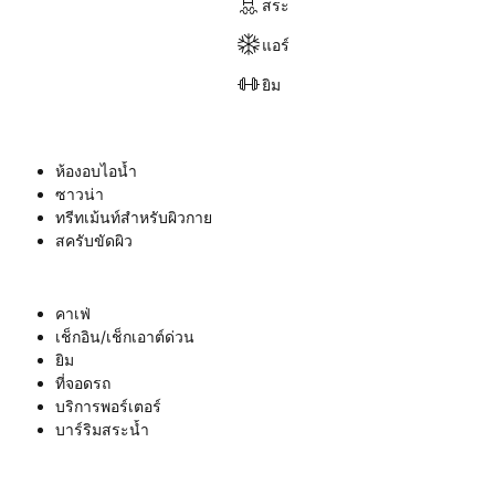
สระ
แอร์
ยิม
ห้องอบไอน้ำ
ซาวน่า
ทรีทเม้นท์สำหรับผิวกาย
สครับขัดผิว
คาเฟ่
เช็กอิน/เช็กเอาต์ด่วน
ยิม
ที่จอดรถ
บริการพอร์เตอร์
บาร์ริมสระน้ำ