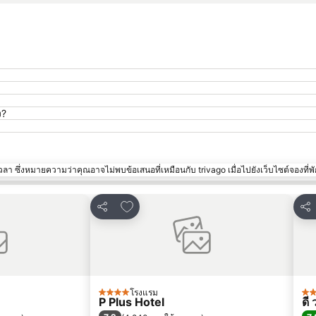
ง?
า ซึ่งหมายความว่าคุณอาจไม่พบข้อเสนอที่เหมือนกับ trivago เมื่อไปยังเว็บไซต์จองที่พั
ปรด
เพิ่มในรายการโปรด
แชร์
แชร
โรงแรม
4 ดาว
5 
P Plus Hotel
ดี