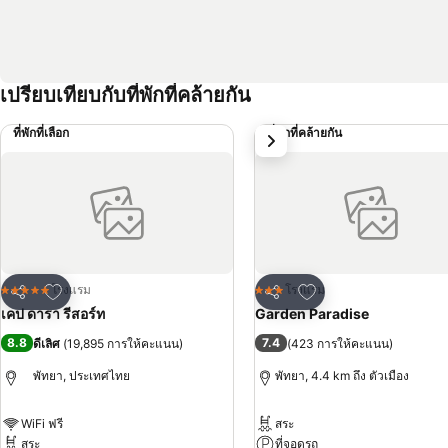
เปรียบเทียบกับที่พักที่คล้ายกัน
ที่พักที่เลือก
ที่พักที่คล้ายกัน
ถัดไป
เพิ่มในรายการโปรด
เพิ่มในรายการโปรด
โรงแรม
โรงแรม
5 ดาว
3 ดาว
แชร์
แชร์
เคป ดารา รีสอร์ท
Garden Paradise
8.8
7.4
ดีเลิศ
(
19,895 การให้คะแนน
)
(
423 การให้คะแนน
)
พัทยา, ประเทศไทย
พัทยา, 4.4 km ถึง ตัวเมือง
WiFi ฟรี
สระ
สระ
ที่จอดรถ