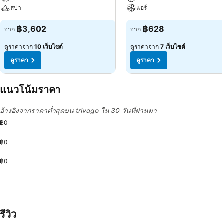
สปา
แอร์
฿3,602
฿628
จาก
จาก
ดูราคาจาก
10 เว็บไซต์
ดูราคาจาก
7 เว็บไซต์
ดูราคา
ดูราคา
แนวโน้มราคา
อ้างอิงจากราคาต่ำสุดบน trivago ใน 30 วันที่ผ่านมา
฿0
฿0
฿0
รีวิว