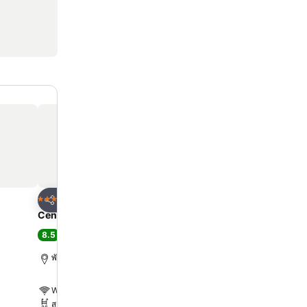
ด
เพิ่มในรายการโปรด
เพิ่มในรายการโ
โรงแรม
โรงแรม
5 ดาว
5 ดาว
แชร์
แชร์
Centre Point Prime Hotel Pattaya
Intercontinental Hotels
Resort By Ihg
8.5
ดีเลิศ
(
13,979 การให้คะแนน
)
9.1
ดีเลิศ
(
9,003 การให้คะ
พัทยา, 4.8 km ถึง ตัวเมือง
พัทยา, 2.1 km ถึง ตัวเมือง
WiFi ฟรี
WiFi ฟรี
สระ