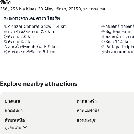
ที่ตั้ง
256, 256 Na Kluea 20 Alley, พัทยา, 20150, ประเทศไทย
ระยะทางจาก เคป ดารา รีสอร์ท
Alcazar Cabaret Show
:
1.4
km
อันเดอร์ วอเตอร์
ปราสาทสัจธรรม
:
2.2
km
Big Bee Farm
:
พัทยา
:
2.6
km
ตลาดน้ำ 4 ภาค
พัทยา
:
3.2
km
Bira
:
14.2
km
สวนน้ำพัทยาปาร์ค
:
5.9
km
Pattaya Dolph
ฟาร์มจระเข้พัทยา
:
6.1
km
ท่าอากาศยานนา
Explore nearby attractions
บางแสน
หาดนางรำ
หาดพัทยา
หาดแม่รำพึง
พัทยาเหนือ
สวนนงนุช
ดูเพิ่มเติม