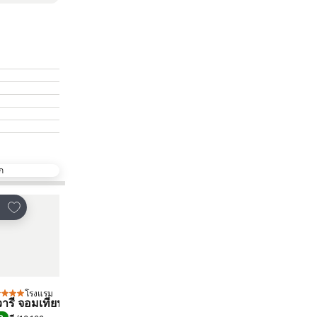
ก
เพิ่มในรายการโปรด
เพิ่มในรายการโปรด
์
แชร์
โรงแรม
โรงแรม
ดาว
4 ดาว
 วารี จอมเทียนบีช
แอลเค เมโทรโปล