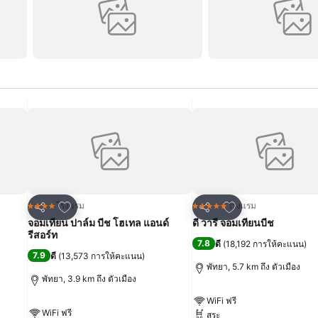
เพิ่มในรายการโปรด
เพิ่มในรายการโปร
โรงแรม
โรงแรม
4 ดาว
5 ดาว
แชร์
แชร์
จอมเทียน ปาล์ม บีช โฮเทล แอนด์
ดี วารี จอมเทียนบีช
รีสอร์ท
7.8
ดี
(
18,192 การให้คะแนน
)
7.9
ดี
(
13,573 การให้คะแนน
)
พัทยา, 5.7 km ถึง ตัวเมือง
พัทยา, 3.9 km ถึง ตัวเมือง
WiFi ฟรี
WiFi ฟรี
สระ