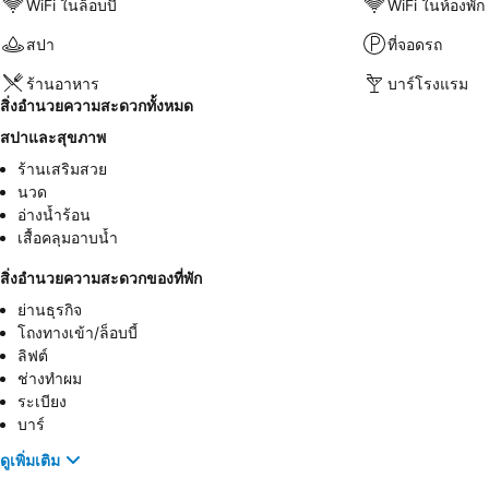
WiFi ในล็อบบี้
WiFi ในห้องพัก
สปา
ที่จอดรถ
ร้านอาหาร
บาร์โรงแรม
สิ่งอำนวยความสะดวกทั้งหมด
สปาและสุขภาพ
ร้านเสริมสวย
นวด
อ่างน้ำร้อน
เสื้อคลุมอาบน้ำ
สิ่งอำนวยความสะดวกของที่พัก
ย่านธุรกิจ
โถงทางเข้า/ล็อบบี้
ลิฟต์
ช่างทำผม
ระเบียง
บาร์
ดูเพิ่มเติม