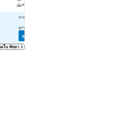
สระ
สปา
สปา
฿778
จาก
฿4,303
จาก
ดูราคาจาก
11 เว็บไซต์
ดูราคาจาก
12 เว็บไซต์
ดูราคา
ดูราคา
งหมดใน พัทยา