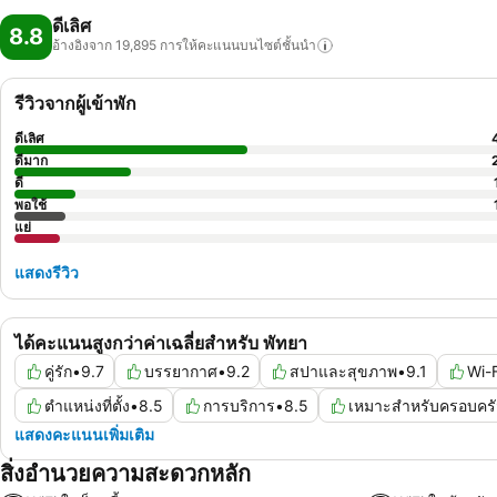
ดีเลิศ
8.8
อ้างอิงจาก 19,895
การให้คะแนนบนไซต์ชั้นนำ
รีวิวจากผู้เข้าพัก
ดีเลิศ
ดีมาก
ดี
พอใช้
แย่
แสดงรีวิว
ได้คะแนนสูงกว่าค่าเฉลี่ยสำหรับ พัทยา
คู่รัก
•
9.7
บรรยากาศ
•
9.2
สปาและสุขภาพ
•
9.1
Wi-F
ตำแหน่งที่ตั้ง
•
8.5
การบริการ
•
8.5
เหมาะสำหรับครอบครั
แสดงคะแนนเพิ่มเติม
สิ่งอำนวยความสะดวกหลัก