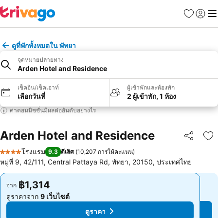
รายการโป
เข้าสู่ร
เมนู
ดูที่พักทั้งหมดใน พัทยา
จุดหมายปลายทาง
Arden Hotel and Residence
เช็คอิน/เช็คเอาท์
ผู้เข้าพักและห้องพัก
เลือกวันที่
2 ผู้เข้าพัก, 1 ห้อง
ค่าคอมมิชชั่นมีผลต่ออันดับอย่างไร
Arden Hotel and Residence
แชร์
เพ
โรงแรม
9.3
ดีเลิศ
(
10,207 การให้คะแนน
)
4 ดาว
หมู่ที่ 9, 42/111, Central Pattaya Rd, พัทยา, 20150, ประเทศไทย
฿1,314
฿1,314
จาก
จาก
ดูราคาจาก
9 เว็บไซต์
ดูราคาจาก
9 เว็บไซต์
ดูราคา
ดูราคา