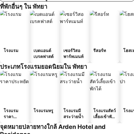
ที่พักอื่นๆ ใน พัทยา
โรงแรม
เบดแอนด์
เซอร์วิสอ
รีสอร์ท
โฮสเ
เบรคฟาสต์
พาร์ทเมนท์
ประเภทโรงแรมยอดนิยมใน พัทยา
โรงแรม
โรงแรมหรู
โรงแรมมี
โรงแรมสัตว์
โรงแ
ราคา
สระว่ายน้ำ
เลี้ยงเข้าพัก
ประหยัด
ได้
จุดหมายปลายทางใกล้ Arden Hotel and