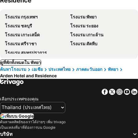
Residence
โรงแรม กรุงเทพฯ
โรงแรม พัทยา
โรงแรม ชลบุรี
โรงแรม ระยอง
โรงแรม เกาะเสม็ด
โรงแรม เกาะล้าน
โรงแรม ศรีราชา
โรงแรม สัตหีบ
โรงแรม สมุทรปราการ
ดูที่พักทั้งหมดใน พัทยา
ค้นหาโรงแรม
เอเชีย
ประเทศไทย
ภาคตะวันออก
พัทยา
Arden Hotel and Residence
Facebook
Twitter
Insta
Yo
เลือกประเทศของคุณ
เพิ่มบน Google
ค้นหาผลลัพธ์ของเราได้ง่ายๆ: เพิ่ม trivago
เป็นแหล่งที่มาที่ต้องการบน Google
บริษัท