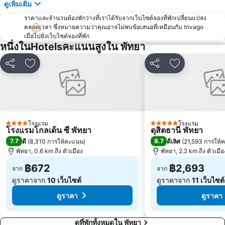
ดูเพิ่มเติม
Art in Paradise
พัทยาเทเลกราฟฮิลล์
ราคาและจำนวนห้องพักว่างที่เราได้รับจากเว็บไซต์จองที่พักเปลี่ยนแปลง
ตลอดเวลา ซึ่งหมายความว่าคุณอาจไม่พบข้อเสนอที่เหมือนกับ trivago
เมื่อไปยังเว็บไซต์จองที่พัก
หนึ่งในHotelsคะแนนสูงใน พัทยา
แชร์
เพิ่มในรายการโปรด
แชร์
เพิ่มในรายกา
โรงแรม
โรงแรม
4 ดาว
5 ดาว
โรงแรมโกลเด้น ซี พัทยา
ดุสิตธานี พัทยา
7.7
8.7
ดี
(
8,310 การให้คะแนน
)
ดีเลิศ
(
21,593 การให้
พัทยา, 0.6 km ถึง ตัวเมือง
พัทยา, 2.2 km ถึง ตัวเมือ
฿672
฿2,693
จาก
จาก
ดูราคาจาก
10 เว็บไซต์
ดูราคาจาก
11 เว็บไซต์
ดูราคา
ดูราคา
ดูที่พักทั้งหมดใน พัทยา