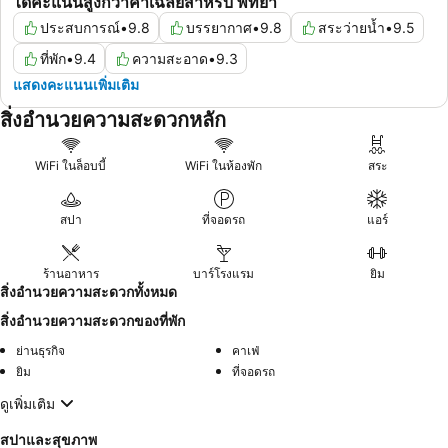
ได้คะแนนสูงกว่าค่าเฉลี่ยสำหรับ พัทยา
ประสบการณ์
•
9.8
บรรยากาศ
•
9.8
สระว่ายน้ำ
•
9.5
ที่พัก
•
9.4
ความสะอาด
•
9.3
แสดงคะแนนเพิ่มเติม
สิ่งอำนวยความสะดวกหลัก
WiFi ในล็อบบี้
WiFi ในห้องพัก
สระ
สปา
ที่จอดรถ
แอร์
ร้านอาหาร
บาร์โรงแรม
ยิม
สิ่งอำนวยความสะดวกทั้งหมด
สิ่งอำนวยความสะดวกของที่พัก
ย่านธุรกิจ
คาเฟ่
ยิม
ที่จอดรถ
ดูเพิ่มเติม
สปาและสุขภาพ