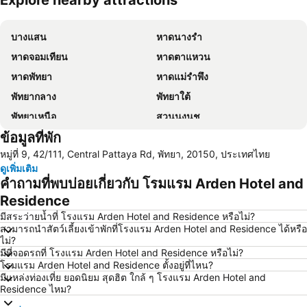
Explore nearby attractions
ขยายแผนที่
บางแสน
หาดนางรำ
หาดจอมเทียน
หาดตาแหวน
หาดพัทยา
หาดแม่รำพึง
พัทยากลาง
พัทยาใต้
พัทยาเหนือ
สวนนงนุช
ข้อมูลที่พัก
หาดแสม
เขาพระใหญ่
หมู่ที่ 9, 42/111, Central Pattaya Rd, พัทยา, 20150, ประเทศไทย
เกาะขาม
ถนนคนเดิน
ดูเพิ่มเติม
แสมสาร
หาดนวล
คำถามที่พบบ่อยเกี่ยวกับ โรมแรม Arden Hotel and
สนามบินนานาชาติอู่ตะเภา
CentralFestival Pattaya Beach
Residence
วันไหล
ท่าเรือแหลมฉบัง
มีสระว่ายน้ำที่ โรงแรม Arden Hotel and Residence หรือไม่?
สามารถนำสัตว์เลี้ยงเข้าพักที่โรงแรม Arden Hotel and Residence ได้หรือ
สวนเสือศรีราชา
บิ๊กซี เอ็กซ์ตร้า พัทยา3
ไม่?
มีที่จอดรถที่ โรงแรม Arden Hotel and Residence หรือไม่?
สถานีรถไฟพัทยา
Bali Hai Pier
โรมแรม Arden Hotel and Residence ตั้งอยู่ที่ไหน?
อนุสาวรีย์กรมหลวงชุมพรเขตอุดมศักดิ์
พีระเซอร์กิต
มีแหล่งท่องเที่ย ยอดนิยม สุดฮิต ใกล้ ๆ โรงแรม Arden Hotel and
Residence ไหม?
Pattaya Floating Market
เอสเอฟเอ็กซ์ ซีเนม่า เซ็นทรัลพัทยาบีช