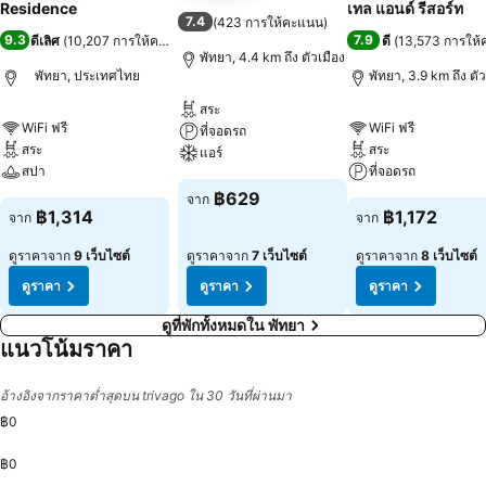
Residence
เทล แอนด์ รีสอร์ท
7.4
(
423 การให้คะแนน
)
9.3
7.9
ดีเลิศ
(
10,207 การให้คะแนน
)
ดี
(
13,573 การให
พัทยา, 4.4 km ถึง ตัวเมือง
พัทยา, ประเทศไทย
พัทยา, 3.9 km ถึง ตัว
สระ
WiFi ฟรี
WiFi ฟรี
ที่จอดรถ
สระ
สระ
แอร์
สปา
ที่จอดรถ
฿629
จาก
฿1,314
฿1,172
จาก
จาก
ดูราคาจาก
9 เว็บไซต์
ดูราคาจาก
7 เว็บไซต์
ดูราคาจาก
8 เว็บไซต์
ดูราคา
ดูราคา
ดูราคา
ดูที่พักทั้งหมดใน พัทยา
แนวโน้มราคา
อ้างอิงจากราคาต่ำสุดบน trivago ใน 30 วันที่ผ่านมา
฿0
฿0