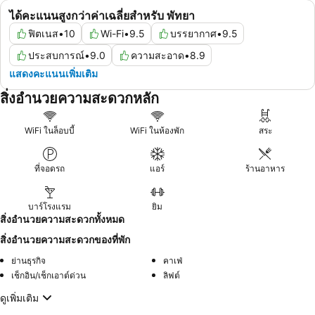
ได้คะแนนสูงกว่าค่าเฉลี่ยสำหรับ พัทยา
ฟิตเนส
•
10
Wi-Fi
•
9.5
บรรยากาศ
•
9.5
ประสบการณ์
•
9.0
ความสะอาด
•
8.9
แสดงคะแนนเพิ่มเติม
สิ่งอำนวยความสะดวกหลัก
WiFi ในล็อบบี้
WiFi ในห้องพัก
สระ
ที่จอดรถ
แอร์
ร้านอาหาร
บาร์โรงแรม
ยิม
สิ่งอำนวยความสะดวกทั้งหมด
สิ่งอำนวยความสะดวกของที่พัก
ย่านธุรกิจ
คาเฟ่
เช็กอิน/เช็กเอาต์ด่วน
ลิฟต์
ดูเพิ่มเติม