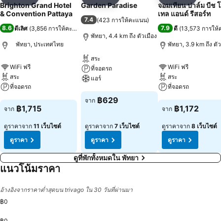
แชร์
เพิ่มในรายการโปรด
แชร์
เพิ่มในรายการโปรด
แชร์
เพิ่มในร
Brighton Grand Hotel
Garden Paradise
จอมเทียน ปาล์ม บีช 
& Convention Pattaya
เทล แอนด์ รีสอร์ท
7.4
(
423 การให้คะแนน
)
8.6
7.9
ดีเลิศ
(
3,856 การให้คะแนน
)
ดี
(
13,573 การให
พัทยา, 4.4 km ถึง ตัวเมือง
พัทยา, ประเทศไทย
พัทยา, 3.9 km ถึง ตัว
สระ
WiFi ฟรี
WiFi ฟรี
ที่จอดรถ
สระ
สระ
แอร์
ที่จอดรถ
ที่จอดรถ
ดูราคา
฿629
จาก
ดูราคา
ดูราคา
฿1,715
฿1,172
จาก
จาก
ดูราคาจาก
11 เว็บไซต์
ดูราคาจาก
7 เว็บไซต์
ดูราคาจาก
8 เว็บไซต์
ดูราคา
ดูราคา
ดูราคา
ดูที่พักทั้งหมดใน พัทยา
แนวโน้มราคา
อ้างอิงจากราคาต่ำสุดบน trivago ใน 30 วันที่ผ่านมา
฿0
฿0