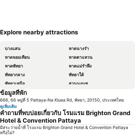
Explore nearby attractions
ขยายแผนที่
บางแสน
หาดนางรำ
หาดจอมเทียน
หาดตาแหวน
หาดพัทยา
หาดแม่รำพึง
พัทยากลาง
พัทยาใต้
พัทยาเหนือ
สวนนงนุช
ข้อมูลที่พัก
หาดแสม
เขาพระใหญ่
666, 66 หมู่ที่ 5 Pattaya-Na Kluea Rd, พัทยา, 20150, ประเทศไทย
เกาะขาม
ถนนคนเดิน
ดูเพิ่มเติม
แสมสาร
หาดนวล
คำถามที่พบบ่อยเกี่ยวกับ โรมแรม Brighton Grand
สนามบินนานาชาติอู่ตะเภา
วันไหล
Hotel & Convention Pattaya
CentralFestival Pattaya Beach
ท่าเรือแหลมฉบัง
มีสระว่ายน้ำที่ โรงแรม Brighton Grand Hotel & Convention Pattaya
หรือไม่?