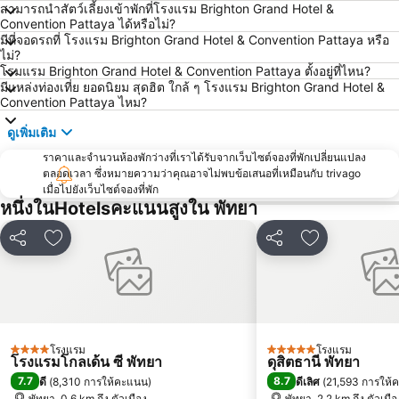
สวนเสือศรีราชา
สถานีรถไฟพัทยา
สามารถนำสัตว์เลี้ยงเข้าพักที่โรงแรม Brighton Grand Hotel &
Convention Pattaya ได้หรือไม่?
บิ๊กซี เอ็กซ์ตร้า พัทยา3
Bali Hai Pier
มีที่จอดรถที่ โรงแรม Brighton Grand Hotel & Convention Pattaya หรือ
อนุสาวรีย์กรมหลวงชุมพรเขตอุดมศักดิ์
พีระเซอร์กิต
ไม่?
โรมแรม Brighton Grand Hotel & Convention Pattaya ตั้งอยู่ที่ไหน?
Pattaya Floating Market
เอสเอฟเอ็กซ์ ซีเนม่า เซ็นทรัลพัทยาบีช
มีแหล่งท่องเที่ย ยอดนิยม สุดฮิต ใกล้ ๆ โรงแรม Brighton Grand Hotel &
Convention Pattaya ไหม?
Art in Paradise
พัทยาเทเลกราฟฮิลล์
ดูเพิ่มเติม
ราคาและจำนวนห้องพักว่างที่เราได้รับจากเว็บไซต์จองที่พักเปลี่ยนแปลง
ตลอดเวลา ซึ่งหมายความว่าคุณอาจไม่พบข้อเสนอที่เหมือนกับ trivago
เมื่อไปยังเว็บไซต์จองที่พัก
หนึ่งในHotelsคะแนนสูงใน พัทยา
แชร์
เพิ่มในรายการโปรด
แชร์
เพิ่มในรายกา
โรงแรม
โรงแรม
4 ดาว
5 ดาว
โรงแรมโกลเด้น ซี พัทยา
ดุสิตธานี พัทยา
7.7
8.7
ดี
(
8,310 การให้คะแนน
)
ดีเลิศ
(
21,593 การให้
พัทยา, 0.6 km ถึง ตัวเมือง
พัทยา, 2.2 km ถึง ตัวเมือ