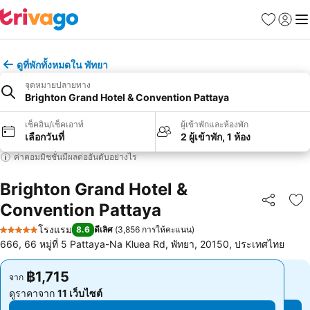
รายการโป
เข้าสู่ร
เมนู
ดูที่พักทั้งหมดใน พัทยา
จุดหมายปลายทาง
Brighton Grand Hotel & Convention Pattaya
เช็คอิน/เช็คเอาท์
ผู้เข้าพักและห้องพัก
เลือกวันที่
2 ผู้เข้าพัก, 1 ห้อง
ค่าคอมมิชชั่นมีผลต่ออันดับอย่างไร
Brighton Grand Hotel &
Convention Pattaya
แชร์
เพ
โรงแรม
8.6
ดีเลิศ
(
3,856 การให้คะแนน
)
5 ดาว
666, 66 หมู่ที่ 5 Pattaya-Na Kluea Rd, พัทยา, 20150, ประเทศไทย
฿1,715
฿1,715
จาก
จาก
ดูราคาจาก
11 เว็บไซต์
ดูราคาจาก
11 เว็บไซต์