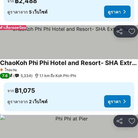
฿2,488
จาก
ดูราคาจาก
5 เว็บไซต์
ดูราคา
ตัวเลือกยอดนิยม
แชร์
เพ
ChaoKoh Phi Phi Hotel and Resort- SHA Extra Plus
โรงแรม
1 ดาว
7.6
ดี
5,334
1.1 km ถึง Koh Phi-Phi
฿1,075
จาก
ดูราคาจาก
2 เว็บไซต์
ดูราคา
แชร์
เพ