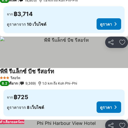
8.8
ดีเลิศ
18,805
1.8 km ถึง Koh Phi-Phi
฿3,714
จาก
ดูราคาจาก
10 เว็บไซต์
ดูราคา
แชร์
เพ
พีพี รีแล็กซ์ บีช รีสอร์ท
รีสอร์ท
3 ดาว
8.2
ดีมาก
9,369
1.0 km ถึง Koh Phi-Phi
฿725
จาก
ดูราคาจาก
8 เว็บไซต์
ดูราคา
ตัวเลือกยอดนิยม