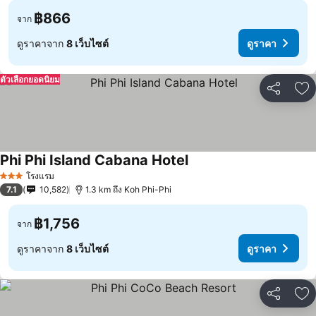
฿866
จาก
ดูราคาจาก
8 เว็บไซต์
ดูราคา
ตัวเลือกยอดนิยม
แชร์
เพ
Phi Phi Island Cabana Hotel
โรงแรม
3 ดาว
7.1
10,582
1.3 km ถึง Koh Phi-Phi
฿1,756
จาก
ดูราคาจาก
8 เว็บไซต์
ดูราคา
แชร์
เพ