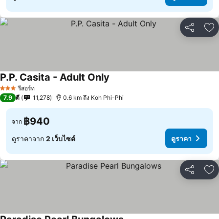
แชร์
เพ
P.P. Casita - Adult Only
รีสอร์ท
3 ดาว
7.9
ดี
11,278
0.6 km ถึง Koh Phi-Phi
฿940
จาก
ดูราคาจาก
2 เว็บไซต์
ดูราคา
แชร์
เพ