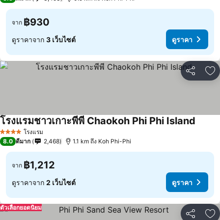
฿930
จาก
ดูราคาจาก
3 เว็บไซต์
ดูราคา
แชร์
เพ
โรงแรมชาวเกาะพีพี Chaokoh Phi Phi Island
โรงแรม
4 ดาว
8.0
ดีมาก
2,468
1.1 km ถึง Koh Phi-Phi
฿1,212
จาก
ดูราคาจาก
2 เว็บไซต์
ดูราคา
ตัวเลือกยอดนิยม
แชร์
เพ