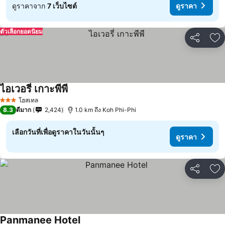
ดูราคาจาก
7 เว็บไซต์
ดูราคา
ตัวเลือกยอดนิยม
แชร์
เพ
ไอเวอรี่ เกาะพีพี
โฮสเทล
3 ดาว
8.3
ดีมาก
2,424
1.0 km ถึง Koh Phi-Phi
เลือกวันที่เพื่อดูราคาในวันนั้นๆ
ดูราคา
แชร์
เพ
Panmanee Hotel