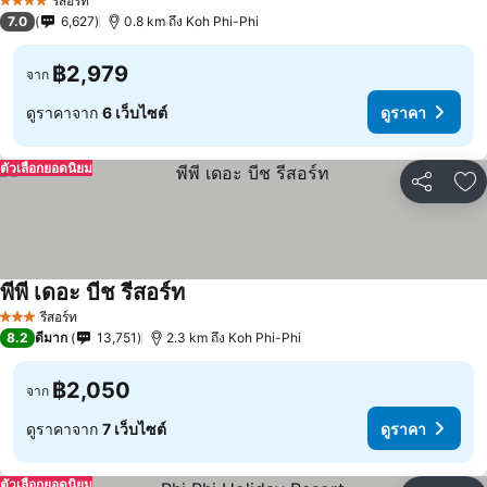
รีสอร์ท
4 ดาว
7.0
6,627
0.8 km ถึง Koh Phi-Phi
฿2,979
จาก
ดูราคาจาก
6 เว็บไซต์
ดูราคา
ตัวเลือกยอดนิยม
แชร์
เพ
พีพี เดอะ บีช รีสอร์ท
รีสอร์ท
3 ดาว
8.2
ดีมาก
13,751
2.3 km ถึง Koh Phi-Phi
฿2,050
จาก
ดูราคาจาก
7 เว็บไซต์
ดูราคา
ตัวเลือกยอดนิยม