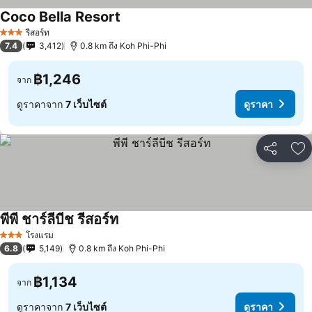
Coco Bella Resort
รีสอร์ท
3 ดาว
7.4
3,412
0.8 km ถึง Koh Phi-Phi
฿1,246
จาก
ดูราคาจาก
7 เว็บไซต์
ดูราคา
แชร์
เพ
พีพี ชาร์ลีบีช รีสอร์ท
โรงแรม
3 ดาว
6.8
5,149
0.8 km ถึง Koh Phi-Phi
฿1,134
จาก
ดูราคาจาก
7 เว็บไซต์
ดูราคา