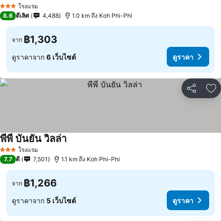
โรงแรม
3 ดาว
8.6
ดีเลิศ
4,488
1.0 km ถึง Koh Phi-Phi
฿1,303
จาก
ดูราคาจาก
6 เว็บไซต์
ดูราคา
แชร์
เพ
พีพี บันยัน วิลล่า
โรงแรม
3 ดาว
7.7
ดี
7,501
1.1 km ถึง Koh Phi-Phi
฿1,266
จาก
ดูราคาจาก
5 เว็บไซต์
ดูราคา