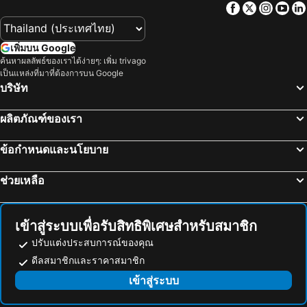
Facebook
Twitter
Insta
Yo
สนามบินนครศรีธรรมราช
เซ็นทรัล เฟสติวัล ภูเก็ต
พีพีดอนชูกิจ รีสอร์ท
View Garden Resort
เกาะยาวน้อย
โรงเรียนสอนอาหารกระบี่
Pp Red Tuna Hut
The Hip Resort @ Phi Phi
เพิ่มบน Google
หาดพระแอะ
อ่าวพังงา
OUTRIGGER Phi Phi Island Resort
อัพฮิลล์ คอทเทจ
ค้นหาผลลัพธ์ของเราได้ง่ายๆ: เพิ่ม trivago
เป็นแหล่งที่มาที่ต้องการบน Google
หาดในทอน
หน้าหาดพระนาง
Blu Monkey Phi Phi Island
Golden Bee PhiPhi
บริษัท
หาดนพรัตน์ธารา
วัดฉลอง
Natacha Hotel
แฟลชแพคเกอร์
หาดไม้ง้าว (หาดฟรีด้อม)
น้ำตกร้อนคลองท่อม
พีพี แซนด์ ซี วิว รีสอร์ท
Lux Guesthouse
ผลิตภัณฑ์ของเรา
ซอยบางลา
ล่องแก่งพังงา
PP. Valentine Bungalow
Phi Phi Inn
ข้อกำหนดและนโยบาย
Koh Phi-Phi
วังถลาง
Phi Phi Dream Guest House
Phi Phi Coralbay
สระมรกต
หาดคลองดาว
Kitty Guesthouse
Sabai House
ช่วยเหลือ
หาดในหาน
แหลมสิงห์
Phitarom Phi Phi Resort
Phi Phi Green House
อ่าวต้นไทร
หาดคลองโขง
โรงแรมพีพี อิงภู วิวพอยท์
Jj Bungalow & Guest House
เข้าสู่ระบบเพื่อรับสิทธิพิเศษสำหรับสมาชิก
ท่าปอม คลองสองน้ำ
หาดสุรินทร์
Jj
Tapear Resort
ปรับแต่งประสบการณ์ของคุณ
อุทยานแห่งชาติเขาพนมเบญจา
หาดไร่เลย์ ตะวันตก
Ḥokma Boutique Hotel & Tropical Lounge
HUG PHIPHI Resort
ดีลสมาชิกและราคาสมาชิก
จังซีลอน
สนามมวยบางลา
เข้าสู่ระบบ
ภูเก็ตแฟนตาซี
อ่าวมาหยา