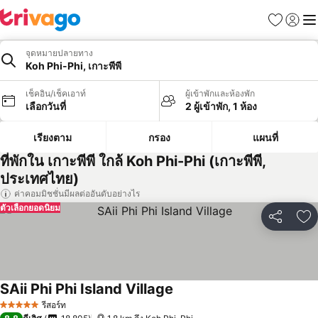
รายการโป
เข้าสู่ร
เมนู
จุดหมายปลายทาง
Koh Phi-Phi, เกาะพีพี
เช็คอิน/เช็คเอาท์
ผู้เข้าพักและห้องพัก
เลือกวันที่
2 ผู้เข้าพัก, 1 ห้อง
เรียงตาม
กรอง
แผนที่
ที่พักใน เกาะพีพี ใกล้ Koh Phi-Phi (เกาะพีพี,
ประเทศไทย)
ค่าคอมมิชชั่นมีผลต่ออันดับอย่างไร
ตัวเลือกยอดนิยม
แชร์
เพ
SAii Phi Phi Island Village
รีสอร์ท
5 ดาว