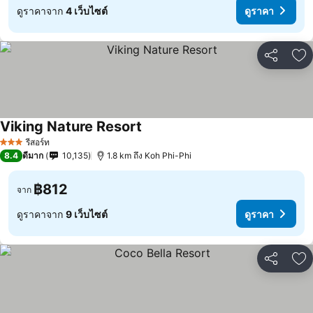
ดูราคาจาก
4 เว็บไซต์
ดูราคา
แชร์
เพ
Viking Nature Resort
รีสอร์ท
3 ดาว
8.4
ดีมาก
10,135
1.8 km ถึง Koh Phi-Phi
฿812
จาก
ดูราคาจาก
9 เว็บไซต์
ดูราคา
แชร์
เพ