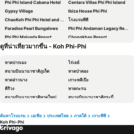
Phi Phi Island Cabana Hotel
Centara Villas Phi Phi Island
Gypsy Village
Ibiza House Phi Phi
ChaoKoh Phi Phi Hotel and Resort- SHA Extra Plus
โรงแรมพีพี
Paradise Pearl Bungalows
Phi Phi Andaman Legacy Resort
Phi Phi Maiyada Resort
Chongkhao Resort
ดูที่น่าเที่ยวมากขึ้น - Koh Phi-Phi
Phi Phi Harbour View Hotel
พีพี ปาล์มทรี รีสอร์ท
Phi Phi Sunset Pavilion Resort
พีพีวิวพอยท์รีสอร์ท
หาดปากเมง
ไร่เลย์
PP Mountain Beach Resort
Phi Phi Cliff Beach Resort
สนามบินนานาชาติภูเก็ต
หาดป่าตอง
JR GYM & Resort
พีพี บันยัน วิลล่า
หาดอ่าวนาง
เกาะหลีเป๊ะ
Phuphaya Seaview Resort
U Rip Resort
คีรีวง
หาดกะรน
เดอะคอบเบิ้ลบีช
Panmanee Hotel
สนามบินนานาชาติหาดใหญ่
สนามบินนานาชาติกระบี่
Phi Phi at Pier
Scenery Guest House
หาดกมลา
หาดกะตะ
พีพีไนซ์บีชรีสอร์ท
PP Insula
อุทยานแห่งชาติเขาสก
สนามบินสุราษฎร์ธานี
พีพี ชาร์ลีบีช รีสอร์ท
Reggae Inn
ค้นหาโรงแรม
เอเชีย
ประเทศไทย
ภาคใต้
เกาะพีพี
Koh Phi-Phi
อ่าวกระบี่
ถนนถลาง
Summer Sea Phi Phi Island
P2 Wood Loft
หาดไม้ขาว
อุทยานแห่งชาติเขาหลัก-ลำรู่
JJ Residence
Gypsy Sea View Resort- Phi Phi Island