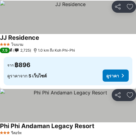
แชร์
เพ
JJ Residence
โรงแรม
3 ดาว
7.5
ดี
2,725
1.0 km ถึง Koh Phi-Phi
฿896
จาก
ดูราคาจาก
5 เว็บไซต์
ดูราคา
แชร์
เพ
Phi Phi Andaman Legacy Resort
รีสอร์ท
3 ดาว