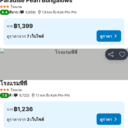
Paradise Pearl Bungalows
โรงแรม
3 ดาว
8.4
ดีมาก
5,659
1.9 km ถึง Koh Phi-Phi
฿1,399
จาก
ดูราคาจาก
7 เว็บไซต์
ดูราคา
แชร์
เพ
โรงแรมพีพี
โรงแรม
3 ดาว
7.8
ดี
9,722
1.1 km ถึง Koh Phi-Phi
฿1,236
จาก
ดูราคาจาก
3 เว็บไซต์
ดูราคา