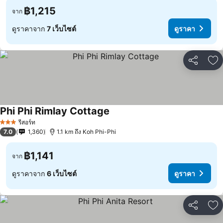
฿1,215
จาก
ดูราคาจาก
7 เว็บไซต์
ดูราคา
แชร์
เพ
Phi Phi Rimlay Cottage
รีสอร์ท
3 ดาว
7.0
1,360
1.1 km ถึง Koh Phi-Phi
฿1,141
จาก
ดูราคาจาก
6 เว็บไซต์
ดูราคา
แชร์
เพ