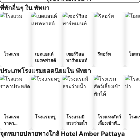
ที่พักอื่นๆ ใน พัทยา
โรงแรม
เบดแอนด์
เซอร์วิสอ
รีสอร์ท
โฮสเ
เบรคฟาสต์
พาร์ทเมนท์
ประเภทโรงแรมยอดนิยมใน พัทยา
โรงแรม
โรงแรมหรู
โรงแรมมี
โรงแรมสัตว์
โรงแ
ราคา
สระว่ายน้ำ
เลี้ยงเข้าพัก
ประหยัด
ได้
จุดหมายปลายทางใกล้ Hotel Amber Pattaya