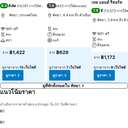
เทล แอนด์ รีสอร์ท
9.3
7.4
ดีเลิศ
(
14,167 การให้คะแนน
)
(
423 การให้คะแนน
)
7.9
ดี
(
13,573 การให
พัทยา, ประเทศไทย
พัทยา, 4.4 km ถึง ตัวเมือง
พัทยา, 3.9 km ถึง ตัว
WiFi ฟรี
สระ
WiFi ฟรี
สระ
ที่จอดรถ
สระ
สปา
แอร์
ที่จอดรถ
฿1,422
฿629
จาก
จาก
฿1,172
จาก
ดูราคาจาก
10 เว็บไซต์
ดูราคาจาก
7 เว็บไซต์
ดูราคาจาก
8 เว็บไซต์
ดูราคา
ดูราคา
ดูราคา
ดูที่พักทั้งหมดใน พัทยา
แนวโน้มราคา
อ้างอิงจากราคาต่ำสุดบน trivago ใน 30 วันที่ผ่านมา
฿0
฿0