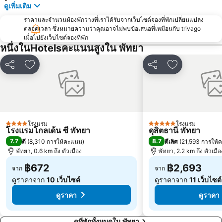
Pattaya Floating Market
เอสเอฟเอ็กซ์ ซีเนม่า เซ็นทรัลพัทยาบีช
ดูเพิ่มเติม
Art in Paradise
พัทยาเทเลกราฟฮิลล์
ราคาและจำนวนห้องพักว่างที่เราได้รับจากเว็บไซต์จองที่พักเปลี่ยนแปลง
ตลอดเวลา ซึ่งหมายความว่าคุณอาจไม่พบข้อเสนอที่เหมือนกับ trivago
เมื่อไปยังเว็บไซต์จองที่พัก
หนึ่งในHotelsคะแนนสูงใน พัทยา
แชร์
เพิ่มในรายการโปรด
แชร์
เพิ่มในรายกา
โรงแรม
โรงแรม
4 ดาว
5 ดาว
โรงแรมโกลเด้น ซี พัทยา
ดุสิตธานี พัทยา
7.7
8.7
ดี
(
8,310 การให้คะแนน
)
ดีเลิศ
(
21,593 การให้
พัทยา, 0.6 km ถึง ตัวเมือง
พัทยา, 2.2 km ถึง ตัวเมือ
฿672
฿2,693
จาก
จาก
ดูราคาจาก
10 เว็บไซต์
ดูราคาจาก
11 เว็บไซต์
ดูราคา
ดูราคา
ดูที่พักทั้งหมดใน พัทยา