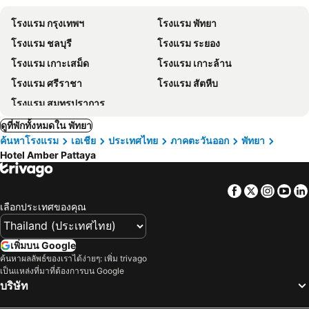
โรงแรม กรุงเทพฯ
โรงแรม พัทยา
โรงแรม ชลบุรี
โรงแรม ระยอง
โรงแรม เกาะเสม็ด
โรงแรม เกาะล้าน
โรงแรม ศรีราชา
โรงแรม สัตหีบ
โรงแรม สมุทรปราการ
ดูที่พักทั้งหมดใน พัทยา
ค้นหาโรงแรม
เอเชีย
ประเทศไทย
ภาคตะวันออก
พัทยา
Hotel Amber Pattaya
Facebook
Twitter
Insta
Yo
เลือกประเทศของคุณ
เพิ่มบน Google
ค้นหาผลลัพธ์ของเราได้ง่ายๆ: เพิ่ม trivago
เป็นแหล่งที่มาที่ต้องการบน Google
บริษัท