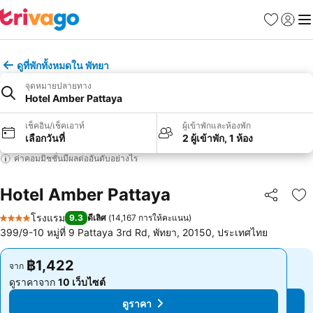
รายการโป
เข้าสู่ร
เมนู
ดูที่พักทั้งหมดใน พัทยา
จุดหมายปลายทาง
Hotel Amber Pattaya
เช็คอิน/เช็คเอาท์
ผู้เข้าพักและห้องพัก
เลือกวันที่
2 ผู้เข้าพัก, 1 ห้อง
ค่าคอมมิชชั่นมีผลต่ออันดับอย่างไร
Hotel Amber Pattaya
แชร์
เพ
โรงแรม
9.3
ดีเลิศ
(
14,167 การให้คะแนน
)
4 ดาว
399/9-10 หมู่ที่ 9 Pattaya 3rd Rd, พัทยา, 20150, ประเทศไทย
฿1,422
฿1,422
จาก
จาก
ดูราคาจาก
10 เว็บไซต์
ดูราคาจาก
10 เว็บไซต์
ดูราคา
ดูราคา