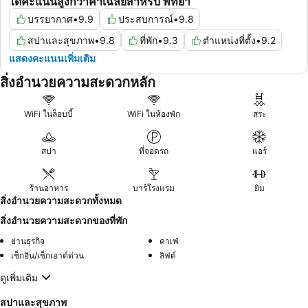
ได้คะแนนสูงกว่าค่าเฉลี่ยสำหรับ พัทยา
บรรยากาศ
•
9.9
ประสบการณ์
•
9.8
สปาและสุขภาพ
•
9.8
ที่พัก
•
9.3
ตำแหน่งที่ตั้ง
•
9.2
แสดงคะแนนเพิ่มเติม
สิ่งอำนวยความสะดวกหลัก
WiFi ในล็อบบี้
WiFi ในห้องพัก
สระ
สปา
ที่จอดรถ
แอร์
ร้านอาหาร
บาร์โรงแรม
ยิม
สิ่งอำนวยความสะดวกทั้งหมด
สิ่งอำนวยความสะดวกของที่พัก
ย่านธุรกิจ
คาเฟ่
เช็กอิน/เช็กเอาต์ด่วน
ลิฟต์
ดูเพิ่มเติม
สปาและสุขภาพ