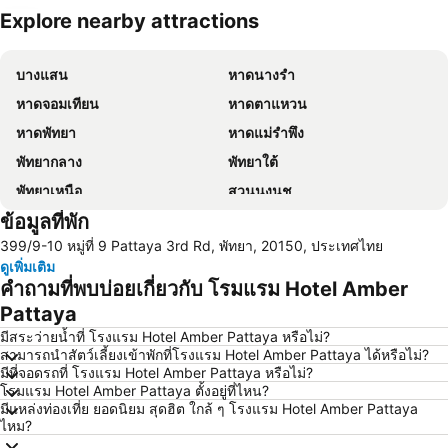
Explore nearby attractions
ขยายแผนที่
บางแสน
หาดนางรำ
หาดจอมเทียน
หาดตาแหวน
หาดพัทยา
หาดแม่รำพึง
พัทยากลาง
พัทยาใต้
พัทยาเหนือ
สวนนงนุช
ข้อมูลที่พัก
หาดแสม
เขาพระใหญ่
399/9-10 หมู่ที่ 9 Pattaya 3rd Rd, พัทยา, 20150, ประเทศไทย
เกาะขาม
ถนนคนเดิน
ดูเพิ่มเติม
แสมสาร
หาดนวล
คำถามที่พบบ่อยเกี่ยวกับ โรมแรม Hotel Amber
สนามบินนานาชาติอู่ตะเภา
CentralFestival Pattaya Beach
Pattaya
วันไหล
ท่าเรือแหลมฉบัง
มีสระว่ายน้ำที่ โรงแรม Hotel Amber Pattaya หรือไม่?
สามารถนำสัตว์เลี้ยงเข้าพักที่โรงแรม Hotel Amber Pattaya ได้หรือไม่?
สวนเสือศรีราชา
บิ๊กซี เอ็กซ์ตร้า พัทยา3
มีที่จอดรถที่ โรงแรม Hotel Amber Pattaya หรือไม่?
โรมแรม Hotel Amber Pattaya ตั้งอยู่ที่ไหน?
สถานีรถไฟพัทยา
Bali Hai Pier
มีแหล่งท่องเที่ย ยอดนิยม สุดฮิต ใกล้ ๆ โรงแรม Hotel Amber Pattaya
อนุสาวรีย์กรมหลวงชุมพรเขตอุดมศักดิ์
พีระเซอร์กิต
ไหม?