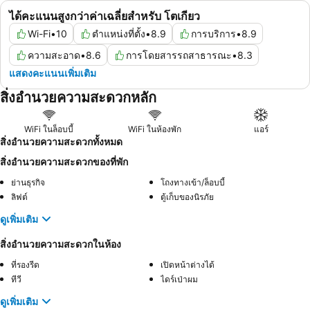
ได้คะแนนสูงกว่าค่าเฉลี่ยสำหรับ โตเกียว
Wi-Fi
•
10
ตำแหน่งที่ตั้ง
•
8.9
การบริการ
•
8.9
ความสะอาด
•
8.6
การโดยสารรถสาธารณะ
•
8.3
แสดงคะแนนเพิ่มเติม
สิ่งอำนวยความสะดวกหลัก
WiFi ในล็อบบี้
WiFi ในห้องพัก
แอร์
สิ่งอำนวยความสะดวกทั้งหมด
สิ่งอำนวยความสะดวกของที่พัก
ย่านธุรกิจ
โถงทางเข้า/ล็อบบี้
ลิฟต์
ตู้เก็บของนิรภัย
ดูเพิ่มเติม
สิ่งอำนวยความสะดวกในห้อง
ที่รองรีด
เปิดหน้าต่างได้
ทีวี
ไดร์เป่าผม
ดูเพิ่มเติม