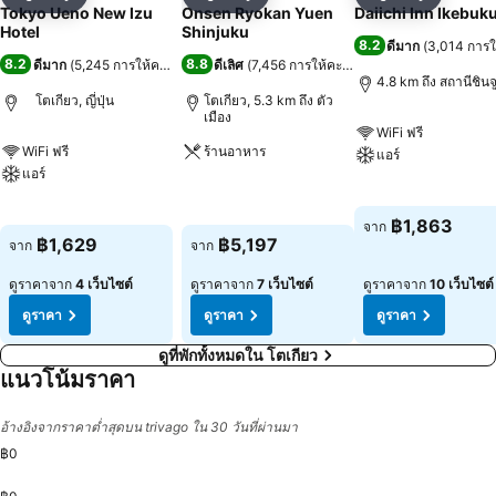
แชร์
เพิ่มในรายการโปรด
แชร์
เพิ่มในรายการโปรด
แชร์
เพิ่มในร
Tokyo Ueno New Izu
Onsen Ryokan Yuen
Daiichi Inn Ikebuk
Hotel
Shinjuku
8.2
ดีมาก
(
3,014 การ
8.2
8.8
ดีมาก
(
5,245 การให้คะแนน
)
ดีเลิศ
(
7,456 การให้คะแนน
)
4.8 km ถึง สถานีชินจู
โตเกียว, ญี่ปุ่น
โตเกียว, 5.3 km ถึง ตัว
เมือง
WiFi ฟรี
WiFi ฟรี
ร้านอาหาร
แอร์
แอร์
ดูราคา
ดูราคา
ดูราคา
฿1,863
จาก
฿1,629
฿5,197
จาก
จาก
ดูราคาจาก
4 เว็บไซต์
ดูราคาจาก
7 เว็บไซต์
ดูราคาจาก
10 เว็บไซต์
ดูราคา
ดูราคา
ดูราคา
ดูที่พักทั้งหมดใน โตเกียว
แนวโน้มราคา
อ้างอิงจากราคาต่ำสุดบน trivago ใน 30 วันที่ผ่านมา
฿0