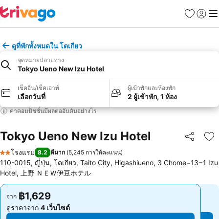
รายการโป
เข้าสู่ร
เมนู
ดูที่พักทั้งหมดใน โตเกียว
จุดหมายปลายทาง
Tokyo Ueno New Izu Hotel
เช็คอิน/เช็คเอาท์
ผู้เข้าพักและห้องพัก
เลือกวันที่
2 ผู้เข้าพัก, 1 ห้อง
ค่าคอมมิชชั่นมีผลต่ออันดับอย่างไร
Tokyo Ueno New Izu Hotel
แชร์
เพ
โรงแรม
8.2
ดีมาก
(
5,245 การให้คะแนน
)
2 ดาว
110-0015, ญี่ปุ่น, โตเกียว, Taito City, Higashiueno, 3 Chome−13−1 Izu
Hotel, 上野 ＮＥＷ伊豆ホテル
฿1,629
฿1,629
จาก
จาก
ดูราคาจาก
4 เว็บไซต์
ดูราคาจาก
4 เว็บไซต์