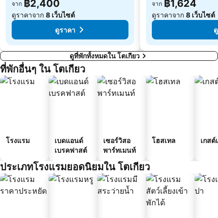
฿2,400
฿1,624
จาก
จาก
ดูราคาจาก
8 เว็บไซต์
ดูราคาจาก
8 เว็บไซต์
ดูราคา
ด
ดูที่พักทั้งหมดใน โตเกียว
ที่พักอื่นๆ ใน โตเกียว
โรงแรม
เบดแอนด์
เซอร์วิสอ
โฮสเทล
เกสต์
เบรคฟาสต์
พาร์ทเมนท์
ประเภทโรงแรมยอดนิยมใน โตเกียว