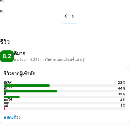
฿0
฿0
รีวิว
ดีมาก
8.2
อ้างอิงจาก 5,245
การให้คะแนนบนไซต์ชั้นนำ
รีวิวจากผู้เข้าพัก
ดีเลิศ
38
%
ดีมาก
44
%
ดี
13
%
พอใช้
4
%
แย่
1
%
แสดงรีวิว