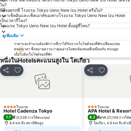
ไม่?
Omiya Station
สถานีอากิฮาบาระ
มีที่จอดรถที่ โรงแรม Tokyo Ueno New Izu Hotel หรือไม่?
Ginza Metro Station
Yokohama Station
เวลาเช็คอินและเช็คเอาท์ของทางโรงแรม Tokyo Ueno New Izu Hotel
เป็นเวลากี่โมง?
สถานีโอชาโนมิซุ
Hatchōbori Metro Station
โรมแรม Tokyo Ueno New Izu Hotel ตั้งอยู่ที่ไหน?
Akihabara Metro Station
Takadanobaba Station
ดูเพิ่มเติม
Haneda Airport Terminal 1 Station
Kaihin-Makuhari Station
ราคาและจำนวนห้องพักว่างที่เราได้รับจากเว็บไซต์จองที่พักเปลี่ยนแปลง
Inaricho Metro Station
โตเกียว บิ๊กไซท์
ตลอดเวลา ซึ่งหมายความว่าคุณอาจไม่พบข้อเสนอที่เหมือนกับ trivago
เมื่อไปยังเว็บไซต์จองที่พัก
Kichijoji Station
Asakusa Metro Station
หนึ่งในHotelsคะแนนสูงใน โตเกียว
Sumida
โตเกียวโดมซิตี้
แชร์
เพิ่มในรายการโปรด
แชร์
เพิ่มในรายกา
Hamamatsucho station
Shin Okubo Korean Town
สถานีฮาราจูกุ
สถานีนากาโนะ
Maihama Station
Shin Urayasu Station
Kanazawa
Ebina Station
เซนโจจิ
สถานีนิฮงบาชิ
โรงแรม
โรงแรม
4 ดาว
3 ดาว
Hotel Cadenza Tokyo
APA Hotel & Reso
Kinshicho Metro Station
Shimbashi Metro Station
7.7
8.2
ดี
(
2,028 การให้คะแนน
)
ดีมาก
(
21,149 การให
9.4 km ถึง สถานีชินจูกุ
โตเกียว, 4.6 km ถึง ตัวเม