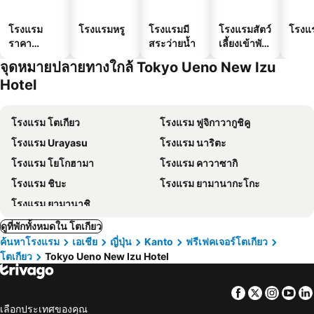
โรงแรม
โรงแรมหรู
โรงแรมมี
โรงแรมสัตว์
โรงแ
ราคา
สระว่ายน้ำ
เลี้ยงเข้าพัก
ประหยัด
ได้
จุดหมายปลายทางใกล้ Tokyo Ueno New Izu
Hotel
โรงแรม โตเกียว
โรงแรม ฟูจิกาวากูชิคู
โรงแรม Urayasu
โรงแรม นาริตะ
โรงแรม โยโกฮามา
โรงแรม คาวาซากิ
โรงแรม ชิบะ
โรงแรม ยามานากะโกะ
โรงแรม ยามานาชิ
ดูที่พักทั้งหมดใน โตเกียว
ค้นหาโรงแรม
เอเชีย
ญี่ปุ่น
Kanto
ฟรีเฟคเจอร์โตเกียว
โตเกียว
Tokyo Ueno New Izu Hotel
Facebook
Twitter
Insta
Yo
เลือกประเทศของคุณ