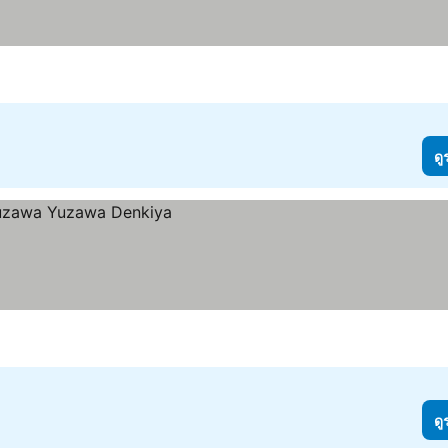
ดู
ดู