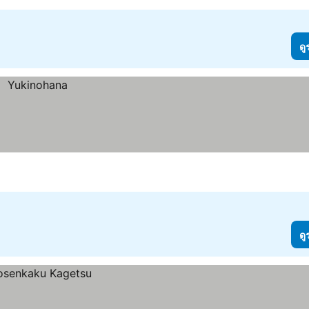
ดู
ดู