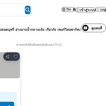
TH · ฿
เมนู
เข้าสู่ระบบ
ดูแผนที่
ปลอดบุหรี่
อ่างอาบน้ำกลางแจ้ง
เรียวกัง
เซอร์วิสอพาร์ทเมนท์
สัตว์เลี้ยงเข้
ค่าคอมมิชชั่นมีผลต่ออันดับอย่างไร
เพิ่มในรายการโปรด
แชร์