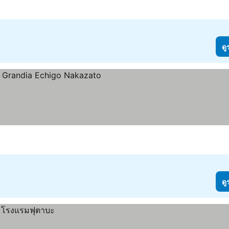
ดู
ดู