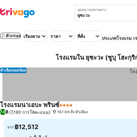
จุดหมายปลายทาง
ตัวกรอง
เรียงตาม
ราคา
ที่ตั้ง
ประเภทโรงแรม
เร
โรงแรมใน ยุซะวะ (ชูบุ โฮะกุริกุ,
ตัวเลือกยอดนิยม
โรงแรมนาเอบะ พรินซ์
4 ดาว
ดี
(7,190 การให้คะแนน)
7.5
16.1 km ถึง ตัวเมือง
฿12,512
จาก