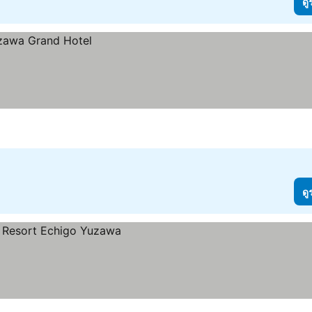
ดู
ดู