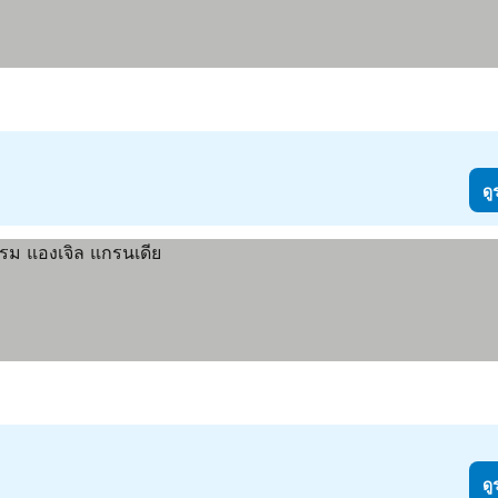
ดู
ดู