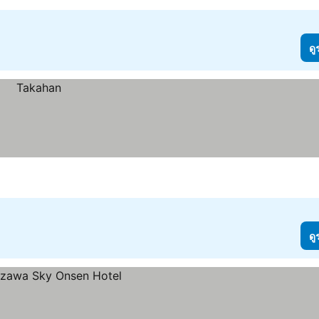
ดู
ดู