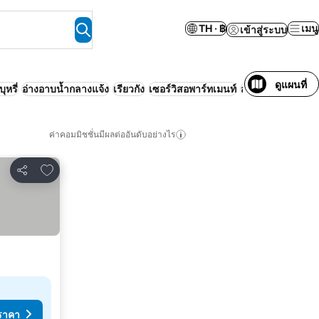
TH · ฿
เมนู
เข้าสู่ระบบ
ดูแผนที่
ุหรี่
อ่างอาบน้ำกลางแจ้ง
เรียวกัง
เซอร์วิสอพาร์ทเมนท์
สัตว์เลี้ยงเข้าได้
ร
ค่าคอมมิชชั่นมีผลต่ออันดับอย่างไร
เพิ่มในรายการโปรด
แชร์
ราคา