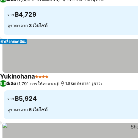
฿4,729
จาก
ดูราคาจาก
3 เว็บไซต์
ตัวเลือกยอดนิยม
Yukinohana
4 ดาว
ดีเลิศ
(1,791 การให้คะแนน)
8.8
1.6 km ถึง กาล่า ยูซาวะ
฿5,924
จาก
ดูราคาจาก
5 เว็บไซต์