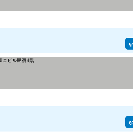
ดู
ดู