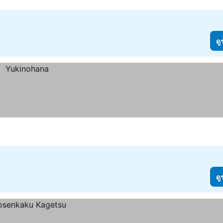
ดู
ดู