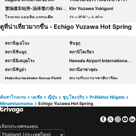
雪场缆车站旁-汤泽雪の宿-Ski IN Ski OUT-全新装修
Kkr Yuzawa Yukiguni
โรงแรม แองเจิล แกรนเดีย
ロッヂモントゼー
ดูที่น่าเที่ยวมากขึ้น - Echigo Yuzawa Hot Spring
Muica Onsen Hotel
Yuzawa Toei Hotel
Yuzawa house2
Sakuratei
สถานีอุเอโนะ
ชินจูกุ
Chenda International Hotel
Hotel Chalet Yuzawa Ginsui
สถานีชินจูกุ
สถานีโตเกียว
View Resort Inn Tomiya
Rotuzitonboshida
สถานีอิเคบุคุโระ
Haneda Airport International Terminal Station
สถานีชิบูย่า
สถานีอาซาคุสะ
Hakuba Iwatake Snow Field
สนามบินนานาชาตินาริตะ
Ueno Metro Station
Kawaguchi Lake
International Airport Haneda
Shibuya
ค้นหาโรงแรม
เอเชีย
ญี่ปุ่น
ชูบุ โฮะกุริกุ
Präfektur Niigata
Minamiuonuma
Echigo Yuzawa Hot Spring
สถานีกินซ่า
Matsumoto Station
อุเอะโนะ
Shirakawago
Facebook
Twitter
Insta
Yo
สถานีชินนากาว่า
หมู่บ้านประวัติศาสตร์ชิราคาวาโกะ
เลือกประเทศของคุณ
Yamagata Station
Nozawa Onsen Ski Resort