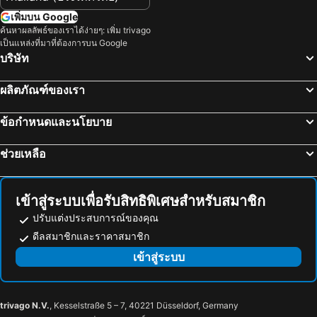
Yamagata Zao Onsen Ski Resort
Kamata Station
เพิ่มบน Google
Shiga - kogen
สถานีโทยามะ
ค้นหาผลลัพธ์ของเราได้ง่ายๆ: เพิ่ม trivago
เป็นแหล่งที่มาที่ต้องการบน Google
สถานีนิปโปริ
Okachimachi Station
บริษัท
Kanazawa JR Station
กาล่า ยูซาวะ
ผลิตภัณฑ์ของเรา
สถานีรปปงหงิ
Hida Takayama Onsen hot spring
Echigo Yuzawa Hot Spring
Tokyo Disneyland
ข้อกำหนดและนโยบาย
Kawasaki Station
Nishi-Nippori Metro Station
ช่วยเหลือ
Kamikochi
ทะเลสาบคาวากุจิ
Omiya Station
Tokyo Metro Station
บ่อน้ำร้อนคุซัทสึ
สถานีอากิฮาบาระ
เข้าสู่ระบบเพื่อรับสิทธิพิเศษสำหรับสมาชิก
Ginza Metro Station
Utsunomiya Station
ปรับแต่งประสบการณ์ของคุณ
Gotemba Premium Outlets
Odawara Station
ดีลสมาชิกและราคาสมาชิก
นาริตะโคคุไซคูโค
Yokohama Station
เข้าสู่ระบบ
บ่อน้ำพุร้อนเกโระ
Shinhirayu Onsen hot spring
Kandatsu Kogen Ski Resort
Ishiuchi Maruyama Ski Resort
trivago N.V.
, Kesselstraße 5 – 7, 40221 Düsseldorf, Germany
Maiko Snow Resort
Kagura Ski Resort