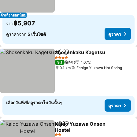
ตัวเลือกยอดนิยม
฿5,907
จาก
ดูราคาจาก
5 เว็บไซต์
ดูราคา
Shosenkaku Kagetsu
แชร์
เพิ่มในรายการโปรด
ดูราค
4 ดาว
9.1
ดีเลิศ
1,075
0.1 km ถึง Echigo Yuzawa Hot Spring
เลือกวันที่เพื่อดูราคาในวันนั้นๆ
ดูราคา
Kaido Yuzawa Onsen
แชร์
เพิ่มในรายการโปรด
Hostel
ดูราคา
2 ดาว