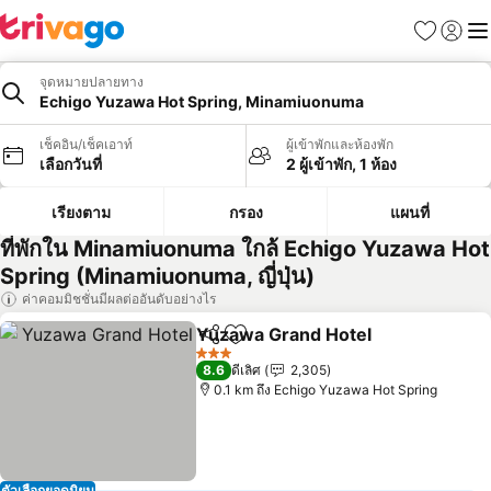
รายการโป
เข้าสู่ร
เมนู
จุดหมายปลายทาง
Echigo Yuzawa Hot Spring, Minamiuonuma
เช็คอิน/เช็คเอาท์
ผู้เข้าพักและห้องพัก
เลือกวันที่
2 ผู้เข้าพัก, 1 ห้อง
เรียงตาม
กรอง
แผนที่
ที่พักใน Minamiuonuma ใกล้ Echigo Yuzawa Hot
Spring (Minamiuonuma, ญี่ปุ่น)
ค่าคอมมิชชั่นมีผลต่ออันดับอย่างไร
Yuzawa Grand Hotel
แชร์
เพิ่มในรายการโปรด
ดูราค
3 ดาว
8.6
ดีเลิศ
2,305
0.1 km ถึง Echigo Yuzawa Hot Spring
ตัวเลือกยอดนิยม