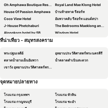
Oh Amphawa Boutique Resort
Royal Land Mae Klong Hotel
House Of Passion Amphawa
บ้านท้ายหาด รีสอร์ท
Coco View Hotel
อัมพวาคลับ รีสอร์ท แอนด์สปา
J-House Phetchaburi
The Bedrooms Maeklong and Services Apartment
Alongkorn hotel by SB
Wisdom Hotel
ที่น่าเที่ยว - สมุทรสงคราม
RoomQuest Amphawa Floating Market
Villa Amphawa
Se'sun Amphawa
Coconut Home Resort
พระปฐมเจดีย์
อุทยานประวัติศาสตร์พระนครคีรี
Amphawaree
At Casa Guesthouse Amphawa
ตลาดน้ำยามเย็นอัมพวา
น้ำตลาดดำเนินสะดวก
The Buffalo Amphawa
RoomQuest Amphawa Vaylasamran
เขาวัง อุทยานประวัติศาสตร์พระนครศรีอยุธยา
Ban Mae Arom
Juntima Place at Amphawa
Baan Kitsada
Gajib Bed&Breakfast
จุดหมายปลายทาง
Thanicha Resort Amphawa
Kalacanal resort
Amphawa Riverfront Hotel
Yunoya Riverside Villa
โรงแรม กรุงเทพฯ
โรงแรม หัวหิน
Warakorn Baansuan Amphawa
Baanrak amphawa homestay
โรงแรม กาญจนบุรี
โรงแรม ชะอำ
River Jam Amphawa
OYO 606 Baan Suansabai Pleanpanmai Resort Amphawa