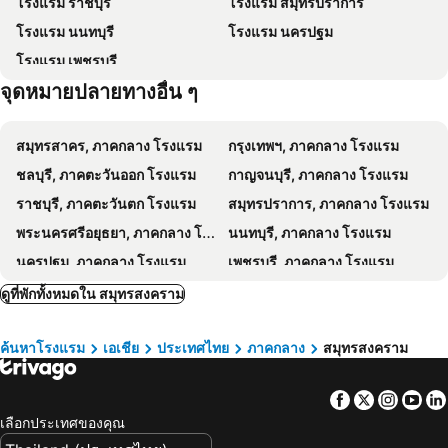
โรงแรม ราชบุรี
โรงแรม สมุทรปราการ
Baan Sai Nam
บ้านเรือนต้นน้ำ
โรงแรม นนทบุรี
โรงแรม นครปฐม
Aple Homestay
Meephawa
โรงแรม เพชรบุรี
Ploynam Homestay
Bansuwan Homestay
จุดหมายปลายทางอื่น ๆ
ฐณิชาฌ์ รีสอร์ท
บ้านสวนในฝัน-ตลาดน้ำท่าคา
บ้าน พ บางคนที
Taweesuk Residence
สมุทรสาคร, ภาคกลาง โรงแรม
กรุงเทพฯ, ภาคกลาง โรงแรม
NK place Phetchaburi
THE SEAPORT Hotel โรงแรมเดอะซีพอร์ต
ชลบุรี, ภาคตะวันออก โรงแรม
กาญจนบุรี, ภาคกลาง โรงแรม
Capital O 75521 Sang Siri Apartment
ราชบุรี, ภาคตะวันตก โรงแรม
สมุทรปราการ, ภาคกลาง โรงแรม
พระนครศรีอยุธยา, ภาคกลาง โรงแรม
นนทบุรี, ภาคกลาง โรงแรม
นครปฐม, ภาคกลาง โรงแรม
เพชรบุรี, ภาคกลาง โรงแรม
พัทยา, ภาคตะวันออก โรงแรม
หัวหิน, ภาคกลาง โรงแรม
ดูที่พักทั้งหมดใน สมุทรสงคราม
เชียงใหม่, ภาคเหนือ โรงแรม
หาดป่าตอง, ภาคใต้ โรงแรม
ค้นหาโรงแรม
เอเชีย
ประเทศไทย
ภาคกลาง
สมุทรสงคราม
ระยอง, ภาคตะวันออก โรงแรม
ภูเก็ตทาวน์, ภาคใต้ โรงแรม
Facebook
Twitter
Insta
Yo
เลือกประเทศของคุณ