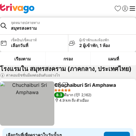
รายการโป
เข้าสู่ร
เมนู
จุดหมายปลายทาง
สมุทรสงคราม
เช็คอิน/เช็คเอาท์
ผู้เข้าพักและห้องพัก
เลือกวันที่
2 ผู้เข้าพัก, 1 ห้อง
เรียงตาม
กรอง
แผนที่
โรงแรมใน สมุทรสงคราม (ภาคกลาง, ประเทศไทย)
ค่าคอมมิชชั่นมีผลต่ออันดับอย่างไร
Chuchaiburi Sri Amphawa
แชร์
เพิ่มในรายการโปรด
5 ดาว
8.3
ดีมาก
2,162
4.9 km ถึง ตัวเมือง
เลือกวันที่เพื่อดูราคาในวันนั้นๆ