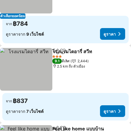
ตัวเลือกยอดนิยม
฿784
จาก
ดูราคาจาก
9 เว็บไซต์
ดูราคา
โรงแรมไดอารี่ สวีท
แชร์
เพิ่มในรายการโปรด
ดูราคา
3 ดาว
9.1
ดีเลิศ
2,444
2.5 km ถึง ตัวเมือง
฿837
จาก
ดูราคาจาก
7 เว็บไซต์
ดูราคา
Feel like home แบบบ้าน