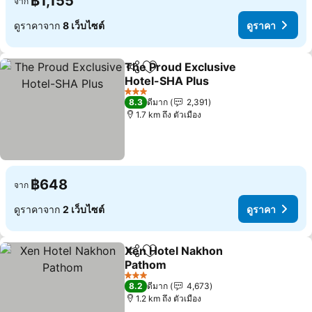
฿1,155
จาก
ดูราคาจาก
8 เว็บไซต์
ดูราคา
The Proud Exclusive
แชร์
เพิ่มในรายการโปรด
Hotel-SHA Plus
ดูราคา
3 ดาว
8.3
ดีมาก
2,391
1.7 km ถึง ตัวเมือง
฿648
จาก
ดูราคาจาก
2 เว็บไซต์
ดูราคา
Xen Hotel Nakhon
แชร์
เพิ่มในรายการโปรด
Pathom
ดูราคา
3 ดาว
8.2
ดีมาก
4,673
1.2 km ถึง ตัวเมือง