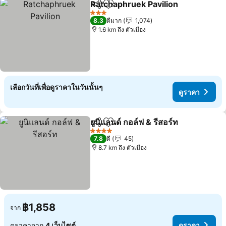
Ratchaphruek Pavilion
แชร์
เพิ่มในรายการโปรด
ดูร
3 ดาว
8.3
ดีมาก
1,074
1.6 km ถึง ตัวเมือง
เลือกวันที่เพื่อดูราคาในวันนั้นๆ
ดูราคา
ยูนิแลนด์ กอล์ฟ & รีสอร์ท
แชร์
เพิ่มในรายการโปรด
ดูร
4 ดาว
7.8
ดี
45
8.7 km ถึง ตัวเมือง
฿1,858
จาก
ดูราคาจาก
4 เว็บไซต์
ดูราคา