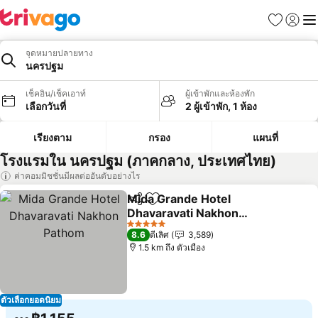
รายการโป
เข้าสู่ร
เมนู
จุดหมายปลายทาง
นครปฐม
เช็คอิน/เช็คเอาท์
ผู้เข้าพักและห้องพัก
เลือกวันที่
2 ผู้เข้าพัก, 1 ห้อง
เรียงตาม
กรอง
แผนที่
โรงแรมใน นครปฐม (ภาคกลาง, ประเทศไทย)
ค่าคอมมิชชั่นมีผลต่ออันดับอย่างไร
Mida Grande Hotel
แชร์
เพิ่มในรายการโปรด
Dhavaravati Nakhon
Pathom
ดูราคา
5 ดาว
8.6
ดีเลิศ
3,589
1.5 km ถึง ตัวเมือง
ตัวเลือกยอดนิยม