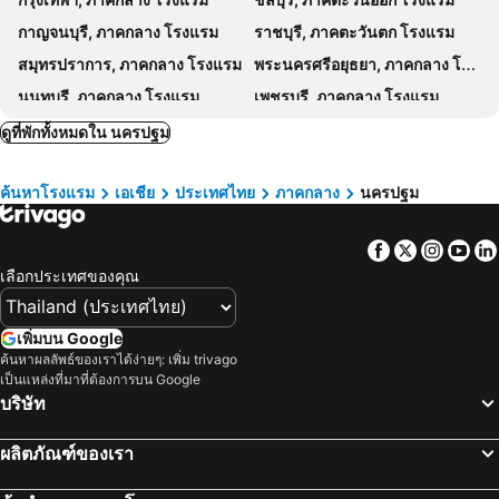
กาญจนบุรี, ภาคกลาง โรงแรม
ราชบุรี, ภาคตะวันตก โรงแรม
สมุทรปราการ, ภาคกลาง โรงแรม
พระนครศรีอยุธยา, ภาคกลาง โรงแรม
นนทบุรี, ภาคกลาง โรงแรม
เพชรบุรี, ภาคกลาง โรงแรม
พัทยา, ภาคตะวันออก โรงแรม
หัวหิน, ภาคกลาง โรงแรม
ดูที่พักทั้งหมดใน นครปฐม
เชียงใหม่, ภาคเหนือ โรงแรม
หาดป่าตอง, ภาคใต้ โรงแรม
ค้นหาโรงแรม
เอเชีย
ประเทศไทย
ภาคกลาง
นครปฐม
ระยอง, ภาคตะวันออก โรงแรม
ภูเก็ตทาวน์, ภาคใต้ โรงแรม
Facebook
Twitter
Insta
Yo
เลือกประเทศของคุณ
เพิ่มบน Google
ค้นหาผลลัพธ์ของเราได้ง่ายๆ: เพิ่ม trivago
เป็นแหล่งที่มาที่ต้องการบน Google
บริษัท
ผลิตภัณฑ์ของเรา