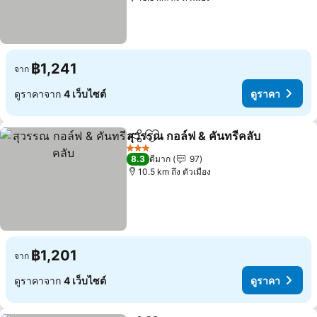
฿1,241
จาก
ดูราคาจาก
4 เว็บไซต์
ดูราคา
สุวรรณ กอล์ฟ & คันทรีคลับ
แชร์
เพิ่มในรายการโปรด
ดู
3 ดาว
8.3
ดีมาก
97
10.5 km ถึง ตัวเมือง
฿1,201
จาก
ดูราคาจาก
4 เว็บไซต์
ดูราคา