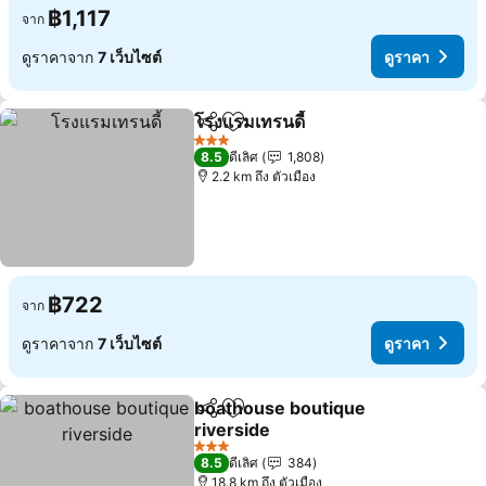
฿1,117
จาก
ดูราคาจาก
7 เว็บไซต์
ดูราคา
โรงแรมเทรนดี้
แชร์
เพิ่มในรายการโปรด
ดูราคา
3 ดาว
8.5
ดีเลิศ
1,808
2.2 km ถึง ตัวเมือง
฿722
จาก
ดูราคาจาก
7 เว็บไซต์
ดูราคา
boathouse boutique
แชร์
เพิ่มในรายการโปรด
riverside
ดูราคา
3 ดาว
8.5
ดีเลิศ
384
18.8 km ถึง ตัวเมือง