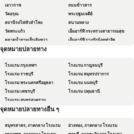
เยาวราช
ถนนข้าวสาร
Beung Sampathuan Nakornchaisri Resort
LOFT Salaya
วัดอรุณ
พระปฐมเจดีย์
The Museum Hotel
DreamStay
สถานีรถไฟหัวลำโพง
สนามหลวง
บ้านสุขอารี ตรงข้าม โรงเรียนนายร้อยตำรวจ สามพราน นครปฐม
boathouse boutique riverside
วัดพระแก้ว
เอ็มอาร์ที กระทรวงสาธารณสุข
New Home Nakhon Chai Si
The Palm Hotel
ตลาดน้ำยามเย็นอัมพวา
เอ็มอาร์ที บางรักน้อยท่าอิฐ
Busaya Resort & Cuisine
Hidden Holiday House
จุดหมายปลายทาง
ตลาดนนทบุรี
บีทีเอส วงเวียนใหญ่
ยูนิแลนด์ กอล์ฟ & รีสอร์ท
The Bloom 84 Residence
วัดโพธิ์
เอ็มอาร์ที สามแยกบางใหญ่
โรงแรมกอดหมอน
B2 Nakhon Pathom Premier Hotel
โรงแรม กรุงเทพฯ
โรงแรม กาญจนบุรี
เอ็มอาร์ที บางรักใหญ่
อนุสาวรีย์ประชาธิปไตย
River Hotel - The Outstanding Venues Nakhon Pathom
Posh 39
โรงแรม ราชบุรี
โรงแรม สมุทรปราการ
เอ็มอาร์ที สะพานพระนั่งเกล้า
บีทีเอส กรุงธนบุรี
Kram Farmstay
Bananaleaf Wedding Cafe & Resort
โรงแรม พระนครศรีอยุธยา
โรงแรม นนทบุรี
น้ำตลาดดำเนินสะดวก
บีทีเอส บางหว้า
Phanthong
O.K. Resort Banpong Ratchaburi
โรงแรม เพชรบุรี
โรงแรม ปทุมธานี
เอ็มอาร์ที ตลาดบางใหญ่
เอ็มอาร์ที คลองบางไผ่
โรงแรม บอร์ดดิ้งเฮ้าส์
Pigoon Resort & Swimming Pool
โรงแรม สมุทรสงคราม
เอ็มอาร์ที บางพลู
เอ็มอาร์ที ไทรม้า
Lamona hotel
At Sleep
จุดหมายปลายทางอื่น ๆ
วัดระฆัง
วัดบวรนิเวศวิหาร
เดอะ รอยัล เจมส์ กอล์ฟ รีสอร์ท
Chompoo Inn
บีทีเอส วุฒากาศ
เอ็มอาร์ที ศูนย์ราชการจังหวัดนนทบุรี
Poh Rak Resort
Medsairesort
สมุทรสาคร, ภาคกลาง โรงแรม
อ่างทอง, ภาคกลาง โรงแรม
ป้อมพระสุเมรุ
กรุงเทพฯ, ภาคกลาง โรงแรม
ชลบุรี, ภาคตะวันออก โรงแรม