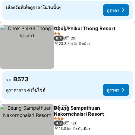
เลือกวันที่เพื่อดูราคาในวันนั้นๆ
ดูราคา
Chok Phikul Thong Resort
แชร์
เพิ่มในรายการโปรด
2 ดาว
6.4
20
23.3 km ถึง ตัวเมือง
฿573
จาก
ดูราคาจาก
4 เว็บไซต์
ดูราคา
Beung Sampathuan
แชร์
เพิ่มในรายการโปรด
Nakornchaisri Resort
ดูราคา
3 ดาว
4.9
12
13.0 km ถึง ตัวเมือง