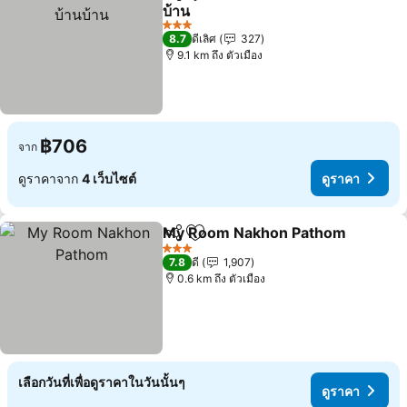
แชร์
เพิ่มในรายการโปรด
บ้าน
ดูราคา
3 ดาว
8.7
ดีเลิศ
327
9.1 km ถึง ตัวเมือง
฿706
จาก
ดูราคาจาก
4 เว็บไซต์
ดูราคา
My Room Nakhon Pathom
แชร์
เพิ่มในรายการโปรด
3 ดาว
7.8
ดี
1,907
0.6 km ถึง ตัวเมือง
เลือกวันที่เพื่อดูราคาในวันนั้นๆ
ดูราคา