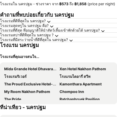
โรงแรมใน นครปฐม -
ช่วงราคา
จาก
‎฿573
ถึง
‎฿1,858
(price per night)
คำถามที่พบบ่อยเกี่ยวกับ นครปฐม
โรงแรมที่ดีที่สุดใน นครปฐม?
โรงแรมสุดหรูใน นครปฐม คือ?
โรงแรมที่ดีสุด ที่อณุญาติให้นำสัตว์เลี้ยงเข้าพักด้วยได้ นครปฐม?
โรงแรมสปาที่ดีที่สุดใน นครปฐม ?
โรงแรมที่มีสระว่ายน้ำที่ดีที่สุดใน นครปฐม?
โรงแรม นครปฐม
โรงแรมที่คุณอาจสนใจ...
Mida Grande Hotel Dhavaravati Nakhon Pathom
Xen Hotel Nakhon Pathom
โรงแรมริเวอร์
โรงแรมไดอารี่ สวีท
The Proud Exclusive Hotel-SHA Plus
Kamonthara Apartment
My Room Nakhon Pathom
Chompoo Inn
The Pride
Ratchaphruek Pavilion
ที่น่าเที่ยว - นครปฐม
neera retreat hotel
โรงแรมเทรนดี้
Hop Inn Nakhon Pathom
Chok Phikul Thong Resort