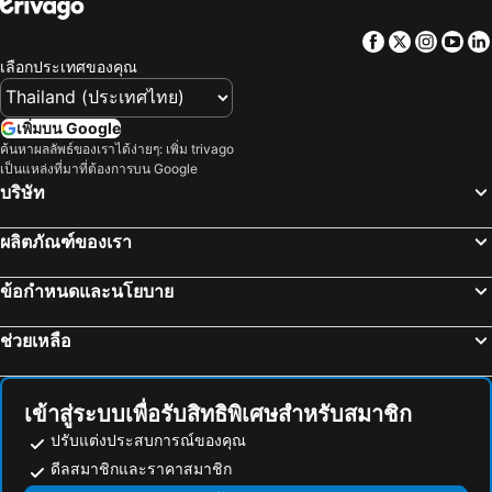
รามคำแหง
เอ็มอาร์ที สุขุมวิท
Facebook
Twitter
Insta
Yo
อนุสาวรีย์ชัยสมรภูมิ
ทองผาภูมิ
เลือกประเทศของคุณ
อุทยานแห่งชาติแก่งกระจาน
ไบเทคบางนา
เยาวราช
บีทีเอส นานา
เพิ่มบน Google
สะพานข้ามแม่น้ำแคว
ถนนข้าวสาร
ค้นหาผลลัพธ์ของเราได้ง่ายๆ: เพิ่ม trivago
เป็นแหล่งที่มาที่ต้องการบน Google
หาดเขาตะเกียบ
Suphachalasai Stadium
บริษัท
พัทยาใต้
บีทีเอส อโศก
ผลิตภัณฑ์ของเรา
พัทยาเหนือ
ล่องเรือแม่น้ำเจ้าพระยา และวัดอรุณ
สยามพารากอน
สยามสแควร์
ข้อกำหนดและนโยบาย
วัดอรุณ
มาบุญครอง
ช่วยเหลือ
แกลง
บีทีเอส สยาม
อุทยานแห่งชาติเขื่อนศรีนครินทร์
พระปฐมเจดีย์
สวนนงนุช
Cha-am Beach
เข้าสู่ระบบเพื่อรับสิทธิพิเศษสำหรับสมาชิก
สถานีรถไฟหัวลำโพง
หาดแสม
ปรับแต่งประสบการณ์ของคุณ
บีทีเอส พร้อมพงษ์
บีทีเอส หมอชิต
ดีลสมาชิกและราคาสมาชิก