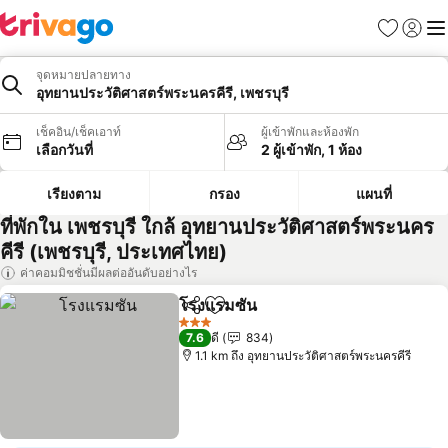
รายการโป
เข้าสู่ร
เมนู
จุดหมายปลายทาง
อุทยานประวัติศาสตร์พระนครคีรี, เพชรบุรี
เช็คอิน/เช็คเอาท์
ผู้เข้าพักและห้องพัก
เลือกวันที่
2 ผู้เข้าพัก, 1 ห้อง
เรียงตาม
กรอง
แผนที่
ที่พักใน เพชรบุรี ใกล้ อุทยานประวัติศาสตร์พระนคร
คีรี (เพชรบุรี, ประเทศไทย)
ค่าคอมมิชชั่นมีผลต่ออันดับอย่างไร
โรงแรมซัน
แชร์
เพิ่มในรายการโปรด
3 ดาว
7.6
ดี
834
1.1 km ถึง อุทยานประวัติศาสตร์พระนครคีรี