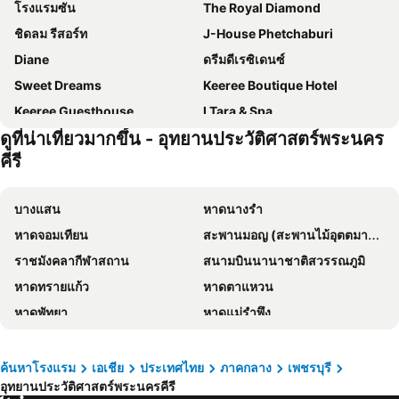
โรงแรมซัน
The Royal Diamond
ชิดลม รีสอร์ท
J-House Phetchaburi
Diane
ดรีมดีเรซิเดนซ์
Sweet Dreams
Keeree Boutique Hotel
Keeree Guesthouse
I Tara & Spa
ดูที่น่าเที่ยวมากขึ้น - อุทยานประวัติศาสตร์พระนคร
Jj. Home
Cozy Place
คีรี
The Moon Resort Phetchaburi
A+ Hometel
Mintara Phetburi
The Celes Pool Villa
บางแสน
หาดนางรำ
หาดจอมเทียน
สะพานมอญ (สะพานไม้อุตตมานุสรณ์)
ราชมังคลากีฬาสถาน
สนามบินนานาชาติสวรรณภูมิ
หาดทรายแก้ว
หาดตาแหวน
หาดพัทยา
หาดแม่รำพึง
หาดหัวหิน
อุทยานแห่งชาติเอราวัณ
พัทยากลาง
สนามบินดอนเมือง
ค้นหาโรงแรม
เอเชีย
ประเทศไทย
ภาคกลาง
เพชรบุรี
อุทยานประวัติศาสตร์พระนครคีรี
อ่าวมะนาว
สังขละบุรี