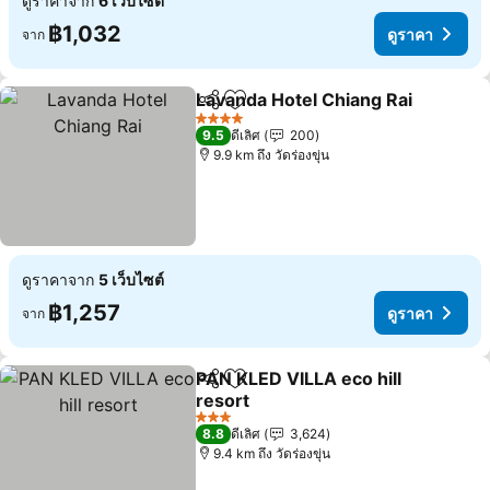
ดูราคาจาก
6 เว็บไซต์
฿1,032
ดูราคา
จาก
Lavanda Hotel Chiang Rai
แชร์
เพิ่มในรายการโปรด
4 ดาว
9.5
ดีเลิศ
200
9.9 km ถึง วัดร่องขุ่น
ดูราคาจาก
5 เว็บไซต์
฿1,257
ดูราคา
จาก
PAN KLED VILLA eco hill
แชร์
เพิ่มในรายการโปรด
resort
3 ดาว
8.8
ดีเลิศ
3,624
9.4 km ถึง วัดร่องขุ่น