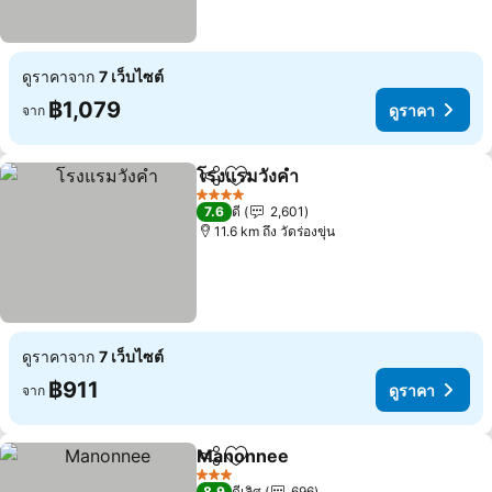
ดูราคาจาก
7 เว็บไซต์
฿1,079
ดูราคา
จาก
โรงแรมวังคำ
แชร์
เพิ่มในรายการโปรด
4 ดาว
7.6
ดี
2,601
11.6 km ถึง วัดร่องขุ่น
ดูราคาจาก
7 เว็บไซต์
฿911
ดูราคา
จาก
Manonnee
แชร์
เพิ่มในรายการโปรด
3 ดาว
8.9
ดีเลิศ
696