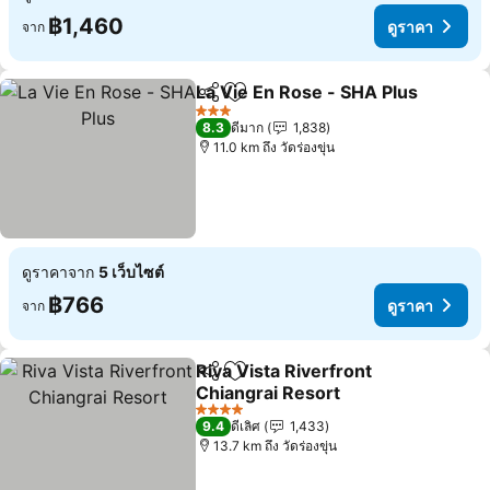
฿1,460
ดูราคา
จาก
La Vie En Rose - SHA Plus
แชร์
เพิ่มในรายการโปรด
3 ดาว
8.3
ดีมาก
1,838
11.0 km ถึง วัดร่องขุ่น
ดูราคาจาก
5 เว็บไซต์
฿766
ดูราคา
จาก
Riva Vista Riverfront
แชร์
เพิ่มในรายการโปรด
Chiangrai Resort
4 ดาว
9.4
ดีเลิศ
1,433
13.7 km ถึง วัดร่องขุ่น