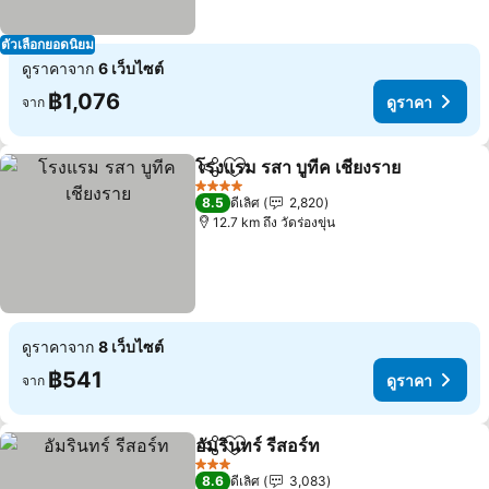
ตัวเลือกยอดนิยม
ดูราคาจาก
6 เว็บไซต์
฿1,076
ดูราคา
จาก
โรงแรม รสา บูทีค เชียงราย
แชร์
เพิ่มในรายการโปรด
4 ดาว
8.5
ดีเลิศ
2,820
12.7 km ถึง วัดร่องขุ่น
ดูราคาจาก
8 เว็บไซต์
฿541
ดูราคา
จาก
อัมรินทร์ รีสอร์ท
แชร์
เพิ่มในรายการโปรด
3 ดาว
8.6
ดีเลิศ
3,083