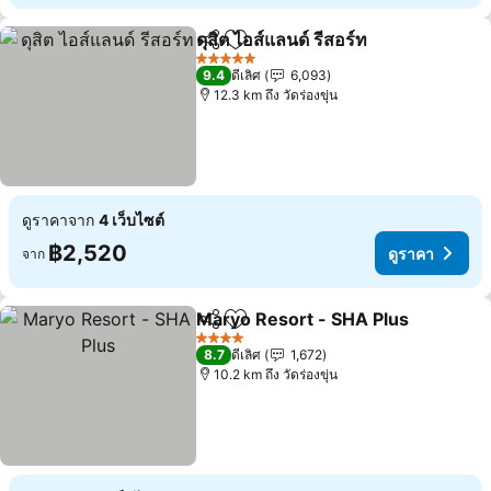
ดุสิต ไอส์แลนด์ รีสอร์ท
แชร์
เพิ่มในรายการโปรด
5 ดาว
9.4
ดีเลิศ
6,093
12.3 km ถึง วัดร่องขุ่น
ดูราคาจาก
4 เว็บไซต์
฿2,520
ดูราคา
จาก
Maryo Resort - SHA Plus
แชร์
เพิ่มในรายการโปรด
4 ดาว
8.7
ดีเลิศ
1,672
10.2 km ถึง วัดร่องขุ่น