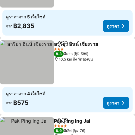
ดูราคาจาก
5 เว็บไซต์
฿2,835
ดูราคา
จาก
อารียา อินน์ เชียงราย
แชร์
เพิ่มในรายการโปรด
3 ดาว
8.3
ดีมาก
589
10.5 km ถึง วัดร่องขุ่น
ดูราคาจาก
4 เว็บไซต์
฿575
ดูราคา
จาก
Pak Ping Ing Jai
แชร์
เพิ่มในรายการโปรด
4 ดาว
8.9
ดีเลิศ
76