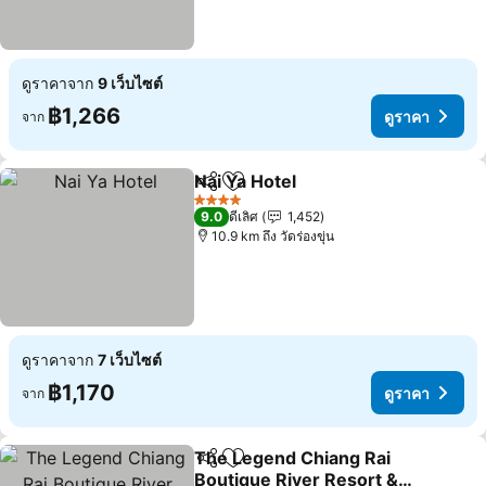
ดูราคาจาก
9 เว็บไซต์
฿1,266
ดูราคา
จาก
Nai Ya Hotel
แชร์
เพิ่มในรายการโปรด
4 ดาว
9.0
ดีเลิศ
1,452
10.9 km ถึง วัดร่องขุ่น
ดูราคาจาก
7 เว็บไซต์
฿1,170
ดูราคา
จาก
The Legend Chiang Rai
แชร์
เพิ่มในรายการโปรด
Boutique River Resort &