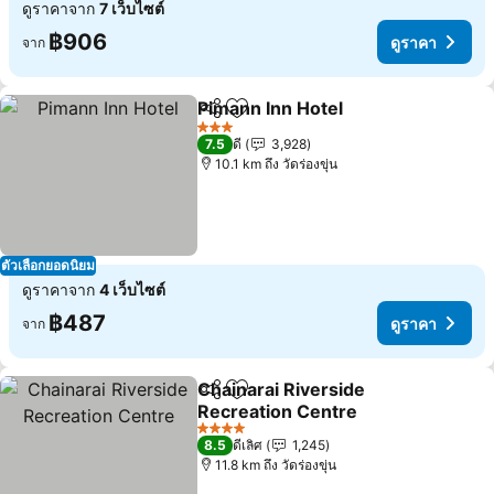
ดูราคาจาก
7 เว็บไซต์
฿906
ดูราคา
จาก
Pimann Inn Hotel
แชร์
เพิ่มในรายการโปรด
3 ดาว
7.5
ดี
3,928
10.1 km ถึง วัดร่องขุ่น
ตัวเลือกยอดนิยม
ดูราคาจาก
4 เว็บไซต์
฿487
ดูราคา
จาก
Chainarai Riverside
แชร์
เพิ่มในรายการโปรด
Recreation Centre
4 ดาว
8.5
ดีเลิศ
1,245
11.8 km ถึง วัดร่องขุ่น