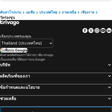
พระตำหนักดอยตุง
สวนกล้วยไม้และฟาร์มผีเสื้อแม่ริม
New Maleena Ville Hotel
B2 Chiang Rai Boutique & Budget
วัดพระสิงห์
วัดพระธาตุลำปางหลวง
Meesuk ChiangRai Hotel
Hop Inn Chiang Rai
ค้นหาโรงแรม
เอเชีย
ประเทศไทย
ภาคเหนือ
เชียงราย
วัดร่องขุ่น
สวนแม่ฟ้าหลวง
ปิง
โรงแรม รสา บูทีค เชียงราย
The Space Hotel SHA Plus
ท่าเรือเชียงของ
ศูนย์ฝึกช้างเชียงดาว
The Space Chiang Rai
Pimann Place
Facebook
Twitter
Insta
Yo
Chiang Rai's Night Market
สามเหลี่ยมทองคำ
โรงแรมลา เบล
Diamond Park Inn Chiangrai & Resort
เลือกประเทศของคุณ
บ่อน้ำพุร้อนสันกำแพง
ทัวร์ชมเมือง
อารียา อินน์ เชียงราย
Tanya Baan Bon Doi
สนามบินแม่ฮ่องสอน
ปางช้างแม่แตง
The Mantrini Chiang Rai-SHA Extra Plus
โรงแรม บ้านล้านนา
เพิ่มบน Google
วัดเจดีย์หลวง
ปางช้างแม่ตะมาน
ค้นหาผลลัพธ์ของเราได้ง่ายๆ: เพิ่ม trivago
Inn Come Hotel Chiang Rai
โกลเด้นแลนด์ โฮเทล
เป็นแหล่งที่มาที่ต้องการบน Google
วนอุทยานน้ำตกขุนกรณ์
เชียงใหม่ไบค์กิ้ง
Nakaraj Princess Chiang Rai - Walking Street
I Am Chiang Rai
บริษัท
สนามบินลำปาง
ปางช้างแม่สา
ไอเฮาส์เชียงราย
บีทูไนท์บาซาเชียงราย
ผลิตภัณฑ์ของเรา
ฟาร์มงูแม่สา
เชียงใหม่เทรคกิ้ง
The White House P&N Hotel Chiang Rai
Orchids Guest House
วัดท่าตอน
วนอุทยานภูชี้ฟ้า
Na Na Doo Homestay
วิลาชา เชียงราย
ข้อกำหนดและนโยบาย
ศูนย์หัตถกรรมกระดาษสาและร่ม
พิพิธภัณฑ์และศูนย์การศึกษาชาวเขา
เดอะนอร์ท โฮเทล
The Villa Chiangrai
ช่วยเหลือ
Ban Huoeisay Airport
Chiang Saen Port
777 Food & Bed
Baan`ingkhway R`ngkhun Baan Ing Kwan, Rongkhun
เอเลเฟ่น เนเจอร์ พาร์ค
Giraffe Women's Tribe
Manonnee
Manonnee Bed & Breakfast