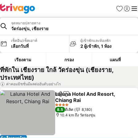
รายการโป
เข้าสู่ร
เมนู
จุดหมายปลายทาง
วัดร่องขุ่น, เชียงราย
เช็คอิน/เช็คเอาท์
ผู้เข้าพักและห้องพัก
เลือกวันที่
2 ผู้เข้าพัก, 1 ห้อง
เรียงตาม
กรอง
แผนที่
ที่พักใน เชียงราย ใกล้ วัดร่องขุ่น (เชียงราย,
ประเทศไทย)
ค่าคอมมิชชั่นมีผลต่ออันดับอย่างไร
Laluna Hotel And Resort,
แชร์
เพิ่มในรายการโปรด
Chiang Rai
4 ดาว
8.5
ดีเลิศ
8,180
10.4 km ถึง วัดร่องขุ่น
ตัวเลือกยอดนิยม