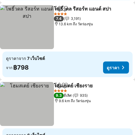
โพธิ์วดล รีสอร์ท แอนด์ สปา
แชร์
เพิ่มในรายการโปรด
4 ดาว
7.4
3,191
13.6 km ถึง วัดร่องขุ่น
ดูราคาจาก
7 เว็บไซต์
฿798
ดูราคา
จาก
โฮมสเตย์ เชียงราย
แชร์
เพิ่มในรายการโปรด
4 ดาว
9.3
ดีเลิศ
935
9.6 km ถึง วัดร่องขุ่น