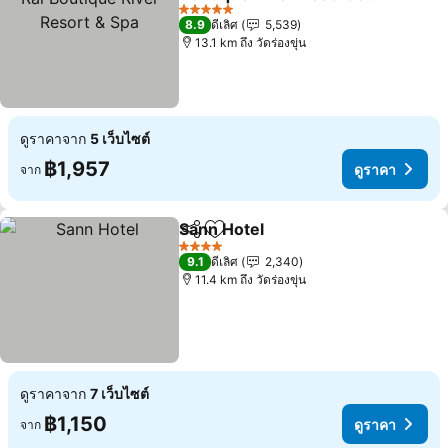
Spa
5 ดาว
8.9
ดีเลิศ
5,539
13.1 km ถึง วัดร่องขุ่น
ดูราคาจาก
5 เว็บไซต์
฿1,957
ดูราคา
จาก
Sann Hotel
แชร์
เพิ่มในรายการโปรด
4 ดาว
9.1
ดีเลิศ
2,340
11.4 km ถึง วัดร่องขุ่น
ดูราคาจาก
7 เว็บไซต์
฿1,150
ดูราคา
จาก