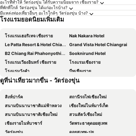
อะไรที่ทำให้ วัดร่องขุ่น ได้รับความนิยมจาก เชียงราย?
ที่พักที่ใกล้ วัดร่องขุ่น ได้แก่อะไรบ้าง?
มีแหล่งท่องเที่ยวอื่นๆ อะไรใกล้ๆ วัดร่องขุ่น บ้าง?
โรงแรมยอดนิยมเพิ่มเติม
โรงแรมเฮอริเทจ เชียงราย
Nak Nakara Hotel
Le Patta Resort & Hotel Chiang Rai
Grand Vista Hotel Chiangrai
B2 Chiang Rai Phahonyothin Boutique & Budget Hotel
Sooknirund Hotel
โรงแรมเวียงอินทร์ เชียงราย
โรงแรมเชียงราย
โรงแรมวังคำ
บีทูเชียงราย
ดูที่น่าเที่ยวมากขึ้น - วัดร่องขุ่น
Adchara Mansion
Work Den
Hi Chiangrai Hotel
Sann Hotel
สิงห์ปาร์ค
สถานีรถไฟเชียงใหม่
Pimann Inn Hotel
Mora Boutique Hotel
สนามบินนานาชาติแม่ฟ้าหลวง
เชียงใหม่ไนท์มาร์เก็ต
Baan Bua Guest House
La Vie En Rose - SHA Plus
สนามบินนานาชาติเชียงใหม่
สวนสัตว์เชียงใหม่
The Riverie by Katathani
Luckswan Resort Chiang Rai - SHA Extra Plus
เชียงรายไนท์บาซาร์
วัดพระธาตุดอยสุเทพ
Chainarai Riverside Recreation Centre
Sabun-Nga Hostel
วัดร่องขุ่น
ดอยสุเทพ-ปุย
Nai Ya Hotel
The Rama Hotel