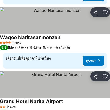
แชร์
เพ
Waqoo Naritasanmonzen
ดูราคา
โรงแรม
4 ดาว
9.5
ดีเลิศ
944
6.6 km ถึง นาริตะโคคุไซคูโค
เลือกวันที่เพื่อดูราคาในวันนั้นๆ
ดูราคา
แชร์
เพ
Grand Hotel Narita Airport
ดูราคา
โรงแรม
2 ดาว