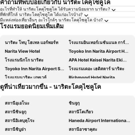
คำถามที่พบบ่อยเกี่ยวกับ นาริตะโคคุไซคูโค
อะไรที่ทำให้ นาริตะโคคุไซคูโค ได้รับความนิยมจาก นาริตะ?
ที่พักที่ใกล้ นาริตะโคคุไซคูโค ได้แก่อะไรบ้าง?
มีแหล่งท่องเที่ยวอื่นๆ อะไรใกล้ๆ นาริตะโคคุไซคูโค บ้าง?
โรงแรมยอดนิยมเพิ่มเติม
นาริตะ โทบุ โฮเทล แอร์พอร์ท
โรงแรมอินเทอร์เนชันแนล การ์เดน
Narita View Hotel
Toyoko Inn Narita Airport Honkan
โรงแรมนิกโก นาริตะ
APA Hotel Keisei Narita Ekimae
Toyoko Inn Narita Airport Shinkan
โรงแรมเดอะ เฮดิสตาร์ นาริตะ
โรงแรมนาริตะ เกทเวย์
Richmond Hotel Narita
ดูที่น่าเที่ยวมากขึ้น - นาริตะโคคุไซคูโค
HOTEL MYSTAYS PREMIER Narita
International Resort Hotel Yurakujo
Narita U-City Hotel
โรงแรมเวลโก นาริตะ
สถานีอุเอโนะ
ชินจูกุ
โรงแรมมาร์โร้ด อินเตอร์เนชั่นแนล นาริตะ
Hilton Tokyo Narita Airport
สถานีชินจูกุ
สถานีโตเกียว
โรงแรมคอมฟอร์ท นาริตะ
9h nine hours Narita Airport
สถานีอิเคบุคุโระ
Haneda Airport International Terminal Station
Asia Hotel Narita
เซ็นเตอร์ โฮเทล นาริตะ
สถานีชิบูย่า
สถานีอาซาคุสะ
ANA Crowne Plaza Narita by IHG
Tabino Hotel EXpress Narita