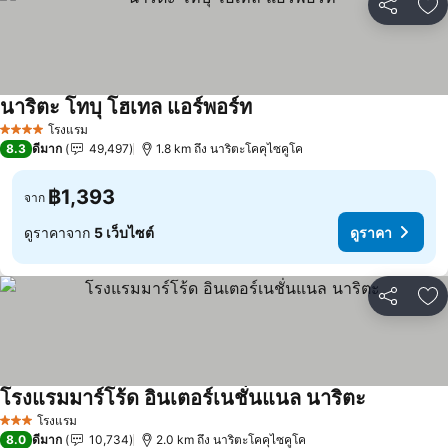
แชร์
เพ
นาริตะ โทบุ โฮเทล แอร์พอร์ท
ดูราคา
โรงแรม
4 ดาว
8.3
ดีมาก
49,497
1.8 km ถึง นาริตะโคคุไซคูโค
฿1,393
จาก
ดูราคาจาก
5 เว็บไซต์
ดูราคา
แชร์
เพ
โรงแรมมาร์โร้ด อินเตอร์เนชั่นแนล นาริตะ
ดูราคา
โรงแรม
3 ดาว
8.0
ดีมาก
10,734
2.0 km ถึง นาริตะโคคุไซคูโค