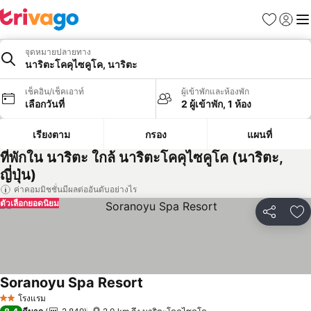
รายการโป
เข้าสู่ร
เมนู
จุดหมายปลายทาง
นาริตะโคคุไซคูโค, นาริตะ
เช็คอิน/เช็คเอาท์
ผู้เข้าพักและห้องพัก
เลือกวันที่
2 ผู้เข้าพัก, 1 ห้อง
เรียงตาม
กรอง
แผนที่
ที่พักใน นาริตะ ใกล้ นาริตะโคคุไซคูโค (นาริตะ,
ญี่ปุ่น)
ค่าคอมมิชชั่นมีผลต่ออันดับอย่างไร
ตัวเลือกยอดนิยม
แชร์
เพ
Soranoyu Spa Resort
ดูราคา
โรงแรม
2 ดาว