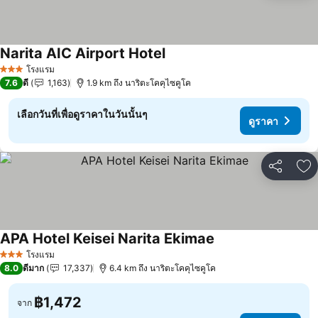
Narita AIC Airport Hotel
ดูราคา
โรงแรม
3 ดาว
7.6
ดี
1,163
1.9 km ถึง นาริตะโคคุไซคูโค
เลือกวันที่เพื่อดูราคาในวันนั้นๆ
ดูราคา
แชร์
เพ
APA Hotel Keisei Narita Ekimae
ดูราคา
โรงแรม
3 ดาว
8.0
ดีมาก
17,337
6.4 km ถึง นาริตะโคคุไซคูโค
฿1,472
จาก