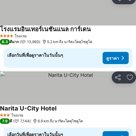
แชร์
เพ
โรงแรมอินเทอร์เนชันแนล การ์เดน
ดูราคา
โรงแรม
4 ดาว
8.3
ดีมาก
13,993
5.2 km ถึง นาริตะโคคุไซคูโค
เลือกวันที่เพื่อดูราคาในวันนั้นๆ
ดูราคา
แชร์
เพ
Narita U-City Hotel
ดูราคา
โรงแรม
3 ดาว
7.9
ดี
7,144
6.9 km ถึง นาริตะโคคุไซคูโค
เลือกวันที่เพื่อดูราคาในวันนั้นๆ