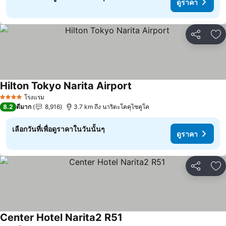
ดูราคา
แชร์
เพ
Hilton Tokyo Narita Airport
ดูราคา
โรงแรม
4 ดาว
8.2
ดีมาก
8,916
3.7 km ถึง นาริตะโคคุไซคูโค
เลือกวันที่เพื่อดูราคาในวันนั้นๆ
ดูราคา
แชร์
เพ
Center Hotel Narita2 R51
ดูราคา