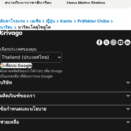
สนามบินนานาชาตินาริตะ
Ueno Metro Station
Nine Hours Narita
Soranoyu Spa Resort
Kawaguchi Lake
International Airport Haneda
HOTEL R9 The Yard Narita Kukou Nishi
Meet Inn Narita
สถานีกินซ่า
Shibuya
Karin Doo Hotel
ホテルチャハヤ
ค้นหาโรงแรม
เอเชีย
ญี่ปุ่น
Kanto
Präfektur Chiba
นาริตะ
นาริตะโคคุไซคูโค
อุเอะโนะ
สถานีชินนากาว่า
แกลม ลอดจ์ - โฮสเทล
Kamata Station
Shiga - kogen
Facebook
Twitter
Insta
Yo
Okachimachi Station
สถานีนิปโปริ
เลือกประเทศของคุณ
สถานีรปปงหงิ
กาล่า ยูซาวะ
Tokyo Disneyland
Kawasaki Station
เพิ่มบน Google
Echigo Yuzawa Hot Spring
Nishi-Nippori Metro Station
ค้นหาผลลัพธ์ของเราได้ง่ายๆ: เพิ่ม trivago
เป็นแหล่งที่มาที่ต้องการบน Google
ทะเลสาบคาวากุจิ
Tokyo Metro Station
บริษัท
Omiya Station
สถานีอากิฮาบาระ
ผลิตภัณฑ์ของเรา
Ginza Metro Station
บ่อน้ำร้อนคุซัทสึ
นาริตะโคคุไซคูโค
Utsunomiya Station
ข้อกำหนดและนโยบาย
Odawara Station
Gotemba Premium Outlets
ช่วยเหลือ
Yokohama Station
Hatchōbori Metro Station
สถานีโอชาโนมิซุ
ภูเขาฟูจิ