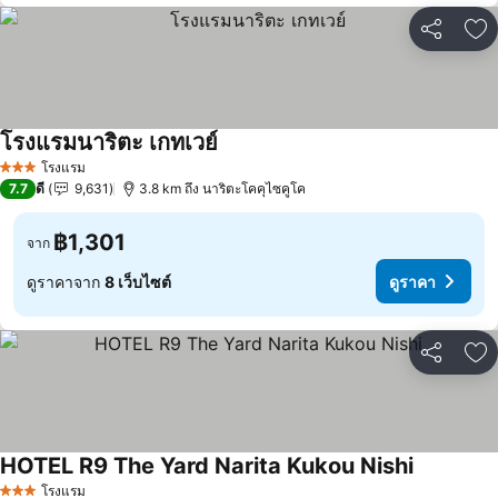
แชร์
เพ
โรงแรมนาริตะ เกทเวย์
ดูราคา
โรงแรม
3 ดาว
7.7
ดี
9,631
3.8 km ถึง นาริตะโคคุไซคูโค
฿1,301
จาก
ดูราคาจาก
8 เว็บไซต์
ดูราคา
แชร์
เพ
HOTEL R9 The Yard Narita Kukou Nishi
ดูราคา
โรงแรม