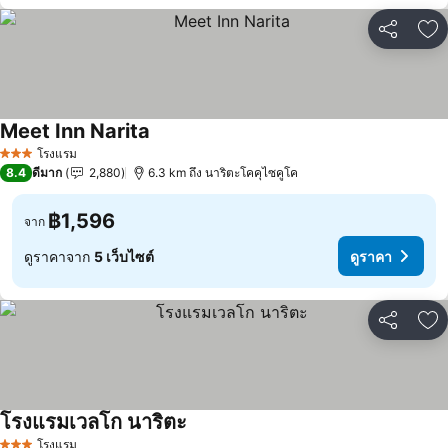
แชร์
เพ
Meet Inn Narita
ดูราคา
โรงแรม
3 ดาว
8.4
ดีมาก
2,880
6.3 km ถึง นาริตะโคคุไซคูโค
฿1,596
จาก
ดูราคาจาก
5 เว็บไซต์
ดูราคา
แชร์
เพ
โรงแรมเวลโก นาริตะ
ดูราคา
โรงแรม