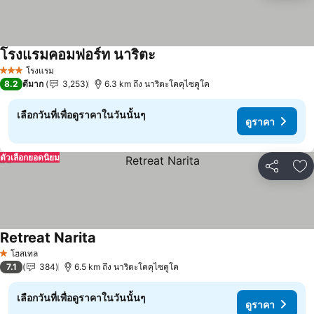
โรงแรมคอมฟอร์ท นาริตะ
ดูราคา
โรงแรม
3 ดาว
8.2
ดีมาก
3,253
6.3 km ถึง นาริตะโคคุไซคูโค
เลือกวันที่เพื่อดูราคาในวันนั้นๆ
ดูราคา
ตัวเลือกยอดนิยม
แชร์
เพ
Retreat Narita
ดูราคา
โฮสเทล
1 ดาว
7.1
384
6.5 km ถึง นาริตะโคคุไซคูโค
เลือกวันที่เพื่อดูราคาในวันนั้นๆ
ดูราคา