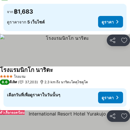
฿1,683
จาก
ดูราคาจาก
5 เว็บไซต์
ดูราคา
แชร์
เพ
โรงแรมนิกโก นาริตะ
ดูราคา
โรงแรม
4 ดาว
8.6
ดีเลิศ
37,203
2.3 km ถึง นาริตะโคคุไซคูโค
เลือกวันที่เพื่อดูราคาในวันนั้นๆ
ดูราคา
ตัวเลือกยอดนิยม
แชร์
เพ