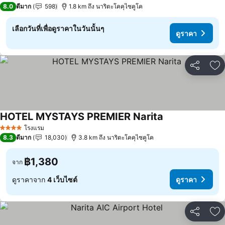
3 ดาว
8.0
ดีมาก
598
1.8 km ถึง นาริตะโคคุไซคูโค
เลือกวันที่เพื่อดูราคาในวันนั้นๆ
ดูราคา
แชร์
เพ
HOTEL MYSTAYS PREMIER Narita
ดูราคา
โรงแรม
4 ดาว
8.3
ดีมาก
18,030
3.8 km ถึง นาริตะโคคุไซคูโค
฿1,380
จาก
ดูราคาจาก
4 เว็บไซต์
ดูราคา
แชร์
เพ