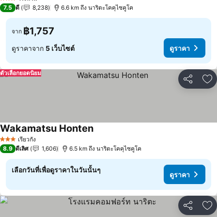
3 ดาว
7.5
ดี
8,238
6.6 km ถึง นาริตะโคคุไซคูโค
฿1,757
จาก
ดูราคาจาก
5 เว็บไซต์
ดูราคา
ตัวเลือกยอดนิยม
แชร์
เพ
Wakamatsu Honten
ดูราคา
เรียวกัง
3 ดาว
8.9
ดีเลิศ
1,606
6.5 km ถึง นาริตะโคคุไซคูโค
เลือกวันที่เพื่อดูราคาในวันนั้นๆ
ดูราคา
แชร์
เพ