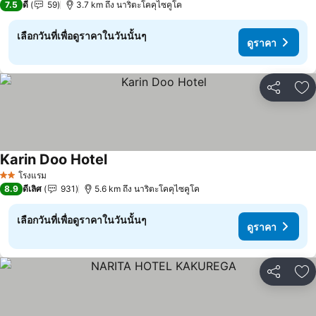
7.5
ดี
59
3.7 km ถึง นาริตะโคคุไซคูโค
เลือกวันที่เพื่อดูราคาในวันนั้นๆ
ดูราคา
แชร์
เพ
Karin Doo Hotel
ดูราคา
โรงแรม
2 ดาว
8.9
ดีเลิศ
931
5.6 km ถึง นาริตะโคคุไซคูโค
เลือกวันที่เพื่อดูราคาในวันนั้นๆ
ดูราคา
แชร์
เพ