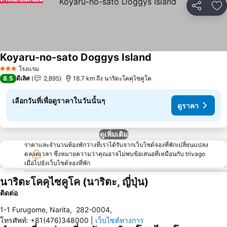
แชร์
เพ
Koyaru-no-sato Doggys Island
ดูราคา
โรงแรม
3 ดาว
8.5
ดีเลิศ
2,895
18.7 km ถึง นาริตะโคคุไซคูโค
เลือกวันที่เพื่อดูราคาในวันนั้นๆ
ดูราคา
ดูเพิ่มเติม
ราคาและจำนวนห้องพักว่างที่เราได้รับจากเว็บไซต์จองที่พักเปลี่ยนแปลง
ตลอดเวลา ซึ่งหมายความว่าคุณอาจไม่พบข้อเสนอที่เหมือนกับ trivago
เมื่อไปยังเว็บไซต์จองที่พัก
นาริตะโคคุไซคูโค (นาริตะ, ญี่ปุ่น)
ติดต่อ
1-1 Furugome, Narita
,
282-0004
,
โทรศัพท์
:
+81(476)348000
|
เว็บไซต์ทางการ