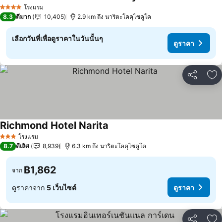
ดูราคา
โรงแรม
4 ดาว
8.3
ดีมาก
10,405
2.9 km ถึง นาริตะโคคุไซคูโค
เลือกวันที่เพื่อดูราคาในวันนั้นๆ
ดูราคา
แชร์
เพ
Richmond Hotel Narita
ดูราคา
โรงแรม
3 ดาว
8.7
ดีเลิศ
8,939
6.3 km ถึง นาริตะโคคุไซคูโค
฿1,862
จาก
ดูราคาจาก
5 เว็บไซต์
ดูราคา