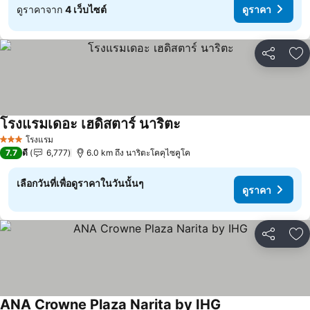
ดูราคาจาก
4 เว็บไซต์
ดูราคา
แชร์
เพ
โรงแรมเดอะ เฮดิสตาร์ นาริตะ
ดูราคา
โรงแรม
3 ดาว
7.7
ดี
6,777
6.0 km ถึง นาริตะโคคุไซคูโค
เลือกวันที่เพื่อดูราคาในวันนั้นๆ
ดูราคา
แชร์
เพ
ANA Crowne Plaza Narita by IHG