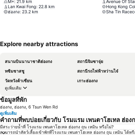
M+
:
21.9
km
Avenue Of Sta
Lan Kwai Fong
:
22.8
km
Hong Kong Co
ฮ่องกง
:
23.2
km
Sha Tin Racec
Explore nearby attractions
สนามบินนานาชาติฮ่องกง
สถานีจิมซาจุ่ย
ทซิมชาสชู
สถานีรถไฟฟ้าหว่านไจ๋
วัดหวังต้าเซียน
เกาะฮ่องกง
ดูเพิ่มเติม
ข้อมูลที่พัก
ฮ่องกง, ฮ่องกง, 6 Tsun Wen Rd
ดูเพิ่มเติม
คำถามที่พบบ่อยเกี่ยวกับ โรมแรม เพนตาโฮเทล ฮ่องก
มีสระว่ายน้ำที่ โรงแรม เพนตาโฮเทล ฮ่องกง ถุน เหมิน หรือไม่?
สามารถนำสัตว์เลี้ยงเข้าพักที่โรงแรม เพนตาโฮเทล ฮ่องกง ถุน เหมิน ได้หรื