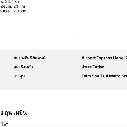
rs
:
23.7
km
liseum
:
24
km
ourse
:
24.1
km
ขยายแผนที่
ฮ่องกงดิสนีย์แลนด์
Airport Express Hong 
สถานีมงก๊ก
อำเภอFutian
เกาลูน
Tsim Sha Tsui Metro St
ง ถุน เหมิน
อไม่?