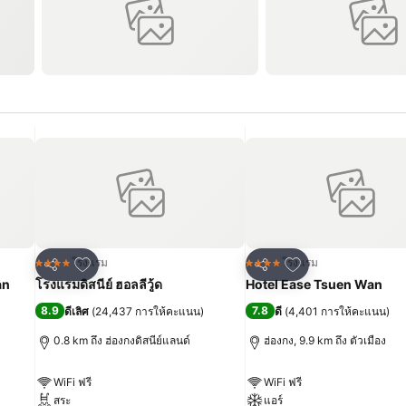
เพิ่มในรายการโปรด
เพิ่มในรายการโปร
โรงแรม
โรงแรม
4 ดาว
4 ดาว
แชร์
แชร์
an
โรงแรมดิสนีย์ ฮอลลีวู้ด
Hotel Ease Tsuen Wan
8.9
7.8
ดีเลิศ
(
24,437 การให้คะแนน
)
ดี
(
4,401 การให้คะแนน
)
0.8 km ถึง ฮ่องกงดิสนีย์แลนด์
ฮ่องกง, 9.9 km ถึง ตัวเมือง
WiFi ฟรี
WiFi ฟรี
สระ
แอร์