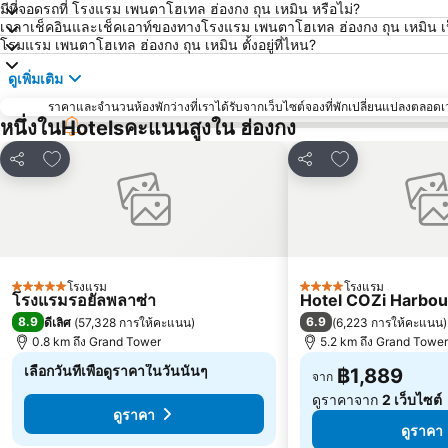
มีที่จอดรถที่ โรงแรม เพนตาโฮเทล ฮ่องกง ถุน เหมิน หรือไม่?
เวลาเช็คอินและเช็คเอาท์ของทางโรงแรม เพนตาโฮเทล ฮ่องกง ถุน เหมิน เป
โรมแรม เพนตาโฮเทล ฮ่องกง ถุน เหมิน ตั้งอยู่ที่ไหน?
ดูเพิ่มเติม
ราคาและจำนวนห้องพักว่างที่เราได้รับจากเว็บไซต์จองที่พักเปลี่ยนแปลงตลอดเวล
หนึ่งในHotelsคะแนนสูงใน ฮ่องกง
เพิ่มในรายการโปรด
เพิ่มในรายการโ
แชร์
แชร์
โรงแรม
โรงแรม
5 ดาว
4 ดาว
โรงแรมรอยัลพลาซ่า
Hotel COZi Harbou
8.9
6.9
ดีเลิศ
(
57,328 การให้คะแนน
)
(
6,223 การให้คะแนน
)
0.8 km ถึง Grand Tower
5.2 km ถึง Grand Tower
เลือกวันที่เพื่อดูราคาในวันนั้นๆ
฿1,889
จาก
ดูราคาจาก
2 เว็บไซต์
ดูราคา
ดูราคา