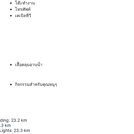
โต๊ะทำงาน
โทรศัพท์
เคเบิลทีวี
เสื้อคลุมอาบน้ำ
กิจกรรมสำหรับคุณหนูๆ
lding
:
23.2
km
.3
km
Lights
:
23.3
km