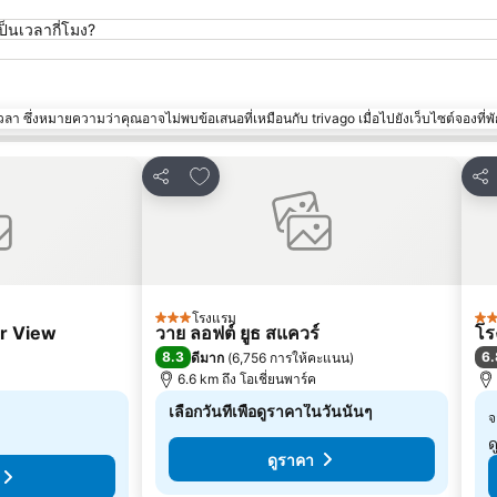
็นเวลากี่โมง?
า ซึ่งหมายความว่าคุณอาจไม่พบข้อเสนอที่เหมือนกับ trivago เมื่อไปยังเว็บไซต์จองที่พั
ปรด
เพิ่มในรายการโปรด
แชร์
แชร
โรงแรม
3 ดาว
3 
r View
วาย ลอฟต์ ยูธ สแควร์
โร
8.3
6.
ดีมาก
(
6,756 การให้คะแนน
)
6.6 km ถึง โอเชี่ยนพาร์ค
เลือกวันที่เพื่อดูราคาในวันนั้นๆ
จ
ด
ดูราคา