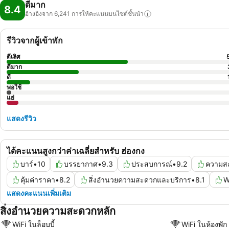
ดีมาก
8.4
อ้างอิงจาก 6,241
การให้คะแนนบนไซต์ชั้นนำ
รีวิวจากผู้เข้าพัก
ดีเลิศ
ดีมาก
ดี
พอใช้
แย่
แสดงรีวิว
ได้คะแนนสูงกว่าค่าเฉลี่ยสำหรับ ฮ่องกง
บาร์
•
10
บรรยากาศ
•
9.3
ประสบการณ์
•
9.2
ความส
คุ้มค่าราคา
•
8.2
สิ่งอำนวยความสะดวกและบริการ
•
8.1
W
แสดงคะแนนเพิ่มเติม
สิ่งอำนวยความสะดวกหลัก
WiFi ในล็อบบี้
WiFi ในห้องพัก