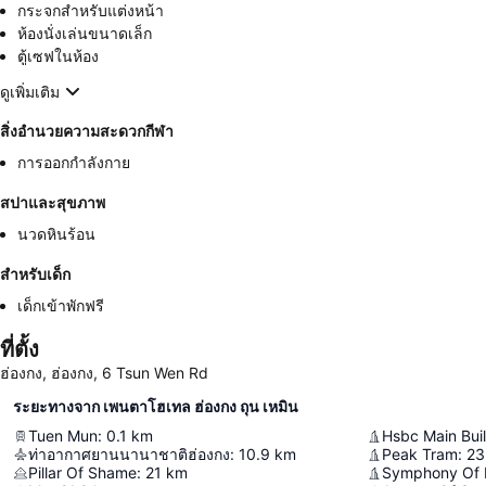
กระจกสำหรับแต่งหน้า
ห้องนั่งเล่นขนาดเล็ก
ตู้เซฟในห้อง
ดูเพิ่มเติม
สิ่งอำนวยความสะดวกกีฬา
การออกกำลังกาย
สปาและสุขภาพ
นวดหินร้อน
สำหรับเด็ก
เด็กเข้าพักฟรี
ที่ตั้ง
ฮ่องกง, ฮ่องกง, 6 Tsun Wen Rd
ระยะทางจาก เพนตาโฮเทล ฮ่องกง ถุน เหมิน
Tuen Mun
:
0.1
km
Hsbc Main Bui
ท่าอากาศยานนานาชาติฮ่องกง
:
10.9
km
Peak Tram
:
23
Pillar Of Shame
:
21
km
Symphony Of 