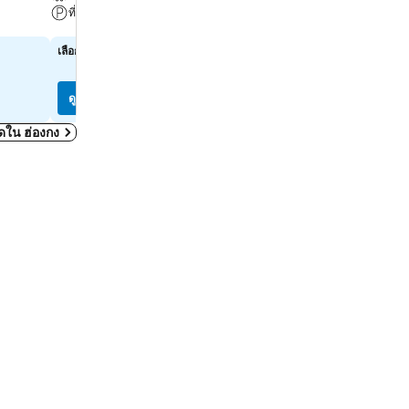
ที่จอดรถ
สปา
ดูราคา
ดูราคา
เลือกวันที่เพื่อดูราคาในวันนั้นๆ
฿1,912
จาก
ดูราคาจาก
8 เว็บไซต์
ดูราคา
ดูราคา
หมดใน ฮ่องกง