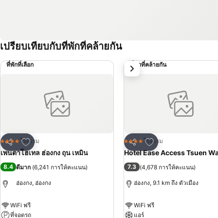
เปรียบเทียบกับที่พักที่คล้ายกัน
ที่พักที่เลือก
ที่พักที่คล้ายกัน
ถัดไป
เพิ่มในรายการโปรด
เพิ่มในรายการโปรด
โรงแรม
โรงแรม
4 ดาว
4 ดาว
แชร์
แชร์
เพนตาโฮเทล ฮ่องกง ถุน เหมิน
Hotel Ease Access Tsuen W
8.4
7.3
ดีมาก
(
6,241 การให้คะแนน
)
(
4,678 การให้คะแนน
)
ฮ่องกง, ฮ่องกง
ฮ่องกง, 9.1 km ถึง ตัวเมือง
WiFi ฟรี
WiFi ฟรี
ที่จอดรถ
แอร์