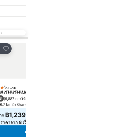
ก
เพิ่มในรายการโปรด
เพิ่มในรายการโปรด
์
แชร์
โรงแรม
โรงแรม
ดาว
5 ดาว
งแรมแรมเบลอร์ การ์เด้น
Rosewood Hong Kong
8
9.3
(
6,887 การให้คะแนน
)
ดีเลิศ
(
8,273 การให้คะแนน
)
6.7 km ถึง Grand Tower
ฮ่องกง, 2.0 km ถึง ตัวเมือง
฿1,239
฿33,592
าก
จาก
ูราคาจาก
8 เว็บไซต์
ดูราคาจาก
1 เว็บไซต์
ดูราคา
ดูราคา