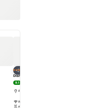
ด
เพิ่มในรายการโปรด
เพิ่มในรายการโ
โรงแรม
โรงแรม
4 ดาว
4 ดาว
แชร์
แชร์
Disney Explorers Lodge
โรงแรมแพนด้า
9.1
8.3
ดีเลิศ
(
11,877 การให้คะแนน
)
ดีมาก
(
37,593 การให้ค
ฮ่องกง, 13.0 km ถึง ตัวเมือง
7.7 km ถึง Grand Tower
WiFi ฟรี
WiFi ฟรี
สระ
สระ