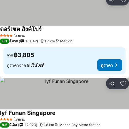
แชร์
เพ
ดอร์เซต สิงค์โปร์
โรงแรม
4 ดาว
8.1
ดีมาก
16,042
1.7 km ถึง Merlion
฿3,805
จาก
ดูราคาจาก
8 เว็บไซต์
ดูราคา
แชร์
เพ
lyf Funan Singapore
โรงแรม
4 ดาว
8.5
ดีเลิศ
12,023
1.8 km ถึง Marina Bay Metro Station