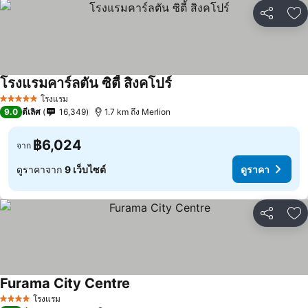
แชร์
เพ
โรงแรมคาร์ลตัน ซิตี้ สิงคโปร์
โรงแรม
5 ดาว
9.0
ดีเลิศ
16,349
1.7 km ถึง Merlion
฿6,024
จาก
ดูราคาจาก
9 เว็บไซต์
ดูราคา
แชร์
เพ
Furama City Centre
โรงแรม
4 ดาว