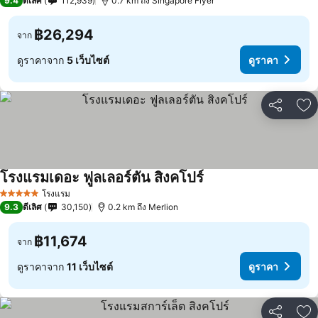
9.4
ดีเลิศ
112,939
0.7 km ถึง Singapore Flyer
฿26,294
จาก
ดูราคาจาก
5 เว็บไซต์
ดูราคา
แชร์
เพ
โรงแรมเดอะ ฟูลเลอร์ตัน สิงคโปร์
โรงแรม
5 ดาว
9.3
ดีเลิศ
30,150
0.2 km ถึง Merlion
฿11,674
จาก
ดูราคาจาก
11 เว็บไซต์
ดูราคา