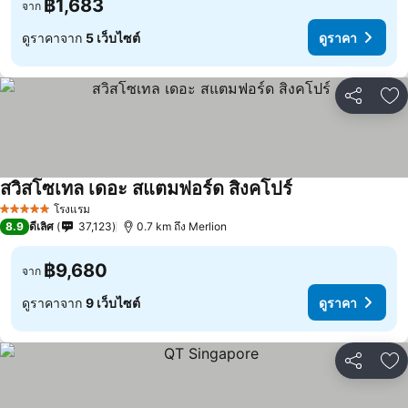
฿1,683
จาก
ดูราคาจาก
5 เว็บไซต์
ดูราคา
แชร์
เพ
สวิสโซเทล เดอะ สแตมฟอร์ด สิงคโปร์
โรงแรม
5 ดาว
8.9
ดีเลิศ
37,123
0.7 km ถึง Merlion
฿9,680
จาก
ดูราคาจาก
9 เว็บไซต์
ดูราคา
แชร์
เพ