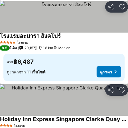
แชร์
เพ
โรงแรมอะมารา สิงคโปร์
โรงแรม
5 ดาว
8.5
ดีเลิศ
20,157
1.8 km ถึง Merlion
฿6,487
จาก
ดูราคาจาก
11 เว็บไซต์
ดูราคา
แชร์
เพ
Holiday Inn Express Singapore Clarke Quay By Ihg
โรงแรม
4 ดาว