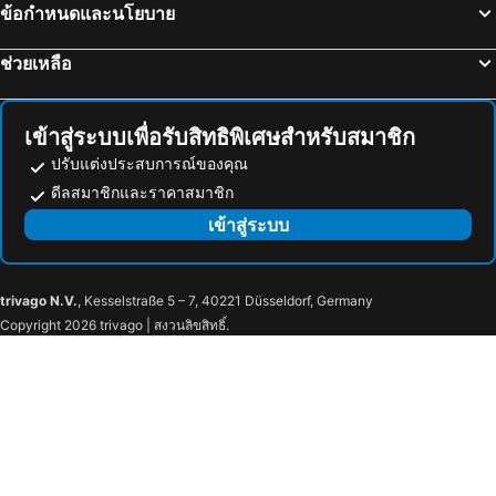
ข้อกำหนดและนโยบาย
Marina Bay Street Circuit
มัสยิดสุลตาน
Beverly Hotels Elements
โรงแรมโอเอเชีย ดาวน์ทาวน์ สิงคโปร์
Buona Vista MRT Station
ท่าเรือสิงค์โปร์
Dusit Thani Laguna Singapore
โรงแรมแกรนด์ เซ็นทรัล
ช่วยเหลือ
โบ็ทคีย์
Singapore Flyer
เดอะ เวสทิน สิงคโปร์
แอสคอท ราฟเฟิลส์ เพลส สิงคโปร์
ซันเทคสิงค์โปร์ อินเตอร์เนชั่นแนลคอนเวนชั่นแอนด์เอ็กซ์ฮิบิชั่นเซนเตอร์
Dhoby Ghaut Metro Station
โรงแรมเดอะ ฟูลเลอร์ตัน เบย์
Wink @ McCallum Street
เข้าสู่ระบบเพื่อรับสิทธิพิเศษสำหรับสมาชิก
Promenade Metro Station
Stadium Metro Station
The Clan Hotel Singapore by Far East Hospitality
โซฟิเทล สิงคโปร์ ซิตี้เซ็นเตอร์
ปรับแต่งประสบการณ์ของคุณ
Ang Mo Kio - AMK
Woodlands MRT Station
โรงแรมสการ์เล็ต สิงคโปร์
Maxwell Reserve Singapore, Autograph Collection
ดีลสมาชิกและราคาสมาชิก
KSL City Mall
Raffles Place Metro Station
Orchid Hotel
เฮอร์ริเทจ อพาร์ทเมนท์ แอท ไชน่าทาวน์
เข้าสู่ระบบ
National Museum of Singapore
Nicoll Highway MRT Station
เมอเคียวร์ สิงคโปร์ บูกิส
Hotel Sakura by Venue
Mustafa Centre
HarbourFront Metro Station
โรงแรมกำเล้ง
W Singapore - Sentosa Cove
trivago N.V.
, Kesselstraße 5 – 7, 40221 Düsseldorf, Germany
West Coast Walk
City Tour of Singapore
Republic of Singapore Yacht Club
The Noble Hotel
Copyright 2026 trivago | สงวนลิขสิทธิ์.
Singapore City Hop-on Hop-off Tour - City Loop
Nagore Durgha Shrine
โรงแรมลิงก์
Aloft Singapore Novena
Lau Pa Sat
Telok Ayer Market
The Quay Hotel Little India
GoStay Hotel
NTUC Centre
Bayfront Metro Station
แมนดาริน โอเรียนเต็ล สิงคโปร์
The Serangoon House Little India, Singapore, a Tribute Portfolio Hotel
Telok Ayer Metro Station
Keppel Bay View
Hotel Clover 7
MRT - Mass Rapid Transport
Downtown Metro Station