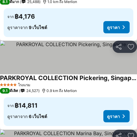
8.1
ดีมาก
25,488
1.0 km ถึง Merlion
฿4,176
จาก
ดูราคาจาก
9 เว็บไซต์
ดูราคา
แชร์
เพ
PARKROYAL COLLECTION Pickering, Singapore
โรงแรม
5 ดาว
9.1
ดีเลิศ
24,527
0.9 km ถึง Merlion
฿14,811
จาก
ดูราคาจาก
6 เว็บไซต์
ดูราคา