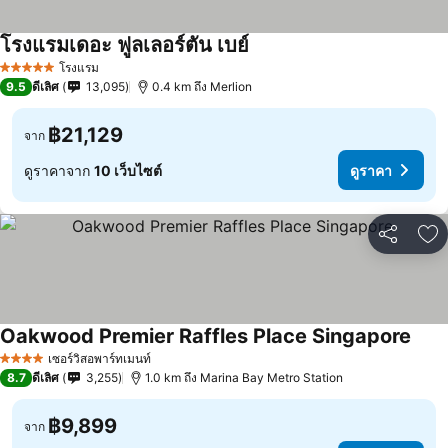
โรงแรมเดอะ ฟูลเลอร์ตัน เบย์
โรงแรม
5 ดาว
9.5
ดีเลิศ
13,095
0.4 km ถึง Merlion
฿21,129
จาก
ดูราคาจาก
10 เว็บไซต์
ดูราคา
แชร์
เพ
Oakwood Premier Raffles Place Singapore
เซอร์วิสอพาร์ทเมนท์
4 ดาว
8.7
ดีเลิศ
3,255
1.0 km ถึง Marina Bay Metro Station
฿9,899
จาก