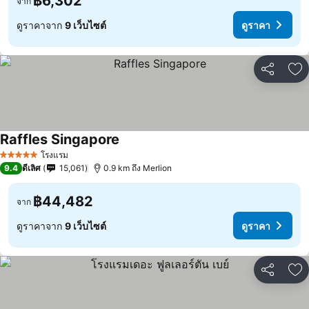
฿6,302
จาก
ดูราคาจาก
9 เว็บไซต์
ดูราคา
แชร์
เพ
Raffles Singapore
โรงแรม
5 ดาว
9.4
ดีเลิศ
15,061
0.9 km ถึง Merlion
฿44,482
จาก
ดูราคาจาก
9 เว็บไซต์
ดูราคา
แชร์
เพ