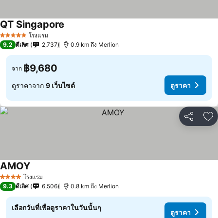
QT Singapore
โรงแรม
5 ดาว
9.2
ดีเลิศ
2,737
0.9 km ถึง Merlion
฿9,680
จาก
ดูราคาจาก
9 เว็บไซต์
ดูราคา
แชร์
เพ
AMOY
โรงแรม
4 ดาว
9.3
ดีเลิศ
6,506
0.8 km ถึง Merlion
เลือกวันที่เพื่อดูราคาในวันนั้นๆ
ดูราคา