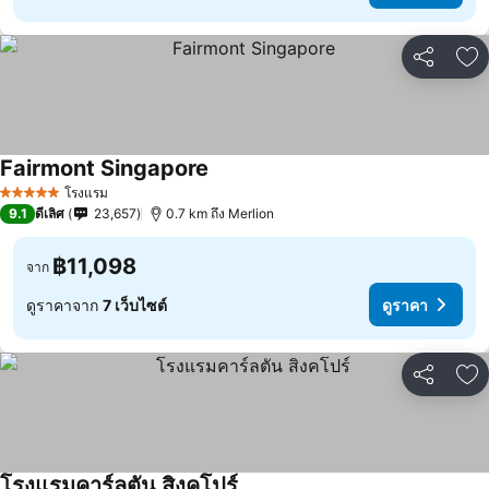
แชร์
เพ
Fairmont Singapore
โรงแรม
5 ดาว
9.1
ดีเลิศ
23,657
0.7 km ถึง Merlion
฿11,098
จาก
ดูราคาจาก
7 เว็บไซต์
ดูราคา
แชร์
เพ
โรงแรมคาร์ลตัน สิงคโปร์