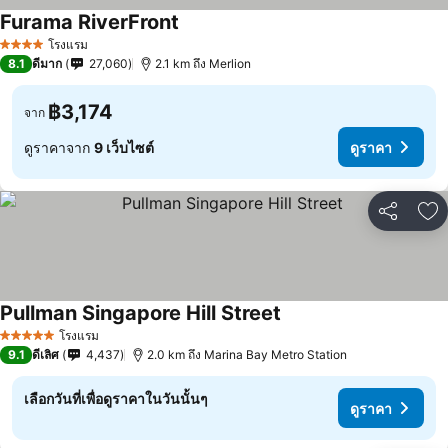
Furama RiverFront
โรงแรม
4 ดาว
8.1
ดีมาก
27,060
2.1 km ถึง Merlion
฿3,174
จาก
ดูราคาจาก
9 เว็บไซต์
ดูราคา
แชร์
เพ
Pullman Singapore Hill Street
โรงแรม
5 ดาว
9.1
ดีเลิศ
4,437
2.0 km ถึง Marina Bay Metro Station
เลือกวันที่เพื่อดูราคาในวันนั้นๆ
ดูราคา