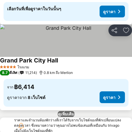
เลือกวันที่เพื่อดูราคาในวันนั้นๆ
ดูราคา
แชร์
เพ
Grand Park City Hall
โรงแรม
5 ดาว
8.7
ดีเลิศ
11,214
0.8 km ถึง Merlion
฿6,414
จาก
ดูราคาจาก
8 เว็บไซต์
ดูราคา
ดูเพิ่มเติม
ราคาและจำนวนห้องพักว่างที่เราได้รับจากเว็บไซต์จองที่พักเปลี่ยนแปลง
ตลอดเวลา ซึ่งหมายความว่าคุณอาจไม่พบข้อเสนอที่เหมือนกับ trivago
เมื่อไปยังเว็บไซต์จองที่พัก