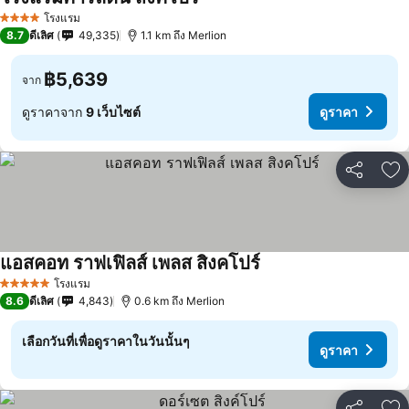
โรงแรม
4 ดาว
8.7
ดีเลิศ
49,335
1.1 km ถึง Merlion
฿5,639
จาก
ดูราคาจาก
9 เว็บไซต์
ดูราคา
แชร์
เพ
แอสคอท ราฟเฟิลส์ เพลส สิงคโปร์
โรงแรม
5 ดาว
8.6
ดีเลิศ
4,843
0.6 km ถึง Merlion
เลือกวันที่เพื่อดูราคาในวันนั้นๆ
ดูราคา