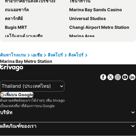
ท่าอากาศยานสิงคโปร์ชางงี
ไชน่าทาวน์
ฮิลตัน การ์เดน อินน์ สิงคโปร์ เซรังกูน
Citadines Connect City Centre Singapore
ถนนออชาร์ด
Marina Bay Sands Casino
Travelodge Harbourfront Singapore
Hotel Mi Rochor
คลาร์กคีย์
Universal Studios
Hotel NuVe Urbane
โรงแรมเดอะ ฟูลเลอร์ตัน สิงคโปร์
Bugis MRT
Changi Airport Metro Station
ST Signature Chinatown
Holiday Inn Singapore Orchard City Centre By Ihg
เลโก้แลนด์ มาเลเซีย
Marina Area
Hotel Mi Bencoolen
Hotel Yan
Orchard Central
เซนโตซ่า
Hotel Chancellor@Orchard
Royal Plaza on Scotts
สิงค์โปร์เอ็กซ์โป
Bayfront MRT Station
Hotel 1900 Express Chinatown
โรงแรมคาร์ลตัน สิงคโปร์
ค้นหาโรงแรม
เอเชีย
สิงคโปร์
สิงคโปร์
Marina Bay Metro Station
สถานีลาเวนเดอร์
มารีน่าเบย์แซนส์สไกย์พาร์ค
โรงแรมจี สิงคโปร์
Grand Park City Hall
Geylang Serai Market
Tanjong Pagar MRT Station
สวิสโซเทล เดอะ สแตมฟอร์ด สิงคโปร์
ST Signature Tanjong Pagar
Facebook
Twitter
Insta
Yo
Orchard MRT Station
Kallang MRT Station
โรงแรมอะมารา สิงคโปร์
Crowne Plaza Changi Airport By Ihg
Marina Bay Metro Station
Gardens by the Bay
Dao by Dorsett AMTD Singapore
Capri by Fraser China Square, Singapore
เพิ่มบน Google
Chinatown Heritage Centre
Clarke Quay Metro Station
M Hotel Singapore City Centre
โรงแรมเจย์ลีน 1918
ค้นหาผลลัพธ์ของเราได้ง่ายๆ: เพิ่ม trivago
เป็นแหล่งที่มาที่ต้องการบน Google
Outram MRT Station
บูกิส
ibis budget Singapore Ruby
Pan Pacific Singapore
บริษัท
ลิตเติ้ลอินเดีย
Changi
โรงแรมวิลเลจ ชางงี
คาปริ บาย เฟรเซอร์ ชางงี ซิตี้
Merlion Park
Suntec City Mall
โรงแรมโรเบิร์ตสัน คีย์
โรงแรมแอมบาสเดอร์ ทรานซิต เทอร์มินอล 2
ผลิตภัณฑ์ของเรา
Vivo City
Katong
Butternut Tree Hotel
The Ritz-Carlton, Millenia Singapore