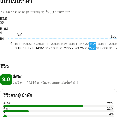
แนวโน้มราคา
อ้างอิงจากราคาต่ำสุดบน trivago ใน 30 วันที่ผ่านมา
฿3,8
56
฿1,93
Mercredi, Août 12
฿3,856
0
Jeudi, Août 20
฿3,522
Samedi, Août 15
฿3,110
Dimanche, Août 16
฿3,072
Août
Lundi, Août 24
฿2,901
Dimanche, Août 09
฿2,881
Jeudi, Août 13
฿2,792
Lundi, Août 17
฿2,647
Lundi, Août 10
฿2,597
Mardi, Août 11
฿2,574
Mardi, Août 18
฿2,526
Mercredi, Août 19
฿2,533
Mercredi, Août
฿2,534
Jeudi, Août 
฿2,517
Vendredi, Août 14
฿2,472
Mardi, Août 25
฿2,464
Sep
Vendredi, Août 21
฿2,426
Samedi, Août 22
฿2,429
Dimanche, Août 23
฿2,385
Vendredi, 
฿2,370
Samedi, 
฿2,371
Lundi
฿2,3
Dimanc
฿2,350
Mar
฿2
฿0
Di
Lu
Ma
Me
Je
Ve
Sa
Di
Lu
Ma
Me
Je
Ve
Sa
Di
Lu
Ma
Me
Je
Ve
Sa
Di
Lu
Ma
M
09
10
11
12
13
14
15
16
17
18
19
20
21
22
23
24
25
26
27
28
29
30
31
01
0
รีวิว
ดีเลิศ
9.0
อ้างอิงจาก 11,514
การให้คะแนนบนไซต์ชั้นนำ
รีวิวจากผู้เข้าพัก
ดีเลิศ
72
%
ดีมาก
23
%
ดี
3
%