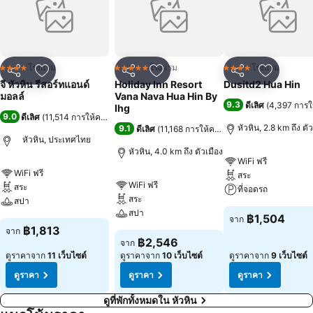
ตอบสนองความต้องการของแขกผู้เข้าพักทั้งชาวไทยและต่างชาติ ที่ต้องการ
มองหาสถานที่หลีกเร้นจากวิถีชีวิตในเมืองที่เร่งรีบและวุ่นวาย ห้องพักหรูหรา
และห้องสวีทจำนวน 79 ห้องของเรามีสิ่งอำนวยความสะดวกครบครัน ส่วน
ร้านอาหารภายในรีสอร์ทและบาร์ริมสระว่ายน้ำของเราก็มีสภาพแวดล้อมที่
จะทำให้ท่านได้เพลิดเพลินกับความสะอาด สบาย และบริการอย่างเป็น
โรงแรม
โรงแรม
โรงแรม
4 ดาว
5 ดาว
4 ดาว
แชร์
เพิ่มในรายการโปรด
แชร์
เพิ่มในรายการโปรด
แชร์
เพิ่มในร
กันเอง เราต้องการให้ท่านได้สัมผัสประสบการณ์ท่ามกลางบรรยากาศพิเศษ
จี หัวหิน รีสอร์ทแอนด์
Holiday Inn Resort
Dusitd2 Hua Hin
ที่เรารังสรรค์ขึ้น รวมถึงสระว่ายน้ำระบบเกลือขนาดใหญ่ของเราที่จะช่วย
มอลล์
Vana Nava Hua Hin By
9.3
ดีเลิศ
(
4,397 การ
ให้ท่านมีโอกาสได้ผ่อนคลายสบายๆ
Ihg
9.0
ดีเลิศ
(
11,514 การให้คะแนน
)
หัวหิน, 2.8 km ถึง ตั
9.1
ดีเลิศ
(
11,168 การให้คะแนน
)
หัวหิน, ประเทศไทย
หัวหิน, 4.0 km ถึง ตัวเมือง
WiFi ฟรี
WiFi ฟรี
สระ
WiFi ฟรี
สระ
ที่จอดรถ
สระ
สปา
สปา
฿1,504
จาก
฿1,813
จาก
฿2,546
จาก
ดูราคาจาก
11 เว็บไซต์
ดูราคาจาก
10 เว็บไซต์
ดูราคาจาก
9 เว็บไซต์
ดูราคา
ดูราคา
ดูราคา
ดูที่พักทั้งหมดใน หัวหิน