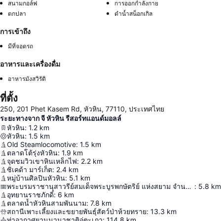
สนามกอล์ฟ
การออกกำลังกาย
ตกปลา
ดําน้ำสน็อกเกิล
การเข้าถึง
มีที่จอดรถ
อาหารและเครื่องดื่ม
อาหารมังสวิรัติ
ที่ตั้ง
250, 201 Phet Kasem Rd, หัวหิน, 77110, ประเทศไทย
ระยะทางจาก จี หัวหิน รีสอร์ทแอนด์มอลล์
หัวหิน
:
1.2
km
หัวหิน
:
1.5
km
Old Steamlocomotive
:
1.5
km
ตลาดโต้รุ่งหัวหิน
:
1.9
km
จุดชมวิวเขาหินเหล็กไฟ
:
2.2
km
ซิเคด้า มาร์เก็ต
:
2.4
km
หมู่บ้านศิลปินหัวหิน
:
5.1
km
พระบรมราชานุสาวรีย์สมเด็จพระบูรพกษัตริย์ แห่งสยาม จำนวน ๗ พระองค์
:
5.8
km
อุทยานราชภักดิ์
:
6
km
ตลาดน้ำหัวหินสามพันนาม
:
7.8
km
สถานีเพาะเลี้ยงและขยายพันธุ์สัตว์ป่าห้วยทราย
:
13.3
km
ท่าอากาศยานนานาชาติอู่ตะเภา
:
114.8
km