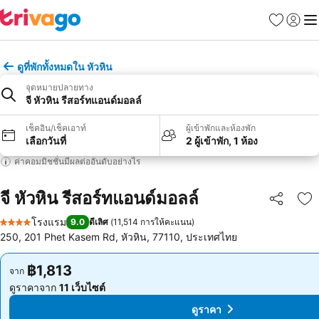
รายการโป
เข้าสู่ร
เมนู
ดูที่พักทั้งหมดใน หัวหิน
จุดหมายปลายทาง
จี หัวหิน รีสอร์ทแอนด์มอลล์
เช็คอิน/เช็คเอาท์
ผู้เข้าพักและห้องพัก
เลือกวันที่
2 ผู้เข้าพัก, 1 ห้อง
ค่าคอมมิชชั่นมีผลต่ออันดับอย่างไร
จี หัวหิน รีสอร์ทแอนด์มอลล์
แชร์
เพ
โรงแรม
9.0
ดีเลิศ
(
11,514 การให้คะแนน
)
4 ดาว
250, 201 Phet Kasem Rd, หัวหิน, 77110, ประเทศไทย
฿1,813
฿1,813
จาก
จาก
ดูราคาจาก
11 เว็บไซต์
ดูราคาจาก
11 เว็บไซต์
ดูราคา
ดูราคา