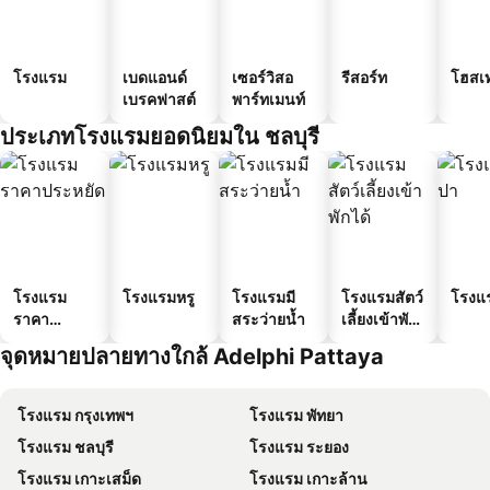
โรงแรม
เบดแอนด์
เซอร์วิสอ
รีสอร์ท
โฮสเ
เบรคฟาสต์
พาร์ทเมนท์
ประเภทโรงแรมยอดนิยมใน ชลบุรี
โรงแรม
โรงแรมหรู
โรงแรมมี
โรงแรมสัตว์
โรงแ
ราคา
สระว่ายน้ำ
เลี้ยงเข้าพัก
ประหยัด
ได้
จุดหมายปลายทางใกล้ Adelphi Pattaya
โรงแรม กรุงเทพฯ
โรงแรม พัทยา
โรงแรม ชลบุรี
โรงแรม ระยอง
โรงแรม เกาะเสม็ด
โรงแรม เกาะล้าน