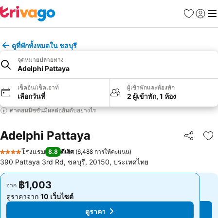
รายการโป
เข้าสู่ร
เมนู
ดูที่พักทั้งหมดใน ชลบุรี
จุดหมายปลายทาง
Adelphi Pattaya
เช็คอิน/เช็คเอาท์
ผู้เข้าพักและห้องพัก
เลือกวันที่
2 ผู้เข้าพัก, 1 ห้อง
ค่าคอมมิชชั่นมีผลต่ออันดับอย่างไร
Adelphi Pattaya
แชร์
เพ
โรงแรม
8.8
ดีเลิศ
(
6,488 การให้คะแนน
)
4 ดาว
390 Pattaya 3rd Rd, ชลบุรี, 20150, ประเทศไทย
฿1,003
฿1,003
จาก
จาก
ดูราคาจาก
10 เว็บไซต์
ดูราคาจาก
10 เว็บไซต์
ดูราคา
ดูราคา