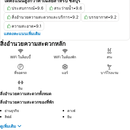
ได้คะแนนสูงกว่าค่าเฉลี่ยสำหรับ ชลบุรี
ประสบการณ์
•
9.6
สระว่ายน้ำ
•
9.6
สิ่งอำนวยความสะดวกและบริการ
•
9.2
บรรยากาศ
•
9.2
ความสะอาด
•
9.1
แสดงคะแนนเพิ่มเติม
สิ่งอำนวยความสะดวกหลัก
WiFi ในล็อบบี้
WiFi ในห้องพัก
สระ
ที่จอดรถ
แอร์
บาร์โรงแรม
ยิม
สิ่งอำนวยความสะดวกทั้งหมด
สิ่งอำนวยความสะดวกของที่พัก
ย่านธุรกิจ
คาเฟ่
ลิฟต์
ยิม
ดูเพิ่มเติม