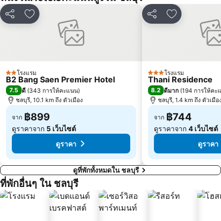
แชร์
เพิ่มในรายการโปรด
แชร์
เพิ่มในรายกา
โรงแรม
โรงแรม
2 ดาว
3 ดาว
B2 Bang Saen Premier Hotel
Thani Residence
7.5
8.2
ดี
(
343 การให้คะแนน
)
ดีมาก
(
194 การให้คะ
ชลบุรี, 10.1 km ถึง ตัวเมือง
ชลบุรี, 1.4 km ถึง ตัวเมือ
฿899
฿744
จาก
จาก
ดูราคาจาก
5 เว็บไซต์
ดูราคาจาก
4 เว็บไซต์
ดูราคา
ดูราคา
ดูที่พักทั้งหมดใน ชลบุรี
ที่พักอื่นๆ ใน ชลบุรี