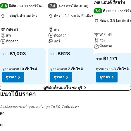
เทล แอนด์ รีสอร์ท
8.8
7.4
ดีเลิศ
(
6,488 การให้คะแนน
)
(
423 การให้คะแนน
)
7.9
ดี
(
13,573 การให
ชลบุรี, ประเทศไทย
พัทยา, 4.4 km ถึง ตัวเมือง
พัทยา, 3.9 km ถึง ตัว
WiFi ฟรี
สระ
WiFi ฟรี
สระ
ที่จอดรถ
สระ
ที่จอดรถ
แอร์
ที่จอดรถ
฿1,003
฿628
จาก
จาก
฿1,171
จาก
ดูราคาจาก
10 เว็บไซต์
ดูราคาจาก
7 เว็บไซต์
ดูราคาจาก
8 เว็บไซต์
ดูราคา
ดูราคา
ดูราคา
ดูที่พักทั้งหมดใน ชลบุรี
แนวโน้มราคา
อ้างอิงจากราคาต่ำสุดบน trivago ใน 30 วันที่ผ่านมา
฿0
฿0