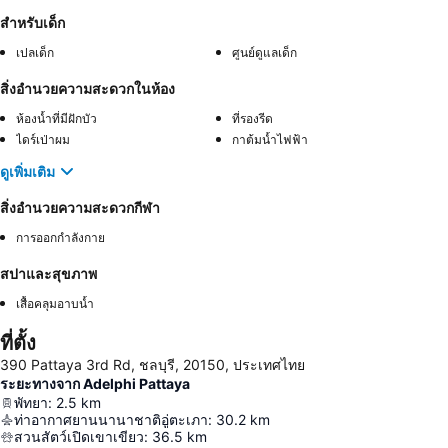
สำหรับเด็ก
เปลเด็ก
ศูนย์ดูแลเด็ก
สิ่งอำนวยความสะดวกในห้อง
ห้องน้ำที่มีฝักบัว
ที่รองรีด
ไดร์เป่าผม
กาต้มน้ำไฟฟ้า
ดูเพิ่มเติม
สิ่งอำนวยความสะดวกกีฬา
การออกกำลังกาย
สปาและสุขภาพ
เสื้อคลุมอาบน้ำ
ที่ตั้ง
390 Pattaya 3rd Rd, ชลบุรี, 20150, ประเทศไทย
ระยะทางจาก Adelphi Pattaya
พัทยา
:
2.5
km
ท่าอากาศยานนานาชาติอู่ตะเภา
:
30.2
km
สวนสัตว์เปิดเขาเขียว
:
36.5
km