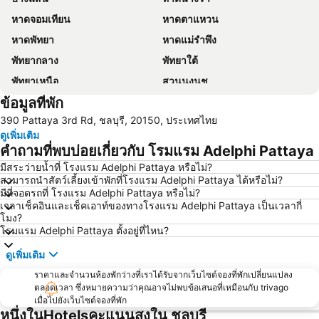
หาดจอมเทียน
หาดตาแหวน
หาดพัทยา
หาดแม่รำพึง
พัทยากลาง
พัทยาใต้
พัทยาเหนือ
สวนนงนุช
ข้อมูลที่พัก
หาดแสม
เขาพระใหญ่
390 Pattaya 3rd Rd, ชลบุรี, 20150, ประเทศไทย
เกาะขาม
ถนนคนเดิน
ดูเพิ่มเติม
แสมสาร
หาดนวล
คำถามที่พบบ่อยเกี่ยวกับ โรมแรม Adelphi Pattaya
สนามบินนานาชาติอู่ตะเภา
CentralFestival Pattaya Beach
มีสระว่ายน้ำที่ โรงแรม Adelphi Pattaya หรือไม่?
สามารถนำสัตว์เลี้ยงเข้าพักที่โรงแรม Adelphi Pattaya ได้หรือไม่?
วันไหล
ท่าเรือแหลมฉบัง
มีที่จอดรถที่ โรงแรม Adelphi Pattaya หรือไม่?
สวนเสือศรีราชา
บิ๊กซี เอ็กซ์ตร้า พัทยา3
เวลาเช็คอินและเช็คเอาท์ของทางโรงแรม Adelphi Pattaya เป็นเวลากี่
โมง?
สถานีรถไฟพัทยา
Bali Hai Pier
โรมแรม Adelphi Pattaya ตั้งอยู่ที่ไหน?
อนุสาวรีย์กรมหลวงชุมพรเขตอุดมศักดิ์
พีระเซอร์กิต
ดูเพิ่มเติม
Pattaya Floating Market
เอสเอฟเอ็กซ์ ซีเนม่า เซ็นทรัลพัทยาบีช
ราคาและจำนวนห้องพักว่างที่เราได้รับจากเว็บไซต์จองที่พักเปลี่ยนแปลง
Art in Paradise
พัทยาเทเลกราฟฮิลล์
ตลอดเวลา ซึ่งหมายความว่าคุณอาจไม่พบข้อเสนอที่เหมือนกับ trivago
เมื่อไปยังเว็บไซต์จองที่พัก
หนึ่งในHotelsคะแนนสูงใน ชลบุรี