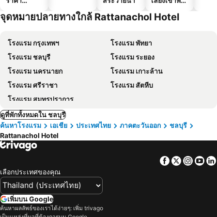
ราคา
สระว่ายน้ำ
เลี้ยงเข้าพัก
ประหยัด
ได้
จุดหมายปลายทางใกล้ Rattanachol Hotel
โรงแรม กรุงเทพฯ
โรงแรม พัทยา
โรงแรม ชลบุรี
โรงแรม ระยอง
โรงแรม นครนายก
โรงแรม เกาะล้าน
โรงแรม ศรีราชา
โรงแรม สัตหีบ
โรงแรม สมุทรปราการ
ดูที่พักทั้งหมดใน ชลบุรี
ค้นหาโรงแรม
เอเชีย
ประเทศไทย
ภาคตะวันออก
ชลบุรี
Rattanachol Hotel
Facebook
Twitter
Insta
Yo
เลือกประเทศของคุณ
เพิ่มบน Google
ค้นหาผลลัพธ์ของเราได้ง่ายๆ: เพิ่ม trivago
เป็นแหล่งที่มาที่ต้องการบน Google