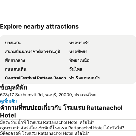
Explore nearby attractions
ขยายแผนที่
บางแสน
หาดนางรำ
สนามบินนานาชาติสวรรณภูมิ
หาดพัทยา
พัทยากลาง
พัทยาเหนือ
ถนนคนเดิน
วันไหล
CentralFestival Pattaya Beach
ท่าเรือแหลมฉบัง
ข้อมูลที่พัก
สวนเสือศรีราชา
สถานีรถไฟพัทยา
678/17 Sukhumvit Rd, ชลบุรี, 20000, ประเทศไทย
บิ๊กซี เอ็กซ์ตร้า พัทยา3
วัดหงษ์ทอง
ดูเพิ่มเติม
พีระเซอร์กิต
เมืองโบราณ
คำถามที่พบบ่อยเกี่ยวกับ โรมแรม Rattanachol
เอสเอฟเอ็กซ์ ซีเนม่า เซ็นทรัลพัทยาบีช
Art in Paradise
Hotel
มีสระว่ายน้ำที่ โรงแรม Rattanachol Hotel หรือไม่?
สามารถนำสัตว์เลี้ยงเข้าพักที่โรงแรม Rattanachol Hotel ได้หรือไม่?
มีที่จอดรถที่ โรงแรม Rattanachol Hotel หรือไม่?