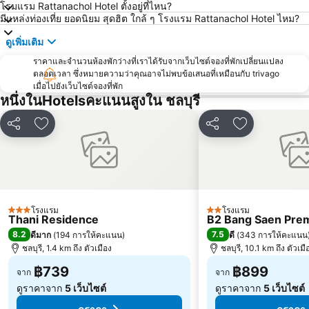
โรมแรม Rattanachol Hotel ตั้งอยู่ที่ไหน?
มีแหล่งท่องเที่ย ยอดนิยม สุดฮิต ใกล้ ๆ โรงแรม Rattanachol Hotel ไหม?
ดูเพิ่มเติม
ราคาและจำนวนห้องพักว่างที่เราได้รับจากเว็บไซต์จองที่พักเปลี่ยนแปลง
ตลอดเวลา ซึ่งหมายความว่าคุณอาจไม่พบข้อเสนอที่เหมือนกับ trivago
เมื่อไปยังเว็บไซต์จองที่พัก
หนึ่งในHotelsคะแนนสูงใน ชลบุรี
แชร์
เพิ่มในรายการโปรด
แชร์
เพิ่มในรายกา
โรงแรม
โรงแรม
3 ดาว
2 ดาว
Thani Residence
B2 Bang Saen Prem
8.2
7.5
ดีมาก
(
194 การให้คะแนน
)
ดี
(
343 การให้คะแนน
ชลบุรี, 1.4 km ถึง ตัวเมือง
ชลบุรี, 10.1 km ถึง ตัวเมื
฿739
฿899
จาก
จาก
ดูราคาจาก
5 เว็บไซต์
ดูราคาจาก
5 เว็บไซต์