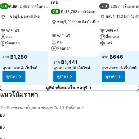
เทจ
8.8
7.3
ดีเลิศ
(
2,468 การให้คะแนน
)
(
239 การให้คะแน
7.8
ดี
(
13,788 การให้คะแนน
)
ชลบุรี, ประเทศไทย
ชลบุรี, 11.0 km ถึง ตั
ชลบุรี, 11.0 km ถึง ตัวเมือง
WiFi ฟรี
WiFi ฟรี
WiFi ฟรี
สระ
ที่จอดรถ
สระ
ที่จอดรถ
แอร์
ที่จอดรถ
ดูราคา
ดูราคา
฿1,280
฿646
จาก
จาก
ดูราคา
฿1,441
จาก
ดูราคาจาก
4 เว็บไซต์
ดูราคาจาก
10 เว็บไซต์
ดูราคาจาก
6 เว็บไซต์
ดูราคา
ดูราคา
ดูราคา
ดูที่พักทั้งหมดใน ชลบุรี
แนวโน้มราคา
อ้างอิงจากราคาต่ำสุดบน trivago ใน 30 วันที่ผ่านมา
฿0
฿0