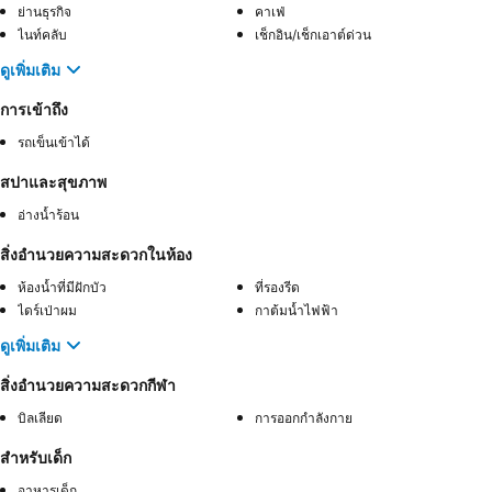
ย่านธุรกิจ
คาเฟ่
ไนท์คลับ
เช็กอิน/เช็กเอาต์ด่วน
ดูเพิ่มเติม
การเข้าถึง
รถเข็นเข้าได้
สปาและสุขภาพ
อ่างน้ำร้อน
สิ่งอำนวยความสะดวกในห้อง
ห้องน้ำที่มีฝักบัว
ที่รองรีด
ไดร์เป่าผม
กาต้มน้ำไฟฟ้า
ดูเพิ่มเติม
สิ่งอำนวยความสะดวกกีฬา
บิลเลียด
การออกกำลังกาย
สำหรับเด็ก
อาหารเด็ก