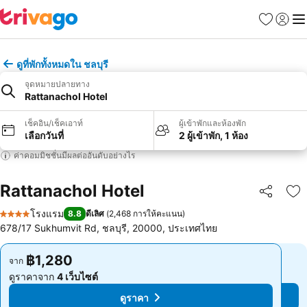
รายการโป
เข้าสู่ร
เมนู
ดูที่พักทั้งหมดใน ชลบุรี
จุดหมายปลายทาง
Rattanachol Hotel
เช็คอิน/เช็คเอาท์
ผู้เข้าพักและห้องพัก
เลือกวันที่
2 ผู้เข้าพัก, 1 ห้อง
ค่าคอมมิชชั่นมีผลต่ออันดับอย่างไร
Rattanachol Hotel
แชร์
เพ
โรงแรม
8.8
ดีเลิศ
(
2,468 การให้คะแนน
)
4 ดาว
678/17 Sukhumvit Rd, ชลบุรี, 20000, ประเทศไทย
฿1,280
฿1,280
จาก
จาก
ดูราคาจาก
4 เว็บไซต์
ดูราคาจาก
4 เว็บไซต์
ดูราคา
ดูราคา