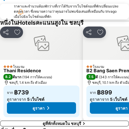
ราคาและจำนวนห้องพักว่างที่เราได้รับจากเว็บไซต์จองที่พักเปลี่ยนแปลง
ตลอดเวลา ซึ่งหมายความว่าคุณอาจไม่พบข้อเสนอที่เหมือนกับ trivago
เมื่อไปยังเว็บไซต์จองที่พัก
หนึ่งในHotelsคะแนนสูงใน ชลบุรี
แชร์
เพิ่มในรายการโปรด
แชร์
เพิ่มในรายกา
โรงแรม
โรงแรม
3 ดาว
2 ดาว
Thani Residence
B2 Bang Saen Prem
8.2
7.5
ดีมาก
(
194 การให้คะแนน
)
ดี
(
343 การให้คะแนน
ชลบุรี, 1.4 km ถึง ตัวเมือง
ชลบุรี, 10.1 km ถึง ตัวเมื
฿739
฿899
จาก
จาก
ดูราคาจาก
5 เว็บไซต์
ดูราคาจาก
5 เว็บไซต์
ดูราคา
ดูราคา
ดูที่พักทั้งหมดใน ชลบุรี