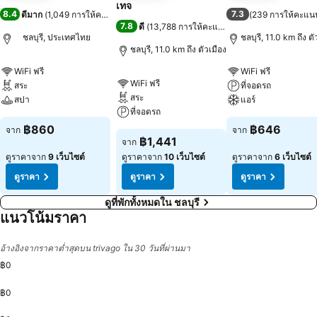
เทจ
8.4
7.3
ดีมาก
(
1,049 การให้คะแนน
)
(
239 การให้คะแน
7.8
ดี
(
13,788 การให้คะแนน
)
ชลบุรี, ประเทศไทย
ชลบุรี, 11.0 km ถึง ตั
ชลบุรี, 11.0 km ถึง ตัวเมือง
WiFi ฟรี
WiFi ฟรี
WiFi ฟรี
สระ
ที่จอดรถ
สระ
สปา
แอร์
ที่จอดรถ
฿860
฿646
จาก
จาก
฿1,441
จาก
ดูราคาจาก
9 เว็บไซต์
ดูราคาจาก
10 เว็บไซต์
ดูราคาจาก
6 เว็บไซต์
ดูราคา
ดูราคา
ดูราคา
ดูที่พักทั้งหมดใน ชลบุรี
แนวโน้มราคา
อ้างอิงจากราคาต่ำสุดบน trivago ใน 30 วันที่ผ่านมา
฿0
฿0