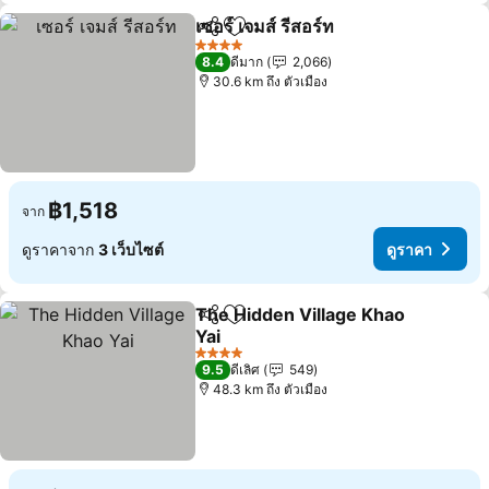
เซอร์ เจมส์ รีสอร์ท
แชร์
เพิ่มในรายการโปรด
ดูราคา
4 ดาว
8.4
ดีมาก
2,066
30.6 km ถึง ตัวเมือง
฿1,518
จาก
ดูราคาจาก
3 เว็บไซต์
ดูราคา
The Hidden Village Khao
แชร์
เพิ่มในรายการโปรด
Yai
ดูราคา
4 ดาว
9.5
ดีเลิศ
549
48.3 km ถึง ตัวเมือง