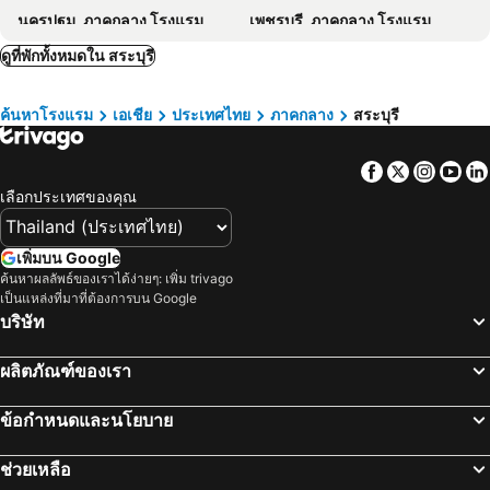
นครปฐม, ภาคกลาง โรงแรม
เพชรบุรี, ภาคกลาง โรงแรม
โรงแรมเมืองเพรียวอินน์ Mueang Phriao Inn Hotel
The White Garden Premier Saraburi
พัทยา, ภาคตะวันออก โรงแรม
หัวหิน, ภาคกลาง โรงแรม
ดูที่พักทั้งหมดใน สระบุรี
88 ลิฟวิ่ง โฮเทล ปากช่อง
Charming In Khao Yai Hotel
เชียงใหม่, ภาคเหนือ โรงแรม
หาดป่าตอง, ภาคใต้ โรงแรม
J Park Pakchong
Ozone Story-โอโซนสตอรี่
ค้นหาโรงแรม
เอเชีย
ประเทศไทย
ภาคกลาง
สระบุรี
ระยอง, ภาคตะวันออก โรงแรม
ภูเก็ตทาวน์, ภาคใต้ โรงแรม
The Paz Khao Yai
Harper Pool Villa Khaoyai 3 Bedroom, 3 Bathroom
Facebook
Twitter
Insta
Yo
เลือกประเทศของคุณ
เพิ่มบน Google
ค้นหาผลลัพธ์ของเราได้ง่ายๆ: เพิ่ม trivago
เป็นแหล่งที่มาที่ต้องการบน Google
บริษัท
ผลิตภัณฑ์ของเรา
ข้อกำหนดและนโยบาย
ช่วยเหลือ