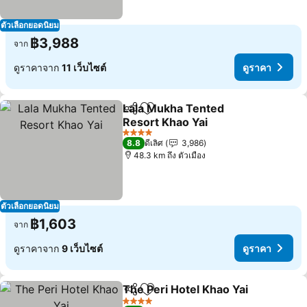
ตัวเลือกยอดนิยม
฿3,988
จาก
ดูราคาจาก
11 เว็บไซต์
ดูราคา
Lala Mukha Tented
แชร์
เพิ่มในรายการโปรด
Resort Khao Yai
ดูราคา
4 ดาว
8.8
ดีเลิศ
3,986
48.3 km ถึง ตัวเมือง
ตัวเลือกยอดนิยม
฿1,603
จาก
ดูราคาจาก
9 เว็บไซต์
ดูราคา
The Peri Hotel Khao Yai
แชร์
เพิ่มในรายการโปรด
ดู
4 ดาว