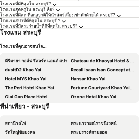
โรงแรมที่ดีที่สุดใน สระบุรี?
โรงแรมสุดหรูใน สระบุรี คือ?
โรงแรมที่ดีสุด ที่อณุญาติให้นำสัตว์เลี้ยงเข้าพักด้วยได้ สระบุรี?
โรงแรมสปาที่ดีที่สุดใน สระบุรี ?
โรงแรมที่มีสระว่ายน้ำที่ดีที่สุดใน สระบุรี?
โรงแรม สระบุรี
โรงแรมที่คุณอาจสนใจ...
คีรีมายา กอล์ฟ รีสอร์ท แอนด์ สปา
Chateau de Khaoyai Hotel & Resort
dusitD2 Khao Yai
Recall Isaan Isan Concept at Khaoyai
Hotel MYS Khao Yai
Hansar Khao Yai
The Peri Hotel Khao Yai
Fortune Courtyard Khao Yai Hotel Official
Glai Gan Place Hotel
Ozone Hotel Khao Yai
ที่น่าเที่ยว - สระบุรี
Grand Pruksa Siri Apartment
River Residence Saraburi Hotel
Tongta Homestay
Vivace Khaoyai Resort
สถานีรถไฟ
พระนารายณ์ราชนิเวศน์
Viewpoint Khaoyai Hotel
ไฮโฮเต็ล สระบุรี หนองแค
วัดใหญ่ชัยมงคล
พระปรางค์สามยอด
Khaoyai Terrazzo
Hotel Chuan Chom The High Resort Saraburi - SHA Plus