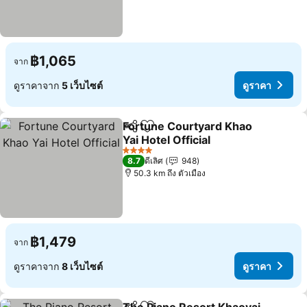
฿1,065
จาก
ดูราคาจาก
5 เว็บไซต์
ดูราคา
Fortune Courtyard Khao
แชร์
เพิ่มในรายการโปรด
Yai Hotel Official
ดูราคา
4 ดาว
8.7
ดีเลิศ
948
50.3 km ถึง ตัวเมือง
฿1,479
จาก
ดูราคาจาก
8 เว็บไซต์
ดูราคา