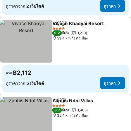
ดูราคาจาก
2 เว็บไซต์
ดูราคา
Vivace Khaoyai Resort
แชร์
เพิ่มในรายการโปรด
ดูร
4 ดาว
9.2
ดีเลิศ
1,210
53.4 km ถึง ตัวเมือง
฿2,112
จาก
ดูราคาจาก
5 เว็บไซต์
ดูราคา
Zantiis Ndol Villas
แชร์
เพิ่มในรายการโปรด
ดูราคา
4 ดาว
8.7
ดีเลิศ
1,405
35.4 km ถึง ตัวเมือง