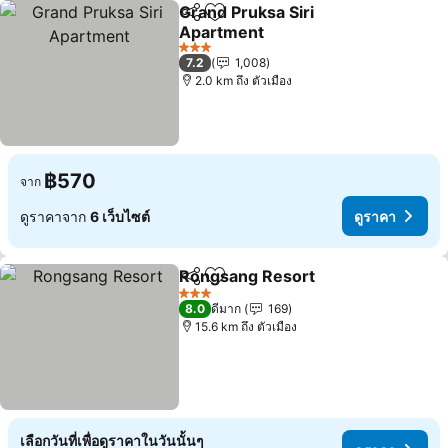
Grand Pruksa Siri
แชร์
เพิ่มในรายการโปรด
Apartment
ดูราคา
3 ดาว
7.2
1,008
2.0 km ถึง ตัวเมือง
฿570
จาก
ดูราคาจาก
6 เว็บไซต์
ดูราคา
Rongsang Resort
แชร์
เพิ่มในรายการโปรด
ดูราคา
3 ดาว
8.0
ดีมาก
169
15.6 km ถึง ตัวเมือง
เลือกวันที่เพื่อดูราคาในวันนั้นๆ