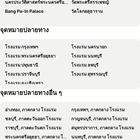
นครประวัติศาสตร์พระนครศรีอยุธยาและเมืองบริวาร
วัดพระศรีสรรเพชญ์
Nornchill Khaoyai
Leelawadee Resort Saraburi
Bang Pa-In Palace
วัดโลกยสุธาราม
Green Pix Khaoyai
Paradise Inn and Dining
The Soul Resort
Rain Tree Residence Hotel
จุดหมายปลายทาง
Chill Hotel Khaoyai - โรงแรม ชิลล์ เขาใหญ่
Baan Til Dao Pround Fah
Adoor hotel Khao Yai
MP Inn
โรงแรม กรุงเทพฯ
โรงแรม นครนายก
The Bua Boutique Resort
Maison Mystique Khao Yai
โรงแรม พระนครศรีอยุธยา
โรงแรม นนทบุรี
เดอะ บูดา รีสอร์ท มวกเหล็ก
Phattararesort
โรงแรม ปทุมธานี
โรงแรม ลพบุรี
โรงแรมเรือนขุมทรัพย์
GRANMONTE Wine Cottage
โรงแรม ปราจีนบุรี
โรงแรม สุพรรณบุรี
Baan Khao Yai Condo
Laanrablom Bed&Breakfast
โรงแรม ฉะเชิงเทรา
Pruksa Siri View
Toscana Piazza
จุดหมายปลายทางอื่น ๆ
เขาแคบ วิลล่า
โรงแรมห้วยทราย Huaisai Hotel
The Castle Khao Yai Hotel
Napa
อ่างทอง, ภาคกลาง โรงแรม
กรุงเทพฯ, ภาคกลาง โรงแรม
The Mansion Pakchong
โรงแรม นิววันชัย โฮเต็ล
ชลบุรี, ภาคตะวันออก โรงแรม
กาญจนบุรี, ภาคกลาง โรงแรม
Ps Hotel Saraburi
A.K. Terrace Hotel
ราชบุรี, ภาคตะวันตก โรงแรม
สมุทรปราการ, ภาคกลาง โรงแรม
The Poom Garden Khao Yai
The 23 Estate by Away
พระนครศรีอยุธยา, ภาคกลาง โรงแรม
นนทบุรี, ภาคกลาง โรงแรม
Phurinda Residence
Sand Paisan Resort