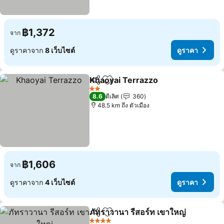
฿1,372
จาก
ดูราคาจาก
8 เว็บไซต์
ดูราคา
Khaoyai Terrazzo
แชร์
เพิ่มในรายการโปรด
ดูราคา
2 ดาว
8.6
ดีเลิศ
360
48.5 km ถึง ตัวเมือง
฿1,606
จาก
ดูราคาจาก
4 เว็บไซต์
ดูราคา
ภัทราวานา รีสอร์ท เขาใหญ่
แชร์
เพิ่มในรายการโปรด
ด