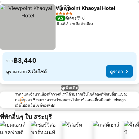
Viewpoint Khaoyai Hotel
แชร์
เพิ่มในรายการโปรด
ด
5 ดาว
9.2
ดีเลิศ
6
48.3 km ถึง ตัวเมือง
฿3,440
จาก
ดูราคาจาก
3 เว็บไซต์
ดูราคา
ดูเพิ่มเติม
ราคาและจำนวนห้องพักว่างที่เราได้รับจากเว็บไซต์จองที่พักเปลี่ยนแปลง
ตลอดเวลา ซึ่งหมายความว่าคุณอาจไม่พบข้อเสนอที่เหมือนกับ trivago
เมื่อไปยังเว็บไซต์จองที่พัก
ที่พักอื่นๆ ใน สระบุรี