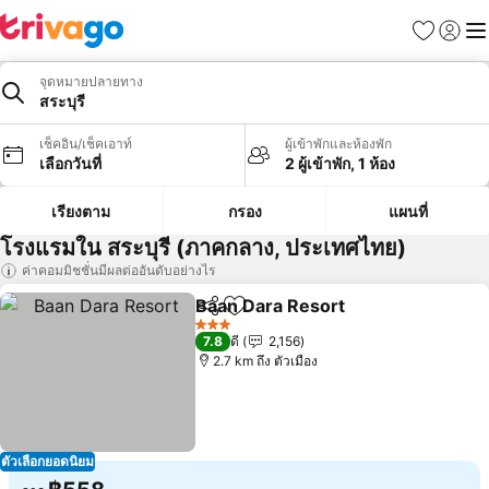
รายการโป
เข้าสู่ร
เมนู
จุดหมายปลายทาง
สระบุรี
เช็คอิน/เช็คเอาท์
ผู้เข้าพักและห้องพัก
เลือกวันที่
2 ผู้เข้าพัก, 1 ห้อง
เรียงตาม
กรอง
แผนที่
โรงแรมใน สระบุรี (ภาคกลาง, ประเทศไทย)
ค่าคอมมิชชั่นมีผลต่ออันดับอย่างไร
Baan Dara Resort
แชร์
เพิ่มในรายการโปรด
ดูราคา
3 ดาว
7.8
ดี
2,156
2.7 km ถึง ตัวเมือง
ตัวเลือกยอดนิยม