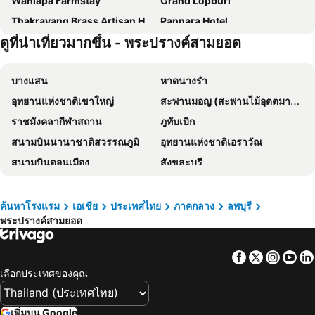
Wanlapa Farmstay
Grand Lopburi
Thakrayang Brass Artisan Home Stay
Pannara Hotel
ดูที่น่าเที่ยวมากขึ้น - พระปรางค์สามยอด
Orngaermsbaayohetl
Io Place
Privacy Residence Lopburi
Pruksa Siri View
บางแสน
หาดนางรำ
Home Sweet Home Place
Oasis Hiso Hotel
อุทยานแห่งชาติเขาใหญ่
สะพานมอญ (สะพานไม้อุตตมานุสรณ์)
เอ็มดีอาร์ โฮเต็ล
PJ Loft Hotel
ราชมังคลากีฬาสถาน
ภูทับเบิก
Ps Hotel Saraburi
Sriintra Hotel
สนามบินนานาชาติสวรรณภูมิ
อุทยานแห่งชาติเอราวัณ
Sriintra Hotel
Lopburi Residence
สนามบินดอนเมือง
สังขละบุรี
โรงแรม เจอาร์ดี รีสอร์ท ลพบุรี
Tokyo
รามคำแหง
เอ็มอาร์ที สุขุมวิท
อนุสาวรีย์ชัยสมรภูมิ
ทองผาภูมิ
ค้นหาโรงแรม
เอเชีย
ประเทศไทย
ภาคกลาง
ลพบุรี
พระปรางค์สามยอด
ไบเทคบางนา
เยาวราช
บีทีเอส นานา
สะพานข้ามแม่น้ำแคว
Facebook
Twitter
Insta
Yo
ถนนข้าวสาร
Suphachalasai Stadium
เลือกประเทศของคุณ
บีทีเอส อโศก
ล่องเรือแม่น้ำเจ้าพระยา และวัดอรุณ
สยามพารากอน
สยามสแควร์
เพิ่มบน Google