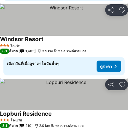
แชร์
เพ
Windsor Resort
รีสอร์ท
3 ดาว
8.1
ดีมาก
1,405
3.9 km ถึง พระปรางค์สามยอด
เลือกวันที่เพื่อดูราคาในวันนั้นๆ
ดูราคา
แชร์
เพ
Lopburi Residence
โรงแรม
3 ดาว
8.1
ดีมาก
210
2.0 km ถึง พระปรางค์สามยอด