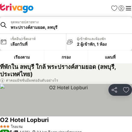
รายการโป
เข้าสู่ร
เมนู
จุดหมายปลายทาง
พระปรางค์สามยอด, ลพบุรี
เช็คอิน/เช็คเอาท์
ผู้เข้าพักและห้องพัก
เลือกวันที่
2 ผู้เข้าพัก, 1 ห้อง
เรียงตาม
กรอง
แผนที่
ที่พักใน ลพบุรี ใกล้ พระปรางค์สามยอด (ลพบุรี,
ประเทศไทย)
ค่าคอมมิชชั่นมีผลต่ออันดับอย่างไร
แชร์
เพ
O2 Hotel Lopburi
โรงแรม
3 ดาว