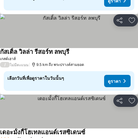
ดูราคา
แชร์
เพ
กัสเติ้ล วิลล่า รีสอร์ท ลพบุรี
เกสต์เฮาส์
/
9.5 km ถึง พระปรางค์สามยอด
ไม่มีคะแนน
เลือกวันที่เพื่อดูราคาในวันนั้นๆ
ดูราคา
แชร์
เพ
เดอะมั้งกี้โฮเทลแอนด์เรสซิเดนซ์