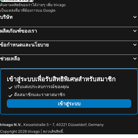
มาบุญครอง
วัดอรุณ
ค้นหาผลลัพธ์ของเราได้ง่ายๆ: เพิ่ม trivago
เป็นแหล่งที่มาที่ต้องการบน Google
บีทีเอส สยาม
อุทยานแห่งชาติเขื่อนศรีนครินทร์
บริษัท
พระปฐมเจดีย์
สถานีรถไฟหัวลำโพง
ผลิตภัณฑ์ของเรา
บีทีเอส พร้อมพงษ์
บีทีเอส หมอชิต
ตลาดเซฟวัน
บีทีเอส อารีย์
ข้อกำหนดและนโยบาย
บีทีเอส พญาไท
เดอะมอลล์บางกะปิ
ช่วยเหลือ
พระราชวังสวนดุสิต
ตลาดนัดสวนจตุจักร
สถานีรถไฟ
Lumphini-Park
บีทีเอส ศาลาแดง
ถนนคนเดิน
เข้าสู่ระบบเพื่อรับสิทธิพิเศษสำหรับสมาชิก
เทอร์มินอล 21
เอ็มอาร์ที สีลม
ปรับแต่งประสบการณ์ของคุณ
บีทีเอส อ่อนนุช
บีทีเอส ราชเทวี
ดีลสมาชิกและราคาสมาชิก
บีทีเอส เพลินจิต
เซ็นทรัลเวิลด์
เข้าสู่ระบบ
สนามหลวง
MRT พระราม 9
พระนารายณ์ราชนิเวศน์
พระปรางค์สามยอด
trivago N.V.
, Kesselstraße 5 – 7, 40221 Düsseldorf, Germany
วัดพระศรีสรรเพชญ์
นครประวัติศาสตร์พระนครศรีอยุธยาและเมืองบริวาร
Copyright 2026 trivago | สงวนลิขสิทธิ์.