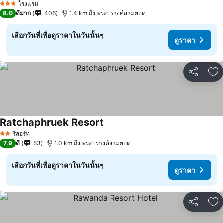
โรงแรม
3 ดาว
8.0
ดีมาก
406
1.4 km ถึง พระปรางค์สามยอด
เลือกวันที่เพื่อดูราคาในวันนั้นๆ
ดูราคา
แชร์
เพ
Ratchaphruek Resort
รีสอร์ท
2 ดาว
7.9
ดี
53
1.0 km ถึง พระปรางค์สามยอด
เลือกวันที่เพื่อดูราคาในวันนั้นๆ
ดูราคา
แชร์
เพ