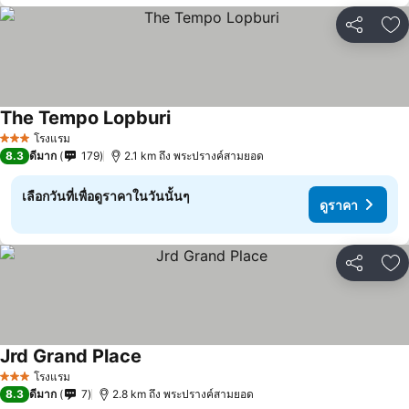
แชร์
เพ
The Tempo Lopburi
โรงแรม
3 ดาว
8.3
ดีมาก
179
2.1 km ถึง พระปรางค์สามยอด
เลือกวันที่เพื่อดูราคาในวันนั้นๆ
ดูราคา
แชร์
เพ
Jrd Grand Place
โรงแรม
3 ดาว
8.3
ดีมาก
7
2.8 km ถึง พระปรางค์สามยอด