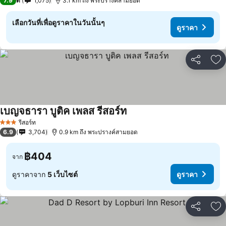
7.9
ดี
1,075
3.1 km ถึง พระปรางค์สามยอด
เลือกวันที่เพื่อดูราคาในวันนั้นๆ
ดูราคา
แชร์
เพ
เบญจธารา บูติค เพลส รีสอร์ท
รีสอร์ท
3 ดาว
6.9
3,704
0.9 km ถึง พระปรางค์สามยอด
฿404
จาก
ดูราคาจาก
5 เว็บไซต์
ดูราคา
แชร์
เพ