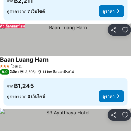
฿2,211
จาก
ดูราคาจาก
7 เว็บไซต์
ดูราคา
ตัวเลือกยอดนิยม
แชร์
เพ
Baan Luang Harn
โรงแรม
3 ดาว
8.9
ดีเลิศ
3,596
1.1 km ถึง สถานีรถไฟ
฿1,245
จาก
ดูราคาจาก
3 เว็บไซต์
ดูราคา
แชร์
เพ