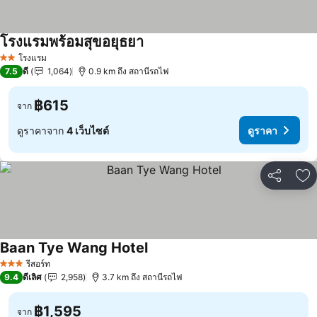
โรงแรมพร้อมสุขอยุธยา
โรงแรม
2 ดาว
7.5
ดี
1,064
0.9 km ถึง สถานีรถไฟ
฿615
จาก
ดูราคาจาก
4 เว็บไซต์
ดูราคา
แชร์
เพ
Baan Tye Wang Hotel
รีสอร์ท
3 ดาว
9.4
ดีเลิศ
2,958
3.7 km ถึง สถานีรถไฟ
฿1,595
จาก