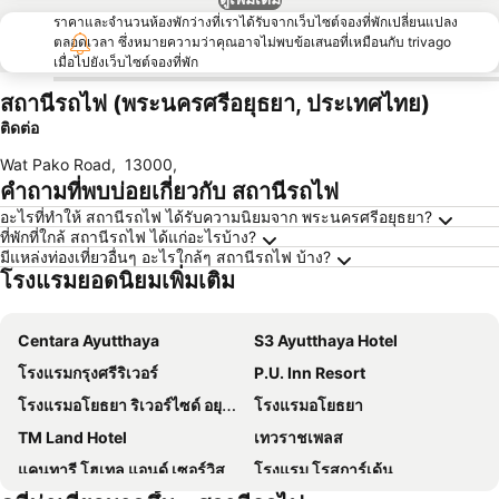
ราคาและจำนวนห้องพักว่างที่เราได้รับจากเว็บไซต์จองที่พักเปลี่ยนแปลง
ตลอดเวลา ซึ่งหมายความว่าคุณอาจไม่พบข้อเสนอที่เหมือนกับ trivago
เมื่อไปยังเว็บไซต์จองที่พัก
สถานีรถไฟ (พระนครศรีอยุธยา, ประเทศไทย)
ติดต่อ
Wat Pako Road
,
13000
,
คำถามที่พบบ่อยเกี่ยวกับ สถานีรถไฟ
อะไรที่ทำให้ สถานีรถไฟ ได้รับความนิยมจาก พระนครศรีอยุธยา?
ที่พักที่ใกล้ สถานีรถไฟ ได้แก่อะไรบ้าง?
มีแหล่งท่องเที่ยวอื่นๆ อะไรใกล้ๆ สถานีรถไฟ บ้าง?
โรงแรมยอดนิยมเพิ่มเติม
Centara Ayutthaya
S3 Ayutthaya Hotel
โรงแรมกรุงศรีริเวอร์
P.U. Inn Resort
โรงแรมอโยธยา ริเวอร์ไซด์ อยุธยา
โรงแรมอโยธยา
TM Land Hotel
เทวราชเพลส
แคนทารี โฮเทล แอนด์ เซอร์วิสอพาร์ทเมนท์ อยุธยา
โรงแรม โรสการ์เด้น