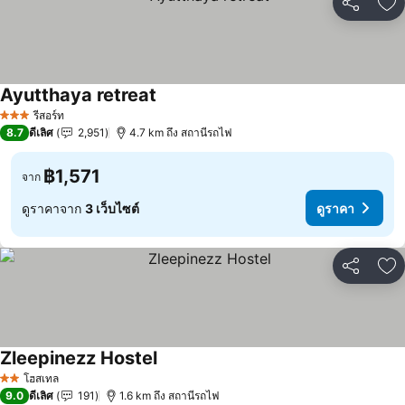
แชร์
เพ
Ayutthaya retreat
รีสอร์ท
3 ดาว
8.7
ดีเลิศ
2,951
4.7 km ถึง สถานีรถไฟ
฿1,571
จาก
ดูราคาจาก
3 เว็บไซต์
ดูราคา
แชร์
เพ
Zleepinezz Hostel
โฮสเทล
2 ดาว
9.0
ดีเลิศ
191
1.6 km ถึง สถานีรถไฟ