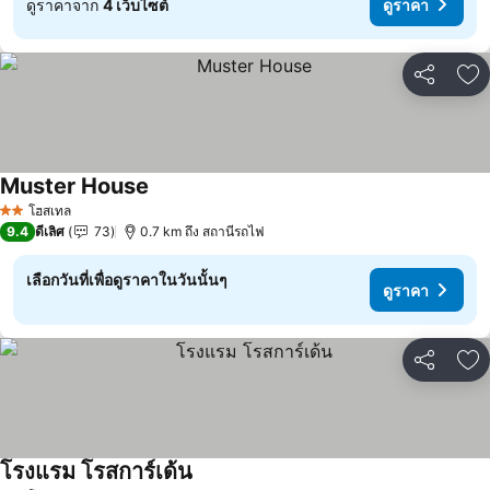
ดูราคาจาก
4 เว็บไซต์
ดูราคา
แชร์
เพ
Muster House
โฮสเทล
2 ดาว
9.4
ดีเลิศ
73
0.7 km ถึง สถานีรถไฟ
เลือกวันที่เพื่อดูราคาในวันนั้นๆ
ดูราคา
แชร์
เพ
โรงแรม โรสการ์เด้น