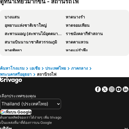
ดูที่น่าเที่ยวมากขึ้น - สถานีรถไฟ
Lima Hotel
RUS Hotel&Convention Ayutthaya
โรงแรมแอตอยุธยา
BRICKHOUSE Ayutthaya Guesthouse EST 1986
บางแสน
หาดนางรำ
Sala Ayutthaya
Aiyara House
อุทยานแห่งชาติเขาใหญ่
หาดจอมเทียน
Toh Buk Seng Ayutthaya Hotel
Ayothaya Riverside House
สะพานมอญ (สะพานไม้อุตตมานุสรณ์)
ราชมังคลากีฬาสถาน
Grand Phranakhon Hotel
ขนอมมารอครีสอร์ท & สปา
สนามบินนานาชาติสวรรณภูมิ
หาดตาแหวน
Baan Pomphet
โรงแรมพร้อมสุขอยุธยา
หาดพัทยา
หาดแม่รำพึง
Seksub Place
Baan Luang Harn
อุทยานแห่งชาติเอราวัณ
พัทยากลาง
บ้านใบไม้บูทีค รูม
Vassana Design Hotel
สนามบินดอนเมือง
สังขละบุรี
Ayutthaya 356 ที่พักอยุธยา 356
Stockhome Hostel Ayutthaya
ค้นหาโรงแรม
เอเชีย
ประเทศไทย
ภาคกลาง
พระนครศรีอยุธยา
สถานีรถไฟ
รามคำแหง
เอ็มอาร์ที สุขุมวิท
อยุธยา การ์เด้น ริเวอร์ โฮม
OYO 465 Krung Kao Traveller Lodge
อนุสาวรีย์ชัยสมรภูมิ
ทองผาภูมิ
Your Home AYUTTHAYA ยัวร์โฮม
เดอะ พาร์ค เกสท์เฮาส์
Facebook
Twitter
Insta
Yo
อุทยานแห่งชาติแก่งกระจาน
ไบเทคบางนา
Home One Love Ayutthaya main Zone by Baan one love group
Hop Inn Ayutthaya
เลือกประเทศของคุณ
เยาวราช
บีทีเอส นานา
Ban U Thong Accommodations
Ruen Tubtim
สะพานข้ามแม่น้ำแคว
ถนนข้าวสาร
Ban Heng
Ban Klong Srabua
เพิ่มบน Google
Suphachalasai Stadium
พัทยาใต้
ค้นหาผลลัพธ์ของเราได้ง่ายๆ: เพิ่ม trivago
The Avail
โรงแรมกู๊ดอินน์
เป็นแหล่งที่มาที่ต้องการบน Google
บีทีเอส อโศก
พัทยาเหนือ
บางปะอิน เพลซ
Kamalar Palace
บริษัท