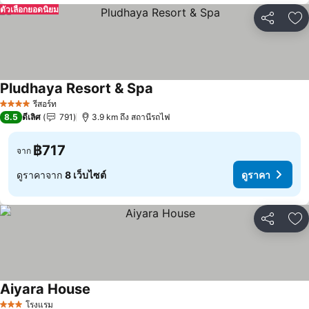
ตัวเลือกยอดนิยม
แชร์
เพ
Pludhaya Resort & Spa
รีสอร์ท
4 ดาว
8.5
ดีเลิศ
791
3.9 km ถึง สถานีรถไฟ
฿717
จาก
ดูราคาจาก
8 เว็บไซต์
ดูราคา
แชร์
เพ
Aiyara House
โรงแรม