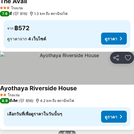
The Avail
โรงแรม
3 ดาว
7.9
ดี
816
1.3 km ถึง สถานีรถไฟ
฿572
จาก
ดูราคาจาก
4 เว็บไซต์
ดูราคา
แชร์
เพ
Ayothaya Riverside House
โรงแรม
2 ดาว
8.9
ดีเลิศ
856
4.2 km ถึง สถานีรถไฟ
เลือกวันที่เพื่อดูราคาในวันนั้นๆ
ดูราคา
ดูเพิ่มเติม