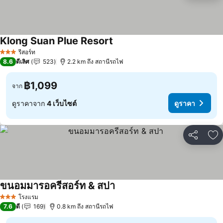
Klong Suan Plue Resort
รีสอร์ท
3 ดาว
8.6
ดีเลิศ
523
2.2 km ถึง สถานีรถไฟ
฿1,099
จาก
ดูราคาจาก
4 เว็บไซต์
ดูราคา
แชร์
เพ
ขนอมมารอครีสอร์ท & สปา
โรงแรม
3 ดาว
7.6
ดี
169
0.8 km ถึง สถานีรถไฟ