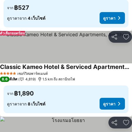
฿527
จาก
ดูราคาจาก
4 เว็บไซต์
ดูราคา
ตัวเลือกยอดนิยม
แชร์
เพ
Classic Kameo Hotel & Serviced Apartments, Ayutthaya
เซอร์วิสอพาร์ทเมนท์
5 ดาว
8.6
ดีเลิศ
4,819
1.5 km ถึง สถานีรถไฟ
฿1,890
จาก
ดูราคาจาก
8 เว็บไซต์
ดูราคา
แชร์
เพ