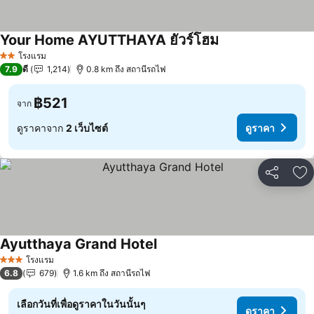
Your Home AYUTTHAYA ยัวร์โฮม
โรงแรม
2 ดาว
7.9
ดี
1,214
0.8 km ถึง สถานีรถไฟ
฿521
จาก
ดูราคาจาก
2 เว็บไซต์
ดูราคา
แชร์
เพ
Ayutthaya Grand Hotel
โรงแรม
3 ดาว
6.8
679
1.6 km ถึง สถานีรถไฟ
เลือกวันที่เพื่อดูราคาในวันนั้นๆ
ดูราคา