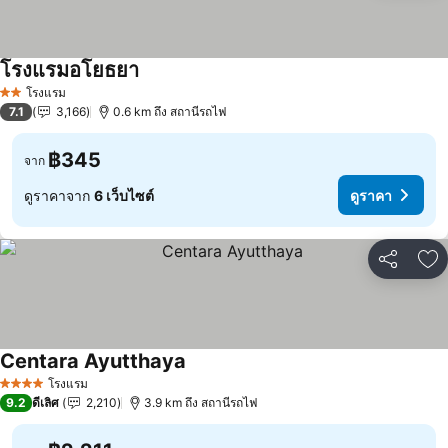
โรงแรมอโยธยา
โรงแรม
2 ดาว
7.1
3,166
0.6 km ถึง สถานีรถไฟ
฿345
จาก
ดูราคาจาก
6 เว็บไซต์
ดูราคา
แชร์
เพ
Centara Ayutthaya
โรงแรม
4 ดาว
9.2
ดีเลิศ
2,210
3.9 km ถึง สถานีรถไฟ