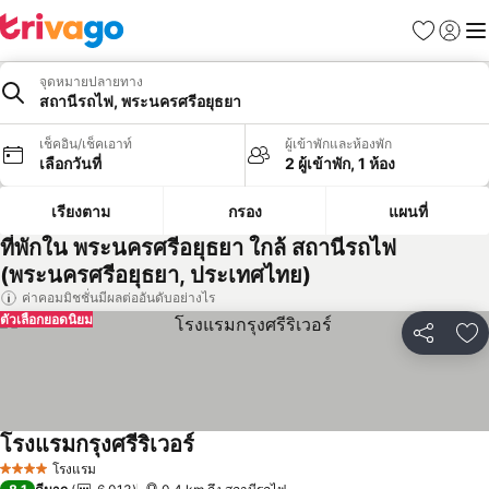
รายการโป
เข้าสู่ร
เมนู
จุดหมายปลายทาง
สถานีรถไฟ, พระนครศรีอยุธยา
เช็คอิน/เช็คเอาท์
ผู้เข้าพักและห้องพัก
เลือกวันที่
2 ผู้เข้าพัก, 1 ห้อง
เรียงตาม
กรอง
แผนที่
ที่พักใน พระนครศรีอยุธยา ใกล้ สถานีรถไฟ
(พระนครศรีอยุธยา, ประเทศไทย)
ค่าคอมมิชชั่นมีผลต่ออันดับอย่างไร
ตัวเลือกยอดนิยม
แชร์
เพ
โรงแรมกรุงศรีริเวอร์
โรงแรม
4 ดาว