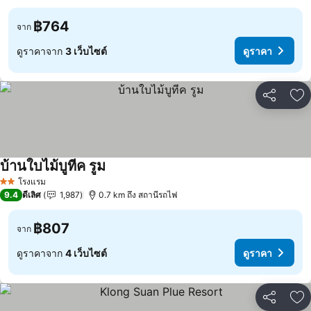
฿764
จาก
ดูราคาจาก
3 เว็บไซต์
ดูราคา
แชร์
เพ
บ้านใบไม้บูทีค รูม
โรงแรม
2 ดาว
9.4
ดีเลิศ
1,987
0.7 km ถึง สถานีรถไฟ
฿807
จาก
ดูราคาจาก
4 เว็บไซต์
ดูราคา
แชร์
เพ