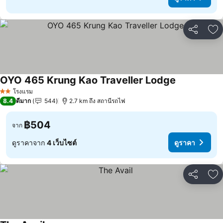
แชร์
เพ
OYO 465 Krung Kao Traveller Lodge
โรงแรม
2 ดาว
8.4
ดีมาก
544
2.7 km ถึง สถานีรถไฟ
฿504
จาก
ดูราคาจาก
4 เว็บไซต์
ดูราคา
แชร์
เพ