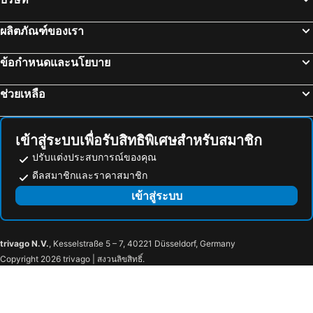
ล่องเรือแม่น้ำเจ้าพระยา และวัดอรุณ
สยามพารากอน
Ban Yenjid
N2 Resotel
ผลิตภัณฑ์ของเรา
สยามสแควร์
มาบุญครอง
Baan Bussara
Rus Hotel&convention
วัดอรุณ
บีทีเอส สยาม
Green Riverside Homestay
Ayutthaya Grand Hotel
ข้อกำหนดและนโยบาย
อุทยานแห่งชาติเขื่อนศรีนครินทร์
พระปฐมเจดีย์
ใบเฟิร์น โฮมเสตย์
Baan Keang Chon Ayutthaya บ้านเคียงชล อยุธยา
ช่วยเหลือ
สวนนงนุช
Cha-am Beach
Ruenthai Ayutthaya Resort And Restaurant
Oyo 75523 Metathsana Resort
สถานีรถไฟหัวลำโพง
หาดแสม
บีทีเอส พร้อมพงษ์
บีทีเอส หมอชิต
เข้าสู่ระบบเพื่อรับสิทธิพิเศษสำหรับสมาชิก
ตลาดเซฟวัน
บีทีเอส อารีย์
ปรับแต่งประสบการณ์ของคุณ
บีทีเอส พญาไท
เดอะมอลล์บางกะปิ
ดีลสมาชิกและราคาสมาชิก
พระราชวังสวนดุสิต
เขาพระใหญ่
เข้าสู่ระบบ
ตลาดนัดสวนจตุจักร
สถานีรถไฟ
นครประวัติศาสตร์พระนครศรีอยุธยาและเมืองบริวาร
วัดใหญ่ชัยมงคล
trivago N.V.
, Kesselstraße 5 – 7, 40221 Düsseldorf, Germany
วัดพระศรีสรรเพชญ์
วัดโลกยสุธาราม
Copyright 2026 trivago | สงวนลิขสิทธิ์.
Bang Pa-In Palace
ดรีมเวิลด์
พระนารายณ์ราชนิเวศน์
พระปรางค์สามยอด