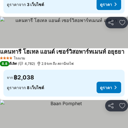
ดูราคาจาก
3 เว็บไซต์
ดูราคา
แชร์
เพ
แคนทารี โฮเทล แอนด์ เซอร์วิสอพาร์ทเมนท์ อยุธยา
โรงแรม
4 ดาว
8.8
ดีเลิศ
4,782
2.9 km ถึง สถานีรถไฟ
฿2,038
จาก
ดูราคาจาก
8 เว็บไซต์
ดูราคา
แชร์
เพ