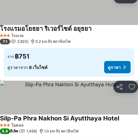
แชร์
เพ
โรงแรมอโยธยา ริเวอร์ไซด์ อยุธยา
โรงแรม
3 ดาว
7.1
2,923
0.2 km ถึง สถานีรถไฟ
฿751
จาก
ดูราคาจาก
8 เว็บไซต์
ดูราคา
แชร์
เพ
Silp-Pa Phra Nakhon Si Ayutthaya Hotel
โฮสเทล
3 ดาว
8.8
ดีเลิศ
1,456
1.0 km ถึง สถานีรถไฟ