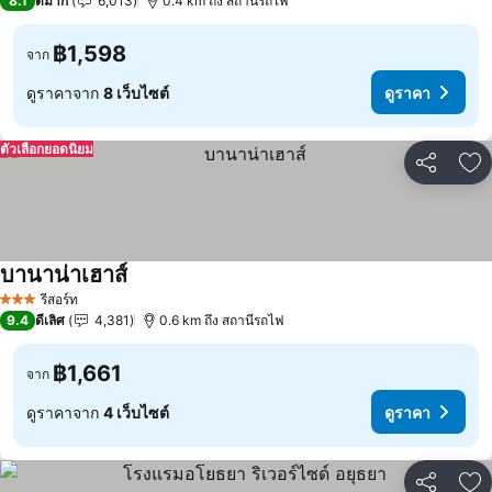
8.1
ดีมาก
6,013
0.4 km ถึง สถานีรถไฟ
฿1,598
จาก
ดูราคาจาก
8 เว็บไซต์
ดูราคา
ตัวเลือกยอดนิยม
แชร์
เพ
บานาน่าเฮาส์
รีสอร์ท
3 ดาว
9.4
ดีเลิศ
4,381
0.6 km ถึง สถานีรถไฟ
฿1,661
จาก
ดูราคาจาก
4 เว็บไซต์
ดูราคา