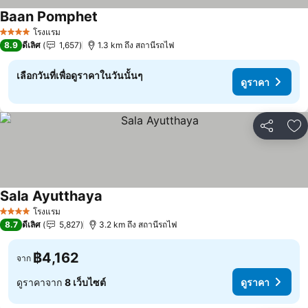
Baan Pomphet
โรงแรม
4 ดาว
8.9
ดีเลิศ
1,657
1.3 km ถึง สถานีรถไฟ
เลือกวันที่เพื่อดูราคาในวันนั้นๆ
ดูราคา
แชร์
เพ
Sala Ayutthaya
โรงแรม
4 ดาว
8.7
ดีเลิศ
5,827
3.2 km ถึง สถานีรถไฟ
฿4,162
จาก
ดูราคาจาก
8 เว็บไซต์
ดูราคา