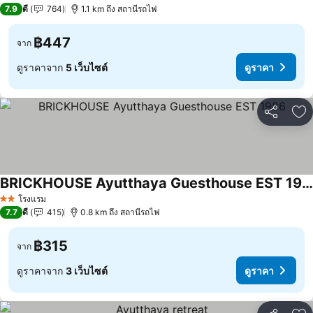
3 ดาว
7.9
ดี
764
1.1 km ถึง สถานีรถไฟ
฿447
จาก
ดูราคาจาก
5 เว็บไซต์
ดูราคา
แชร์
เพ
BRICKHOUSE Ayutthaya Guesthouse EST 1986
โรงแรม
2 ดาว
7.7
ดี
415
0.8 km ถึง สถานีรถไฟ
฿315
จาก
ดูราคาจาก
3 เว็บไซต์
ดูราคา