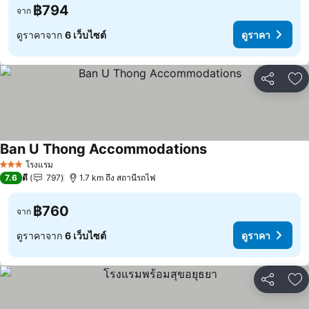
฿794
จาก
ดูราคาจาก
6 เว็บไซต์
ดูราคา
แชร์
เพ
Ban U Thong Accommodations
โรงแรม
3 ดาว
7.6
ดี
797
1.7 km ถึง สถานีรถไฟ
฿760
จาก
ดูราคาจาก
6 เว็บไซต์
ดูราคา
แชร์
เพ