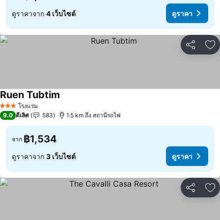
ดูราคาจาก
4 เว็บไซต์
ดูราคา
แชร์
เพ
Ruen Tubtim
โรงแรม
3 ดาว
9.0
ดีเลิศ
583
1.5 km ถึง สถานีรถไฟ
฿1,534
จาก
ดูราคาจาก
3 เว็บไซต์
ดูราคา
แชร์
เพ