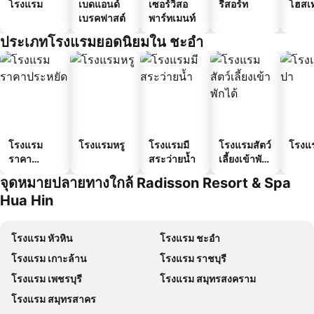
โรงแรม
เบดแอนด์
เซอร์วิสอ
รีสอร์ท
โฮสเ
เบรคฟาสต์
พาร์ทเมนท์
ประเภทโรงแรมยอดนิยมใน ชะอำ
โรงแรม
โรงแรมหรู
โรงแรมมี
โรงแรมสัตว์
โรงแ
ราคา
สระว่ายน้ำ
เลี้ยงเข้าพัก
ประหยัด
ได้
จุดหมายปลายทางใกล้ Radisson Resort & Spa
Hua Hin
โรงแรม หัวหิน
โรงแรม ชะอำ
โรงแรม เกาะล้าน
โรงแรม ราชบุรี
โรงแรม เพชรบุรี
โรงแรม สมุทรสงคราม
โรงแรม สมุทรสาคร