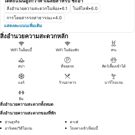
ได้คะแนนสูงกว่าค่าเฉลี่ยสำหรับ ชะอำ
สิ่งอำนวยความสะดวกในห้อง
•
6.1
ไนท์ไลฟ์
•
6.0
การโดยสารรถสาธารณะ
•
4.0
แสดงคะแนนเพิ่มเติม
สิ่งอำนวยความสะดวกหลัก
WiFi ในล็อบบี้
WiFi ในห้องพัก
สระ
สปา
ที่จอดรถ
สัตว์เลี้ยงเข้าได้
แอร์
ร้านอาหาร
บาร์โรงแรม
ยิม
สิ่งอำนวยความสะดวกทั้งหมด
สิ่งอำนวยความสะดวกของที่พัก
ย่านธุรกิจ
คาเฟ่
อาร์เคด/วิดีโอเกม
โถงทางเข้า/ล็อบบี้