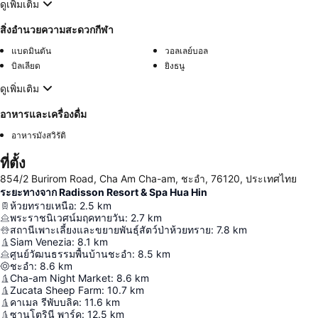
ดูเพิ่มเติม
สิ่งอำนวยความสะดวกกีฬา
แบดมินตัน
วอลเลย์บอล
บิลเลียด
ยิงธนู
ดูเพิ่มเติม
อาหารและเครื่องดื่ม
อาหารมังสวิรัติ
ที่ตั้ง
854/2 Burirom Road, Cha Am Cha-am, ชะอำ, 76120, ประเทศไทย
ระยะทางจาก Radisson Resort & Spa Hua Hin
ห้วยทรายเหนือ
:
2.5
km
พระราชนิเวศน์มฤคทายวัน
:
2.7
km
สถานีเพาะเลี้ยงและขยายพันธุ์สัตว์ป่าห้วยทราย
:
7.8
km
Siam Venezia
:
8.1
km
ศูนย์วัฒนธรรมพื้นบ้านชะอำ
:
8.5
km
ชะอำ
:
8.6
km
Cha-am Night Market
:
8.6
km
Zucata Sheep Farm
:
10.7
km
คาเมล รีพับบลิค
:
11.6
km
ซานโตรินี พาร์ค
:
12.5
km