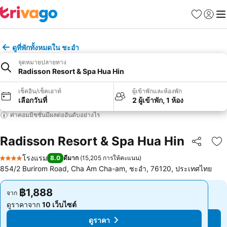
รายการโป
เข้าสู่ร
เมนู
ดูที่พักทั้งหมดใน ชะอำ
จุดหมายปลายทาง
Radisson Resort & Spa Hua Hin
เช็คอิน/เช็คเอาท์
ผู้เข้าพักและห้องพัก
เลือกวันที่
2 ผู้เข้าพัก, 1 ห้อง
ค่าคอมมิชชั่นมีผลต่ออันดับอย่างไร
Radisson Resort & Spa Hua Hin
แชร์
เพ
โรงแรม
8.0
ดีมาก
(
15,205 การให้คะแนน
)
4 ดาว
854/2 Burirom Road, Cha Am Cha-am, ชะอำ, 76120, ประเทศไทย
฿1,888
฿1,888
จาก
จาก
ดูราคาจาก
10 เว็บไซต์
ดูราคาจาก
10 เว็บไซต์
ดูราคา
ดูราคา