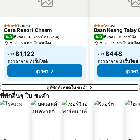
โรงแรม
โรงแรม
4 ดาว
3 ดาว
Cera Resort Chaam
Baan Keang Talay
8.3
8.0
ดีมาก
(
3,186 การให้คะแนน
)
ดีมาก
(
393 การให้คะ
ชะอำ, 8.4 km ถึง ตัวเมือง
ชะอำ, 1.9 km ถึง ตัวเมือง
฿1,122
฿448
จาก
จาก
ดูราคาจาก
7 เว็บไซต์
ดูราคาจาก
2 เว็บไซต์
ดูราคา
ดูราคา
ดูที่พักทั้งหมดใน ชะอำ
ที่พักอื่นๆ ใน ชะอำ