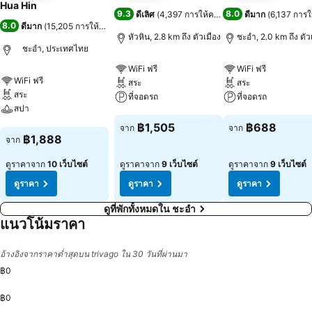
Hua Hin
9.3
8.0
ดีเลิศ
(
4,397 การให้คะแนน
)
ดีมาก
(
6,137 การ
8.0
ดีมาก
(
15,205 การให้คะแนน
)
หัวหิน, 2.8 km ถึง ตัวเมือง
ชะอำ, 2.0 km ถึง ตัว
ชะอำ, ประเทศไทย
WiFi ฟรี
WiFi ฟรี
WiFi ฟรี
สระ
สระ
สระ
ที่จอดรถ
ที่จอดรถ
สปา
ดูราคา
ดูราคา
฿1,505
฿688
จาก
จาก
ดูราคา
฿1,888
จาก
ดูราคาจาก
10 เว็บไซต์
ดูราคาจาก
9 เว็บไซต์
ดูราคาจาก
9 เว็บไซต์
ดูราคา
ดูราคา
ดูราคา
ดูที่พักทั้งหมดใน ชะอำ
แนวโน้มราคา
อ้างอิงจากราคาต่ำสุดบน trivago ใน 30 วันที่ผ่านมา
฿0
฿0