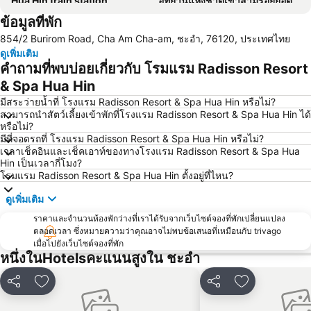
Hua Hin train station
อุทยานแห่งชาติเขาสามร้อยยอด
ข้อมูลที่พัก
สนามบินหัวหิน
สนามกอล์ฟ ปาล์ม ฮิลล์ กอล์ฟ รีสอร์ท แอนด์ คันทรีคลับ
854/2 Burirom Road, Cha Am Cha-am, ชะอำ, 76120, ประเทศไทย
Suan Son Pradipat Beach
ซานโตรีนีพาร์ค ชะอำ
ดูเพิ่มเติม
เขาวัง อุทยานประวัติศาสตร์พระนครศรีอยุธยา
Premium Outlet Cha-am
คำถามที่พบบ่อยเกี่ยวกับ โรมแรม Radisson Resort
ไร่องุ่นหัวหินฮิลล์วินยาร์ด
& Spa Hua Hin
มีสระว่ายน้ำที่ โรงแรม Radisson Resort & Spa Hua Hin หรือไม่?
สามารถนำสัตว์เลี้ยงเข้าพักที่โรงแรม Radisson Resort & Spa Hua Hin ได้
หรือไม่?
มีที่จอดรถที่ โรงแรม Radisson Resort & Spa Hua Hin หรือไม่?
เวลาเช็คอินและเช็คเอาท์ของทางโรงแรม Radisson Resort & Spa Hua
Hin เป็นเวลากี่โมง?
โรมแรม Radisson Resort & Spa Hua Hin ตั้งอยู่ที่ไหน?
ดูเพิ่มเติม
ราคาและจำนวนห้องพักว่างที่เราได้รับจากเว็บไซต์จองที่พักเปลี่ยนแปลง
ตลอดเวลา ซึ่งหมายความว่าคุณอาจไม่พบข้อเสนอที่เหมือนกับ trivago
เมื่อไปยังเว็บไซต์จองที่พัก
หนึ่งในHotelsคะแนนสูงใน ชะอำ
แชร์
เพิ่มในรายการโปรด
แชร์
เพิ่มในรายกา