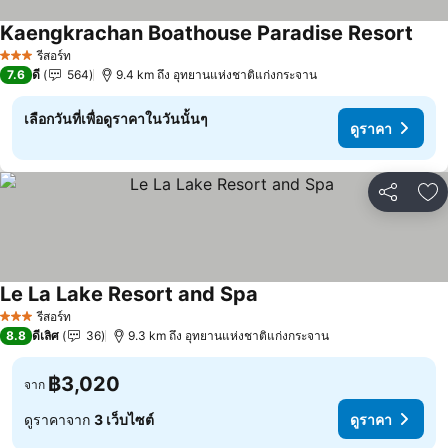
Kaengkrachan Boathouse Paradise Resort
ดูรา
รีสอร์ท
3 ดาว
7.6
ดี
564
9.4 km ถึง อุทยานแห่งชาติแก่งกระจาน
เลือกวันที่เพื่อดูราคาในวันนั้นๆ
ดูราคา
แชร์
เพ
Le La Lake Resort and Spa
ดูราคา
รีสอร์ท
3 ดาว
8.8
ดีเลิศ
36
9.3 km ถึง อุทยานแห่งชาติแก่งกระจาน
฿3,020
จาก
ดูราคาจาก
3 เว็บไซต์
ดูราคา