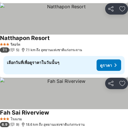
แชร์
เพ
Natthapon Resort
ดูราคา
รีสอร์ท
3 ดาว
7.1
5
7.1 km ถึง อุทยานแห่งชาติแก่งกระจาน
เลือกวันที่เพื่อดูราคาในวันนั้นๆ
ดูราคา
แชร์
เพ
Fah Sai Riverview
ดูราคา
โรงแรม
3 ดาว
6.9
9
18.6 km ถึง อุทยานแห่งชาติแก่งกระจาน