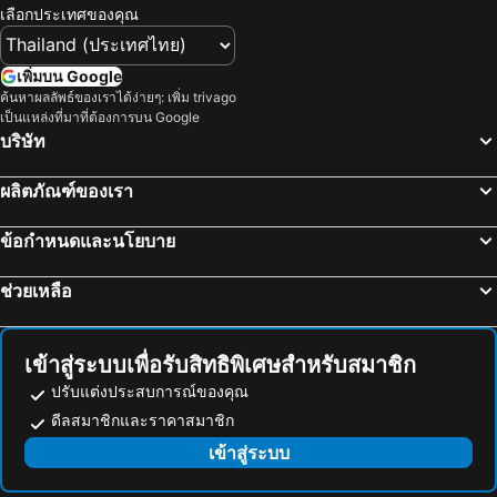
เลือกประเทศของคุณ
ไบเทคบางนา
เยาวราช
บีทีเอส นานา
สะพานข้ามแม่น้ำแคว
เพิ่มบน Google
ถนนข้าวสาร
หาดเขาตะเกียบ
ค้นหาผลลัพธ์ของเราได้ง่ายๆ: เพิ่ม trivago
เป็นแหล่งที่มาที่ต้องการบน Google
Suphachalasai Stadium
พัทยาใต้
บริษัท
บีทีเอส อโศก
พัทยาเหนือ
ผลิตภัณฑ์ของเรา
ล่องเรือแม่น้ำเจ้าพระยา และวัดอรุณ
สยามพารากอน
สยามสแควร์
วัดอรุณ
ข้อกำหนดและนโยบาย
มาบุญครอง
บีทีเอส สยาม
ช่วยเหลือ
อุทยานแห่งชาติเขื่อนศรีนครินทร์
พระปฐมเจดีย์
สวนนงนุช
Cha-am Beach
สถานีรถไฟหัวลำโพง
หาดแสม
เข้าสู่ระบบเพื่อรับสิทธิพิเศษสำหรับสมาชิก
บีทีเอส พร้อมพงษ์
บีทีเอส หมอชิต
ปรับแต่งประสบการณ์ของคุณ
บีทีเอส อารีย์
บีทีเอส พญาไท
ดีลสมาชิกและราคาสมาชิก
เดอะมอลล์บางกะปิ
พระราชวังสวนดุสิต
เข้าสู่ระบบ
เขาพระใหญ่
ตลาดนัดสวนจตุจักร