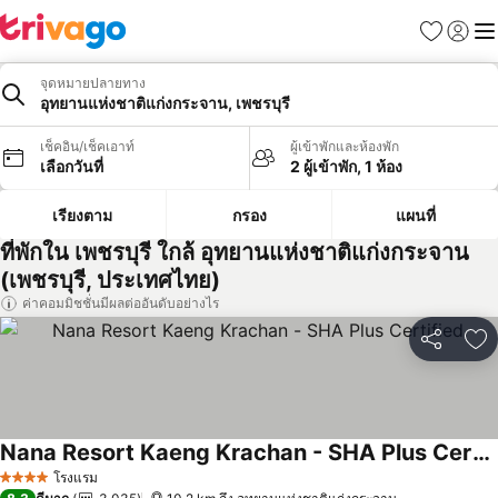
รายการโป
เข้าสู่ร
เมนู
จุดหมายปลายทาง
อุทยานแห่งชาติแก่งกระจาน, เพชรบุรี
เช็คอิน/เช็คเอาท์
ผู้เข้าพักและห้องพัก
เลือกวันที่
2 ผู้เข้าพัก, 1 ห้อง
เรียงตาม
กรอง
แผนที่
ที่พักใน เพชรบุรี ใกล้ อุทยานแห่งชาติแก่งกระจาน
(เพชรบุรี, ประเทศไทย)
ค่าคอมมิชชั่นมีผลต่ออันดับอย่างไร
แชร์
เพ
Nana Resort Kaeng Krachan - SHA Plus Certified
ดูราคา
โรงแรม
4 ดาว