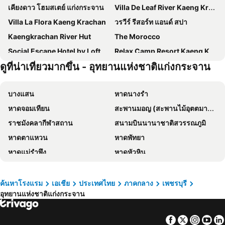
เคียงดาว โฮมสเตย์ แก่งกระจาน
Villa De Leaf River Kaeng Krachan
Villa La Flora Kaeng Krachan
วรวีร์ รีสอร์ท แอนด์ สปา
Kaengkrachan River Hut
The Morocco
Social Escape Hotel by Loft Bangkok Hotel
Relax Camp Resort Kaeng Krachan
ดูที่น่าเที่ยวมากขึ้น - อุทยานแห่งชาติแก่งกระจาน
บางแสน
หาดนางรำ
หาดจอมเทียน
สะพานมอญ (สะพานไม้อุตตมานุสรณ์)
ราชมังคลากีฬาสถาน
สนามบินนานาชาติสวรรณภูมิ
หาดตาแหวน
หาดพัทยา
หาดแม่รำพึง
หาดหัวหิน
อุทยานแห่งชาติเอราวัณ
พัทยากลาง
สนามบินดอนเมือง
อ่าวมะนาว
ค้นหาโรงแรม
เอเชีย
ประเทศไทย
ภาคกลาง
เพชรบุรี
อุทยานแห่งชาติแก่งกระจาน
สังขละบุรี
รามคำแหง
เอ็มอาร์ที สุขุมวิท
อนุสาวรีย์ชัยสมรภูมิ
Facebook
Twitter
Insta
Yo
ทองผาภูมิ
อุทยานแห่งชาติแก่งกระจาน