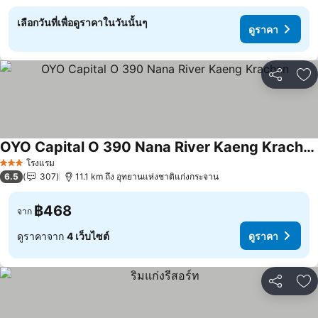
เลือกวันที่เพื่อดูราคาในวันนั้นๆ
ดูราคา
แชร์
เพ
OYO Capital O 390 Nana River Kaeng Krachan
ดูราคา
โรงแรม
3 ดาว
6.5
307
11.1 km ถึง อุทยานแห่งชาติแก่งกระจาน
฿468
จาก
ดูราคาจาก
4 เว็บไซต์
ดูราคา
แชร์
เพ