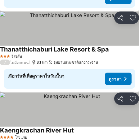
แชร์
เพ
Thanatthichaburi Lake Resort & Spa
ดูราคา
รีสอร์ท
3 ดาว
/
8.1 km ถึง อุทยานแห่งชาติแก่งกระจาน
ไม่มีคะแนน
เลือกวันที่เพื่อดูราคาในวันนั้นๆ
ดูราคา
แชร์
เพ
Kaengkrachan River Hut
ดูราคา
โรงแรม