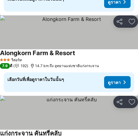
ดูราคา
แชร์
เพ
Alongkorn Farm & Resort
ดูราคา
รีสอร์ท
3 ดาว
7.9
ดี
192
14.7 km ถึง อุทยานแห่งชาติแก่งกระจาน
เลือกวันที่เพื่อดูราคาในวันนั้นๆ
ดูราคา
แชร์
เพ
แก่งกระจาน คันทรี่คลับ
ดูราคา