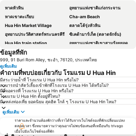
หาดหัวหิน
อุทยานแห่งชาติแก่งกระจาน
หาดเขาตะเกียบ
Cha-am Beach
Hua Hin Market Village
ตลาดโต้รุ่งหัวหิน
อุทยานประวัติศาสตร์พระนครคีรี
ซิเคด้ามาร์เก็ต (ตลาดจักจั่น)
Hua Hin train station
อุทยานแห่งชาติเขาสามร้อยยอด
ข้อมูลที่พัก
สนามบินหัวหิน
สนามกอล์ฟ ปาล์ม ฮิลล์ กอล์ฟ รีสอร์ท แอนด์ คันทรีคลับ
999, 91 Buri Rom Alley, ชะอำ, 76120, ประเทศไทย
Suan Son Pradipat Beach
ซานโตรีนีพาร์ค ชะอำ
ดูเพิ่มเติม
เขาวัง อุทยานประวัติศาสตร์พระนครศรีอยุธยา
Premium Outlet Cha-am
คำถามที่พบบ่อยเกี่ยวกับ โรมแรม U Hua Hin
ไร่องุ่นหัวหินฮิลล์วินยาร์ด
มีสระว่ายน้ำที่ โรงแรม U Hua Hin หรือไม่?
สามารถนำสัตว์เลี้ยงเข้าพักที่โรงแรม U Hua Hin ได้หรือไม่?
มีที่จอดรถที่ โรงแรม U Hua Hin หรือไม่?
โรมแรม U Hua Hin ตั้งอยู่ที่ไหน?
มีแหล่งท่องเที่ย ยอดนิยม สุดฮิต ใกล้ ๆ โรงแรม U Hua Hin ไหม?
ดูเพิ่มเติม
ราคาและจำนวนห้องพักว่างที่เราได้รับจากเว็บไซต์จองที่พักเปลี่ยนแปลง
ตลอดเวลา ซึ่งหมายความว่าคุณอาจไม่พบข้อเสนอที่เหมือนกับ trivago
เมื่อไปยังเว็บไซต์จองที่พัก