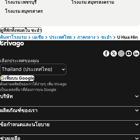
โรงแรม เพชรบุรี
โรงแรม สมุทรสงคราม
โรงแรม สมุทรสาคร
ดูที่พักทั้งหมดใน ชะอำ
ค้นหาโรงแรม
เอเชีย
ประเทศไทย
ภาคกลาง
ชะอำ
U Hua Hin
Facebook
Twitter
Insta
Yo
เลือกประเทศของคุณ
เพิ่มบน Google
ค้นหาผลลัพธ์ของเราได้ง่ายๆ: เพิ่ม trivago
เป็นแหล่งที่มาที่ต้องการบน Google
บริษัท
ผลิตภัณฑ์ของเรา
ข้อกำหนดและนโยบาย
ช่วยเหลือ