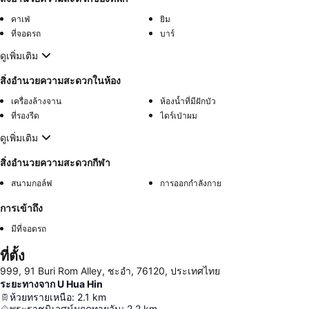
คาเฟ่
ยิม
ที่จอดรถ
บาร์
ดูเพิ่มเติม
สิ่งอำนวยความสะดวกในห้อง
เครื่องล้างจาน
ห้องน้ำที่มีฝักบัว
ที่รองรีด
ไดร์เป่าผม
ดูเพิ่มเติม
สิ่งอำนวยความสะดวกกีฬา
สนามกอล์ฟ
การออกกำลังกาย
การเข้าถึง
มีที่จอดรถ
ที่ตั้ง
999, 91 Buri Rom Alley, ชะอำ, 76120, ประเทศไทย
ระยะทางจาก U Hua Hin
ห้วยทรายเหนือ
:
2.1
km
พระราชนิเวศน์มฤคทายวัน
:
2.2
km