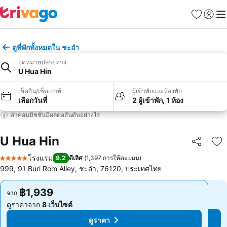
รายการโป
เข้าสู่ร
เมนู
ดูที่พักทั้งหมดใน ชะอำ
จุดหมายปลายทาง
U Hua Hin
เช็คอิน/เช็คเอาท์
ผู้เข้าพักและห้องพัก
เลือกวันที่
2 ผู้เข้าพัก, 1 ห้อง
ค่าคอมมิชชั่นมีผลต่ออันดับอย่างไร
U Hua Hin
แชร์
เพ
โรงแรม
9.2
ดีเลิศ
(
1,397 การให้คะแนน
)
5 ดาว
999, 91 Buri Rom Alley, ชะอำ, 76120, ประเทศไทย
฿1,939
฿1,939
จาก
จาก
ดูราคาจาก
8 เว็บไซต์
ดูราคาจาก
8 เว็บไซต์
ดูราคา
ดูราคา