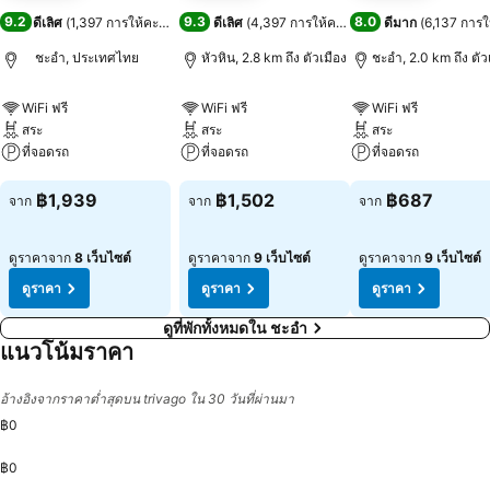
9.2
9.3
8.0
ดีเลิศ
(
1,397 การให้คะแนน
)
ดีเลิศ
(
4,397 การให้คะแนน
)
ดีมาก
(
6,137 การ
ชะอำ, ประเทศไทย
หัวหิน, 2.8 km ถึง ตัวเมือง
ชะอำ, 2.0 km ถึง ตัว
WiFi ฟรี
WiFi ฟรี
WiFi ฟรี
สระ
สระ
สระ
ที่จอดรถ
ที่จอดรถ
ที่จอดรถ
ดูราคา
ดูราคา
ดูราคา
฿1,939
฿1,502
฿687
จาก
จาก
จาก
ดูราคาจาก
8 เว็บไซต์
ดูราคาจาก
9 เว็บไซต์
ดูราคาจาก
9 เว็บไซต์
ดูราคา
ดูราคา
ดูราคา
ดูที่พักทั้งหมดใน ชะอำ
แนวโน้มราคา
อ้างอิงจากราคาต่ำสุดบน trivago ใน 30 วันที่ผ่านมา
฿0
฿0