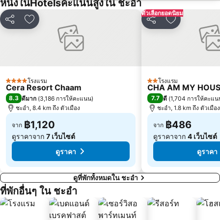
หนึ่งในHotelsคะแนนสูงใน ชะอำ
ตัวเลือกยอดนิยม
แชร์
เพิ่มในรายการโปรด
แชร์
เพิ่มในรายกา
โรงแรม
โรงแรม
4 ดาว
2 ดาว
Cera Resort Chaam
CHA AM MY HOUSE
8.3
7.7
ดีมาก
(
3,186 การให้คะแนน
)
ดี
(
1,704 การให้คะแน
ชะอำ, 8.4 km ถึง ตัวเมือง
ชะอำ, 1.8 km ถึง ตัวเมือง
฿1,120
฿486
จาก
จาก
ดูราคาจาก
7 เว็บไซต์
ดูราคาจาก
4 เว็บไซต์
ดูราคา
ดูราคา
ดูที่พักทั้งหมดใน ชะอำ
ที่พักอื่นๆ ใน ชะอำ