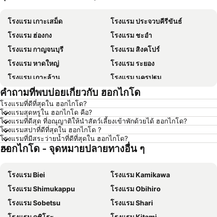
โรงแรม เกาะเสม็ด
โรงแรม ประจวบคีรีขันธ์
โรงแรม ฮ่องกง
โรงแรม ชะอำ
โรงแรม กาญจนบุรี
โรงแรม สิงคโปร์
โรงแรม หาดใหญ่
โรงแรม ระยอง
โรงแรม เกาะล้าน
โรงแรม นครปฐม
คำถามที่พบบ่อยเกี่ยวกับ ฮอกไกโด
โรงแรม นครราชสีมา
โรงแรม ซินยี่
โรงแรมที่ดีที่สุดใน ฮอกไกโด?
โรงแรม เขาหลัก
โรงแรม โตเกียว
โรงแรมสุดหรูใน ฮอกไกโด คือ?
โรงแรม อุดรธานี
โรงแรม ศรีราชา
โรงแรมที่ดีสุด ที่อณุญาติให้นำสัตว์เลี้ยงเข้าพักด้วยได้ ฮอกไกโด?
โรงแรมสปาที่ดีที่สุดใน ฮอกไกโด ?
โรงแรม กระบี่
โรงแรม นครนายก
โรงแรมที่มีสระว่ายน้ำที่ดีที่สุดใน ฮอกไกโด?
ฮอกไกโด - จุดหมายปลายทางอื่น ๆ
โรงแรม นครพนม
โรงแรม ฮ่องกง
โรงแรม Schaffhausen
โรงแรม ไทเป
โรงแรม Biei
โรงแรม Kamikawa
โรงแรม เกาะเต่า
โรงแรม มัลดีฟส์
โรงแรม Shimukappu
โรงแรม Obihiro
โรงแรม ภาคตะวันออกเฉียงเหนือ
โรงแรม มาเก๊า
โรงแรม Sobetsu
โรงแรม Shari
โรงแรม บาหลี
โรงแรม เกาะลังกาวี
โรงแรม คุชิโระ
โรงแรม Kitami