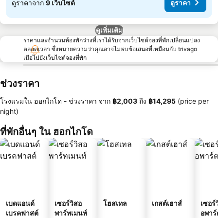
ดูราคาจาก
9 เว็บไซต์
ดูราคา
ดูเพิ่มเติม
ราคาและจำนวนห้องพักว่างที่เราได้รับจากเว็บไซต์จองที่พักเปลี่ยนแปลง
ตลอดเวลา ซึ่งหมายความว่าคุณอาจไม่พบข้อเสนอที่เหมือนกับ trivago
เมื่อไปยังเว็บไซต์จองที่พัก
ช่วงราคา
โรงแรมใน ฮอกไกโด -
ช่วงราคา
จาก
‎฿2,003
ถึง
‎฿14,295
(price per
night)
ที่พักอื่นๆ ใน ฮอกไกโด
เบดแอนด์
เซอร์วิสอ
โฮสเทล
เกสต์เฮาส์
เซอร์ว
เบรคฟาสต์
พาร์ทเมนท์
อพาร์