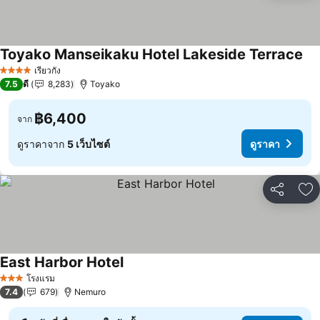
Toyako Manseikaku Hotel Lakeside Terrace
ดูร
เรียวกัง
4 ดาว
7.5
ดี
8,283
Toyako
฿6,400
จาก
ดูราคาจาก
5 เว็บไซต์
ดูราคา
แชร์
เพ
East Harbor Hotel
ดูราคา
โรงแรม
3 ดาว
7.4
679
Nemuro