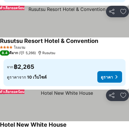
ตัวเลือกยอดนิยม
แชร์
เพ
Rusutsu Resort Hotel & Convention
ดูราคา
โรงแรม
4 ดาว
8.4
ดีมาก
5,266
Rusutsu
฿2,265
จาก
ดูราคาจาก
10 เว็บไซต์
ดูราคา
ตัวเลือกยอดนิยม
แชร์
เพ
Hotel New White House
ดูราคา