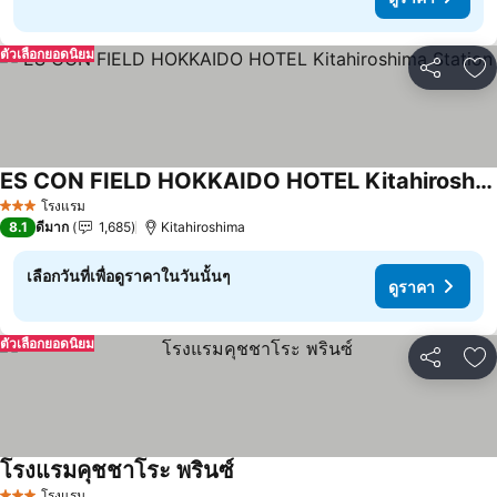
ตัวเลือกยอดนิยม
แชร์
เพ
ES CON FIELD HOKKAIDO HOTEL Kitahiroshima Station
ดูราคา
โรงแรม
3 ดาว
8.1
ดีมาก
1,685
Kitahiroshima
เลือกวันที่เพื่อดูราคาในวันนั้นๆ
ดูราคา
ตัวเลือกยอดนิยม
แชร์
เพ
โรงแรมคุชชาโระ พรินซ์
ดูราคา
โรงแรม