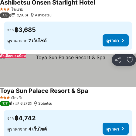
Ashibetsu Onsen Starlight Hotel
ดูราคา
โรงแรม
3 ดาว
7.3
2,506
Ashibetsu
฿3,685
จาก
ดูราคาจาก
7 เว็บไซต์
ดูราคา
ตัวเลือกยอดนิยม
แชร์
เพ
Toya Sun Palace Resort & Spa
ดูราคา
เรียวกัง
3 ดาว
7.7
ดี
6,273
Sobetsu
฿4,742
จาก
ดูราคาจาก
4 เว็บไซต์
ดูราคา