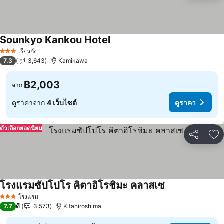
Sounkyo Kankou Hotel
ดูราคา
เรียวกัง
3 ดาว
7.3
3,643
Kamikawa
฿2,003
จาก
ดูราคาจาก
4 เว็บไซต์
ดูราคา
ตัวเลือกยอดนิยม
แชร์
เพ
โรงแรมซัปโปโร คิตาอิโรชิมะ คลาสเซ
ดูราคา
โรงแรม
3 ดาว
7.7
ดี
3,573
Kitahiroshima