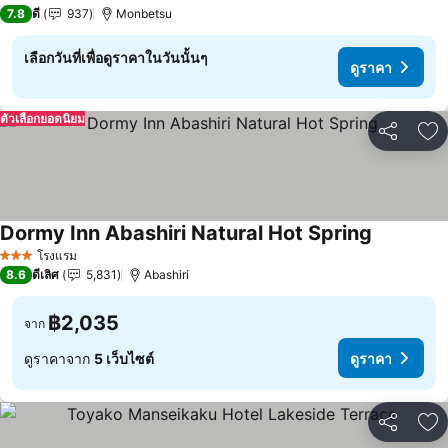
3 ดาว
7.8
ดี
937
Monbetsu
เลือกวันที่เพื่อดูราคาในวันนั้นๆ
ดูราคา
ตัวเลือกยอดนิยม
แชร์
เพ
Dormy Inn Abashiri Natural Hot Spring
ดูราคา
โรงแรม
3 ดาว
8.6
ดีเลิศ
5,831
Abashiri
฿2,035
จาก
ดูราคาจาก
5 เว็บไซต์
ดูราคา
แชร์
เพ