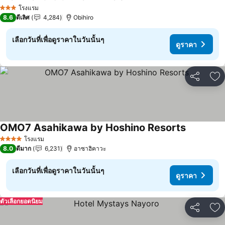
ดูราคา
โรงแรม
3 ดาว
8.6
ดีเลิศ
4,284
Obihiro
เลือกวันที่เพื่อดูราคาในวันนั้นๆ
ดูราคา
แชร์
เพ
OMO7 Asahikawa by Hoshino Resorts
ดูราคา
โรงแรม
4 ดาว
8.0
ดีมาก
6,231
อาซาฮิคาวะ
เลือกวันที่เพื่อดูราคาในวันนั้นๆ
ดูราคา
ตัวเลือกยอดนิยม
แชร์
เพ