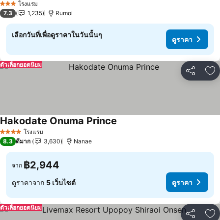
โรงแรม
3 ดาว
7.3
1,235
Rumoi
เลือกวันที่เพื่อดูราคาในวันนั้นๆ
ดูราคา
ตัวเลือกยอดนิยม
แชร์
เพ
Hakodate Onuma Prince
ดูราคา
โรงแรม
4 ดาว
8.3
ดีมาก
3,630
Nanae
฿2,944
จาก
ดูราคาจาก
5 เว็บไซต์
ดูราคา
ตัวเลือกยอดนิยม
แชร์
เพ