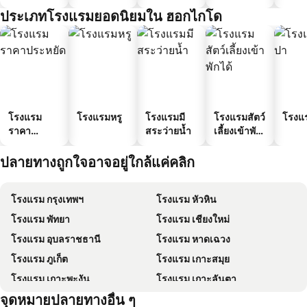
ประเภทโรงแรมยอดนิยมใน ฮอกไกโด
โรงแรม
โรงแรมหรู
โรงแรมมี
โรงแรมสัตว์
โรงแ
ราคา
สระว่ายน้ำ
เลี้ยงเข้าพัก
ประหยัด
ได้
ปลายทางถูกใจอาจอยู่ใกล้แค่คลิก
โรงแรม กรุงเทพฯ
โรงแรม หัวหิน
โรงแรม พัทยา
โรงแรม เชียงใหม่
โรงแรม อุบลราชธานี
โรงแรม หาดเฉวง
โรงแรม ภูเก็ต
โรงแรม เกาะสมุย
โรงแรม เกาะพะงัน
โรงแรม เกาะลันตา
จุดหมายปลายทางอื่น ๆ
โรงแรม เกาะหลีเป๊ะ
โรงแรม เกาะฟุก๊ว