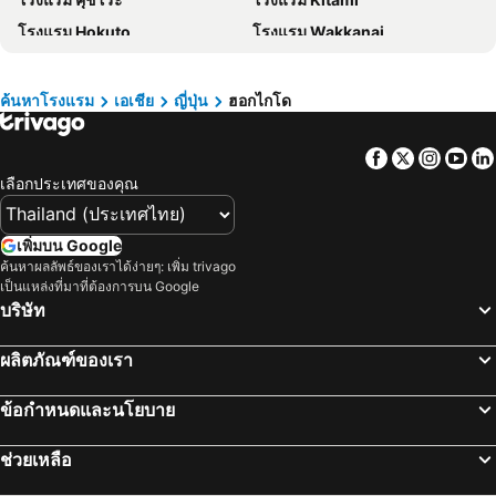
โรงแรม ปีนัง
โรงแรม บาห์เรน
โรงแรม Hokuto
โรงแรม Wakkanai
โรงแรม จอร์เจีย
โรงแรม ลาว
โรงแรม Nakafurano
โรงแรม Kitahiroshima
โรงแรม ประเทศไทย
โรงแรม ไซปรัส
โรงแรม Rusutsu
โรงแรม Rishirifuji
โรงแรม ซาโมส
โรงแรม เกาะช้าง
ค้นหาโรงแรม
เอเชีย
ญี่ปุ่น
ฮอกไกโด
โรงแรม Higashikawa
โรงแรม Kamifurano
โรงแรม เกาะเสม็ด
โรงแรม เขตเมืองหลวงบรัสเซลส์
Facebook
Twitter
Insta
Yo
โรงแรม Teshikaga
โรงแรม Nakashibetsu
เลือกประเทศของคุณ
โรงแรม Muroran
โรงแรม Rankoshi
โรงแรม Akaigawa
โรงแรม Abashiri
เพิ่มบน Google
โรงแรม Tomakomai
โรงแรม Iwamizawa
ค้นหาผลลัพธ์ของเราได้ง่ายๆ: เพิ่ม trivago
เป็นแหล่งที่มาที่ต้องการบน Google
โรงแรม Nayoro
โรงแรม Kushirocho
บริษัท
โรงแรม Date
โรงแรม Minamifurano
โรงแรม Monbetsu
โรงแรม Naganuma
ผลิตภัณฑ์ของเรา
โรงแรม Rishiri
โรงแรม Otofuke
ข้อกำหนดและนโยบาย
โรงแรม Iwanai
โรงแรม Esashicho
โรงแรม Shintoku
โรงแรม Mori
ช่วยเหลือ
โรงแรม เราซุ
โรงแรม Rumoi