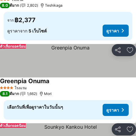
3 ดาว
8.0
ดีมาก
2,802
Teshikaga
฿2,377
จาก
ดูราคาจาก
5 เว็บไซต์
ดูราคา
ตัวเลือกยอดนิยม
แชร์
เพ
Greenpia Onuma
ดูราคา
โรงแรม
4 ดาว
8.1
ดีมาก
1,662
Mori
เลือกวันที่เพื่อดูราคาในวันนั้นๆ
ดูราคา
ตัวเลือกยอดนิยม
แชร์
เพ