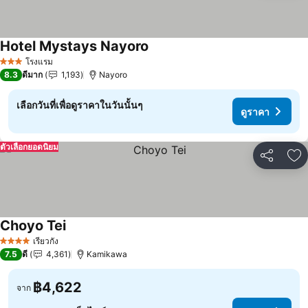
Hotel Mystays Nayoro
ดูราคา
โรงแรม
3 ดาว
8.3
ดีมาก
1,193
Nayoro
เลือกวันที่เพื่อดูราคาในวันนั้นๆ
ดูราคา
ตัวเลือกยอดนิยม
แชร์
เพ
Choyo Tei
ดูราคา
เรียวกัง
4 ดาว
7.5
ดี
4,361
Kamikawa
฿4,622
จาก