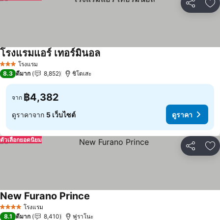
แชร์
เพ
โรงแรมแอร์ เทอร์มินอล
ดูราคา
โรงแรม
3 ดาว
8.3
ดีมาก
8,852
ชิโตเสะ
฿4,382
จาก
ดูราคาจาก
5 เว็บไซต์
ดูราคา
ตัวเลือกยอดนิยม
แชร์
เพ
New Furano Prince
ดูราคา
โรงแรม
4 ดาว
8.1
ดีมาก
8,410
ฟูราโนะ