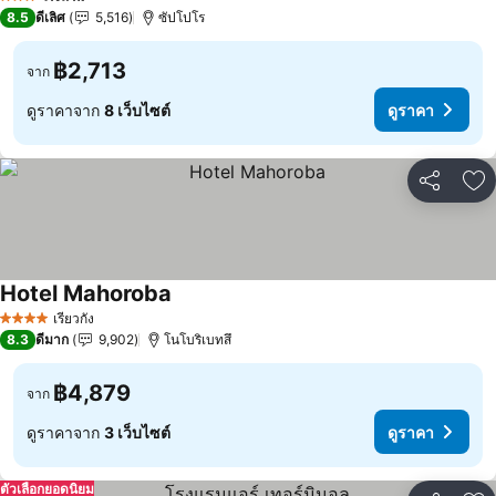
3 ดาว
8.5
ดีเลิศ
5,516
ซัปโปโร
฿2,713
จาก
ดูราคาจาก
8 เว็บไซต์
ดูราคา
แชร์
เพ
Hotel Mahoroba
ดูราคา
เรียวกัง
4 ดาว
8.3
ดีมาก
9,902
โนโบริเบทสึ
฿4,879
จาก
ดูราคาจาก
3 เว็บไซต์
ดูราคา
ตัวเลือกยอดนิยม