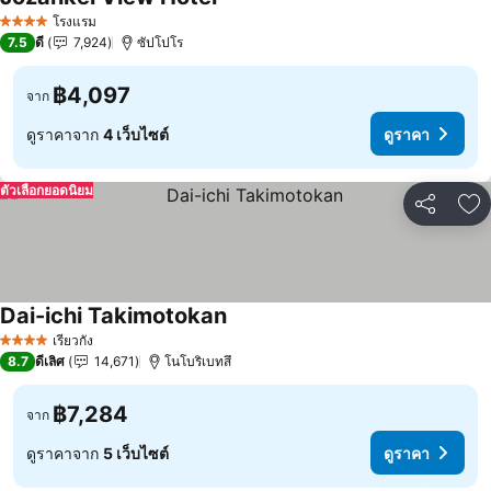
ดูราคา
โรงแรม
4 ดาว
7.5
ดี
7,924
ซัปโปโร
฿4,097
จาก
ดูราคาจาก
4 เว็บไซต์
ดูราคา
ตัวเลือกยอดนิยม
แชร์
เพ
Dai-ichi Takimotokan
ดูราคา
เรียวกัง
4 ดาว
8.7
ดีเลิศ
14,671
โนโบริเบทสึ
฿7,284
จาก
ดูราคาจาก
5 เว็บไซต์
ดูราคา