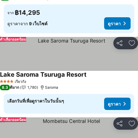
฿14,295
จาก
ดูราคาจาก
9 เว็บไซต์
ดูราคา
ตัวเลือกยอดนิยม
แชร์
เพ
Lake Saroma Tsuruga Resort
ดูราคา
เรียวกัง
4 ดาว
8.3
ดีมาก
1,780
Saroma
เลือกวันที่เพื่อดูราคาในวันนั้นๆ
ดูราคา
ตัวเลือกยอดนิยม
แชร์
เพ