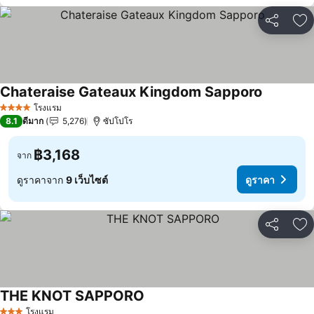
แชร์
เพ
Chateraise Gateaux Kingdom Sapporo
ดูราคา
โรงแรม
4 ดาว
8.1
ดีมาก
5,276
ซัปโปโร
฿3,168
จาก
ดูราคาจาก
9 เว็บไซต์
ดูราคา
แชร์
เพ
THE KNOT SAPPORO
ดูราคา
โรงแรม