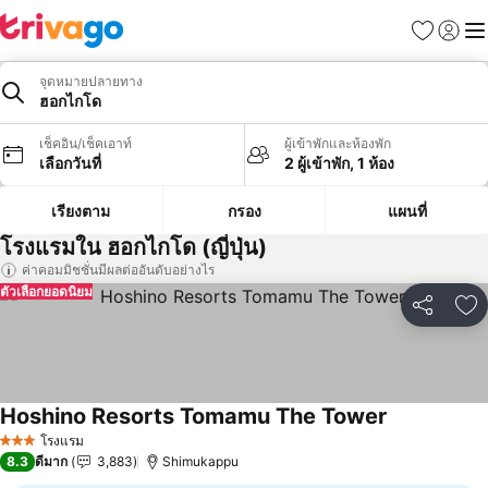
รายการโป
เข้าสู่ร
เมนู
จุดหมายปลายทาง
ฮอกไกโด
เช็คอิน/เช็คเอาท์
ผู้เข้าพักและห้องพัก
เลือกวันที่
2 ผู้เข้าพัก, 1 ห้อง
เรียงตาม
กรอง
แผนที่
โรงแรมใน ฮอกไกโด (ญี่ปุ่น)
ค่าคอมมิชชั่นมีผลต่ออันดับอย่างไร
ตัวเลือกยอดนิยม
แชร์
เพ
Hoshino Resorts Tomamu The Tower
ดูราคา
โรงแรม
3 ดาว
8.3
ดีมาก
3,883
Shimukappu