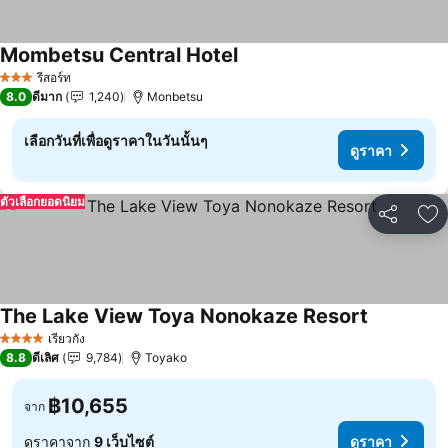
Mombetsu Central Hotel
ดูราคา
รีสอร์ท
3 ดาว
8.0
ดีมาก
1,240
Monbetsu
เลือกวันที่เพื่อดูราคาในวันนั้นๆ
ดูราคา
ตัวเลือกยอดนิยม
แชร์
เพ
The Lake View Toya Nonokaze Resort
ดูราคา
เรียวกัง
4 ดาว
8.8
ดีเลิศ
9,784
Toyako
฿10,655
จาก
ดูราคาจาก
9 เว็บไซต์
ดูราคา