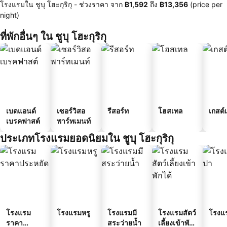
โรงแรมใน ชูบุ โฮะกุริกุ -
ช่วงราคา
จาก
‎฿1,592
ถึง
‎฿13,356
(price per
night)
ที่พักอื่นๆ ใน ชูบุ โฮะกุริกุ
เบดแอนด์
เซอร์วิสอ
รีสอร์ท
โฮสเทล
เกสต์
เบรคฟาสต์
พาร์ทเมนท์
ประเภทโรงแรมยอดนิยมใน ชูบุ โฮะกุริกุ
โรงแรม
โรงแรมหรู
โรงแรมมี
โรงแรมสัตว์
โรงแ
ราคา
สระว่ายน้ำ
เลี้ยงเข้าพัก