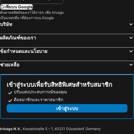
โรงแรม ยามานอชิ
โรงแรม Ito
เพิ่มบน Google
โรงแรม Fuefuki
โรงแรม Shinano
ค้นหาผลลัพธ์ของเราได้ง่ายๆ: เพิ่ม trivago
เป็นแหล่งที่มาที่ต้องการบน Google
โรงแรม Hamamatsu
โรงแรม ไอซุ
บริษัท
โรงแรม Katsuyama
โรงแรม Kurobe
โรงแรม Myoko
โรงแรม Kofu
ผลิตภัณฑ์ของเรา
โรงแรม Tateyama
โรงแรม Tsuruga
ข้อกำหนดและนโยบาย
โรงแรม Shimoda
โรงแรม Inazawa
โรงแรม Okazaki
โรงแรม Yaizu
ช่วยเหลือ
โรงแรม Joetsu
โรงแรม Komaki
โรงแรม Hakusan
โรงแรม Mishima
เข้าสู่ระบบเพื่อรับสิทธิพิเศษสำหรับสมาชิก
ปรับแต่งประสบการณ์ของคุณ
ดีลสมาชิกและราคาสมาชิก
เข้าสู่ระบบ
trivago N.V.
, Kesselstraße 5 – 7, 40221 Düsseldorf, Germany