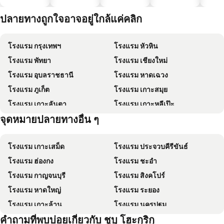
ประหยัด
ได้
ปลายทางถูกใจอาจอยู่ใกล้แค่คลิก
โรงแรม กรุงเทพฯ
โรงแรม หัวหิน
โรงแรม พัทยา
โรงแรม เชียงใหม่
โรงแรม อุบลราชธานี
โรงแรม หาดเฉวง
โรงแรม ภูเก็ต
โรงแรม เกาะสมุย
โรงแรม เกาะลันตา
โรงแรม เกาะหลีเป๊ะ
จุดหมายปลายทางอื่น ๆ
โรงแรม Schaffhausen
โรงแรม ไทเป
โรงแรม เกาะเสม็ด
โรงแรม ประจวบคีรีขันธ์
โรงแรม ฮ่องกง
โรงแรม ชะอำ
โรงแรม กาญจนบุรี
โรงแรม สิงคโปร์
โรงแรม หาดใหญ่
โรงแรม ระยอง
โรงแรม เกาะล้าน
โรงแรม นครปฐม
คำถามที่พบบ่อยเกี่ยวกับ ชูบุ โฮะกุริกุ
โรงแรม นครราชสีมา
โรงแรม ซินยี่