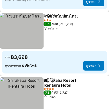
ดูราคา
โรงแรมนิปปอนไดระ
แชร์
เพิ่มในรายการโปรด
3 ดาว
9.1
ดีเลิศ
5,298
ชซโอกะ
฿3,698
จาก
ดูราคาจาก
5 เว็บไซต์
ดูราคา
Shirakaba Resort
แชร์
เพิ่มในรายการโปรด
Ikentaira Hotel
4 ดาว
7.8
ดี
3,727
Chino