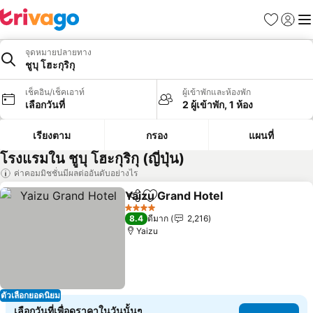
รายการโป
เข้าสู่ร
เมนู
จุดหมายปลายทาง
ชูบุ โฮะกุริกุ
เช็คอิน/เช็คเอาท์
ผู้เข้าพักและห้องพัก
เลือกวันที่
2 ผู้เข้าพัก, 1 ห้อง
เรียงตาม
กรอง
แผนที่
โรงแรมใน ชูบุ โฮะกุริกุ (ญี่ปุ่น)
ค่าคอมมิชชั่นมีผลต่ออันดับอย่างไร
Yaizu Grand Hotel
แชร์
เพิ่มในรายการโปรด
4 ดาว
8.4
ดีมาก
2,216
Yaizu
ตัวเลือกยอดนิยม
เลือกวันที่เพื่อดูราคาในวันนั้นๆ