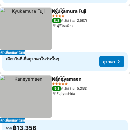
Kyukamura Fuji
แชร์
เพิ่มในรายการโปรด
4 ดาว
8.8
ดีเลิศ
2,587
ฟุจิโนะมิยะ
ตัวเลือกยอดนิยม
เลือกวันที่เพื่อดูราคาในวันนั้นๆ
ดูราคา
Kaneyamaen
แชร์
เพิ่มในรายการโปรด
5 ดาว
9.1
ดีเลิศ
5,359
Fujiyoshida
ตัวเลือกยอดนิยม
฿13,356
จาก