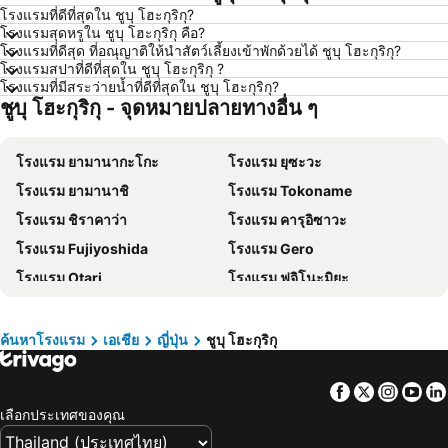
โรงแรมที่ดีที่สุดใน ชูบุ โฮะกุริกุ?
โรงแรม เขาหลัก
โรงแรม โตเกียว
โรงแรมสุดหรูใน ชูบุ โฮะกุริกุ คือ?
โรงแรม อุดรธานี
โรงแรม ศรีราชา
โรงแรมที่ดีสุด ที่อณุญาติให้นำสัตว์เลี้ยงเข้าพักด้วยได้ ชูบุ โฮะกุริกุ?
โรงแรมสปาที่ดีที่สุดใน ชูบุ โฮะกุริกุ ?
โรงแรม กระบี่
โรงแรม นครนายก
โรงแรมที่มีสระว่ายน้ำที่ดีที่สุดใน ชูบุ โฮะกุริกุ?
ชูบุ โฮะกุริกุ - จุดหมายปลายทางอื่น ๆ
โรงแรม นครพนม
โรงแรม เกาะพะงัน
โรงแรม เกาะฟุก๊ว
โรงแรม ฮ่องกง
โรงแรม ยามานากะโกะ
โรงแรม ยุซะวะ
โรงแรม เกาะเต่า
โรงแรม มัลดีฟส์
โรงแรม ยามานาชิ
โรงแรม Tokoname
โรงแรม ภาคตะวันออกเฉียงเหนือ
โรงแรม มาเก๊า
โรงแรม ชิราคาว่า
โรงแรม คารุอิซาวะ
โรงแรม บาหลี
โรงแรม เกาะลังกาวี
โรงแรม Fujiyoshida
โรงแรม Gero
โรงแรม ปีนัง
โรงแรม บาห์เรน
โรงแรม Otari
โรงแรม ฟุจิโนะมิยะ
โรงแรม จอร์เจีย
โรงแรม ลาว
โรงแรม Omachi
โรงแรม นิกาตะ
โรงแรม ประเทศไทย
โรงแรม ไซปรัส
โรงแรม อาตามิ
โรงแรม กิฟุ
โรงแรม ซาโมส
โรงแรม เกาะช้าง
ค้นหาโรงแรม
เอเชีย
ญี่ปุ่น
ชูบุ โฮะกุริกุ
โรงแรม Minamiuonuma
โรงแรม Takaoka
โรงแรม เกาะเสม็ด
โรงแรม เขตเมืองหลวงบรัสเซลส์
Facebook
Twitter
Insta
Yo
โรงแรม Numazu
โรงแรม Gotenba
เลือกประเทศของคุณ
โรงแรม ฟุกุอิ
โรงแรม Suwa