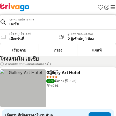
รายการโป
เข้าสู่ร
เมนู
จุดหมายปลายทาง
เอเชีย
เช็คอิน/เช็คเอาท์
ผู้เข้าพักและห้องพัก
เลือกวันที่
2 ผู้เข้าพัก, 1 ห้อง
เรียงตาม
กรอง
แผนที่
โรงแรมใน เอเชีย
ค่าคอมมิชชั่นมีผลต่ออันดับอย่างไร
Gallery Art Hotel
แชร์
เพิ่มในรายการโปรด
4 ดาว
8.1
ดีมาก
323
ทบิลิซิ
เลือกวันที่เพื่อดูราคาในวันนั้นๆ