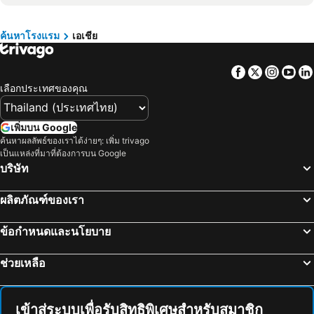
โรงแรม นครนายก
โรงแรม เกาะล้าน
โรงแรม ประเทศไทย
โรงแรม ไซปรัส
โรงแรม ศรีราชา
โรงแรม จันทบุรี
โรงแรม ซาโมส
โรงแรม เกาะช้าง
ค้นหาโรงแรม
เอเชีย
โรงแรม อ่าวนาง
โรงแรม อุดรธานี
โรงแรม เขตเมืองหลวงบรัสเซลส์
Facebook
Twitter
Insta
Yo
โรงแรม สิงคโปร์
โรงแรม สัตหีบ
เลือกประเทศของคุณ
โรงแรม บ่อผุด
โรงแรม เชียงราย
โรงแรม ดานัง
โรงแรม สระบุรี
เพิ่มบน Google
โรงแรม เกาะพะงัน
โรงแรม ซัปโปโร
ค้นหาผลลัพธ์ของเราได้ง่ายๆ: เพิ่ม trivago
เป็นแหล่งที่มาที่ต้องการบน Google
โรงแรม โซล
โรงแรม เซี่ยงไฮ้
บริษัท
โรงแรม ราชบุรี
โรงแรม อุบลราชธานี
โรงแรม เกาะพีพี
โรงแรม เพชรบูรณ์
ผลิตภัณฑ์ของเรา
โรงแรม ประจวบคีรีขันธ์
โรงแรม เขาหลัก
ข้อกำหนดและนโยบาย
โรงแรม สมุทรปราการ
โรงแรม สุราษฎร์ธานี
โรงแรม ฟุกุโอกะ
โรงแรม นครศรีธรรมราช
ช่วยเหลือ
โรงแรม พระนครศรีอยุธยา
โรงแรม เกาะกูด
โรงแรม นนทบุรี
โรงแรม พิษณุโลก
เข้าสู่ระบบเพื่อรับสิทธิพิเศษสำหรับสมาชิก