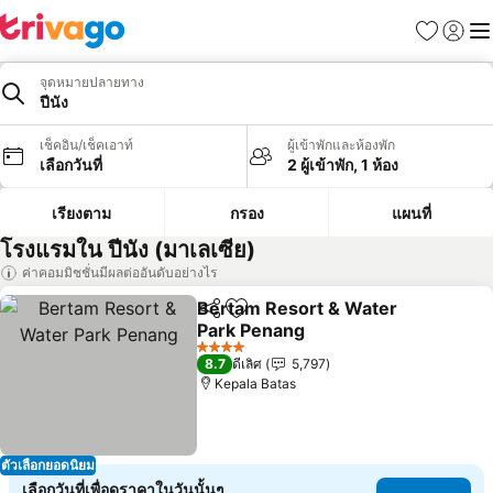
รายการโป
เข้าสู่ร
เมนู
จุดหมายปลายทาง
ปีนัง
เช็คอิน/เช็คเอาท์
ผู้เข้าพักและห้องพัก
เลือกวันที่
2 ผู้เข้าพัก, 1 ห้อง
เรียงตาม
กรอง
แผนที่
โรงแรมใน ปีนัง (มาเลเซีย)
ค่าคอมมิชชั่นมีผลต่ออันดับอย่างไร
Bertam Resort & Water
แชร์
เพิ่มในรายการโปรด
Park Penang
ดูราคา
4 ดาว
8.7
ดีเลิศ
5,797
Kepala Batas
ตัวเลือกยอดนิยม
เลือกวันที่เพื่อดูราคาในวันนั้นๆ