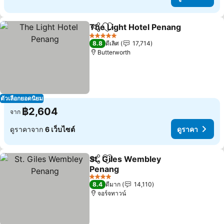
The Light Hotel Penang
แชร์
เพิ่มในรายการโปรด
ดู
5 ดาว
8.8
ดีเลิศ
17,714
Butterworth
ตัวเลือกยอดนิยม
฿2,604
จาก
ดูราคาจาก
6 เว็บไซต์
ดูราคา
St. Giles Wembley
แชร์
เพิ่มในรายการโปรด
Penang
ดูราคา
4 ดาว
8.4
ดีมาก
14,110
จอร์จทาวน์