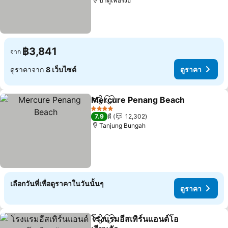
บาตูเฟอริ่งฮี
฿3,841
จาก
ดูราคาจาก
8 เว็บไซต์
ดูราคา
Mercure Penang Beach
แชร์
เพิ่มในรายการโปรด
ดู
4 ดาว
7.9
ดี
12,302
Tanjung Bungah
เลือกวันที่เพื่อดูราคาในวันนั้นๆ
ดูราคา
โรงแรมอีสเทิร์นแอนด์โอ
แชร์
เพิ่มในรายการโปรด