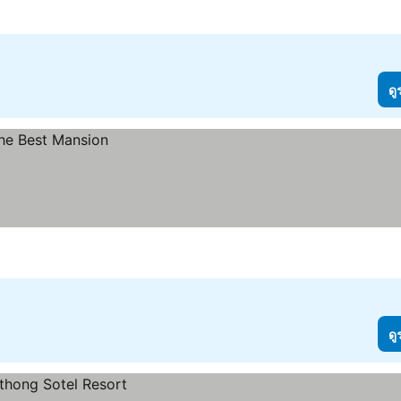
ดู
ดู