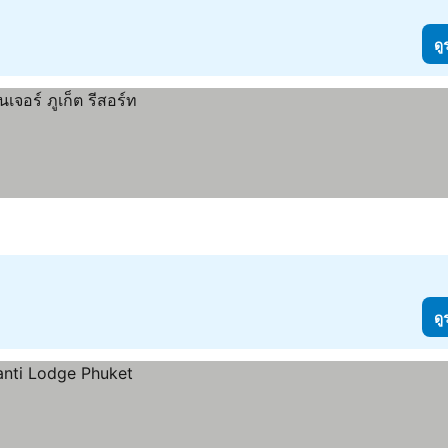
ดู
ดู