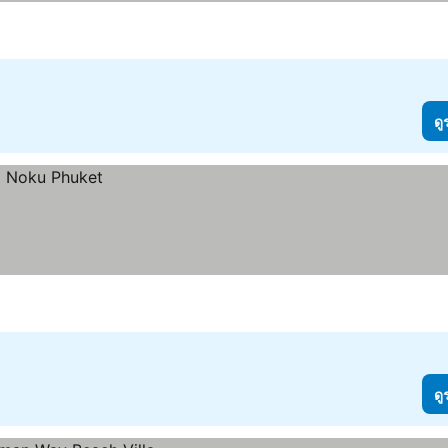
ดู
ดู