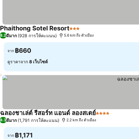
Phaithong Sotel Resort
3 ดาว
ดีมาก
(928 การให้คะแนน)
8.2
5.6 km ถึง ตัวเมือง
฿660
จาก
ดูราคาจาก
8 เว็บไซต์
ฉลองชาเล่ต์ รีสอร์ท แอนด์ ลองสเตย์
4 ดาว
ดีมาก
(1,791 การให้คะแนน)
8.3
2.2 km ถึง ตัวเมือง
฿1,171
จาก