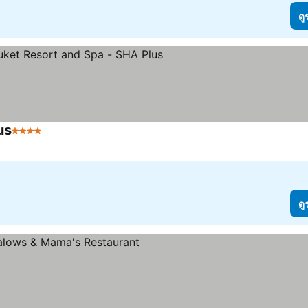
ดู
us
4 ดาว
ดู