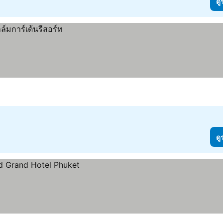
ดู
ดู