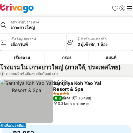
รายการโป
เข้าสู่ร
เมนู
จุดหมายปลายทาง
เกาะยาวใหญ่
เช็คอิน/เช็คเอาท์
ผู้เข้าพักและห้องพัก
เลือกวันที่
2 ผู้เข้าพัก, 1 ห้อง
เรียงตาม
กรอง
แผนที่
โรงแรมใน เกาะยาวใหญ่ (ภาคใต้, ประเทศไทย)
ค่าคอมมิชชั่นมีผลต่ออันดับอย่างไร
Santhiya Koh Yao Yai
แชร์
เพิ่มในรายการโปรด
Resort & Spa
ดูราคา
5 ดาว
8.8
ดีเลิศ
16,498
0.2 km จากชายหาด
ตัวเลือกยอดนิยม