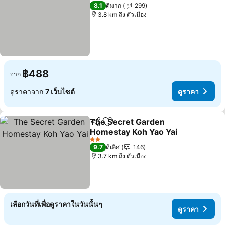
2 ดาว
8.1
ดีมาก
299
3.8 km ถึง ตัวเมือง
฿488
จาก
ดูราคาจาก
7 เว็บไซต์
ดูราคา
The Secret Garden
แชร์
เพิ่มในรายการโปรด
Homestay Koh Yao Yai
ดูราคา
2 ดาว
9.7
ดีเลิศ
146
3.7 km ถึง ตัวเมือง
เลือกวันที่เพื่อดูราคาในวันนั้นๆ
ดูราคา