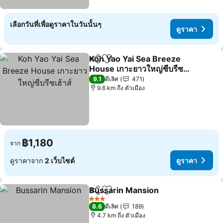
เลือกวันที่เพื่อดูราคาในวันนั้นๆ
ดูราคา
Koh Yao Yai Sea Breeze
แชร์
เพิ่มในรายการโปรด
House เกาะยาวใหญ่ซีบรีซ
เฮ้าส์
ดูราคา
9.1
ดีเลิศ
471
9.6 km ถึง ตัวเมือง
฿1,180
จาก
ดูราคาจาก
2 เว็บไซต์
ดูราคา
Bussarin Mansion
แชร์
เพิ่มในรายการโปรด
ดูราคา
3 ดาว
8.6
ดีเลิศ
189
4.7 km ถึง ตัวเมือง