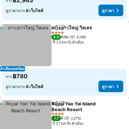
฿2,963
จาก
ดูราคาจาก
8 เว็บไซต์
ดูราคา
เกาะยาวใหญ่ วิลเลจ
แชร์
เพิ่มในรายการโปรด
ดูราคา
4 ดาว
9.0
ดีเลิศ
4,166
7.3 km ถึง ตัวเมือง
ตัวเลือกยอดนิยม
฿780
จาก
ดูราคาจาก
8 เว็บไซต์
ดูราคา
Royal Yao Yai Island
แชร์
เพิ่มในรายการโปรด
Beach Resort
ดูราคา
4 ดาว
7.7
ดี
2,275
2.1 km ถึง ตัวเมือง