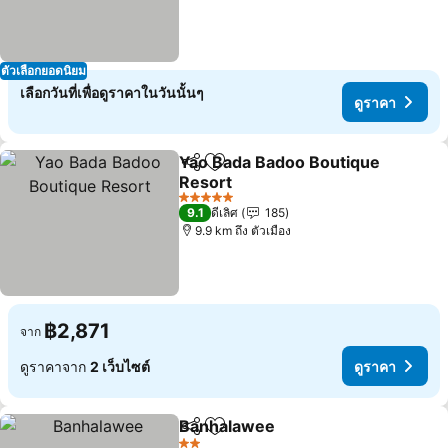
ตัวเลือกยอดนิยม
เลือกวันที่เพื่อดูราคาในวันนั้นๆ
ดูราคา
Yao Bada Badoo Boutique
แชร์
เพิ่มในรายการโปรด
Resort
ดูราคา
5 ดาว
9.1
ดีเลิศ
185
9.9 km ถึง ตัวเมือง
฿2,871
จาก
ดูราคาจาก
2 เว็บไซต์
ดูราคา
Banhalawee
แชร์
เพิ่มในรายการโปรด
ดูราคา