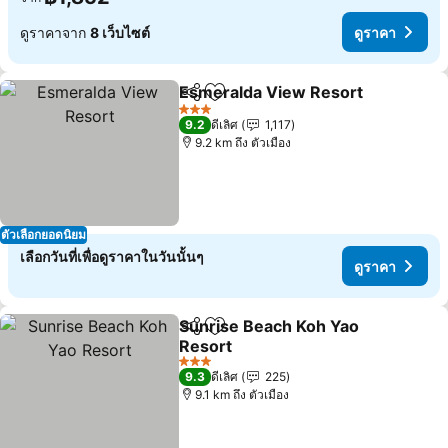
ดูราคาจาก
8 เว็บไซต์
ดูราคา
Esmeralda View Resort
แชร์
เพิ่มในรายการโปรด
ดู
3 ดาว
9.2
ดีเลิศ
1,117
9.2 km ถึง ตัวเมือง
ตัวเลือกยอดนิยม
เลือกวันที่เพื่อดูราคาในวันนั้นๆ
ดูราคา
Sunrise Beach Koh Yao
แชร์
เพิ่มในรายการโปรด
Resort
ดูราคา
3 ดาว
9.3
ดีเลิศ
225
9.1 km ถึง ตัวเมือง