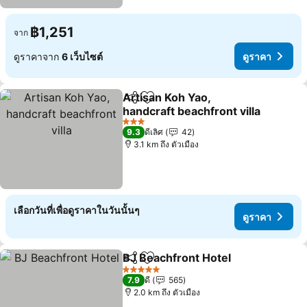
฿1,251
จาก
ดูราคาจาก
6 เว็บไซต์
ดูราคา
Artisan Koh Yao,
แชร์
เพิ่มในรายการโปรด
handcraft beachfront villa
ดูราคา
3 ดาว
9.3
ดีเลิศ
42
3.1 km ถึง ตัวเมือง
เลือกวันที่เพื่อดูราคาในวันนั้นๆ
ดูราคา
BJ Beachfront Hotel
แชร์
เพิ่มในรายการโปรด
ดูราค
5 ดาว
7.9
ดี
565
2.0 km ถึง ตัวเมือง