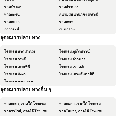
หาดป่าตอง
หาดอ่าวนาง
Koh Yao Beach Bungalows
Mookdamun
หาดกะรน
สนามบินนานาชาติกระบี่
หาดกมลา
หาดกะตะ
อ่าวกระบี่
ถนนถลาง
จุดหมายปลายทาง
หาดไม้ขาว
เซ็นทรัล เฟสติวัล ภูเก็ต
เกาะยาวน้อย
โรงเรียนสอนอาหารกระบี่
โรงแรม หาดป่าตอง
โรงแรม ภูเก็ตทาวน์
หาดพระแอะ
หาดในทอน
โรงแรม กระบี่
โรงแรม อ่าวนาง
หน้าหาดพระนาง
หาดนพรัตน์ธารา
โรงแรม เกาะพีพี
โรงแรม เขาหลัก
วัดฉลอง
หาดไม้ง้าว (หาดฟรีด้อม)
โรงแรม พังงา
โรงแรม เกาะลันตาซิตี้
มีช่องลุง
เกาะยาวใหญ่
โรงแรม หาดกะรน
เกาะรังใหญ่
ชายหาดเกาะห้อง
จุดหมายปลายทางอื่น ๆ
เกาะไข่
หาดป่าทราย
เกาะห้อง
สโมสรขี่ม้าภูเก็ตบางเทา
หาดกะตะ, ภาคใต้ โรงแรม
หาดกมลา, ภาคใต้ โรงแรม
หาดสุรินทร์
เกาะตะปู
หาดราไวย์, ภาคใต้ โรงแรม
หาดในยาง, ภาคใต้ โรงแรม
สุเมธ เกาะลันตาใหญ่ ซาฟารี
สระมรกต