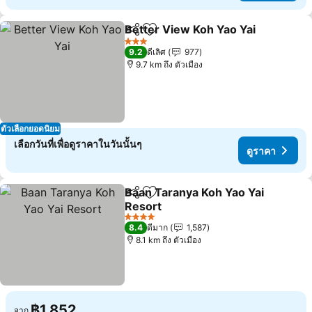
Better View Koh Yao Yai
แชร์
เพิ่มในรายการโปรด
ดู
3 ดาว
9.2
ดีเลิศ
977
9.7 km ถึง ตัวเมือง
ตัวเลือกยอดนิยม
เลือกวันที่เพื่อดูราคาในวันนั้นๆ
ดูราคา
Baan Taranya Koh Yao Yai
แชร์
เพิ่มในรายการโปรด
Resort
ดูราคา
4 ดาว
8.4
ดีมาก
1,587
8.1 km ถึง ตัวเมือง
฿1,852
จาก