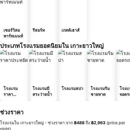
เซอร์วิสอ
รีสอร์ท
เกสต์เฮาส์
พาร์ทเมนท์
ประเภทโรงแรมยอดนิยมใน เกาะยาวใหญ่
โรงแรม
โรงแรมมี
โรงแรมสปา
โรงแรมริม
โรงแร
ราคา
สระว่ายน้ำ
ชายหาด
จอดร
ประหยัด
ช่วงราคา
โรงแรมใน เกาะยาวใหญ่ -
ช่วงราคา
จาก
‎฿488
ถึง
‎฿2,963
(price per
night)