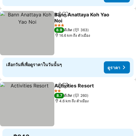
Bann Anattaya Koh Yao
แชร์
เพิ่มในรายการโปรด
Noi
ดูราคา
3 ดาว
8.9
ดีเลิศ
363
16.6 km ถึง ตัวเมือง
เลือกวันที่เพื่อดูราคาในวันนั้นๆ
ดูราคา
Activities Resort
แชร์
เพิ่มในรายการโปรด
ดูราคา
2 ดาว
8.7
ดีเลิศ
260
4.6 km ถึง ตัวเมือง