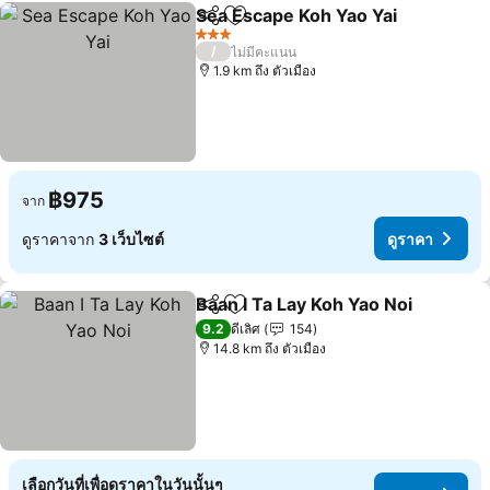
Sea Escape Koh Yao Yai
แชร์
เพิ่มในรายการโปรด
ดู
3 ดาว
/
ไม่มีคะแนน
1.9 km ถึง ตัวเมือง
฿975
จาก
ดูราคาจาก
3 เว็บไซต์
ดูราคา
Baan I Ta Lay Koh Yao Noi
แชร์
เพิ่มในรายการโปรด
9.2
ดีเลิศ
154
14.8 km ถึง ตัวเมือง
เลือกวันที่เพื่อดูราคาในวันนั้นๆ