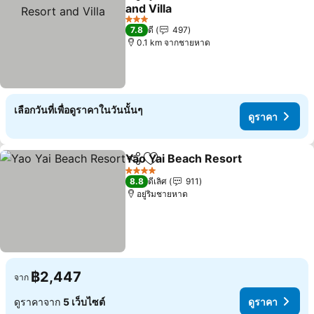
แชร์
เพิ่มในรายการโปรด
and Villa
ดูราคา
3 ดาว
7.8
ดี
497
0.1 km จากชายหาด
เลือกวันที่เพื่อดูราคาในวันนั้นๆ
ดูราคา
Yao Yai Beach Resort
แชร์
เพิ่มในรายการโปรด
ดูรา
4 ดาว
8.8
ดีเลิศ
911
อยู่ริมชายหาด
฿2,447
จาก
ดูราคาจาก
5 เว็บไซต์
ดูราคา