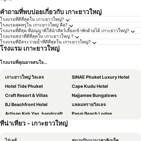
คำถามที่พบบ่อยเกี่ยวกับ เกาะยาวใหญ่
โรงแรมที่ดีที่สุดใน เกาะยาวใหญ่?
โรงแรมสุดหรูใน เกาะยาวใหญ่ คือ?
โรงแรมที่ดีสุด ที่อณุญาติให้นำสัตว์เลี้ยงเข้าพักด้วยได้ เกาะยาวใหญ่?
โรงแรมสปาที่ดีที่สุดใน เกาะยาวใหญ่ ?
โรงแรมที่มีสระว่ายน้ำที่ดีที่สุดใน เกาะยาวใหญ่?
โรงแรม เกาะยาวใหญ่
โรงแรมที่คุณอาจสนใจ...
เกาะยาวใหญ่ วิลเลจ
SINAE Phuket Luxury Hotel
Hotel Tide Phuket
Cape Kudu Hotel
Craft Resort & Villas
Najjamee Bungalows
BJ Beachfront Hotel
แหลมทรายวิลเลจ
Artisan Koh Yao, handcraft beachfront villa
Pasai Beach Lodge
ที่น่าเที่ยว - เกาะยาวใหญ่
Banhalawee
Three Ladies
Nankanok Bungalow
Blue Bay Resort
ไร่เลย์
สนามบินนานาชาติภูเก็ต
Sunrise House
Better View Koh Yao Yai