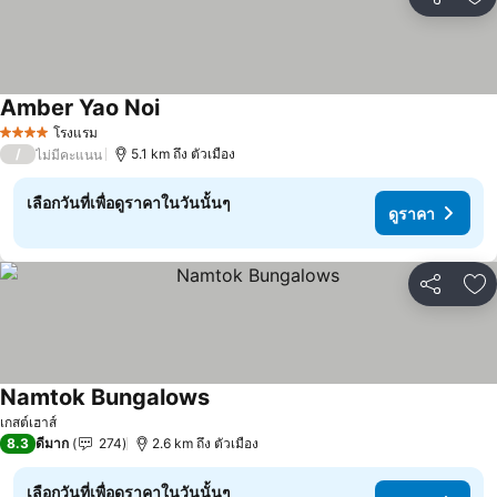
แชร์
เพ
Amber Yao Noi
โรงแรม
4 ดาว
/
5.1 km ถึง ตัวเมือง
ไม่มีคะแนน
เลือกวันที่เพื่อดูราคาในวันนั้นๆ
ดูราคา
แชร์
เพ
Namtok Bungalows
เกสต์เฮาส์
8.3
ดีมาก
274
2.6 km ถึง ตัวเมือง
เลือกวันที่เพื่อดูราคาในวันนั้นๆ