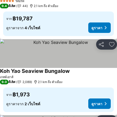
รีสอร์ท
5 ดาว
9.4
ดีเลิศ
44
2.1 km ถึง ตัวเมือง
฿19,787
จาก
ดูราคาจาก
4 เว็บไซต์
ดูราคา
แชร์
เพ
Koh Yao Seaview Bungalow
เกสต์เฮาส์
9.0
ดีเลิศ
2,089
2.1 km ถึง ตัวเมือง
฿1,973
จาก
ดูราคาจาก
2 เว็บไซต์
ดูราคา