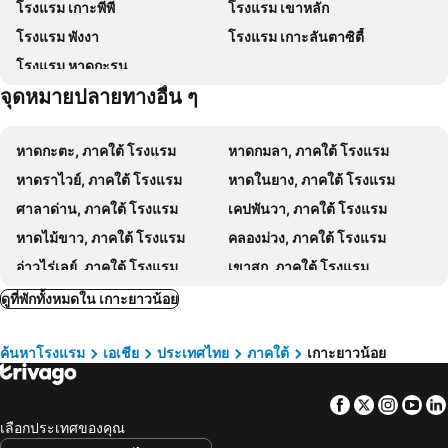
โรงแรม เกาะพีพี
โรงแรม เขาหลัก
หาดนพรัตน์ธารา
วัดฉลอง
Iretreat Koh Yao Noi Private Andaman
Mookdamun
โรงแรม พังงา
โรงแรม เกาะลันตาซิตี้
เกาะไข่
หาดป่าทราย
Purana Resort Koh Yao Noi
Better View Koh Yao Yai
โรงแรม หาดกะรน
เกาะห้อง
มีช่องลุง
Elements
Beyond Krabi
จุดหมายปลายทางอื่น ๆ
เกาะยาวใหญ่
ชายหาดเกาะห้อง
คลองเมือง ซันเซ็ท เฮ้าส์
Z-Talay House
เขาพิงกัน เกาะเจมส์บอนด์
เกาะตะปู
Srisuksan Klong Muang Beach
Balibar Sea View Beach Rooms
หาดกะตะ, ภาคใต้ โรงแรม
หาดกมลา, ภาคใต้ โรงแรม
หาดในหาน
หาดต้นไทร
Krabi Klong Muang Bay Resort
หาดราไวย์, ภาคใต้ โรงแรม
หาดในยาง, ภาคใต้ โรงแรม
หาดลิง
สวนผีเสื้อและโลกแมลงภูเก็ต
ศาลาด่าน, ภาคใต้ โรงแรม
เคปพันวา, ภาคใต้ โรงแรม
จังเกิล บันจี้จัมพ์
พิพิธภัณฑ์หอย ภูเก็ต
หาดไม้ขาว, ภาคใต้ โรงแรม
คลองม่วง, ภาคใต้ โรงแรม
อ่าวไร่เลย์, ภาคใต้ โรงแรม
เขาสก, ภาคใต้ โรงแรม
อ่าวฉลอง, ภาคใต้ โรงแรม
เกาะยาวใหญ่, ภาคใต้ โรงแรม
ดูที่พักทั้งหมดใน เกาะยาวน้อย
หาดกะตะน้อย, ภาคใต้ โรงแรม
หาดพันซี, ภาคใต้ โรงแรม
ค้นหาโรงแรม
เอเชีย
ประเทศไทย
ภาคใต้
เกาะยาวน้อย
หาดสุรินทร์, ภาคใต้ โรงแรม
หาดในทอน, ภาคใต้ โรงแรม
หาดในหาน, ภาคใต้ โรงแรม
เกาะนาคาใหญ่, ภาคใต้ โรงแรม
Facebook
Twitter
Insta
Yo
หาดพิไล, ภาคใต้ โรงแรม
หาดนพรัตน์ธารา, ภาคใต้ โรงแรม
เลือกประเทศของคุณ
หาดใหญ่, ภาคใต้ โรงแรม
นครศรีธรรมราช, ภาคใต้ โรงแรม