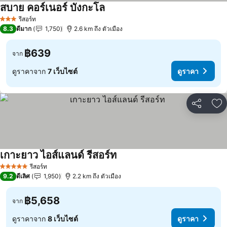
สบาย คอร์เนอร์ บังกะโล
รีสอร์ท
3 ดาว
8.3
ดีมาก
1,750
2.6 km ถึง ตัวเมือง
฿639
จาก
ดูราคาจาก
7 เว็บไซต์
ดูราคา
แชร์
เพ
เกาะยาว ไอส์แลนด์ รีสอร์ท
รีสอร์ท
5 ดาว
9.2
ดีเลิศ
1,950
2.2 km ถึง ตัวเมือง
฿5,658
จาก
ดูราคาจาก
8 เว็บไซต์
ดูราคา