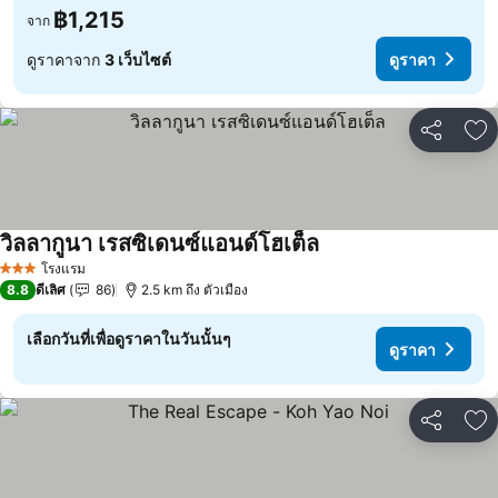
฿1,215
จาก
ดูราคาจาก
3 เว็บไซต์
ดูราคา
แชร์
เพ
วิลลากูนา เรสซิเดนซ์แอนด์โฮเต็ล
โรงแรม
3 ดาว
8.8
ดีเลิศ
86
2.5 km ถึง ตัวเมือง
เลือกวันที่เพื่อดูราคาในวันนั้นๆ
ดูราคา
แชร์
เพ