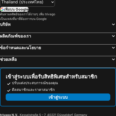
สงขลา, ภาคใต้ โรงแรม
ตรัง, ภาคใต้ โรงแรม
เพิ่มบน Google
พัทลุง, ภาคใต้ โรงแรม
เกาะกระดาน, ภาคใต้ โรงแรม
ค้นหาผลลัพธ์ของเราได้ง่ายๆ: เพิ่ม trivago
เป็นแหล่งที่มาที่ต้องการบน Google
เกาะไหง, ภาคใต้ โรงแรม
เกาะเหลาเหลียง, ภาคใต้ โรงแรม
บริษัท
กรุงเทพฯ, ภาคกลาง โรงแรม
พัทยา, ภาคตะวันออก โรงแรม
ผลิตภัณฑ์ของเรา
หัวหิน, ภาคกลาง โรงแรม
เชียงใหม่, ภาคเหนือ โรงแรม
ชลบุรี, ภาคตะวันออก โรงแรม
หาดป่าตอง, ภาคใต้ โรงแรม
ข้อกำหนดและนโยบาย
ระยอง, ภาคตะวันออก โรงแรม
กาญจนบุรี, ภาคกลาง โรงแรม
ภูเก็ตทาวน์, ภาคใต้ โรงแรม
ช่วยเหลือ
เข้าสู่ระบบเพื่อรับสิทธิพิเศษสำหรับสมาชิก
ปรับแต่งประสบการณ์ของคุณ
ดีลสมาชิกและราคาสมาชิก
เข้าสู่ระบบ
trivago N.V.
, Kesselstraße 5 – 7, 40221 Düsseldorf, Germany