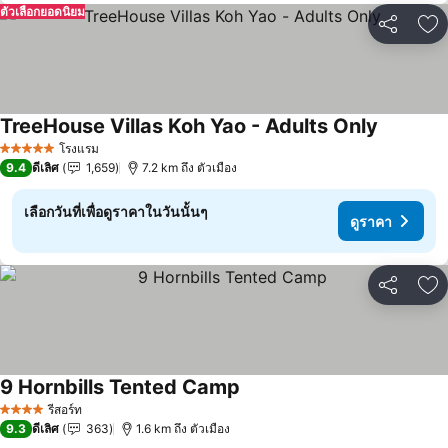
ตัวเลือกยอดนิยม
แชร์
เพ
TreeHouse Villas Koh Yao - Adults Only
โรงแรม
5 ดาว
9.4
ดีเลิศ
1,659
7.2 km ถึง ตัวเมือง
เลือกวันที่เพื่อดูราคาในวันนั้นๆ
ดูราคา
แชร์
เพ
9 Hornbills Tented Camp
รีสอร์ท
4 ดาว
9.3
ดีเลิศ
363
1.6 km ถึง ตัวเมือง