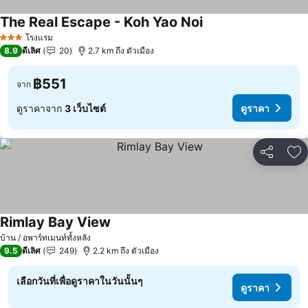
The Real Escape - Koh Yao Noi
โรงแรม
3 ดาว
8.9
ดีเลิศ
20
2.7 km ถึง ตัวเมือง
฿551
จาก
ดูราคาจาก
3 เว็บไซต์
ดูราคา
แชร์
เพ
Rimlay Bay View
บ้าน / อพาร์ทเมนท์ทั้งหลัง
9.5
ดีเลิศ
249
2.2 km ถึง ตัวเมือง
เลือกวันที่เพื่อดูราคาในวันนั้นๆ
ดูราคา