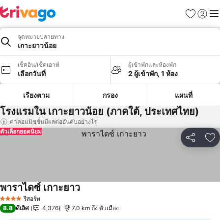
รายการโป
เข้าสู่ร
เมนู
จุดหมายปลายทาง
เกาะยาวน้อย
เช็คอิน/เช็คเอาท์
ผู้เข้าพักและห้องพัก
เลือกวันที่
2 ผู้เข้าพัก, 1 ห้อง
เรียงตาม
กรอง
แผนที่
โรงแรมใน เกาะยาวน้อย (ภาคใต้, ประเทศไทย)
ค่าคอมมิชชั่นมีผลต่ออันดับอย่างไร
ตัวเลือกยอดนิยม
แชร์
เพ
พาราไดซ์ เกาะยาว
รีสอร์ท
4 ดาว
8.8
ดีเลิศ
4,376
7.0 km ถึง ตัวเมือง