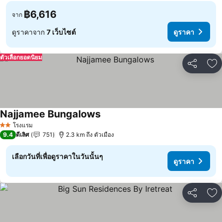
฿6,616
จาก
ดูราคาจาก
7 เว็บไซต์
ดูราคา
ตัวเลือกยอดนิยม
แชร์
เพ
Najjamee Bungalows
โรงแรม
2 ดาว
9.4
ดีเลิศ
751
2.3 km ถึง ตัวเมือง
เลือกวันที่เพื่อดูราคาในวันนั้นๆ
ดูราคา
แชร์
เพ