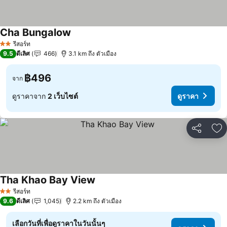
Cha Bungalow
รีสอร์ท
2 ดาว
9.5
ดีเลิศ
466
3.1 km ถึง ตัวเมือง
฿496
จาก
ดูราคาจาก
2 เว็บไซต์
ดูราคา
แชร์
เพ
Tha Khao Bay View
รีสอร์ท
2 ดาว
9.6
ดีเลิศ
1,045
2.2 km ถึง ตัวเมือง
เลือกวันที่เพื่อดูราคาในวันนั้นๆ