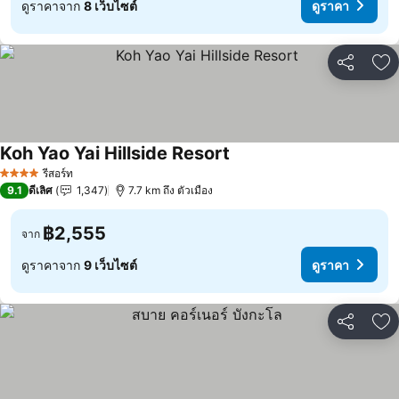
ดูราคาจาก
8 เว็บไซต์
ดูราคา
แชร์
เพ
Koh Yao Yai Hillside Resort
รีสอร์ท
4 ดาว
9.1
ดีเลิศ
1,347
7.7 km ถึง ตัวเมือง
฿2,555
จาก
ดูราคาจาก
9 เว็บไซต์
ดูราคา
แชร์
เพ