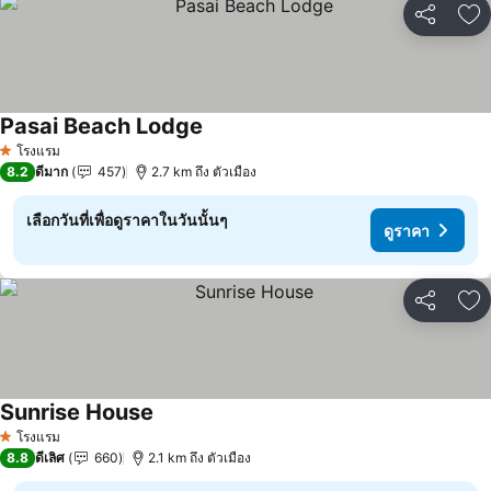
แชร์
เพ
Pasai Beach Lodge
โรงแรม
1 ดาว
8.2
ดีมาก
457
2.7 km ถึง ตัวเมือง
เลือกวันที่เพื่อดูราคาในวันนั้นๆ
ดูราคา
แชร์
เพ
Sunrise House
โรงแรม
1 ดาว
8.8
ดีเลิศ
660
2.1 km ถึง ตัวเมือง