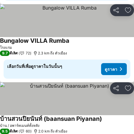
แชร์
เพ
Bungalow VILLA Rumba
โรงแรม
9.7
ดีเลิศ
72
2.3 km ถึง ตัวเมือง
เลือกวันที่เพื่อดูราคาในวันนั้นๆ
ดูราคา
แชร์
เพ
บ้านสวนปิยนันท์ (baansuan Piyanan)
บ้าน / อพาร์ทเมนท์ทั้งหลัง
9.5
ดีเลิศ
60
2.0 km ถึง ตัวเมือง