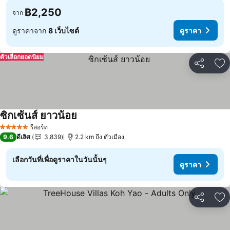
฿2,250
จาก
ดูราคาจาก
8 เว็บไซต์
ดูราคา
ตัวเลือกยอดนิยม
แชร์
เพ
ซิกเซ้นส์ ยาวน้อย
รีสอร์ท
5 ดาว
9.6
ดีเลิศ
3,839
2.2 km ถึง ตัวเมือง
เลือกวันที่เพื่อดูราคาในวันนั้นๆ
ดูราคา
แชร์
เพ