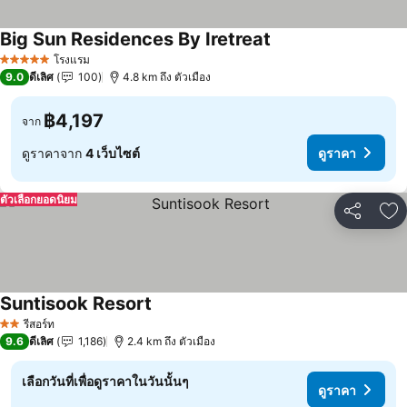
Big Sun Residences By Iretreat
โรงแรม
5 ดาว
9.0
ดีเลิศ
100
4.8 km ถึง ตัวเมือง
฿4,197
จาก
ดูราคาจาก
4 เว็บไซต์
ดูราคา
ตัวเลือกยอดนิยม
แชร์
เพ
Suntisook Resort
รีสอร์ท
2 ดาว
9.6
ดีเลิศ
1,186
2.4 km ถึง ตัวเมือง
เลือกวันที่เพื่อดูราคาในวันนั้นๆ
ดูราคา