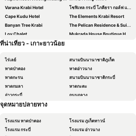
Varana Krabi Hotel
โซฟิเทล กระบี่ โภคีธรา กอล์ฟ แอนด์ สปา รีสอร์ท
Cape Kudu Hotel
The Elements Krabi Resort
Banyan Tree Krabi
The Pelican Residence & Suites Krabi
Loy Chalet
Mukrada House Boutique Hometel Krabi
ที่น่าเที่ยว - เกาะยาวน้อย
Bulan Anda Baba Resort
Villa Thalanena By The Beach
Najjamee Bungalows
KRABI MORE HOTEL
ไร่เลย์
สนามบินนานาชาติภูเก็ต
Baan Tubkaek Hotel
BJ Beachfront Hotel
หาดป่าตอง
หาดอ่าวนาง
แหลมทรายวิลเลจ
Big Sun Residences By Iretreat
หาดกะรน
สนามบินนานาชาติกระบี่
Pasai Beach Lodge
Artisan Koh Yao, handcraft beachfront villa
หาดกมลา
หาดกะตะ
White Sand Halal House Krabi
Tha Lane Bay Villas
อ่าวกระบี่
ถนนถลาง
The Beach at Klong Muang
Nankanok Bungalow
จุดหมายปลายทาง
หาดไม้ขาว
เซ็นทรัล เฟสติวัล ภูเก็ต
Three Ladies
Phulay Bay, a Ritz-Carlton Reserve
เกาะยาวน้อย
โรงเรียนสอนอาหารกระบี่
Sunrise House
Le Passe-Temps
โรงแรม หาดป่าตอง
โรงแรม ภูเก็ตทาวน์
หาดพระแอะ
อ่าวพังงา
Blue Bay Resort
Koh Kwang Seaview
โรงแรม กระบี่
โรงแรม อ่าวนาง
หาดในทอน
หน้าหาดพระนาง
โคโค่ โนริ แอ็ด ซี
Koh Yao Beach Bungalows