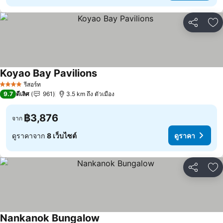
แชร์
เพ
Koyao Bay Pavilions
รีสอร์ท
4 ดาว
9.7
ดีเลิศ
961
3.5 km ถึง ตัวเมือง
฿3,876
จาก
ดูราคาจาก
8 เว็บไซต์
ดูราคา
แชร์
เพ
Nankanok Bungalow