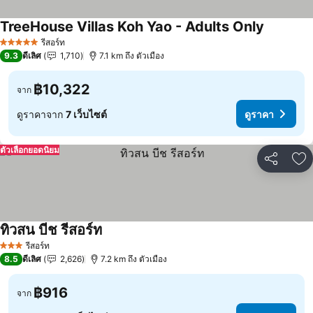
TreeHouse Villas Koh Yao - Adults Only
รีสอร์ท
5 ดาว
9.3
ดีเลิศ
1,710
7.1 km ถึง ตัวเมือง
฿10,322
จาก
ดูราคาจาก
7 เว็บไซต์
ดูราคา
ตัวเลือกยอดนิยม
แชร์
เพ
ทิวสน บีช รีสอร์ท
รีสอร์ท
3 ดาว
8.5
ดีเลิศ
2,626
7.2 km ถึง ตัวเมือง
฿916
จาก