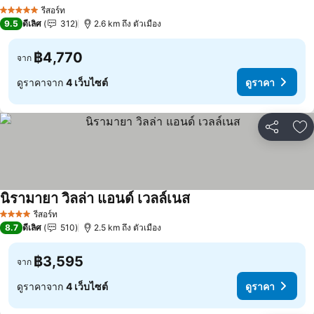
รีสอร์ท
5 ดาว
9.5
ดีเลิศ
312
2.6 km ถึง ตัวเมือง
฿4,770
จาก
ดูราคาจาก
4 เว็บไซต์
ดูราคา
แชร์
เพ
นิรามายา วิลล่า แอนด์ เวลล์เนส
รีสอร์ท
4 ดาว
8.7
ดีเลิศ
510
2.5 km ถึง ตัวเมือง
฿3,595
จาก
ดูราคาจาก
4 เว็บไซต์
ดูราคา