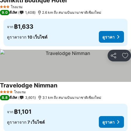
Jomkitti Boutique Hotel
โรงแรม
3 ดาว
9.0
ดีเลิศ
1,408
2.6 km ถึง สนามบินนานาชาติเชียงใหม่
฿1,633
จาก
ดูราคาจาก
10 เว็บไซต์
ดูราคา
แชร์
เพ
Travelodge Nimman
โรงแรม
4 ดาว
8.8
ดีเลิศ
3,601
3.1 km ถึง สนามบินนานาชาติเชียงใหม่
฿1,101
จาก
ดูราคาจาก
7 เว็บไซต์
ดูราคา