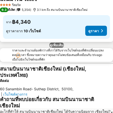
รีสอร์ท
4 ดาว
9.3
ดีเลิศ
5,354
3.1 km ถึง สนามบินนานาชาติเชียงใหม่
฿4,340
จาก
ดูราคาจาก
10 เว็บไซต์
ดูราคา
ดูเพิ่มเติม
ราคาและจำนวนห้องพักว่างที่เราได้รับจากเว็บไซต์จองที่พักเปลี่ยนแปลง
ตลอดเวลา ซึ่งหมายความว่าคุณอาจไม่พบข้อเสนอที่เหมือนกับ trivago
เมื่อไปยังเว็บไซต์จองที่พัก
สนามบินนานาชาติเชียงใหม่ (เชียงใหม่,
ประเทศไทย)
ติดต่อ
60 Sanambin Road- Suthep District
,
50100
,
|
เว็บไซต์ทางการ
คำถามที่พบบ่อยเกี่ยวกับ สนามบินนานาชาติ
เชียงใหม่
อะไรที่ทำให้ สนามบินนานาชาติเชียงใหม่ ได้รับความนิยมจาก เชียงใหม่?