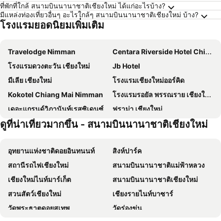
ที่พักที่ใกล้ สนามบินนานาชาติเชียงใหม่ ได้แก่อะไรบ้าง?
มีแหล่งท่องเที่ยวอื่นๆ อะไรใกล้ๆ สนามบินนานาชาติเชียงใหม่ บ้าง?
โรงแรมยอดนิยมเพิ่มเติม
Travelodge Nimman
Centara Riverside Hotel Chiang Mai
โรงแรมดวงตะวัน เชียงใหม่
Jb Hotel
มีเลีย เชียงใหม่
โรงแรมเชียงใหม่ออร์คิด
Kokotel Chiang Mai Nimman
โรงแรมรอยัล พรรณราย เชียงใหม่
เดอะแกรนด์วิภานันท์เรสซิเดนซ์
ฟูราม่า เชียงใหม่
ดูที่น่าเที่ยวมากขึ้น - สนามบินนานาชาติเชียงใหม่
Anodard Hotel Chiang Mai
วิคตอเรีย นิมมาน โฮเต็ล
โรงแรมดิเอ็มเพรส เชียงใหม่
Loyy Hotel
อุทยานแห่งชาติดอยอินทนนท์
สิงห์ปาร์ค
Star Hotel Chiang Mai
Casa Marocc Hotel
สถานีรถไฟเชียงใหม่
สนามบินนานาชาติแม่ฟ้าหลวง
เชียงใหม่ภูคำ
รอยัล เพนนินซูลา โฮเท็ล เชียงใหม่
เชียงใหม่ไนท์มาร์เก็ต
สนามบินนานาชาติเชียงใหม่
อินเตอร์คอนติเนนตัล เชียงใหม่ แม่ปิงโฮเทล
Donchan Grand Hotel
สวนสัตว์เชียงใหม่
เชียงรายไนท์บาซาร์
Cross Vibe Chiang Mai Decem, Nimman
Mercure Chiang Mai
วัดพระธาตุดอยสุเทพ
วัดร่องขุ่น
Eastin Tan Hotel Chiang Mai
Wintree City Resort Chiang Mai