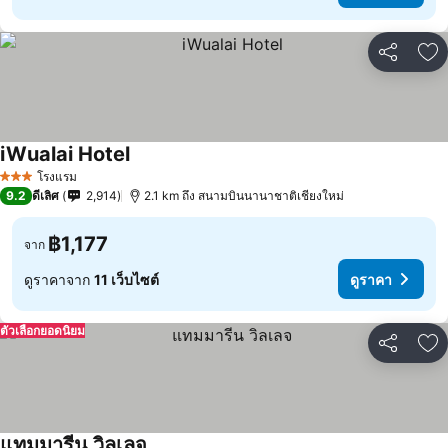
แชร์
เพ
iWualai Hotel
โรงแรม
3 ดาว
9.2
ดีเลิศ
2,914
2.1 km ถึง สนามบินนานาชาติเชียงใหม่
฿1,177
จาก
ดูราคาจาก
11 เว็บไซต์
ดูราคา
ตัวเลือกยอดนิยม
แชร์
เพ
แทมมารีน วิลเลจ