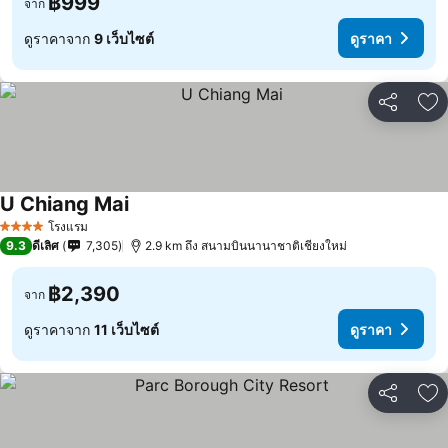
฿999
จาก
ดูราคาจาก
9 เว็บไซต์
ดูราคา
แชร์
เพ
U Chiang Mai
โรงแรม
4 ดาว
9.3
ดีเลิศ
7,305
2.9 km ถึง สนามบินนานาชาติเชียงใหม่
฿2,390
จาก
ดูราคาจาก
11 เว็บไซต์
ดูราคา
แชร์
เพ