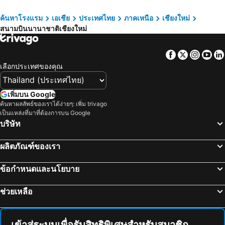
ดอยสุเทพ-ปุย
พระตำหนักดอยตุง
Stay with Nimman
Shangri-La Chiang Mai
วัดพระสิงห์
สวนกล้วยไม้และฟาร์มผีเสื้อแม่ริม
Hug Nimman Hotel
Hyde Park Chiangmai
ค้นหาโรงแรม
เอเชีย
ประเทศไทย
ภาคเหนือ
เชียงใหม่
สนามบินนานาชาติเชียงใหม่
วัดพระธาตุลำปางหลวง
ปิง
Buri Siri Hotel
Top North Hotel
สวนแม่ฟ้าหลวง
ท่าเรือเชียงของ
คุ้มภูคำ
Aruntara Riverside Boutique Hotel
Facebook
Twitter
Insta
Yo
ศูนย์ฝึกช้างเชียงดาว
Chiang Rai's Night Market
L Nimman Boutique
Kantary Hills Hotel, Chiang Mai
เลือกประเทศของคุณ
บ่อน้ำพุร้อนสันกำแพง
อุทยานประวัติศาสตร์ศรีสัชนาลัย
เบสิค ไลน์ โฮเต็ล แอท ลอยเคราะห์
Hotel O Top North Guesthouse
ทัวร์ชมเมือง
สนามบินแม่ฮ่องสอน
ดุสิต ปริ๊นเซส เชียงใหม่
เมอเวนพิค สุริวงศ์ โฮเต็ล เชียงใหม่
เพิ่มบน Google
สนามบินสุโขทัย
ปางช้างแม่แตง
ค้นหาผลลัพธ์ของเราได้ง่ายๆ: เพิ่ม trivago
At Pingnakorn Nimman Hotel
Peppery Hills Hotel
เป็นแหล่งที่มาที่ต้องการบน Google
ปางช้างแม่ตะมาน
วัดเจดีย์หลวง
B2 Mountain Pano Residence Chiang Mai
ทราเวลเลอร์ อินน์
บริษัท
เชียงใหม่ไบค์กิ้ง
สนามบินลำปาง
The Experience Walking Street Chiang Mai
Nature Boutique Hotel @ Chiangmai
ผลิตภัณฑ์ของเรา
วนอุทยานน้ำตกขุนกรณ์
เชียงใหม่เทรคกิ้ง
Maraya Hotel & Resort
Love CNX Guesthouse
ฟาร์มงูแม่สา
ปางช้างแม่สา
WE Terminal Hotel
Donchan Residence
ข้อกำหนดและนโยบาย
ศูนย์หัตถกรรมกระดาษสาและร่ม
พิพิธภัณฑ์และศูนย์การศึกษาชาวเขา
โรงแรมเรือนระมิงค์
Harmony Resort Hotel
ช่วยเหลือ
วัดท่าตอน
วนอุทยานภูชี้ฟ้า
โนเบิลเพลส เชียงใหม่
โรงแรม 3บี บูติก
Giraffe Women's Tribe
เอเลเฟ่น เนเจอร์ พาร์ค
ยูเฮาส์
แอร์พอร์ต เรสซิเดนซ์ 2
Phrae Airport
Nam Tok Mor Paeng
Noble Place Chiangmai
ดิแอร์พอร์ทกรีนเนอรี่ เชี่ยงใหม่
เข้าสู่ระบบเพื่อรับสิทธิพิเศษสำหรับสมาชิก