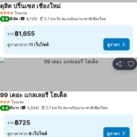
ดุสิต ปริ๊นเซส เชียงใหม่
โรงแรม
4 ดาว
8.6
ดีเลิศ
9,725
3.7 km ถึง สนามบินนานาชาติเชียงใหม่
฿1,655
จาก
ดูราคาจาก
11 เว็บไซต์
ดูราคา
แชร์
เพ
99 เดอะ แกลเลอรี โฮเต็ล
โรงแรม
3 ดาว
8.4
ดีมาก
5,304
2.7 km ถึง สนามบินนานาชาติเชียงใหม่
฿725
จาก
ดูราคาจาก
8 เว็บไซต์
ดูราคา