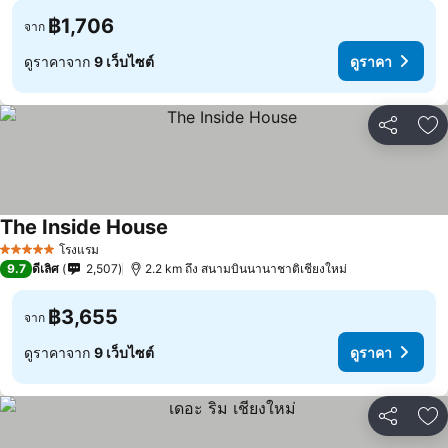
฿1,706
จาก
ดูราคาจาก
9 เว็บไซต์
ดูราคา
แชร์
เพ
The Inside House
โรงแรม
5 ดาว
9.7
ดีเลิศ
2,507
2.2 km ถึง สนามบินนานาชาติเชียงใหม่
฿3,655
จาก
ดูราคาจาก
9 เว็บไซต์
ดูราคา
แชร์
เพ