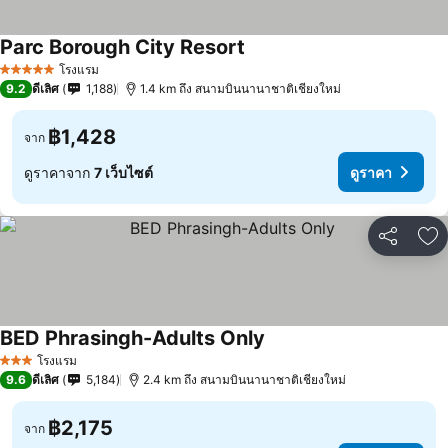
Parc Borough City Resort
โรงแรม
5 ดาว
9.2
ดีเลิศ
1,188
1.4 km ถึง สนามบินนานาชาติเชียงใหม่
฿1,428
จาก
ดูราคาจาก
7 เว็บไซต์
ดูราคา
แชร์
เพ
BED Phrasingh-Adults Only
โรงแรม
3 ดาว
9.6
ดีเลิศ
5,184
2.4 km ถึง สนามบินนานาชาติเชียงใหม่
฿2,175
จาก