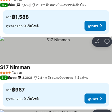
โรงแรม
4 ดาว
8.7
ดีเลิศ
5,582
2.9 km ถึง สนามบินนานาชาติเชียงใหม่
฿1,588
จาก
ดูราคาจาก
9 เว็บไซต์
ดูราคา
แชร์
เพ
S17 Nimman
โรงแรม
4 ดาว
8.2
ดีมาก
3,303
2.8 km ถึง สนามบินนานาชาติเชียงใหม่
฿967
จาก
ดูราคาจาก
9 เว็บไซต์
ดูราคา