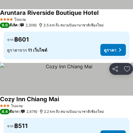
Aruntara Riverside Boutique Hotel
โรงแรม
4 ดาว
9.0
ดีเลิศ
2,306
3.5 km ถึง สนามบินนานาชาติเชียงใหม่
฿601
จาก
ดูราคาจาก
11 เว็บไซต์
ดูราคา
แชร์
เพ
Cozy Inn Chiang Mai
โรงแรม
3 ดาว
8.4
ดีมาก
2,476
2.2 km ถึง สนามบินนานาชาติเชียงใหม่
฿511
จาก