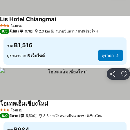
Lis Hotel Chiangmai
โรงแรม
3 ดาว
9.5
ดีเลิศ
978
2.0 km ถึง สนามบินนานาชาติเชียงใหม่
฿1,516
จาก
ดูราคาจาก
5 เว็บไซต์
ดูราคา
แชร์
เพ
โฮเทลเอ็มเชียงใหม่
โรงแรม
3 ดาว
8.0
ดีมาก
5,500
3.3 km ถึง สนามบินนานาชาติเชียงใหม่
฿984
จาก