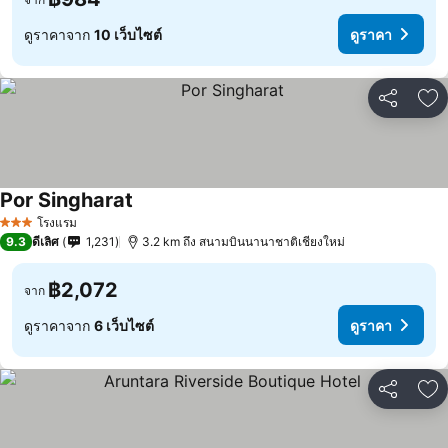
ดูราคาจาก
10 เว็บไซต์
ดูราคา
แชร์
เพ
Por Singharat
โรงแรม
3 ดาว
9.3
ดีเลิศ
1,231
3.2 km ถึง สนามบินนานาชาติเชียงใหม่
฿2,072
จาก
ดูราคาจาก
6 เว็บไซต์
ดูราคา
แชร์
เพ