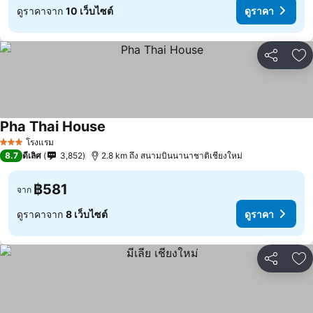
ดูราคาจาก
10 เว็บไซต์
ดูราคา
แชร์
เพ
Pha Thai House
โรงแรม
3 ดาว
8.7
ดีเลิศ
3,852
2.8 km ถึง สนามบินนานาชาติเชียงใหม่
฿581
จาก
ดูราคาจาก
8 เว็บไซต์
ดูราคา
แชร์
เพ