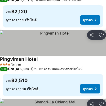
9.3
ดีเลิศ
3,767
1.8 km ถึง สนามบินนานาชาติเชียงใหม่
฿2,120
จาก
ดูราคาจาก
9 เว็บไซต์
ดูราคา
แชร์
เพ
Pingviman Hotel
โรงแรม
4 ดาว
9.0
ดีเลิศ
5,509
2.0 km ถึง สนามบินนานาชาติเชียงใหม่
฿2,510
จาก
ดูราคาจาก
10 เว็บไซต์
ดูราคา