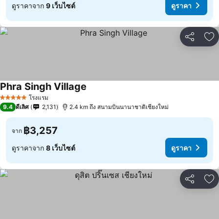
ดูราคาจาก
9 เว็บไซต์
ดูราคา
แชร์
เพ
Phra Singh Village
โรงแรม
5 ดาว
9.4
ดีเลิศ
2,131
2.4 km ถึง สนามบินนานาชาติเชียงใหม่
฿3,257
จาก
ดูราคาจาก
8 เว็บไซต์
ดูราคา
แชร์
เพ