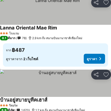
แชร์
เพ
Lanna Oriental Mae Rim
โรงแรม
3 ดาว
8.1
ดีมาก
78
2.9 km ถึง สนามบินนานาชาติเชียงใหม่
฿487
จาก
ดูราคาจาก
2 เว็บไซต์
ดูราคา
แชร์
เพ
บ้านอยู่สบายบูทีคเฮาส์
รีสอร์ท
3 ดาว
8.9
ดีเลิศ
1,670
1.2 km ถึง สนามบินนานาชาติเชียงใหม่