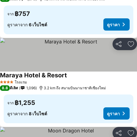
฿757
จาก
ดูราคาจาก
6 เว็บไซต์
ดูราคา
แชร์
เพ
Maraya Hotel & Resort
โรงแรม
4 ดาว
8.8
ดีเลิศ
1,096
3.2 km ถึง สนามบินนานาชาติเชียงใหม่
฿1,255
จาก
ดูราคาจาก
8 เว็บไซต์
ดูราคา
แชร์
เพ