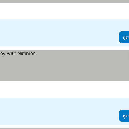
าคา
ดูร
ดูร