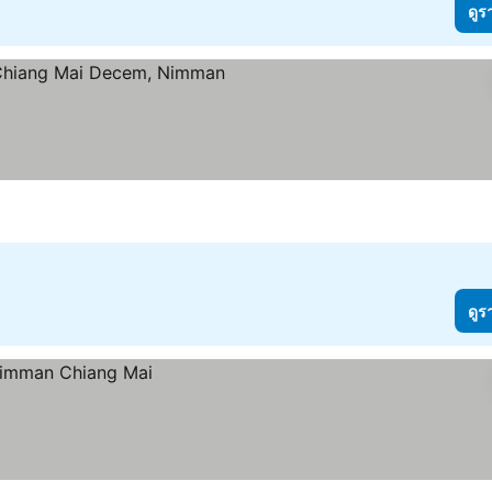
ดูร
ูราคา
ดูร