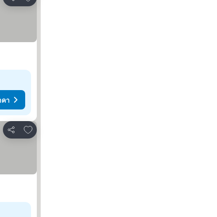
แชร์
าคา
เพิ่มในรายการโปรด
แชร์