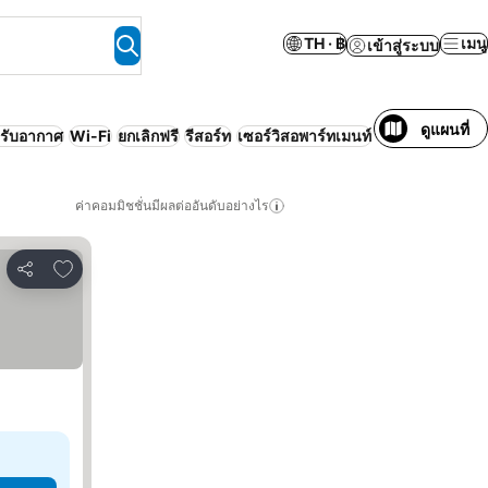
TH · ฿
เมนู
เข้าสู่ระบบ
ดูแผนที่
ปรับอากาศ
Wi-Fi
ยกเลิกฟรี
รีสอร์ท
เซอร์วิสอพาร์ทเมนท์
ค่าคอมมิชชั่นมีผลต่ออันดับอย่างไร
เพิ่มในรายการโปรด
แชร์