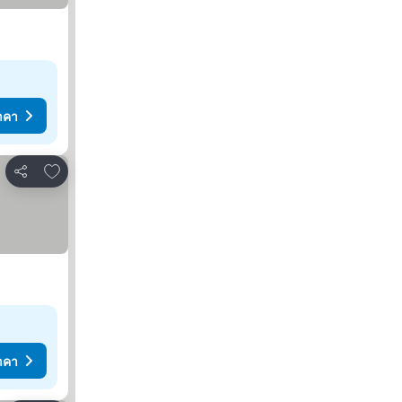
าคา
เพิ่มในรายการโปรด
แชร์
าคา