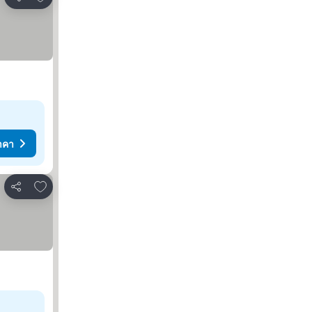
แชร์
าคา
เพิ่มในรายการโปรด
แชร์