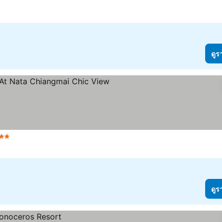
ม
ดูร
 ดาว
ดูราคา
ดูร