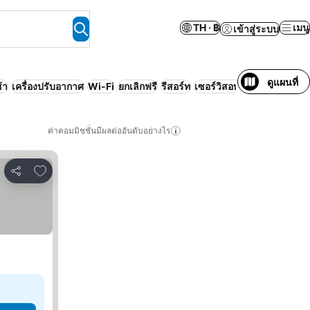
TH · ฿
เมนู
เข้าสู่ระบบ
ดูแผนที่
้า
เครื่องปรับอากาศ
Wi-Fi
ยกเลิกฟรี
รีสอร์ท
เซอร์วิสอพาร์ทเมนท์
ค่าคอมมิชชั่นมีผลต่ออันดับอย่างไร
เพิ่มในรายการโปรด
แชร์