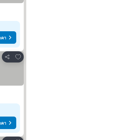
าคา
เพิ่มในรายการโปรด
แชร์
าคา