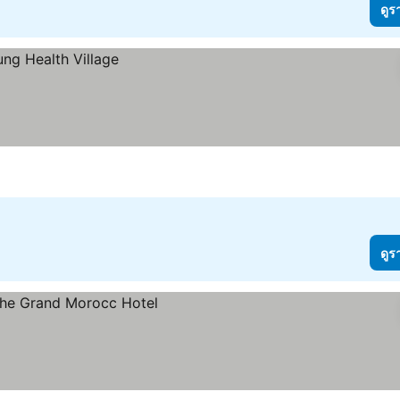
ดูร
ดูร