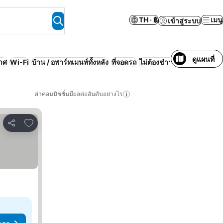
TH · ฿
เมนู
เข้าสู่ระบบ
ดูแผนที่
กาศ
Wi-Fi
บ้าน / อพาร์ทเมนท์ทั้งหลัง
ที่จอดรถ
ไม่ต้องชำระเงินล่วงหน้า
สร
ค่าคอมมิชชั่นมีผลต่ออันดับอย่างไร
เพิ่มในรายการโปรด
แชร์