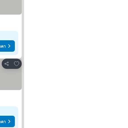
าคา
เพิ่มในรายการโปรด
แชร์
าคา