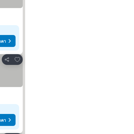
าคา
เพิ่มในรายการโปรด
แชร์
าคา