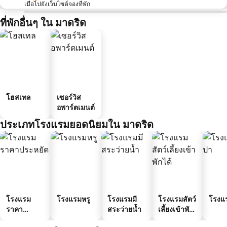
เมื่อไปยังเว็บไซต์จองที่พัก
ที่พักอื่นๆ ใน มาดริด
โฮสเทล
เซอร์วิส
อพาร์ตเมนต์
ประเภทโรงแรมยอดนิยมใน มาดริด
โรงแรม
โรงแรมหรู
โรงแรมมี
โรงแรมสัตว์
โรงแ
ราคา
สระว่ายน้ำ
เลี้ยงเข้าพัก
ประหยัด
ได้