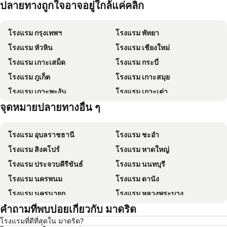
ปลายทางถูกใจอาจอยู่ใกล้แค่คลิก
โรงแรม กรุงเทพฯ
โรงแรม พัทยา
โรงแรม หัวหิน
โรงแรม เชียงใหม่
โรงแรม เกาะเสม็ด
โรงแรม กระบี่
โรงแรม ภูเก็ต
โรงแรม เกาะสมุย
โรงแรม เกาะพะงัน
โรงแรม เกาะเต่า
จุดหมายปลายทางอื่น ๆ
โรงแรม เกาะฟุก๊ว
โรงแรม ปีนัง
โรงแรม อุบลราชธานี
โรงแรม ชะอำ
โรงแรม สิงคโปร์
โรงแรม หาดใหญ่
โรงแรม ประจวบคีรีขันธ์
โรงแรม นนทบุรี
โรงแรม นครพนม
โรงแรม ดานัง
โรงแรม นครนายก
โรงแรม หลวงพระบาง
คำถามที่พบบ่อยเกี่ยวกับ มาดริด
โรงแรม เกาะล้าน
โรงแรม ซินยี่
โรงแรมที่ดีที่สุดใน มาดริด?
โรงแรม ระยอง
โรงแรม กาญจนบุรี