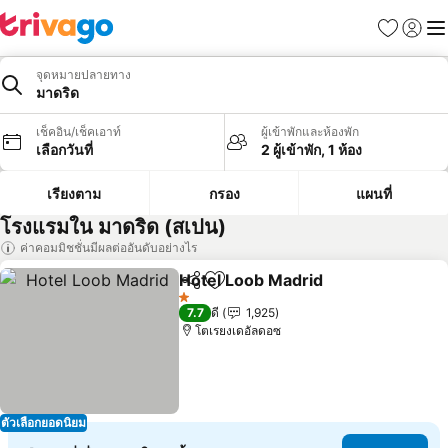
รายการโป
เข้าสู่ร
เมนู
จุดหมายปลายทาง
มาดริด
เช็คอิน/เช็คเอาท์
ผู้เข้าพักและห้องพัก
เลือกวันที่
2 ผู้เข้าพัก, 1 ห้อง
เรียงตาม
กรอง
แผนที่
โรงแรมใน มาดริด (สเปน)
ค่าคอมมิชชั่นมีผลต่ออันดับอย่างไร
Hotel Loob Madrid
แชร์
เพิ่มในรายการโปรด
1 ดาว
7.7
ดี
1,925
โตเรยงเดอัลดอซ
ตัวเลือกยอดนิยม