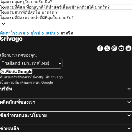
โรงแรมสุดหรูใน มาดริด คือ?
โรงแรม สระบุรี
โรงแรม นครราชสีมา
โรงแรมที่ดีสุด ที่อณุญาติให้นำสัตว์เลี้ยงเข้าพักด้วยได้ มาดริด?
โรงแรมสปาที่ดีที่สุดใน มาดริด ?
โรงแรม หาดป่าตอง
โรงแรม อุดรธานี
โรงแรมที่มีสระว่ายน้ำที่ดีที่สุดใน มาดริด?
โรงแรม เวียงจันทน์
โรงแรม เกาะหลีเป๊ะ
โรงแรม เกาะลันตา
โรงแรม ญี่ปุ่น
ค้นหาโรงแรม
ยุโรป
สเปน
มาดริด
โรงแรม ภาคตะวันออกเฉียงเหนือ
โรงแรม Schaffhausen
Facebook
Twitter
Insta
Yo
โรงแรม มาเก๊า
โรงแรม ไทเป
เลือกประเทศของคุณ
โรงแรม ทัสคานี
โรงแรม บาหลี
โรงแรม คาเมรอนไฮแลนด์
โรงแรม จอร์เจีย
เพิ่มบน Google
โรงแรม ลักเซมเบิร์ก
โรงแรม มัลดีฟส์
ค้นหาผลลัพธ์ของเราได้ง่ายๆ: เพิ่ม trivago
เป็นแหล่งที่มาที่ต้องการบน Google
โรงแรม สิงคโปร์
โรงแรม กาลิเซีย
บริษัท
โรงแรม ซาโมส
โรงแรม ภาคใต้
โรงแรม ลิกูเรีย
โรงแรม มาเช่
ผลิตภัณฑ์ของเรา
ข้อกำหนดและนโยบาย
ช่วยเหลือ