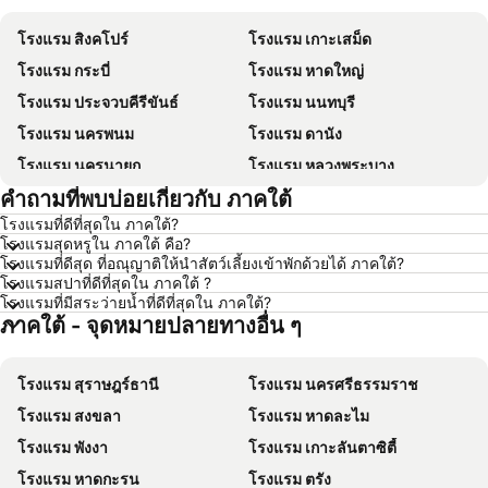
โรงแรม สิงคโปร์
โรงแรม เกาะเสม็ด
โรงแรม กระบี่
โรงแรม หาดใหญ่
โรงแรม ประจวบคีรีขันธ์
โรงแรม นนทบุรี
โรงแรม นครพนม
โรงแรม ดานัง
โรงแรม นครนายก
โรงแรม หลวงพระบาง
คำถามที่พบบ่อยเกี่ยวกับ ภาคใต้
โรงแรม เกาะล้าน
โรงแรม ซินยี่
โรงแรมที่ดีที่สุดใน ภาคใต้?
โรงแรม ระยอง
โรงแรม กาญจนบุรี
โรงแรมสุดหรูใน ภาคใต้ คือ?
โรงแรม สระบุรี
โรงแรม นครราชสีมา
โรงแรมที่ดีสุด ที่อณุญาติให้นำสัตว์เลี้ยงเข้าพักด้วยได้ ภาคใต้?
โรงแรมสปาที่ดีที่สุดใน ภาคใต้ ?
โรงแรม หาดป่าตอง
โรงแรม อุดรธานี
โรงแรมที่มีสระว่ายน้ำที่ดีที่สุดใน ภาคใต้?
ภาคใต้ - จุดหมายปลายทางอื่น ๆ
โรงแรม เวียงจันทน์
โรงแรม เกาะสมุย
โรงแรม เกาะเต่า
โรงแรม ญี่ปุ่น
โรงแรม สุราษฎร์ธานี
โรงแรม นครศรีธรรมราช
โรงแรม ภาคตะวันออกเฉียงเหนือ
โรงแรม Schaffhausen
โรงแรม สงขลา
โรงแรม หาดละไม
โรงแรม มาเก๊า
โรงแรม ไทเป
โรงแรม พังงา
โรงแรม เกาะลันตาซิตี้
โรงแรม ทัสคานี
โรงแรม บาหลี
โรงแรม หาดกะรน
โรงแรม ตรัง
โรงแรม คาเมรอนไฮแลนด์
โรงแรม จอร์เจีย