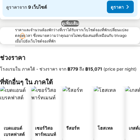
ดูราคาจาก
9 เว็บไซต์
ดูราคา
ดูเพิ่มเติม
ราคาและจำนวนห้องพักว่างที่เราได้รับจากเว็บไซต์จองที่พักเปลี่ยนแปลง
ตลอดเวลา ซึ่งหมายความว่าคุณอาจไม่พบข้อเสนอที่เหมือนกับ trivago
เมื่อไปยังเว็บไซต์จองที่พัก
ช่วงราคา
โรงแรมใน ภาคใต้ -
ช่วงราคา
จาก
‎฿779
ถึง
‎฿15,071
(price per night)
ที่พักอื่นๆ ใน ภาคใต้
เบดแอนด์
เซอร์วิสอ
รีสอร์ท
โฮสเทล
เกสต์
เบรคฟาสต์
พาร์ทเมนท์