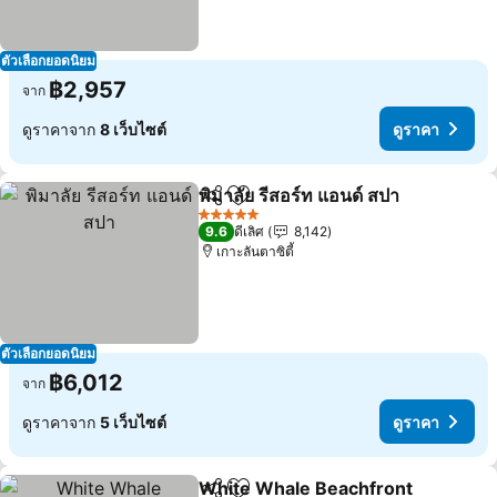
ตัวเลือกยอดนิยม
฿2,957
จาก
ดูราคาจาก
8 เว็บไซต์
ดูราคา
พิมาลัย รีสอร์ท แอนด์ สปา
แชร์
เพิ่มในรายการโปรด
5 ดาว
9.6
ดีเลิศ
8,142
เกาะลันตาซิตี้
ตัวเลือกยอดนิยม
฿6,012
จาก
ดูราคาจาก
5 เว็บไซต์
ดูราคา
White Whale Beachfront