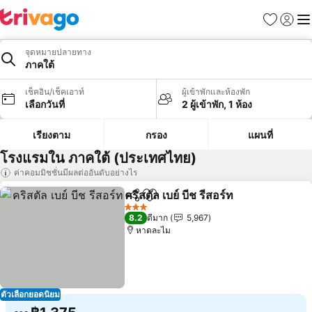
รายการโป
เข้าสู่ร
เมนู
จุดหมายปลายทาง
ภาคใต้
เช็คอิน/เช็คเอาท์
ผู้เข้าพักและห้องพัก
เลือกวันที่
2 ผู้เข้าพัก, 1 ห้อง
เรียงตาม
กรอง
แผนที่
โรงแรมใน ภาคใต้ (ประเทศไทย)
ค่าคอมมิชชั่นมีผลต่ออันดับอย่างไร
คริสตัล เบย์ บีช รีสอร์ท
แชร์
เพิ่มในรายการโปรด
3 ดาว
8.2
ดีมาก
5,967
หาดละไม
ตัวเลือกยอดนิยม