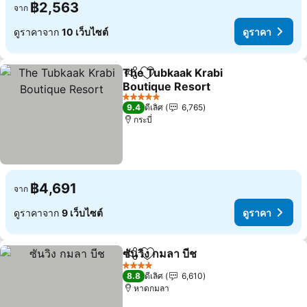
฿2,563
จาก
ดูราคาจาก
10 เว็บไซต์
ดูราคา
The Tubkaak Krabi
แชร์
เพิ่มในรายการโปรด
Boutique Resort
5 ดาว
9.4
ดีเลิศ
6,765
กระบี่
฿4,691
จาก
ดูราคาจาก
9 เว็บไซต์
ดูราคา
ซันวิง กมลา บีช
แชร์
เพิ่มในรายการโปรด
4 ดาว
8.8
ดีเลิศ
6,610
หาดกมลา