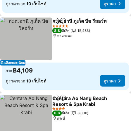
ดูราคาจาก
10 เว็บไซต์
ดูราคา
กะตะธานี ภูเก็ต บีช รีสอร์ท
แชร์
เพิ่มในรายการโปรด
5 ดาว
8.8
ดีเลิศ
15,483
หาดกะตะ
ตัวเลือกยอดนิยม
฿4,109
จาก
ดูราคาจาก
10 เว็บไซต์
ดูราคา
Centara Ao Nang Beach
แชร์
เพิ่มในรายการโปรด
Resort & Spa Krabi
4 ดาว
8.6
ดีเลิศ
8,038
กระบี่