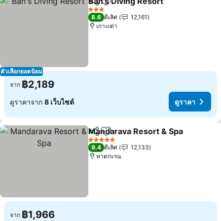
Ban's Diving Resort
แชร์
เพิ่มในรายการโปรด
3 ดาว
8.6
ดีเลิศ
12,161
เกาะเต่า
ตัวเลือกยอดนิยม
฿2,189
จาก
ดูราคาจาก
8 เว็บไซต์
ดูราคา
Mandarava Resort & Spa
แชร์
เพิ่มในรายการโปรด
5 ดาว
9.4
ดีเลิศ
12,133
หาดกะรน
฿1,966
จาก