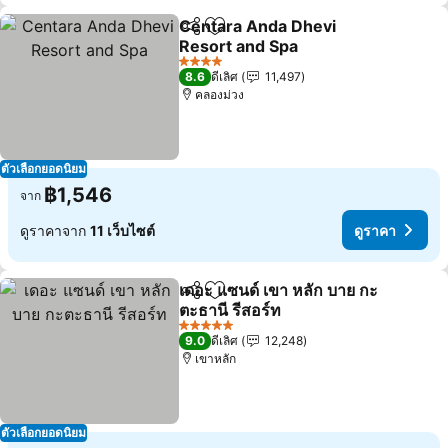
Centara Anda Dhevi
แชร์
เพิ่มในรายการโปรด
Resort and Spa
4 ดาว
8.6
ดีเลิศ
11,497
คลองม่วง
ตัวเลือกยอดนิยม
฿1,546
จาก
ดูราคาจาก
11 เว็บไซต์
ดูราคา
เดอะ แซนด์ เขา หลัก บาย กะ
แชร์
เพิ่มในรายการโปรด
ตะธานี รีสอร์ท
5 ดาว
9.0
ดีเลิศ
12,248
เขาหลัก
ตัวเลือกยอดนิยม