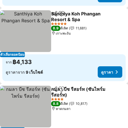
Santhiya Koh Phangan
แชร์
เพิ่มในรายการโปรด
Resort & Spa
5 ดาว
8.9
ดีเลิศ
11,681
เกาะพะงัน
ตัวเลือกยอดนิยม
฿4,133
จาก
ดูราคาจาก
9 เว็บไซต์
ดูราคา
กมลา บีช รีสอร์ท (ซันไพร์ม
แชร์
เพิ่มในรายการโปรด
รีสอร์ท)
4 ดาว
8.8
ดีเลิศ
10,817
หาดกมลา