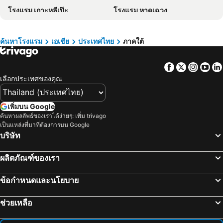
โรงแรม เกาะหลีเป๊ะ
โรงแรม หาดเฉวง
โรงแรม ลักเซมเบิร์ก
โรงแรม มัลดีฟส์
โรงแรม หาดบางเทา
โรงแรม ชุมพร
โรงแรม สิงคโปร์
โรงแรม กาลิเซีย
โรงแรม หาดกะตะ
โรงแรม ระนอง
โรงแรม ซาโมส
โรงแรม ภาคใต้
ค้นหาโรงแรม
เอเชีย
ประเทศไทย
ภาคใต้
โรงแรม หาดกมลา
โรงแรม หาดราไวย์
โรงแรม ลิกูเรีย
โรงแรม มาเช่
Facebook
Twitter
Insta
Yo
โรงแรม หาดแม่น้ำ
โรงแรม หาดในยาง
เลือกประเทศของคุณ
โรงแรม หาดบ่อผุด
โรงแรม ศาลาด่าน
โรงแรม เคปพันวา
โรงแรม หาดไม้ขาว
เพิ่มบน Google
โรงแรม คลองม่วง
โรงแรม อ่าวไร่เลย์
ค้นหาผลลัพธ์ของเราได้ง่ายๆ: เพิ่ม trivago
เป็นแหล่งที่มาที่ต้องการบน Google
โรงแรม สตูล
โรงแรม เขาสก
บริษัท
โรงแรม อ่าวฉลอง
โรงแรม พัทลุง
โรงแรม ปัตตานี
โรงแรม เกาะยาวใหญ่
ผลิตภัณฑ์ของเรา
โรงแรม ลิปะน้อย
โรงแรม หาดตลิ่งงาม
ข้อกำหนดและนโยบาย
โรงแรม ยะลา
โรงแรม นราธิวาส
โรงแรม หาดนาเทียน
โรงแรม เกาะยาวน้อย
ช่วยเหลือ
โรงแรม หาดกะตะน้อย
โรงแรม เกาะกระดาน