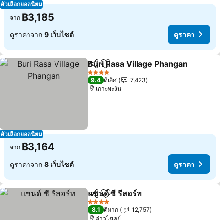
ตัวเลือกยอดนิยม
฿3,185
จาก
ดูราคาจาก
9 เว็บไซต์
ดูราคา
Buri Rasa Village Phangan
แชร์
เพิ่มในรายการโปรด
4 ดาว
9.4
ดีเลิศ
7,423
เกาะพะงัน
ตัวเลือกยอดนิยม
฿3,164
จาก
ดูราคาจาก
8 เว็บไซต์
ดูราคา
แซนด์ ซี รีสอร์ท
แชร์
เพิ่มในรายการโปรด
4 ดาว
8.1
ดีมาก
12,757
อ่าวไร่เลย์