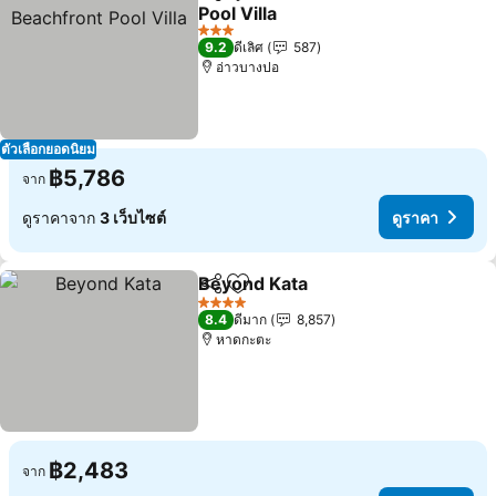
แชร์
เพิ่มในรายการโปรด
Pool Villa
3 ดาว
9.2
ดีเลิศ
587
อ่าวบางปอ
ตัวเลือกยอดนิยม
฿5,786
จาก
ดูราคาจาก
3 เว็บไซต์
ดูราคา
Beyond Kata
แชร์
เพิ่มในรายการโปรด
4 ดาว
8.4
ดีมาก
8,857
หาดกะตะ
฿2,483
จาก