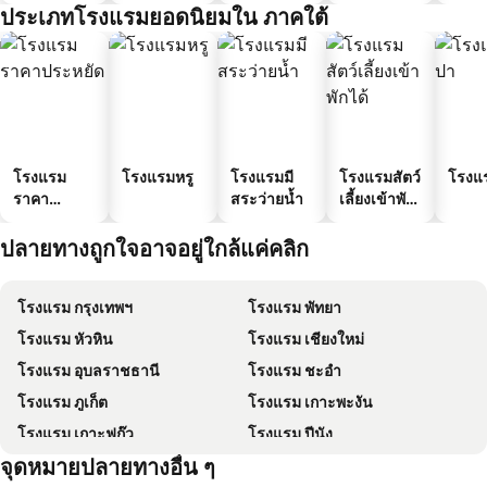
ประเภทโรงแรมยอดนิยมใน ภาคใต้
โรงแรม
โรงแรมหรู
โรงแรมมี
โรงแรมสัตว์
โรงแ
ราคา
สระว่ายน้ำ
เลี้ยงเข้าพัก
ประหยัด
ได้
ปลายทางถูกใจอาจอยู่ใกล้แค่คลิก
โรงแรม กรุงเทพฯ
โรงแรม พัทยา
โรงแรม หัวหิน
โรงแรม เชียงใหม่
โรงแรม อุบลราชธานี
โรงแรม ชะอำ
โรงแรม ภูเก็ต
โรงแรม เกาะพะงัน
โรงแรม เกาะฟุก๊ว
โรงแรม ปีนัง
จุดหมายปลายทางอื่น ๆ
โรงแรม เกาะหลีเป๊ะ
โรงแรม เกาะลันตา