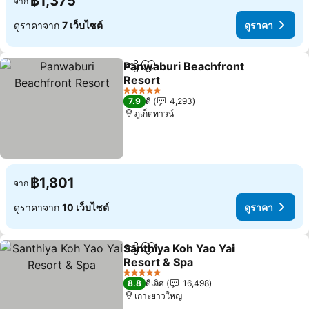
฿1,375
จาก
ดูราคาจาก
7 เว็บไซต์
ดูราคา
Panwaburi Beachfront
แชร์
เพิ่มในรายการโปรด
Resort
5 ดาว
7.9
ดี
4,293
ภูเก็ตทาวน์
฿1,801
จาก
ดูราคาจาก
10 เว็บไซต์
ดูราคา
Santhiya Koh Yao Yai
แชร์
เพิ่มในรายการโปรด
Resort & Spa
5 ดาว
8.8
ดีเลิศ
16,498
เกาะยาวใหญ่